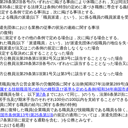
第28条第2項各号のいずれかに掲げる事由により休職にされ，又は同法
第35条に規定する法律又は条例の特別の定めに基づき職務に専念する義
規定する条例で定める事項は，次に掲げる事項とする。
による職員の派遣
(以下「職員派遣」という。)
に係る職員の職員派遣を
遣先団体における業務の従事の状況の連絡に関する事項
の復帰)
1項に規定するその他の条例で定める場合は，次に掲げる場合とする。
れた職員
(以下「派遣職員」という。)
が派遣先団体の役職員の地位を失
員派遣が法又はこの条例の規定に適合しなくなった場合
規定する取決めに反することとなった場合
方公務員法第28条第1項第2号又は第3号に該当することとなった場合
方公務員法第28条第2項各号のいずれかに該当することとなった場合
方公務員法第29条第1項第1号又は第3号に該当することとなった場合
業職員
(地方公営企業等の労働関係に関する法律
(昭和27年法律第289号)
属する技能職員等の給与の種類及び基準を定める条例
(昭和34年南国市
遣職員を除く。以下
第7条
までにおいて同じ。)
のうち，法第6条第2項
居手当及び期末手当のそれぞれ100分の100以内を支給することができ
職員に関する職員の給与に関する条例の特例)
職務に復帰した職員
(企業職員である職員及び技能職員である職員を除く
南国市条例第13号)
第25条第1項
の規定の適用については，派遣先団体に
第7条第2項に規定する通勤を含む。)
を公務とみなす。
における処遇)