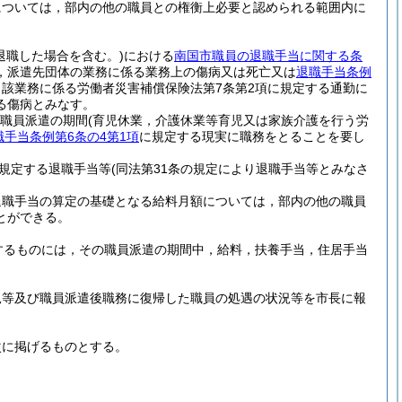
については，部内の他の職員との権衡上必要と認められる範囲内に
退職した場合を含む。)
における
南国市職員の退職手当に関する条
，派遣先団体の業務に係る業務上の傷病又は死亡又は
退職手当条例
該業務に係る労働者災害補償保険法第7条第2項に規定する通勤に
る傷病とみなす。
職員派遣の期間
(育児休業，介護休業等育児又は家族介護を行う労
職手当条例第6条の4第1項
に規定する現実に職務をとることを要し
に規定する退職手当等
(同法第31条の規定により退職手当等とみなさ
退職手当の算定の基礎となる給料月額については，部内の他の職員
とができる。
するものには，その職員派遣の期間中，給料，扶養手当，住居手当
況等及び職員派遣後職務に復帰した職員の処遇の状況等を市長に報
次に掲げるものとする。