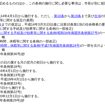
定めるもののほか，この条例の施行に関し必要な事項は，市長が別に規
14年4月1日から施行する。
ただし，
第10条
から
第19条
まで及び
次項
の
等に関する規定の適用)
条
までの規定は，平成14年3月31日以後に法第10条第1項の任命権者
限に関する手続及び効果等に関する条例の一部改正)
限に関する手続及び効果等に関する条例
(昭和34年南国市条例第37号)
の
〕略
務時間，休暇等に関する条例の一部改正)
務時間，休暇等に関する条例
(平成7年南国市条例第24号)
の一部を次のよ
〕略
4年
条例第36号)
抄
布の日の属する月の翌月の初日から施行する。
6年
条例第18号)
6年4月1日から施行する。
8年
条例第13号)
抄
平成18年4月1日から施行する。
8年
条例第33号)
の日から施行する。
0年
条例第22号)
0年12月1日から施行する。
元年
条例第29号)
抄