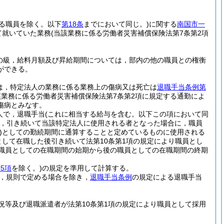
る職員を除く。以下
第18条
までにおいて同じ。)
に関する
南国市一
て就いていた業務
(当該業務に係る労働者災害補償保険法第7条第2項
の級，給料月額及び昇給期間については，部内の他の職員との権衡
ができる。
は，特定法人の業務に係る業務上の傷病又は死亡は
退職手当条例第
業務に係る労働者災害補償保険法第7条第2項に規定する通勤によ
傷病とみなす。
人で，退職手当
(これに相当する給与を含む。以下この項において同
，引き続いて当該特定法人に使用される者となった場合に，職員
)
としての勤続期間に通算することと定めているものに使用される
して在職した後引き続いて法第10条第1項の規定により職員とし
職員としての在職期間の始期から後の職員としての在職期間の終期
5項
を除く。)
の規定を準用して計算する。
は，規則で定める場合を除き，
退職手当条例
の規定による退職手当
等及び退職派遣者が法第10条第1項の規定により職員として採用