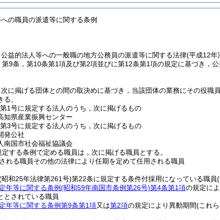
等への職員の派遣等に関する条例
，公益的法人等への一般職の地方公務員の派遣等に関する法律
(平成12
，第9条，第10条第1項及び第2項並びに第12条第1項の規定に基づき
，次に掲げる団体との間の取決めに基づき，当該団体の業務にその役職
きる。
項第1号に規定する法人のうち，次に掲げるもの
高知県産業振興センター
項第3号に規定する法人のうち，次に掲げるもの
開発公社
人南国市社会福祉協議会
規定する条例で定める職員は，次に掲げる職員とする。
される職員その他の法律により任期を定めて任用される職員
(昭和25年法律第261号)
第22条に規定する条件付採用になっている職員
定年等に関する条例
(昭和59年南国市条例第26号)
第4条第1項
の規定によ
ととされている職員
定年等に関する条例第9条第1項
又は
第2項
の規定により異動期間
(これ