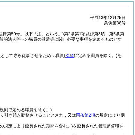
平成13年12月25日
条例第38号
年法律第50号。以下「法」という。)
第2条第1項及び第3項，第5条第
，公益的法人等への職員の派遣等に関し必要な事項を定めるものとす
員として専ら従事させるため，職員
(
次項
に定める職員を除く。)
を
(規則で定める職員を除く。)
り引き続き勤務させることとされ，又は
同条第2項
の規定により期
らの規定により延長された期間を含む。)
を延長された管理監督職を