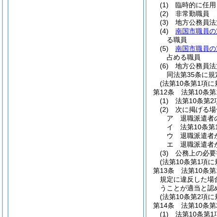
(1)
臨時的に任用
(2)
非常勤職員
(3)
地方公務員法
(4)
南国市職員の
る職員
(5)
南国市職員の
占める職員
(6)
地方公務員法
同法第35条に
(法第10条第1項
第12条
法第10条
(1)
法第10条第
(2)
次に掲げる場
ア
退職派遣者
イ
法第10条
ウ
退職派遣者
エ
退職派遣者
(3)
公務上の必要
(法第10条第1項
第13条
法第10条
規定に違反した場
うことが適当と認
(法第10条第2項
第14条
法第10条
(1)
法第10条第