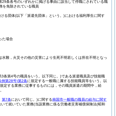
第29条各号のいずれかに掲げる事由に該当して停職にされている職
務を免除されている職員
受ける団体
(以下「派遣先団体」という。)
における福利厚生に関す
った場合
又は水難，火災その他の災害により生死不明若しくは所在不明となっ
第3条第4号の職員をいう。以下同じ。)
である派遣職員及び技能職
条例第28号)
第2条
に規定する一般職に属する技能職員等をいう。以
に規定する業務に従事するものには，その職員派遣の期間中，給
る。
。
第7条
において同じ。)
に関する
南国市一般職の職員の給与に関す
おいて就いていた業務
(当該業務に係る労働者災害補償保険法
(昭和