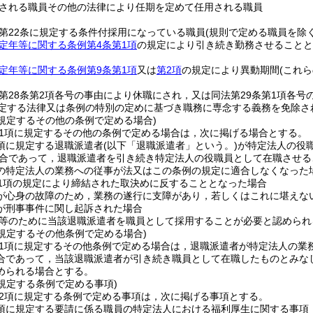
される職員その他の法律により任期を定めて任用される職員
第22条に規定する条件付採用になっている職員
(規則で定める職員を除く
定年等に関する条例第4条第1項
の規定により引き続き勤務させることと
定年等に関する条例第9条第1項
又は
第2項
の規定により異動期間
(これ
第28条第2項各号の事由により休職にされ，又は同法第29条第1項各
規定する法律又は条例の特別の定めに基づき職務に専念する義務を免除さ
に規定するその他の条例で定める場合)
第1項に規定するその他の条例で定める場合は，次に掲げる場合とする。
2項に規定する退職派遣者
(以下「退職派遣者」という。)
が特定法人の役
合であって，退職派遣者を引き続き特定法人の役職員として在職させる
の特定法人の業務への従事が法又はこの条例の規定に適合しなくなった
第1項の規定により締結された取決めに反することとなった場合
が心身の故障のため，業務の遂行に支障があり，若しくはこれに堪えな
が刑事事件に関し起訴された場合
等のために当該退職派遣者を職員として採用することが必要と認められ
に規定するその他条例で定める場合)
第1項に規定するその他条例で定める場合は，退職派遣者が特定法人の業
合であって，当該退職派遣者が引き続き職員として在職したものとみな
められる場合とする。
に規定する条例で定める事項)
第2項に規定する条例で定める事項は，次に掲げる事項とする。
1項に規定する要請に係る職員の特定法人における福利厚生に関する事項