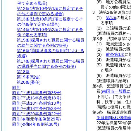
(6)
地方公務員法
例で定める職員)
員その他の同法
第12条
(法第10条第1項に規定するそ
3
法第2条第3項に
の他の条例で定める場合)
(1)
第1項
の規定
第13条
(法第10条第1項に規定するそ
る事項
の他条例で定める場合)
(2)
当該職員の派
第14条
(法第10条第2項に規定する条
(派遣職員の職務へ
例で定める事項)
第3条
法第5条第
第15条
(採用された職員に関する職員
(1)
職員派遣をさ
の給与に関する条例の特例)
(2)
派遣職員の職
第16条
(退職派遣者の採用時における
(3)
前条第1項
に
処遇)
(4)
派遣職員が地
第17条
(採用された職員に関する職員
(5)
派遣職員が地
の退職手当に関する条例の特例)
た場合
第18条
(6)
派遣職員が地
第19条
(報告)
(派遣職員の給与)
第20条
(委任)
第4条
派遣職員
(企
附則
員
(
南国市一般職に
附則
(平成14年条例第36号)
下同じ。)
である派
附則
(平成16年条例第18号)
料，扶養手当，住
附則
(平成18年条例第13号)
(職務に復帰した
附則
(平成18年条例第33号)
第5条
職員派遣後
附則
(平成20年条例第22号)
る条例
(昭和38年
附則
(令和元年条例第29号)
22年法律第50号)
附則
(令和4年条例第38号)
(派遣職員の復帰時