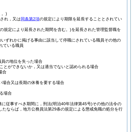
。)
され，又は
同条第2項
の規定により期限を延長することとされてい
らの規定により延長された期間を含む。)
を延長された管理監督職を
号のいずれかに掲げる事由に該当して停職にされている職員その他の
れている職員
職員の地位を失った場合
ことができないか，又は適当でないと認められる場合
場合
い場合又は長期の休養を要する場合
る場合
務に従事すべき期間に，刑法
(明治40年法律第45号)
その他の法令の
したならば，地方公務員法第29条の規定による懲戒免職の処分を行