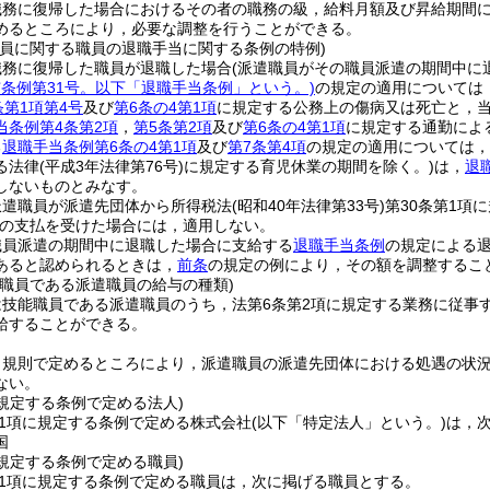
職務に復帰した場合におけるその者の職務の級，給料月額及び昇給期間
めるところにより，必要な調整を行うことができる。
職員に関する職員の退職手当に関する条例の特例)
職務に復帰した職員が退職した場合
(派遣職員がその職員派遣の期間中に
市条例第31号。以下「退職手当条例」という。)
の規定の適用については
条第1項第4号
及び
第6条の4第1項
に規定する公務上の傷病又は死亡と，当
当条例第4条第2項
，
第5条第2項
及び
第6条の4第1項
に規定する通勤によ
る
退職手当条例第6条の4第1項
及び
第7条第4項
の規定の適用については，
る法律
(平成3年法律第76号)
に規定する育児休業の期間を除く。)
は，
退
しないものとみなす。
派遣職員が派遣先団体から所得税法
(昭和40年法律第33号)
第30条第1項
の支払を受けた場合には，適用しない。
職員派遣の期間中に退職した場合に支給する
退職手当条例
の規定による
あると認められるときは，
前条
の規定の例により，その額を調整するこ
能職員である派遣職員の給与の種類)
は技能職員である派遣職員のうち，法第6条第2項に規定する業務に従事
給することができる。
，規則で定めるところにより，派遣職員の派遣先団体における処遇の状
ない。
に規定する条例で定める法人)
第1項に規定する条例で定める株式会社
(以下「特定法人」という。)
は，
国
に規定する条例で定める職員)
第1項に規定する条例で定める職員は，次に掲げる職員とする。