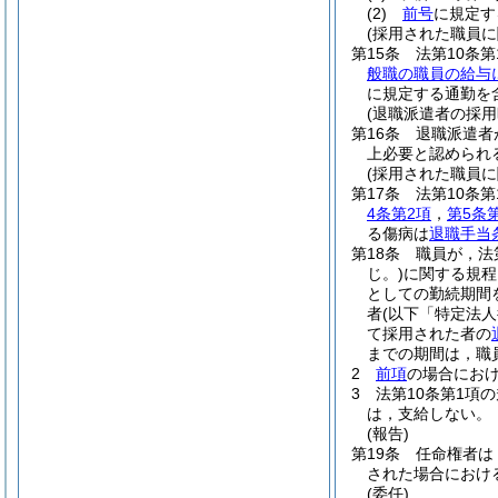
(2)
前号
に規定す
(採用された職員
第15条
法第10条
般職の職員の給与
に規定する通勤を
(退職派遣者の採用
第16条
退職派遣者
上必要と認められ
(採用された職員
第17条
法第10条
4条第2項
，
第5条
る傷病は
退職手当
第18条
職員が，法
じ。)
に関する規程
としての勤続期間
者
(以下「特定法人
て採用された者の
までの期間は，職
2
前項
の場合にお
3
法第10条第1項
は，支給しない。
(報告)
第19条
任命権者は
された場合におけ
(委任)