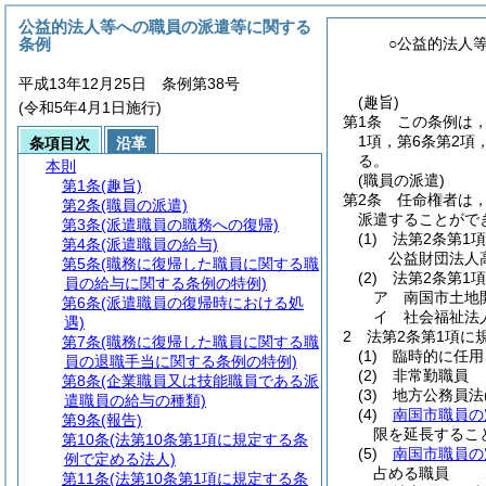
公益的法人等への職員の派遣等に関する
条例
○公益的法人
平成13年12月25日 条例第38号
(趣旨)
(令和5年4月1日施行)
第1条
この条例は
1項，第6条第2項
条項目次
沿革
る。
本則
(職員の派遣)
第1条
(趣旨)
第2条
任命権者は
第2条
(職員の派遣)
派遣することがで
第3条
(派遣職員の職務への復帰)
(1)
法第2条第1
第4条
(派遣職員の給与)
公益財団法人
第5条
(職務に復帰した職員に関する職
(2)
法第2条第1
員の給与に関する条例の特例)
ア
南国市土地
第6条
(派遣職員の復帰時における処
イ
社会福祉法
遇)
2
法第2条第1項に
第7条
(職務に復帰した職員に関する職
(1)
臨時的に任用
員の退職手当に関する条例の特例)
(2)
非常勤職員
第8条
(企業職員又は技能職員である派
(3)
地方公務員法
遣職員の給与の種類)
(4)
南国市職員の
第9条
(報告)
限を延長するこ
第10条
(法第10条第1項に規定する条
(5)
南国市職員の
例で定める法人)
占める職員
第11条
(法第10条第1項に規定する条