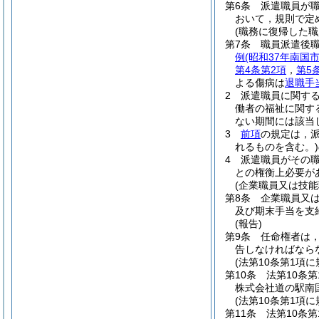
第6条
派遣職員が
おいて，規則で定
(職務に復帰した
第7条
職員派遣後
例
(昭和37年南国
第4条第2項
，
第5
よる傷病は
退職手
2
派遣職員に関す
働者の福祉に関す
ない期間には該当
3
前項
の規定は，
れるものを含む。)
4
派遣職員がその
との権衡上必要が
(企業職員又は技
第8条
企業職員又
及び期末手当を支
(報告)
第9条
任命権者は
告しなければなら
(法第10条第1項
第10条
法第10条
株式会社道の駅南
(法第10条第1項
第11条
法第10条