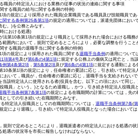
る職員の特定法人における業務の従事の状況の連絡に関する事項
に関する職員の給与に関する条例の特例)
第1項の規定により採用された職員
(企業職員である職員及び技能職員であ
に関する条例第25条第1項
の規定の適用については，派遣先団体におい
含む。)
を公務とみなす。
時における処遇)
が法第10条第1項の規定により職員として採用された場合における職務
る範囲内において，規則で定めるところにより，必要な調整を行うこと
に関する職員の退職手当に関する条例の特例)
第1項の規定により採用された職員に関する
退職手当条例
の適用について
第1項第4号
及び
第6条の4第1項
に規定する公務上の傷病又は死亡と，当該
条例第4条第2項
，
第5条第2項
及び
第6条の4第1項
に規定する通勤による
第10条第1項の規定により，任命権者の要請に応じ，引き続いて特定法
において，職員が，任命権者の要請に応じ，退職手当を支給されないで
を当該特定法人に使用される者
(役員を含む。以下この項において同じ。
役職員」という。)
となるため退職し，かつ，引き続き特定法人役職員と
退職手当条例第7条第1項
の規定による在職期間の計算については，先の
員としての引き続いた在職期間とみなす。
ける特定法人役職員としての在職期間については，
退職手当条例第7条
(
第
の規定により退職し，引き続いて特定法人役職員となった場合において
，規則で定めるところにより，退職派遣者の特定法人における処遇の状況
る処遇の状況等を市長に報告しなければならない。