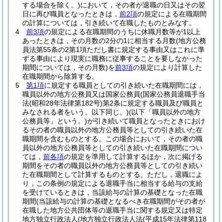
する場合を除く。)
において，その者が退職の日又はその翌
日に再び職員となったときは，
前2項
の規定による在職期間
の計算については，引き続いて在職したものとみなす。
4
前3項
の規定による在職期間のうちに休職月数等が1以上
あったときは，その月数の2分の1に相当する月数
(地方公務
員法第55条の2第1項ただし書に規定する事由又はこれに準
ずる事由により現実に職務に従事することを要しなかった
期間については，その月数)
を
前3項
の規定により計算した
在職期間から除算する。
5
第1項
に規定する職員としての引き続いた在職期間には，
職員以外の地方公務員又は国家公務員
(国家公務員退職手当
法
(昭和28年法律第182号)
第2条に規定する職員及び職員と
みなされる者をいう。以下同じ。)
(以下「職員以外の地方
公務員等」という。)
が引き続いて職員となったときにおけ
るその者の職員以外の地方公務員等としての引き続いた在
職期間を含むものとする。
この場合において，その者の職
員以外の地方公務員等としての引き続いた在職期間につい
ては，
前各項
の規定を準用して計算するほか，次に掲げる
期間をその者の職員以外の地方公務員等としての引き続い
た在職期間として計算するものとする。
ただし，退職によ
り，この条例の規定による退職手当に相当する給与の支給
を受けているときは，当該給与の計算の基礎となった在職
期間
(当該給与の計算の基礎となるべき在職期間がその者が
在職した地方公共団体等の退職手当に関する規定又は特定
地方独立行政法人
(地方独立行政法人法
(平成15年法律第118