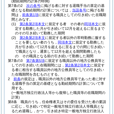
(勤続期間の計算の特例)
第7条の2
次の各号
に掲げる者に対する退職手当の算定の基
礎となる勤続期間の計算については，
当該各号
に掲げる期
間は，
前条第1項
に規定する職員としての引き続いた在職期
間とみなす。
(1)
第2条第2項本文
に規定する者 その者の
同項本文
に規
定する勤務した月が引き続いて12月を超えるに至るまで
のその引き続いて勤務した期間
(2)
第2条第2項本文
に規定する者以外の常時勤務に服する
ことを要しない者のうち，
同項本文
に規定する勤務した
月が引き続いて12月を超えるに至るまでの間に引き続い
て職員となり，通算して12月を超える期間勤務したも
の その職員となる前の引き続いて勤務した期間
第7条の3
第7条第5項
に規定する職員以外の地方公務員等と
しての引き続いた在職期間には，
第2条第2項本文
に規定す
る者に相当する職員以外の地方公務員等としての引き続い
た在職期間を含むものとする。
2
前条
の規定は，職員以外の地方公務員等であった者に対す
る退職手当の算定の基礎となる勤続期間の計算について準
用する。
(一般地方独立行政法人等から復帰した職員等の在職期間の
計算)
第8条
職員のうち，任命権者又はその委任を受けた者の要請
に応じ，引き続いて特定一般地方独立行政法人等職員とな
るため退職し，かつ，引き続き特定一般地方独立行政法人