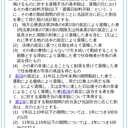
掲げるものに対する退職手当の基本額は，退職の日におけ
るその者の給料月額
(以下「退職日給料月額」という。)
に，その者の勤続期間の区分ごとに当該区分に応じた割合
を乗じて得た額の合計額とする。
(1)
地方公務員法第28条の6第1項の規定により退職した者
(同法第28条の7第1項の期限又は同条第2項の規定により
延長された期限の到来により退職した者を含む。)
又はこ
れに準ずる他の法令の規定により退職した者
(2)
法律の規定に基づく任期を終えて退職した者
(3)
その者の事情によらないで引き続いて勤続することを
困難とする理由により退職した者で任命権者が市長の承
認を得たもの
(4)
その者の非違によることなく勧奨を受けて退職した者
で任命権者が市長の承認を得たもの
2
前項
の規定は，11年以上25年未満の期間勤続した者で，
通勤による傷病により退職し，死亡
(公務上の死亡を除
く。)
により退職し，又は定年に達した日以後その者の非違
によることなく退職した者
(
前項
の規定に該当する者を除
く。)
に対する退職手当の基本額について準用する。
3
第1項
に規定する勤続期間の区分及び当該区分に応じた割
合は，次のとおりとする。
(1)
1年以上10年以下の期間については，1年につき100分
の125
(2)
11年以上15年以下の期間については，1年につき100
分の137.5