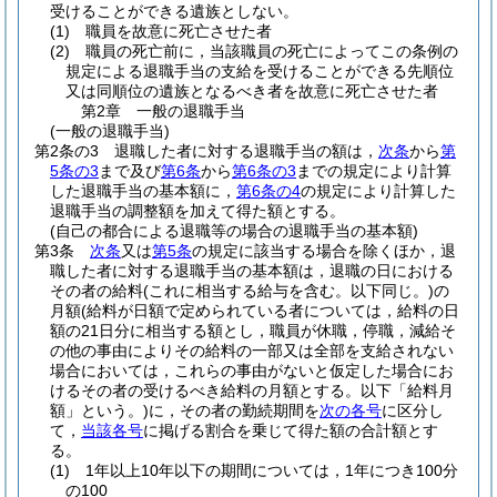
受けることができる遺族としない。
(1)
職員を故意に死亡させた者
(2)
職員の死亡前に，当該職員の死亡によってこの条例の
規定による退職手当の支給を受けることができる先順位
又は同順位の遺族となるべき者を故意に死亡させた者
第2章
一般の退職手当
(一般の退職手当)
第2条の3
退職した者に対する退職手当の額は，
次条
から
第
5条の3
まで及び
第6条
から
第6条の3
までの規定により計算
した退職手当の基本額に，
第6条の4
の規定により計算した
退職手当の調整額を加えて得た額とする。
(自己の都合による退職等の場合の退職手当の基本額)
第3条
次条
又は
第5条
の規定に該当する場合を除くほか，退
職した者に対する退職手当の基本額は，退職の日における
その者の給料
(これに相当する給与を含む。以下同じ。)
の
月額
(給料が日額で定められている者については，給料の日
額の21日分に相当する額とし，職員が休職，停職，減給そ
の他の事由によりその給料の一部又は全部を支給されない
場合においては，これらの事由がないと仮定した場合にお
けるその者の受けるべき給料の月額とする。以下「給料月
額」という。)
に，その者の勤続期間を
次の各号
に区分し
て，
当該各号
に掲げる割合を乗じて得た額の合計額とす
る。
(1)
1年以上10年以下の期間については，1年につき100分
の100