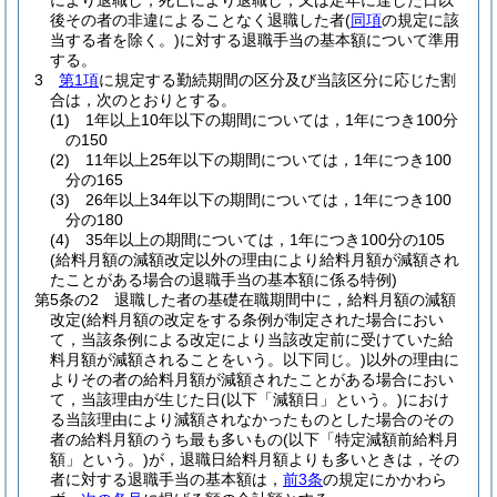
により退職し，死亡により退職し，又は定年に達した日以
後その者の非違によることなく退職した者
(
同項
の規定に該
当する者を除く。)
に対する退職手当の基本額について準用
する。
3
第1項
に規定する勤続期間の区分及び当該区分に応じた割
合は，次のとおりとする。
(1)
1年以上10年以下の期間については，1年につき100分
の150
(2)
11年以上25年以下の期間については，1年につき100
分の165
(3)
26年以上34年以下の期間については，1年につき100
分の180
(4)
35年以上の期間については，1年につき100分の105
(給料月額の減額改定以外の理由により給料月額が減額され
たことがある場合の退職手当の基本額に係る特例)
第5条の2
退職した者の基礎在職期間中に，給料月額の減額
改定
(給料月額の改定をする条例が制定された場合におい
て，当該条例による改定により当該改定前に受けていた給
料月額が減額されることをいう。以下同じ。)
以外の理由に
よりその者の給料月額が減額されたことがある場合におい
て，当該理由が生じた日
(以下「減額日」という。)
におけ
る当該理由により減額されなかったものとした場合のその
者の給料月額のうち最も多いもの
(以下「特定減額前給料月
額」という。)
が，退職日給料月額よりも多いときは，その
者に対する退職手当の基本額は，
前3条
の規定にかかわら