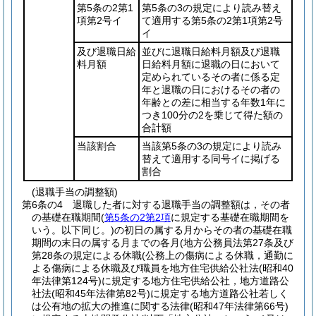
第5条の2第1
第5条の3の規定により読み替え
項第2号イ
て適用する第5条の2第1項第2号
イ
及び退職日給
並びに退職日給料月額及び退職
料月額
日給料月額に退職の日において
定められているその者に係る定
年と退職の日におけるその者の
年齢との差に相当する年数1年に
つき100分の2を乗じて得た額の
合計額
当該割合
当該第5条の3の規定により読み
替えて適用する同号イに掲げる
割合
(退職手当の調整額)
第6条の4
退職した者に対する退職手当の調整額は，その者
の基礎在職期間
(
第5条の2第2項
に規定する基礎在職期間を
いう。以下同じ。)
の初日の属する月からその者の基礎在職
期間の末日の属する月までの各月
(地方公務員法第27条及び
第28条の規定による休職
(公務上の傷病による休職，通勤に
よる傷病による休職及び職員を地方住宅供給公社法
(昭和40
年法律第124号)
に規定する地方住宅供給公社，地方道路公
社法
(昭和45年法律第82号)
に規定する地方道路公社若しく
は公有地の拡大の推進に関する法律
(昭和47年法律第66号)