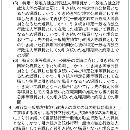
(5)
特定一般地方独立行政法人等職員が，一般地方独立行
政法人等の要請に応じ，引き続いて特定地方公務員とな
るため退職し，かつ，引き続き特定地方公務員として在
職した後引き続いて再び特定一般地方独立行政法人等職
員となるため退職し，かつ，引き続き特定一般地方独立
行政法人等職員として在職した後更に引き続いて職員と
なるため退職し，かつ，引き続いて職員となった場合に
おいては，先の特定一般地方独立行政法人等職員として
の引き続いた在職期間の始期から後の特定一般地方独立
行政法人等職員としての引き続いた在職期間の終期まで
の期間
(6)
特定公庫等職員が，公庫等の要請に応じ，引き続いて
国家公務員となるため退職し，かつ，引き続き国家公務
員として在職した後引き続いて再び特定公庫等職員とな
るため退職し，かつ，引き続き特定公庫等職員として在
職した後更に引き続いて職員となるため退職し，かつ，
引き続いて職員となった場合においては，先の特定公庫
等職員としての引き続いた在職期間の始期から後の特定
公庫等職員としての引き続いた在職期間の終期までの期
間
4
移行型一般地方独立行政法人の成立の日の前日に職員とし
て在職する者が，地方独立行政法人法第59条第2項の規定
により引き続いて当該移行型一般地方独立行政法人の職員
となり，かつ，引き続き当該移行型一般地方独立行政法人
の職員として在職した後引き続いて職員となった場合にお