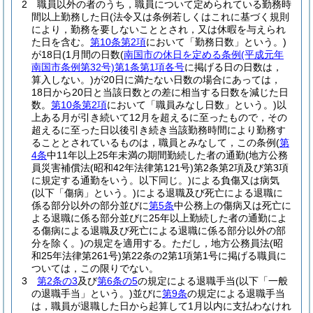
2
職員以外の者のうち，職員について定められている勤務時
間以上勤務した日
(法令又は条例若しくはこれに基づく規則
により，勤務を要しないこととされ，又は休暇を与えられ
た日を含む。
第10条第2項
において「勤務日数」という。)
が18日
(1月間の日数
(
南国市の休日を定める条例
(平成元年
南国市条例第32号)
第1条第1項各号
に掲げる日の日数は，
算入しない。)
が20日に満たない日数の場合にあっては，
18日から20日と当該日数との差に相当する日数を減じた日
数。
第10条第2項
において「職員みなし日数」という。)
以
上ある月が引き続いて12月を超えるに至ったもので，その
超えるに至った日以後引き続き当該勤務時間により勤務す
ることとされているものは，職員とみなして，この条例
(
第
4条
中11年以上25年未満の期間勤続した者の通勤
(地方公務
員災害補償法
(昭和42年法律第121号)
第2条第2項及び第3項
に規定する通勤をいう。以下同じ。)
による負傷又は病気
(以下「傷病」という。)
による退職及び死亡による退職に
係る部分以外の部分並びに
第5条
中公務上の傷病又は死亡に
よる退職に係る部分並びに25年以上勤続した者の通勤によ
る傷病による退職及び死亡による退職に係る部分以外の部
分を除く。)
の規定を適用する。
ただし，地方公務員法
(昭
和25年法律第261号)
第22条の2第1項第1号に掲げる職員に
ついては，この限りでない。
3
第2条の3
及び
第6条の5
の規定による退職手当
(以下「一般
の退職手当」という。)
並びに
第9条
の規定による退職手当
は，職員が退職した日から起算して1月以内に支払わなけれ