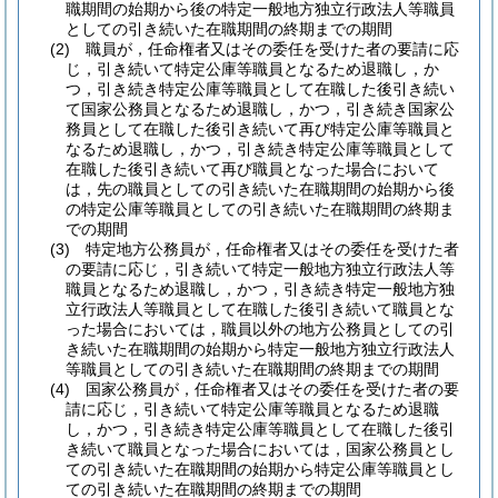
職期間の始期から後の特定一般地方独立行政法人等職員
としての引き続いた在職期間の終期までの期間
(2)
職員が，任命権者又はその委任を受けた者の要請に応
じ，引き続いて特定公庫等職員となるため退職し，か
つ，引き続き特定公庫等職員として在職した後引き続い
て国家公務員となるため退職し，かつ，引き続き国家公
務員として在職した後引き続いて再び特定公庫等職員と
なるため退職し，かつ，引き続き特定公庫等職員として
在職した後引き続いて再び職員となった場合において
は，先の職員としての引き続いた在職期間の始期から後
の特定公庫等職員としての引き続いた在職期間の終期ま
での期間
(3)
特定地方公務員が，任命権者又はその委任を受けた者
の要請に応じ，引き続いて特定一般地方独立行政法人等
職員となるため退職し，かつ，引き続き特定一般地方独
立行政法人等職員として在職した後引き続いて職員とな
った場合においては，職員以外の地方公務員としての引
き続いた在職期間の始期から特定一般地方独立行政法人
等職員としての引き続いた在職期間の終期までの期間
(4)
国家公務員が，任命権者又はその委任を受けた者の要
請に応じ，引き続いて特定公庫等職員となるため退職
し，かつ，引き続き特定公庫等職員として在職した後引
き続いて職員となった場合においては，国家公務員とし
ての引き続いた在職期間の始期から特定公庫等職員とし
ての引き続いた在職期間の終期までの期間