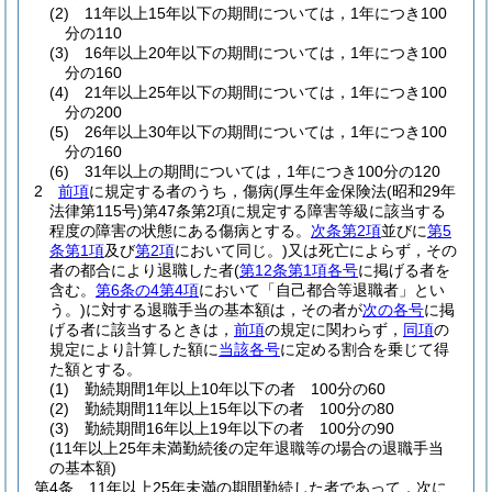
(2)
11年以上15年以下の期間については，1年につき100
分の110
(3)
16年以上20年以下の期間については，1年につき100
分の160
(4)
21年以上25年以下の期間については，1年につき100
分の200
(5)
26年以上30年以下の期間については，1年につき100
分の160
(6)
31年以上の期間については，1年につき100分の120
2
前項
に規定する者のうち，傷病
(厚生年金保険法
(昭和29年
法律第115号)
第47条第2項に規定する障害等級に該当する
程度の障害の状態にある傷病とする。
次条第2項
並びに
第5
条第1項
及び
第2項
において同じ。)
又は死亡によらず，その
者の都合により退職した者
(
第12条第1項各号
に掲げる者を
含む。
第6条の4第4項
において「自己都合等退職者」とい
う。)
に対する退職手当の基本額は，その者が
次の各号
に掲
げる者に該当するときは，
前項
の規定に関わらず，
同項
の
規定により計算した額に
当該各号
に定める割合を乗じて得
た額とする。
(1)
勤続期間1年以上10年以下の者 100分の60
(2)
勤続期間11年以上15年以下の者 100分の80
(3)
勤続期間16年以上19年以下の者 100分の90
(11年以上25年未満勤続後の定年退職等の場合の退職手当
の基本額)
第4条
11年以上25年未満の期間勤続した者であって，次に