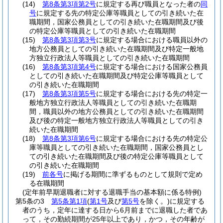
(14)
第8条第3項第2号
に規定する再び職員となった者の
同
号
に規定する先の特定公庫等職員としての引き続いた在
職期間，国家公務員としての引き続いた在職期間及び後
の特定公庫等職員としての引き続いた在職期間
(15)
第8条第3項第3号
に規定する場合における職員以外の
地方公務員としての引き続いた在職期間及び特定一般地
方独立行政法人等職員としての引き続いた在職期間
(16)
第8条第3項第4号
に規定する場合における国家公務員
としての引き続いた在職期間及び特定公庫等職員として
の引き続いた在職期間
(17)
第8条第3項第5号
に規定する場合における先の特定一
般地方独立行政法人等職員としての引き続いた在職期
間，職員以外の地方公務員としての引き続いた在職期間
及び後の特定一般地方独立行政法人等職員としての引き
続いた在職期間
(18)
第8条第3項第6号
に規定する場合における先の特定公
庫等職員としての引き続いた在職期間，国家公務員とし
ての引き続いた在職期間及び後の特定公庫等職員として
の引き続いた在職期間
(19)
前各号
に掲げる期間に準ずるものとして規則で定め
る在職期間
(定年前早期退職者に対する退職手当の基本額に係る特例)
第5条の3
第5条第1項
(
第1号
及び
第5号
を除く。)
に規定する
者のうち，定年に達する日から6月前までに退職した者であ
って，その勤続期間が25年以上であり，かつ，その年齢が