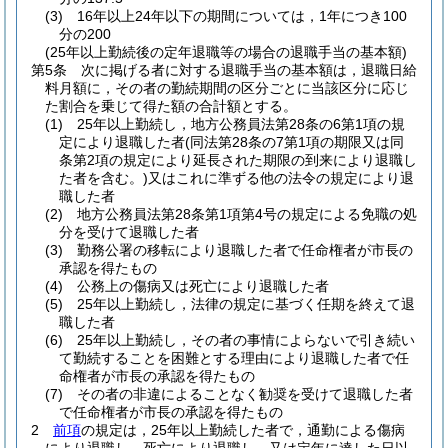
(3)
16年以上24年以下の期間については，1年につき100
分の200
(25年以上勤続後の定年退職等の場合の退職手当の基本額)
第5条
次に掲げる者に対する退職手当の基本額は，退職日給
料月額に，その者の勤続期間の区分ごとに当該区分に応じ
た割合を乗じて得た額の合計額とする。
(1)
25年以上勤続し，地方公務員法第28条の6第1項の規
定により退職した者
(同法第28条の7第1項の期限又は同
条第2項の規定により延長された期限の到来により退職し
た者を含む。)
又はこれに準ずる他の法令の規定により退
職した者
(2)
地方公務員法第28条第1項第4号の規定による免職の処
分を受けて退職した者
(3)
勤務公署の移転により退職した者で任命権者が市長の
承認を得たもの
(4)
公務上の傷病又は死亡により退職した者
(5)
25年以上勤続し，法律の規定に基づく任期を終えて退
職した者
(6)
25年以上勤続し，その者の事情によらないで引き続い
て勤続することを困難とする理由により退職した者で任
命権者が市長の承認を得たもの
(7)
その者の非違によることなく勧奨を受けて退職した者
で任命権者が市長の承認を得たもの
2
前項
の規定は，25年以上勤続した者で，通勤による傷病