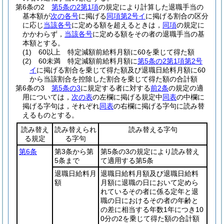
第6条の2
第5条の2第1項
の規定により計算した退職手当の
基本額が
次の各号
に掲げる
同項第2号イ
に掲げる割合の区分
に応じ
当該各号
に定める額を超えるときは，
同項
の規定に
かかわらず，
当該各号
に定める額をその者の退職手当の基
本額とする。
(1)
60以上 特定減額前給料月額に60を乗じて得た額
(2)
60未満 特定減額前給料月額に
第5条の2第1項第2号
イ
に掲げる割合を乗じて得た額及び退職日給料月額に60
から当該割合を控除した割合を乗じて得た額の合計額
第6条の3
第5条の3
に規定する者に対する
前2条
の規定の適
用については，
次の表
の左欄に掲げる規定中
同表
の中欄に
掲げる字句は，それぞれ
同表
の右欄に掲げる字句に読み替
えるものとする。
読み替え
読み替えられ
読み替える字句
る規定
る字句
第6条
第3条から第
第5条の3の規定により読み替え
5条まで
て適用する第5条
退職日給料月
退職日給料月額及び退職日給料
額
月額に退職の日において定めら
れているその者に係る定年と退
職の日におけるその者の年齢と
の差に相当する年数1年につき10
0分の2を乗じて得た額の合計額