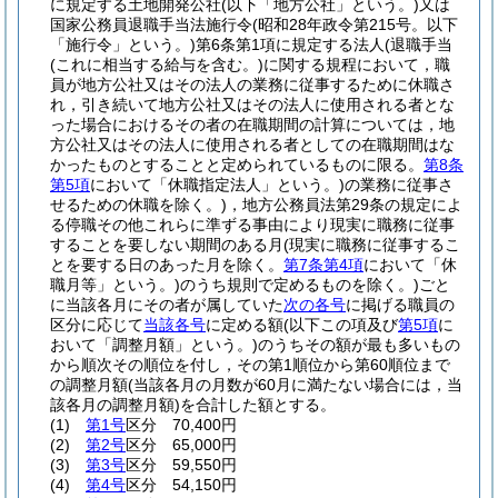
に規定する土地開発公社
(以下「地方公社」という。)
又は
国家公務員退職手当法施行令
(昭和28年政令第215号。以下
「施行令」という。)
第6条第1項に規定する法人
(退職手当
(これに相当する給与を含む。)
に関する規程において，職
員が地方公社又はその法人の業務に従事するために休職さ
れ，引き続いて地方公社又はその法人に使用される者とな
った場合におけるその者の在職期間の計算については，地
方公社又はその法人に使用される者としての在職期間はな
かったものとすることと定められているものに限る。
第8条
第5項
において「休職指定法人」という。)
の業務に従事さ
せるための休職を除く。)
，地方公務員法第29条の規定によ
る停職その他これらに準ずる事由により現実に職務に従事
することを要しない期間のある月
(現実に職務に従事するこ
とを要する日のあった月を除く。
第7条第4項
において「休
職月等」という。)
のうち規則で定めるものを除く。)
ごと
に当該各月にその者が属していた
次の各号
に掲げる職員の
区分に応じて
当該各号
に定める額
(以下この項及び
第5項
に
おいて「調整月額」という。)
のうちその額が最も多いもの
から順次その順位を付し，その第1順位から第60順位まで
の調整月額
(当該各月の月数が60月に満たない場合には，当
該各月の調整月額)
を合計した額とする。
(1)
第1号
区分 70,400円
(2)
第2号
区分 65,000円
(3)
第3号
区分 59,550円
(4)
第4号
区分 54,150円