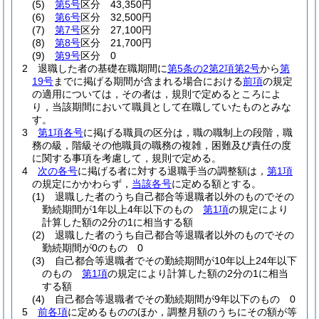
(5)
第5号
区分 43,350円
(6)
第6号
区分 32,500円
(7)
第7号
区分 27,100円
(8)
第8号
区分 21,700円
(9)
第9号
区分 0
2
退職した者の基礎在職期間に
第5条の2第2項第2号
から
第
19号
までに掲げる期間が含まれる場合における
前項
の規定
の適用については，その者は，規則で定めるところによ
り，当該期間において職員として在職していたものとみな
す。
3
第1項各号
に掲げる職員の区分は，職の職制上の段階，職
務の級，階級その他職員の職務の複雑，困難及び責任の度
に関する事項を考慮して，規則で定める。
4
次の各号
に掲げる者に対する退職手当の調整額は，
第1項
の規定にかかわらず，
当該各号
に定める額とする。
(1)
退職した者のうち自己都合等退職者以外のものでその
勤続期間が1年以上4年以下のもの
第1項
の規定により
計算した額の2分の1に相当する額
(2)
退職した者のうち自己都合等退職者以外のものでその
勤続期間が0のもの 0
(3)
自己都合等退職者でその勤続期間が10年以上24年以下
のもの
第1項
の規定により計算した額の2分の1に相当
する額
(4)
自己都合等退職者でその勤続期間が9年以下のもの 0
5
前各項
に定めるもののほか，調整月額のうちにその額が等