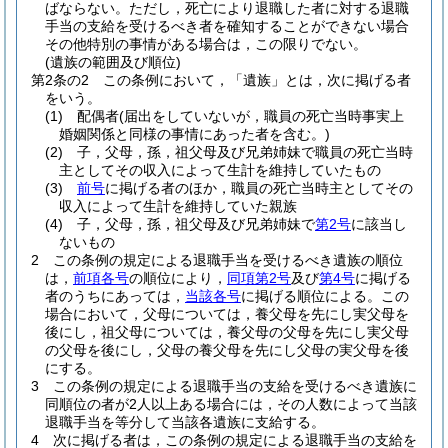
ばならない。
ただし，死亡により退職した者に対する退職
手当の支給を受けるべき者を確知することができない場合
その他特別の事情がある場合は，この限りでない。
(遺族の範囲及び順位)
第2条の2
この条例において，「遺族」とは，次に掲げる者
をいう。
(1)
配偶者
(届出をしていないが，職員の死亡当時事実上
婚姻関係と同様の事情にあった者を含む。)
(2)
子，父母，孫，祖父母及び兄弟姉妹で職員の死亡当時
主としてその収入によって生計を維持していたもの
(3)
前号
に掲げる者のほか，職員の死亡当時主としてその
収入によって生計を維持していた親族
(4)
子，父母，孫，祖父母及び兄弟姉妹で
第2号
に該当し
ないもの
2
この条例の規定による退職手当を受けるべき遺族の順位
は，
前項各号
の順位により，
同項第2号
及び
第4号
に掲げる
者のうちにあっては，
当該各号
に掲げる順位による。
この
場合において，父母については，養父母を先にし実父母を
後にし，祖父母については，養父母の父母を先にし実父母
の父母を後にし，父母の養父母を先にし父母の実父母を後
にする。
3
この条例の規定による退職手当の支給を受けるべき遺族に
同順位の者が2人以上ある場合には，その人数によって当該
退職手当を等分して当該各遺族に支給する。
4
次に掲げる者は，この条例の規定による退職手当の支給を