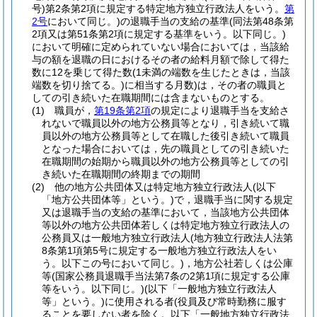
号)
第2条第2項に規定する特定地方独立行政法人をいう。
第
2号
において同じ。)
の退職手当の支給の基準
(同法第48条第
2項又は第51条第2項に規定する基準をいう。以下同じ。)
において明確に定められていない場合においては，当該給
与の額を退職の日におけるその者の給料月額で除して得た
数に12を乗じて得た数
(1未満の端数を生じたときは，当該
端数を切り捨てる。)
に相当する月数)
は，その者の職員と
しての引き続いた在職期間には含まないものとする。
(1)
職員が，
第19条第2項
の規定により退職手当を支給さ
れないで職員以外の地方公務員等となり，引き続いて職
員以外の地方公務員等として在職した後引き続いて職員
となった場合においては，先の職員としての引き続いた
在職期間の始期から職員以外の地方公務員等としての引
き続いた在職期間の終期までの期間
(2)
他の地方公共団体又は特定地方独立行政法人
(以下
「地方公共団体等」という。)
で，退職手当に関する規定
又は退職手当の支給の基準において，当該地方公共団体
等以外の地方公共団体若しくは特定地方独立行政法人の
公務員又は一般地方独立行政法人
(地方独立行政法人法第
8条第1項第5号に規定する一般地方独立行政法人をい
う。以下この号において同じ。)
，地方公社若しくは公庫
等
(国家公務員退職手当法第7条の2第1項に規定する公庫
等をいう。以下同じ。)
(以下「一般地方独立行政法人
等」という。)
に使用される者
(役員及び常時勤務に服す
ることを要しない者を除く。以下「一般地方独立行政法