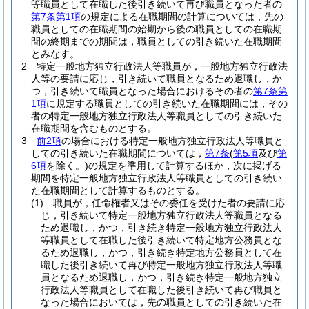
等職員として在職した後引き続いて再び職員となった者の
第7条第1項
の規定による在職期間の計算については，先の
職員としての在職期間の始期から後の職員としての在職期
間の終期までの期間は，職員としての引き続いた在職期間
とみなす。
2
特定一般地方独立行政法人等職員が，一般地方独立行政法
人等の要請に応じ，引き続いて職員となるため退職し，か
つ，引き続いて職員となった場合におけるその者の
第7条第
1項
に規定する職員としての引き続いた在職期間には，その
者の特定一般地方独立行政法人等職員としての引き続いた
在職期間を含むものとする。
3
前2項
の場合における特定一般地方独立行政法人等職員と
しての引き続いた在職期間については，
第7条
(
第5項
及び
第
6項
を除く。)
の規定を準用して計算するほか，次に掲げる
期間を特定一般地方独立行政法人等職員としての引き続い
た在職期間として計算するものとする。
(1)
職員が，任命権者又はその委任を受けた者の要請に応
じ，引き続いて特定一般地方独立行政法人等職員となる
ため退職し，かつ，引き続き特定一般地方独立行政法人
等職員として在職した後引き続いて特定地方公務員とな
るため退職し，かつ，引き続き特定地方公務員として在
職した後引き続いて再び特定一般地方独立行政法人等職
員となるため退職し，かつ，引き続き特定一般地方独立
行政法人等職員として在職した後引き続いて再び職員と
なった場合においては，先の職員としての引き続いた在