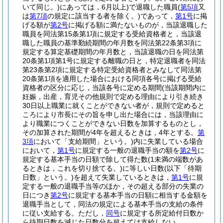
いて同じ。)
にあっては，6月以上)
で退職した職員
(
第5項
又
は
第7項
の規定に該当する者を除く。)
であって，
第1号
に掲
げる額が
第2号
に掲げる額に満たないものが，当該退職した
職員を同法第15条第1項に規定する受給資格者と，当該退
職した職員の基準勤続期間の年月数を同法第22条第3項に
規定する算定基礎期間の年月数と，当該退職の日を同法第
20条第1項第1号に規定する離職の日と，特定退職者を同法
第23条第2項に規定する特定受給資格者とみなして同法第
20条第1項を適用した場合における同項各号に掲げる受給
資格者の区分に応じ，当該各号に定める期間
(当該期間内に
妊娠，出産，育児その他規則で定める理由により引き続き
30日以上職業に就くことができない者が，規則で定めると
ころにより市長にその旨を申し出た場合には，当該理由に
より職業につくことができない日数を加算するものとし，
その加算された期間が4年を超えるときは，4年とする。
第
3項
において「支給期間」という。)
内に失業している場合
において，
第1号
に規定する一般の退職手当の額を
第2号
に
規定する基本手当の日額で除して得た数
(1未満の端数があ
るときは，これを切り捨てる。)
に等しい日数
(以下「待期
日数」という。)
を超えて失業しているときは，
第1号
に規
定する一般の退職手当等のほか，その超える部分の失業の
日につき
第2号
に規定する基本手当の日額に相当する金額を
退職手当として，同法の規定による基本手当の支給の条件
に従い支給する。
ただし，
同号
に規定する所定給付日数か
ら待期日数を減じた日数分を超えては支給しない。