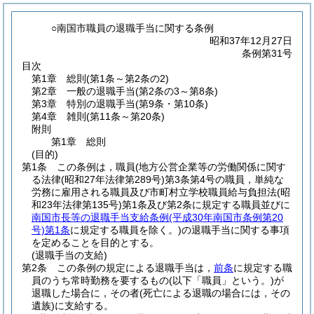
○南国市職員の退職手当に関する条例
昭和37年12月27日
条例第31号
目次
第1章
総則
(第1条～第2条の2)
第2章
一般の退職手当
(第2条の3～第8条)
第3章
特別の退職手当
(第9条・第10条)
第4章
雑則
(第11条～第20条)
附則
第1章
総則
(目的)
第1条
この条例は，職員
(地方公営企業等の労働関係に関す
る法律
(昭和27年法律第289号)
第3条第4号の職員，単純な
労務に雇用される職員及び市町村立学校職員給与負担法
(昭
和23年法律第135号)
第1条及び第2条に規定する職員並びに
南国市長等の退職手当支給条例
(平成30年南国市条例第20
号)
第1条
に規定する職員を除く。)
の退職手当に関する事項
を定めることを目的とする。
(退職手当の支給)
第2条
この条例の規定による退職手当は，
前条
に規定する職
員のうち常時勤務を要するもの
(以下「職員」という。)
が
退職した場合に，その者
(死亡による退職の場合には，その
遺族)
に支給する。