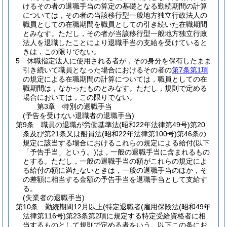
けるその者の退職手当の算定の基礎となる勤続期間の計算
については，その者の当該移行型一般地方独立行政法人の
職員としての在職期間を職員としての引き続いた在職期間
とみなす。
ただし，その者が当該移行型一般地方独立行政
法人を退職したことにより退職手当の支給を受けていると
きは，この限りでない。
5
休職指定法人に使用される者が，その身分を保有したまま
引き続いて職員となった場合におけるその者の
第7条第1項
の規定による在職期間の計算については，職員としての在
職期間は，なかったものとみなす。
ただし，規則で定める
場合においては，この限りでない。
第3章
特別の退職手当
(予告を受けない退職者の退職手当)
第9条
職員の退職が労働基準法
(昭和22年法律第49号)
第20
条及び第21条又は船員法
(昭和22年法律第100号)
第46条の
規定に該当する場合におけるこれらの規定による給付
(以下
「予告手当」という。)
は，一般の退職手当に含まれるもの
とする。
ただし，一般の退職手当の額がこれらの規定によ
る給付の額に満たないときは，一般の退職手当のほか，そ
の差額に相当する金額の予告手当を退職手当として支給す
る。
(失業者の退職手当)
第10条
勤続期間12月以上
(特定退職者
(雇用保険法
(昭和49年
法律第116号)
第23条第2項に規定する特定受給資格者に相
当するものとして規則で定める者をいう。以下この条にお