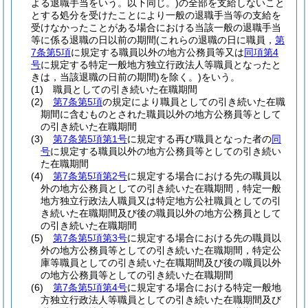
よる退職手当をいう。以下同じ。)
の全部を支給しないこと
とする処分を受けたことにより一般の退職手当等の支給を
受けなかったことがある場合における当該一般の退職手当
等に係る退職の日以前の期間
(これらの退職の日に職員，
第
7条第5項
に規定する職員以外の地方公務員等又は
同項第4
号
に規定する特定一般地方独立行政法人等職員となったと
きは，当該退職の日前の期間)
を除く。)
をいう。
(1)
職員としての引き続いた在職期間
(2)
第7条第5項
の規定により職員としての引き続いた在職
期間に含むものとされた職員以外の地方公務員等として
の引き続いた在職期間
(3)
第7条第5項第1号
に規定する再び職員となった者の
同
号
に規定する職員以外の地方公務員等としての引き続い
た在職期間
(4)
第7条第5項第2号
に規定する場合における先の職員以
外の地方公務員としての引き続いた在職期間，特定一般
地方独立行政法人職員又は特定地方公社職員としての引
き続いた在職期間及び後の職員以外の地方公務員として
の引き続いた在職期間
(5)
第7条第5項第3号
に規定する場合における先の職員以
外の地方公務員等としての引き続いた在職期間，特定公
庫等職員としての引き続いた在職期間及び後の職員以外
の地方公務員等としての引き続いた在職期間
(6)
第7条第5項第4号
に規定する場合における特定一般地
方独立行政法人等職員としての引き続いた在職期間及び