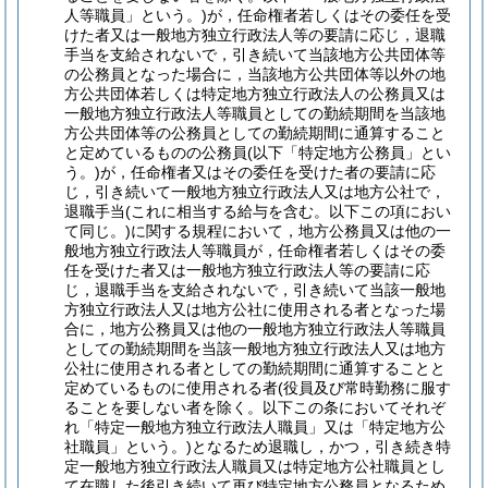
人等職員」という。)
が，任命権者若しくはその委任を受
けた者又は一般地方独立行政法人等の要請に応じ，退職
手当を支給されないで，引き続いて当該地方公共団体等
の公務員となった場合に，当該地方公共団体等以外の地
方公共団体若しくは特定地方独立行政法人の公務員又は
一般地方独立行政法人等職員としての勤続期間を当該地
方公共団体等の公務員としての勤続期間に通算すること
と定めているものの公務員
(以下「特定地方公務員」とい
う。)
が，任命権者又はその委任を受けた者の要請に応
じ，引き続いて一般地方独立行政法人又は地方公社で，
退職手当
(これに相当する給与を含む。以下この項におい
て同じ。)
に関する規程において，地方公務員又は他の一
般地方独立行政法人等職員が，任命権者若しくはその委
任を受けた者又は一般地方独立行政法人等の要請に応
じ，退職手当を支給されないで，引き続いて当該一般地
方独立行政法人又は地方公社に使用される者となった場
合に，地方公務員又は他の一般地方独立行政法人等職員
としての勤続期間を当該一般地方独立行政法人又は地方
公社に使用される者としての勤続期間に通算することと
定めているものに使用される者
(役員及び常時勤務に服す
ることを要しない者を除く。以下この条においてそれぞ
れ「特定一般地方独立行政法人職員」又は「特定地方公
社職員」という。)
となるため退職し，かつ，引き続き特
定一般地方独立行政法人職員又は特定地方公社職員とし
て在職した後引き続いて再び特定地方公務員となるため