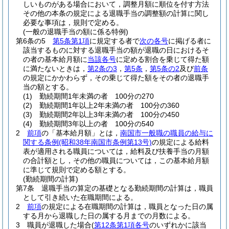
しいものがある場合において，調整月額に順位を付す方法
その他の本条の規定による退職手当の調整額の計算に関し
必要な事項は，規則で定める。
(一般の退職手当の額に係る特例)
第6条の5
第5条第1項
に規定する者で
次の各号
に掲げる者に
該当するものに対する退職手当の額が退職の日におけるそ
の者の基本給月額に
当該各号
に定める割合を乗じて得た額
に満たないときは，
第2条の3
，
第5条
，
第5条の2
及び
前条
の規定にかかわらず，その乗じて得た額をその者の退職手
当の額とする。
(1)
勤続期間1年未満の者 100分の270
(2)
勤続期間1年以上2年未満の者 100分の360
(3)
勤続期間2年以上3年未満の者 100分の450
(4)
勤続期間3年以上の者 100分の540
2
前項
の「基本給月額」とは，
南国市一般職の職員の給与に
関する条例
(昭和38年南国市条例第13号)
の規定による給料
表が適用される職員については，給料及び扶養手当の月額
の合計額とし，その他の職員については，この基本給月額
に準じて規則で定める額とする。
(勤続期間の計算)
第7条
退職手当の算定の基礎となる勤続期間の計算は，職員
として引き続いた在職期間による。
2
前項
の規定による在職期間の計算は，職員となった日の属
する月から退職した日の属する月までの月数による。
3
職員が退職した場合
(
第12条第1項各号
のいずれかに該当