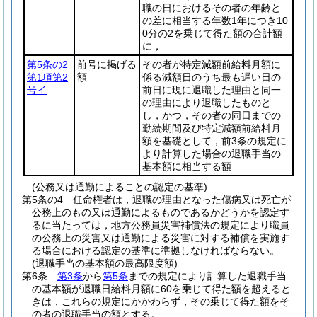
職の日におけるその者の年齢と
の差に相当する年数1年につき10
0分の2を乗じて得た額の合計額
に，
第5条の2
前号に掲げる
その者が特定減額前給料月額に
第1項第2
額
係る減額日のうち最も遅い日の
号イ
前日に現に退職した理由と同一
の理由により退職したものと
し，かつ，その者の同日までの
勤続期間及び特定減額前給料月
額を基礎として，前3条の規定に
より計算した場合の退職手当の
基本額に相当する額
(公務又は通勤によることの認定の基準)
第5条の4
任命権者は，退職の理由となった傷病又は死亡が
公務上のもの又は通勤によるものであるかどうかを認定す
るに当たっては，地方公務員災害補償法の規定により職員
の公務上の災害又は通勤による災害に対する補償を実施す
る場合における認定の基準に準拠しなければならない。
(退職手当の基本額の最高限度額)
第6条
第3条
から
第5条
までの規定により計算した退職手当
の基本額が退職日給料月額に60を乗じて得た額を超えると
きは，これらの規定にかかわらず，その乗じて得た額をそ
の者の退職手当の額とする。