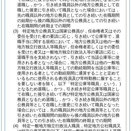
退職し，かつ，引き続き職員以外の地方公務員として在
職した後更に引き続いて職員となった場合においては，
先の職員以外の地方公務員としての引き続いた在職期間
の始期から後の職員以外の地方公務員としての引き続い
た在職期間の終期までの期間
(3)
特定地方公務員又は国家公務員が，任命権者又はその
委任を受けた者の要請に応じ，引き続いて公庫等で，退
職手当に関する規程において，地方公務員又は他の一般
地方独立行政法人等職員が，任命権者若しくはその委任
を受けた者又は一般地方独立行政法人等の要請に応じ，
退職手当を支給されないで，引き続いて当該公庫等に使
用される者となった場合に，地方公務員又は他の一般地
方独立行政法人等職員としての勤続期間を当該公庫等に
使用される者としての勤続期間に通算することと定めて
いるものに使用される者
(役員及び常時勤務に服すること
を要しない者を除く。以下「特定公庫等職員」という。)
となるため退職し，かつ，引き続き特定公庫等職員とし
て在職した後引き続いて再び特定地方公務員又は国家公
務員となるため退職し，かつ，引き続き職員以外の地方
公務員等として在職した後更に引き続いて職員となった
場合においては，先の職員以外の地方公務員等としての
引き続いた在職期間の始期から後の職員以外の地方公務
員等としての引き続いた在職期間の終期までの期間
(4)
特定一般地方独立行政法人職員，特定地方公社職員又