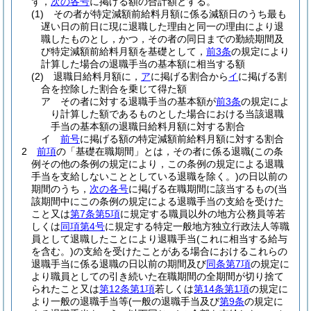
ず，
次の各号
に掲げる額の合計額とする。
(1)
その者が特定減額前給料月額に係る減額日のうち最も
遅い日の前日に現に退職した理由と同一の理由により退
職したものとし，かつ，その者の同日までの勤続期間及
び特定減額前給料月額を基礎として，
前3条
の規定により
計算した場合の退職手当の基本額に相当する額
(2)
退職日給料月額に，
ア
に掲げる割合から
イ
に掲げる割
合を控除した割合を乗じて得た額
ア
その者に対する退職手当の基本額が
前3条
の規定によ
り計算した額であるものとした場合における当該退職
手当の基本額の退職日給料月額に対する割合
イ
前号
に掲げる額の特定減額前給料月額に対する割合
2
前項
の「基礎在職期間」とは，その者に係る退職
(この条
例その他の条例の規定により，この条例の規定による退職
手当を支給しないこととしている退職を除く。)
の日以前の
期間のうち，
次の各号
に掲げる在職期間に該当するもの
(当
該期間中にこの条例の規定による退職手当の支給を受けた
こと又は
第7条第5項
に規定する職員以外の地方公務員等若
しくは
同項第4号
に規定する特定一般地方独立行政法人等職
員として退職したことにより退職手当
(これに相当する給与
を含む。)
の支給を受けたことがある場合におけるこれらの
退職手当に係る退職の日以前の期間及び
同条第7項
の規定に
より職員としての引き続いた在職期間の全期間が切り捨て
られたこと又は
第12条第1項
若しくは
第14条第1項
の規定に
より一般の退職手当等
(一般の退職手当及び
第9条
の規定に