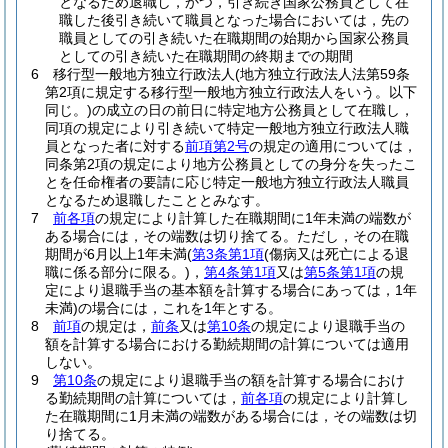
となるため退職し，かつ，引き続き国家公務員として在
職した後引き続いて職員となった場合においては，先の
職員としての引き続いた在職期間の始期から国家公務員
としての引き続いた在職期間の終期までの期間
6
移行型一般地方独立行政法人
(地方独立行政法人法第59条
第2項に規定する移行型一般地方独立行政法人をいう。以下
同じ。)
の成立の日の前日に特定地方公務員として在職し，
同項の規定により引き続いて特定一般地方独立行政法人職
員となった者に対する
前項第2号
の規定の適用については，
同条第2項の規定により地方公務員としての身分を失ったこ
とを任命権者の要請に応じ特定一般地方独立行政法人職員
となるため退職したこととみなす。
7
前各項
の規定により計算した在職期間に1年未満の端数が
ある場合には，その端数は切り捨てる。
ただし，その在職
期間が6月以上1年未満
(
第3条第1項
(傷病又は死亡による退
職に係る部分に限る。)
，
第4条第1項
又は
第5条第1項
の規
定により退職手当の基本額を計算する場合にあっては，1年
未満)
の場合には，これを1年とする。
8
前項
の規定は，
前条
又は
第10条
の規定により退職手当の
額を計算する場合における勤続期間の計算については適用
しない。
9
第10条
の規定により退職手当の額を計算する場合におけ
る勤続期間の計算については，
前各項
の規定により計算し
た在職期間に1月未満の端数がある場合には，その端数は切
り捨てる。