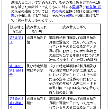
退職の日において定められているその者に係る定年から15
年を減じた年齢以上であるものに対する
同項
及び
前条第1項
の規定の適用については，
次の表
の左欄に掲げる規定中
同
表
の中欄に掲げる字句は，それぞれ
同表
の右欄に掲げる字
句に読み替えるものとする。
読み替え
読み替えられ
読み替える字句
る規定
る字句
第5条第1
退職日給料月
退職日給料月額及び退職日給料
項
額
月額に退職の日において定めら
れているその者に係る定年と退
職の日におけるその者の年齢と
の差に相当する年数1年につき10
0分の2を乗じて得た額の合計額
第5条の2
及び特定減額
並びに特定減額前給料月額及び
第1項第1
前給料月額
特定減額前給料月額に退職の日
号
において定められているその者
に係る定年と退職の日における
その者の年齢との差に相当する
年数1年につき100分の2を乗じて
得た額の合計額
第5条の2
退職日給料月
退職日給料月額及び退職日給料
第1項第2
額に，
月額に退職の日において定めら
号
れているその者に係る定年と退