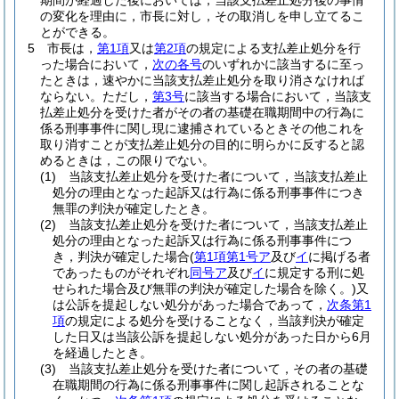
期間が経過した後においては，当該支払差止処分後の事情
の変化を理由に，市長に対し，その取消しを申し立てるこ
とができる。
5
市長は，
第1項
又は
第2項
の規定による支払差止処分を行
った場合において，
次の各号
のいずれかに該当するに至っ
たときは，速やかに当該支払差止処分を取り消さなければ
ならない。
ただし，
第3号
に該当する場合において，当該支
払差止処分を受けた者がその者の基礎在職期間中の行為に
係る刑事事件に関し現に逮捕されているときその他これを
取り消すことが支払差止処分の目的に明らかに反すると認
めるときは，この限りでない。
(1)
当該支払差止処分を受けた者について，当該支払差止
処分の理由となった起訴又は行為に係る刑事事件につき
無罪の判決が確定したとき。
(2)
当該支払差止処分を受けた者について，当該支払差止
処分の理由となった起訴又は行為に係る刑事事件につ
き，判決が確定した場合
(
第1項第1号ア
及び
イ
に掲げる者
であったものがそれぞれ
同号ア
及び
イ
に規定する刑に処
せられた場合及び無罪の判決が確定した場合を除く。)
又
は公訴を提起しない処分があった場合であって，
次条第1
項
の規定による処分を受けることなく，当該判決が確定
した日又は当該公訴を提起しない処分があった日から6月
を経過したとき。
(3)
当該支払差止処分を受けた者について，その者の基礎
在職期間の行為に係る刑事事件に関し起訴されることな