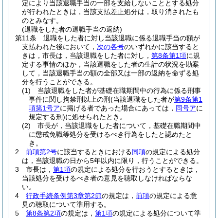
定により当該退職手当の一部を支給しないこととする処分
が行われたときは，当該支払差止処分は，取り消されたも
のとみなす。
(退職をした者の退職手当の返納)
第11条
退職をした者に対し当該退職に係る退職手当の額が
支払われた後において，
次の各号
のいずれかに該当すると
きは，市長は，当該退職をした者に対し，
第8条第1項
に規
定する事情のほか，当該退職をした者の生計の状況を勘案
して，当該退職手当の額の全部又は一部の返納を命ずる処
分を行うことができる。
(1)
当該退職をした者が基礎在職期間中の行為に係る刑事
事件に関し拘禁刑以上の刑
(当該退職をした者が
第9条第1
項第1号ア
に掲げる者であった場合にあっては，
同号ア
に
規定する刑)
に処せられたとき。
(2)
市長が，当該退職をした者について，基礎在職期間中
に懲戒免職等処分を受けるべき行為をしたと認めたと
き。
2
前項第2号
に該当するときにおける
同項
の規定による処分
は，当該退職の日から5年以内に限り，行うことができる。
3
市長は，
第1項
の規定による処分を行おうとするときは，
当該処分を受けるべき者の意見を聴取しなければならな
い。
4
行政手続条例第3章第2節
の規定は，
前項
の規定による意
見の聴取について準用する。
5
第8条第2項
の規定は，
第1項
の規定による処分について準