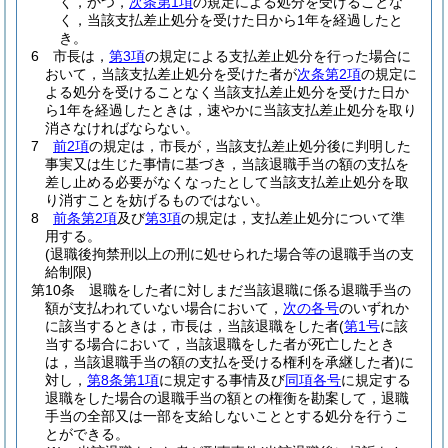
く，かつ，
次条第1項
の規定による処分を受けることな
く，当該支払差止処分を受けた日から1年を経過したと
き。
6
市長は，
第3項
の規定による支払差止処分を行った場合に
おいて，当該支払差止処分を受けた者が
次条第2項
の規定に
よる処分を受けることなく当該支払差止処分を受けた日か
ら1年を経過したときは，速やかに当該支払差止処分を取り
消さなければならない。
7
前2項
の規定は，市長が，当該支払差止処分後に判明した
事実又は生じた事情に基づき，当該退職手当の額の支払を
差し止める必要がなくなったとして当該支払差止処分を取
り消すことを妨げるものではない。
8
前条第2項
及び
第3項
の規定は，支払差止処分について準
用する。
(退職後拘禁刑以上の刑に処せられた場合等の退職手当の支
給制限)
第10条
退職をした者に対しまだ当該退職に係る退職手当の
額が支払われていない場合において，
次の各号
のいずれか
に該当するときは，市長は，当該退職をした者
(
第1号
に該
当する場合において，当該退職をした者が死亡したとき
は，当該退職手当の額の支払を受ける権利を承継した者)
に
対し，
第8条第1項
に規定する事情及び
同項各号
に規定する
退職をした場合の退職手当の額との権衡を勘案して，退職
手当の全部又は一部を支給しないこととする処分を行うこ
とができる。