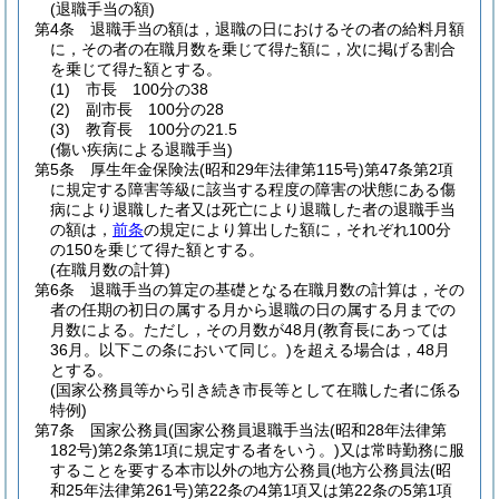
(退職手当の額)
第4条
退職手当の額は，退職の日におけるその者の給料月額
に，その者の在職月数を乗じて得た額に，次に掲げる割合
を乗じて得た額とする。
(1)
市長 100分の38
(2)
副市長 100分の28
(3)
教育長 100分の21.5
(傷い疾病による退職手当)
第5条
厚生年金保険法
(昭和29年法律第115号)
第47条第2項
に規定する障害等級に該当する程度の障害の状態にある傷
病により退職した者又は死亡により退職した者の退職手当
の額は，
前条
の規定により算出した額に，それぞれ100分
の150を乗じて得た額とする。
(在職月数の計算)
第6条
退職手当の算定の基礎となる在職月数の計算は，その
者の任期の初日の属する月から退職の日の属する月までの
月数による。
ただし，その月数が48月
(教育長にあっては
36月。以下この条において同じ。)
を超える場合は，48月
とする。
(国家公務員等から引き続き市長等として在職した者に係る
特例)
第7条
国家公務員
(国家公務員退職手当法
(昭和28年法律第
182号)
第2条第1項に規定する者をいう。)
又は常時勤務に服
することを要する本市以外の地方公務員
(地方公務員法
(昭
和25年法律第261号)
第22条の4第1項又は第22条の5第1項