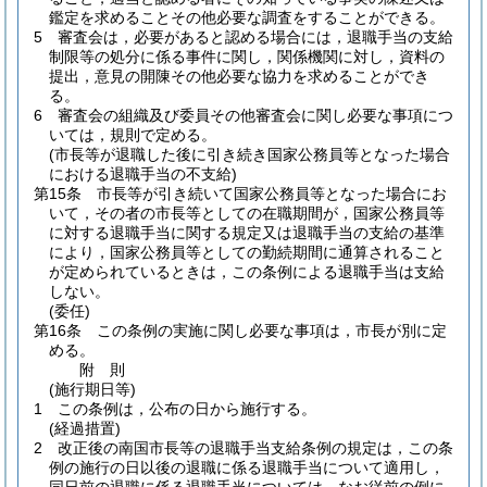
鑑定を求めることその他必要な調査をすることができる。
5
審査会は，必要があると認める場合には，退職手当の支給
制限等の処分に係る事件に関し，関係機関に対し，資料の
提出，意見の開陳その他必要な協力を求めることができ
る。
6
審査会の組織及び委員その他審査会に関し必要な事項につ
いては，規則で定める。
(市長等が退職した後に引き続き国家公務員等となった場合
における退職手当の不支給)
第15条
市長等が引き続いて国家公務員等となった場合にお
いて，その者の市長等としての在職期間が，国家公務員等
に対する退職手当に関する規定又は退職手当の支給の基準
により，国家公務員等としての勤続期間に通算されること
が定められているときは，この条例による退職手当は支給
しない。
(委任)
第16条
この条例の実施に関し必要な事項は，市長が別に定
める。
附
則
(施行期日等)
1
この条例は，公布の日から施行する。
(経過措置)
2
改正後の南国市長等の退職手当支給条例の規定は，この条
例の施行の日以後の退職に係る退職手当について適用し，