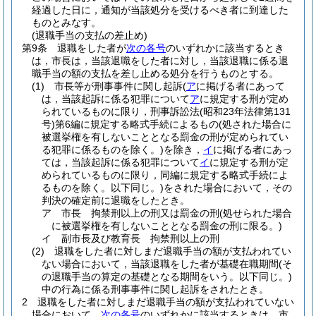
経過した日に，通知が当該処分を受けるべき者に到達した
ものとみなす。
(退職手当の支払の差止め)
第9条
退職をした者が
次の各号
のいずれかに該当するとき
は，市長は，当該退職をした者に対し，当該退職に係る退
職手当の額の支払を差し止める処分を行うものとする。
(1)
市長等が刑事事件に関し起訴
(
ア
に掲げる者にあって
は，当該起訴に係る犯罪について
ア
に規定する刑が定め
られているものに限り，刑事訴訟法
(昭和23年法律第131
号)
第6編に規定する略式手続によるもの
(処された場合に
被選挙権を有しないこととなる罰金の刑が定められてい
る犯罪に係るものを除く。)
を除き，
イ
に掲げる者にあっ
ては，当該起訴に係る犯罪について
イ
に規定する刑が定
められているものに限り，同編に規定する略式手続によ
るものを除く。以下同じ。)
をされた場合において，その
判決の確定前に退職をしたとき。
ア
市長 拘禁刑以上の刑又は罰金の刑
(処せられた場合
に被選挙権を有しないこととなる罰金の刑に限る。)
イ
副市長及び教育長 拘禁刑以上の刑
(2)
退職をした者に対しまだ退職手当の額が支払われてい
ない場合において，当該退職をした者が基礎在職期間
(そ
の退職手当の算定の基礎となる期間をいう。以下同じ。)
中の行為に係る刑事事件に関し起訴をされたとき。
2
退職をした者に対しまだ退職手当の額が支払われていない
場合において，
次の各号
のいずれかに該当するときは，市