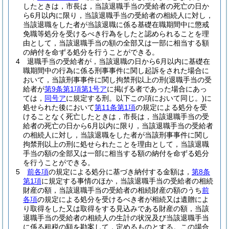
したときは，市長は，当該退職手当の受給者の死亡の日か
ら6月以内に限り，当該退職手当の受給者の相続人に対し，
当該退職をした者が当該退職に係る基礎在職期間中に懲戒
免職等処分を受けるべき行為をしたと認められることを理
由として，当該退職手当の額の全部又は一部に相当する額
の納付を命ずる処分を行うことができる。
4
退職手当の受給者が，当該退職の日から6月以内に基礎在
職期間中の行為に係る刑事事件に関し起訴をされた場合に
おいて，当該刑事事件に関し拘禁刑以上の刑
(退職手当の受
給者が
第9条第1項第1号ア
に掲げる者であった場合にあっ
ては，
同号ア
に規定する刑。以下この項において同じ。)
に
処せられた後において
第11条第1項
の規定による処分を受
けることなく死亡したときは，市長は，当該退職手当の受
給者の死亡の日から6月以内に限り，当該退職手当の受給者
の相続人に対し，当該退職をした者が当該刑事事件に関し
拘禁刑以上の刑に処せられたことを理由として，当該退職
手当の額の全部又は一部に相当する額の納付を命ずる処分
を行うことができる。
5
前各項
の規定による処分に基づき納付する金額は，
第8条
第1項
に規定する事情のほか，当該退職手当の受給者の相続
財産の額，当該退職手当の受給者の相続財産の額のうち
前
各項
の規定による処分を受けるべき者が相続又は遺贈によ
り取得をした又は取得をする見込みである財産の額，当該
退職手当の受給者の相続人の生計の状況及び当該退職手当
に係る租税の額を勘案して，定めるものとする。
この場合