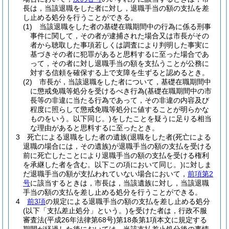
長は，当該退職をした者に対し，退職手当の額の支払を差
し止める処分を行うことができる。
(1)
当該退職をした者の基礎在職期間中の行為に係る刑事
事件に関して，その者が逮捕された場合又は市長がその
者から聴取した事項若しくは調査により判明した事実に
基づきその者に犯罪があると思料するに至った場合であ
って，その者に対し退職手当の額を支払うことが公務に
対する信頼を確保する上で支障を生ずると認めるとき。
(2)
市長が，当該退職をした者について，基礎在職期間中
に懲戒免職等処分を受けるべき行為
(基礎在職期間中の市
長等の非違に当たる行為であって，その非違の内容及び
程度に照らして懲戒免職等処分に値することが明らかな
ものをいう。以下同じ。)
をしたことを疑うに足りる相当
な理由があると思料するに至ったとき。
3
死亡による退職をした者の遺族
(退職をした者
(死亡による
退職の場合には，その遺族)
が退職手当の額の支払を受ける
前に死亡したことにより退職手当の額の支払を受ける権利
を承継した者を含む。以下この項において同じ。)
に対しま
だ退職手当の額が支払われていない場合において，
前項第2
号
に該当するときは，市長は，当該遺族に対し，当該退職
手当の額の支払を差し止める処分を行うことができる。
4
前3項
の規定による退職手当の額の支払を差し止める処分
(以下「支払差止処分」という。)
を受けた者は，行政不服
審査法
(平成26年法律第68号)
第18条第1項本文に規定する