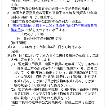
同日前の退職に係る退職手当については，なお従前の例に
よる。
(南国市教育委員会教育長の退職手当支給条例の廃止)
3
南国市教育委員会教育長の退職手当支給条例
(昭和37年南
国市条例第1号)
は，廃止する。
(南国市職員の退職手当に関する条例の一部改正)
4
南国市職員の退職手当に関する条例
(昭和37年南国市条例
第31号)
の一部を次のように改正する。
〔次のよう〕略
附
則
(令和4年
条例第38号)
抄
(施行期日)
第1条
この条例は，令和5年4月1日から施行する。
(定義)
第2条
附則において，次の各号に掲げる用語の意義は，当該
各号に定めるところによる。
(1)
暫定再任用職員 南国市職員の定年等に関する条例の
一部を改正する条例
(令和4年南国市条例第28号。次号に
おいて「令和4年改正条例」という。)
附則第3条第1項若
しくは第2項，附則第4条第1項若しくは第2項，附則第5
条第1項若しくは第2項又は附則第6条第1項若しくは第2
項の規定により採用された職員をいう。
(2)
暫定再任用短時間勤務職員 令和4年改正条例附則第5
条第1項若しくは第2項又は附則第6条第1項若しくは第2
項の規定により採用された職員をいう。
(南国市長等の退職手当支給条例の一部改正に伴う経過措