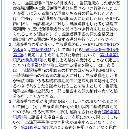
対し，当該退職の日から6月以内に，当該退職をした者が基
礎在職期間中に懲戒免職等処分を受けるべき行為をしたこ
とを疑うに足りる相当な理由がある旨の通知をしたとき
は，市長は，当該通知が当該相続人に到達した日から6月以
内に限り，当該相続人に対し，当該退職をした者が基礎在
職期間中に懲戒免職等処分を受けるべき行為をしたと認め
られることを理由として，当該退職手当の額の全部又は一
部に相当する額の納付を命ずる処分を行うことができる。
2
退職手当の受給者が，当該退職の日から6月以内に
第11条
第4項
又は
前条第3項
において準用する
行政手続条例第15条
第1項
の規定による通知を受けた場合において，
第11条第1
項
又は
前条第1項
の規定による処分を受けることなく死亡し
たとき
(
次項
及び
第4項
に規定する場合を除く。)
は，市長
は，当該退職手当の受給者の死亡の日から6月以内に限り，
当該退職手当の受給者の相続人に対し，当該退職をした者
が当該退職に係る基礎在職期間中に懲戒免職等処分を受け
るべき行為をしたと認められることを理由として，当該退
職手当の額の全部又は一部に相当する額の納付を命ずる処
分を行うことができる。
3
退職手当の受給者
(遺族を除く。以下この項及び
次項
にお
いて同じ。)
が，当該退職の日から6月以内に基礎在職期間
中の行為に係る刑事事件に関し起訴をされた場合
(
第9条第1
項第1号
に該当する場合を含む。
次項
において同じ。)
にお
いて，当該刑事事件につき判決が確定することなく，か
つ，
第11条第1項
の規定による処分を受けることなく死亡