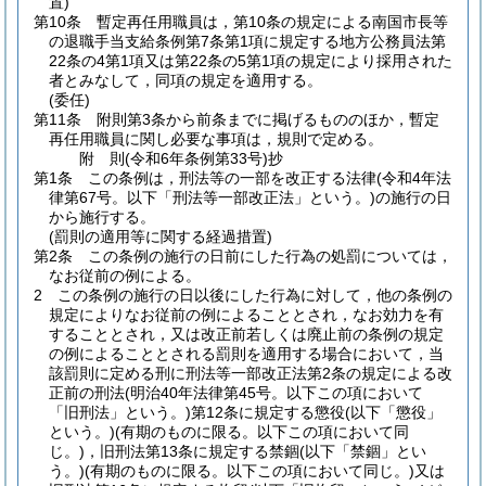
置)
第10条
暫定再任用職員は，第10条の規定による南国市長等
の退職手当支給条例第7条第1項に規定する地方公務員法第
22条の4第1項又は第22条の5第1項の規定により採用された
者とみなして，同項の規定を適用する。
(委任)
第11条
附則第3条から前条までに掲げるもののほか，暫定
再任用職員に関し必要な事項は，規則で定める。
附
則
(令和6年
条例第33号)
抄
第1条
この条例は，刑法等の一部を改正する法律
(令和4年法
律第67号。以下「刑法等一部改正法」という。)
の施行の日
から施行する。
(罰則の適用等に関する経過措置)
第2条
この条例の施行の日前にした行為の処罰については，
なお従前の例による。
2
この条例の施行の日以後にした行為に対して，他の条例の
規定によりなお従前の例によることとされ，なお効力を有
することとされ，又は改正前若しくは廃止前の条例の規定
の例によることとされる罰則を適用する場合において，当
該罰則に定める刑に刑法等一部改正法第2条の規定による改
正前の刑法
(明治40年法律第45号。以下この項において
「旧刑法」という。)
第12条に規定する懲役
(以下「懲役」
という。)
(有期のものに限る。以下この項において同
じ。)
，旧刑法第13条に規定する禁錮
(以下「禁錮」とい
う。)
(有期のものに限る。以下この項において同じ。)
又は