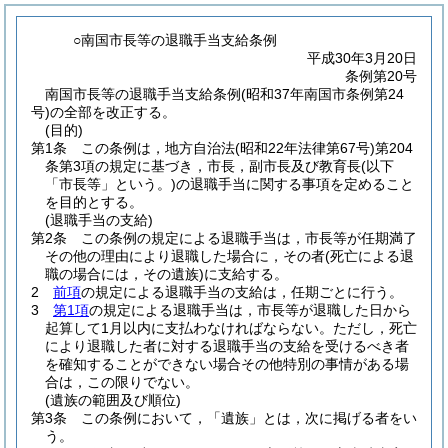
○南国市長等の退職手当支給条例
平成30年3月20日
条例第20号
南国市長等の退職手当支給条例(昭和37年南国市条例第24
号)の全部を改正する。
(目的)
第1条
この条例は，地方自治法
(昭和22年法律第67号)
第204
条第3項の規定に基づき，市長，副市長及び教育長
(以下
「市長等」という。)
の退職手当に関する事項を定めること
を目的とする。
(退職手当の支給)
第2条
この条例の規定による退職手当は，市長等が任期満了
その他の理由により退職した場合に，その者
(死亡による退
職の場合には，その遺族)
に支給する。
2
前項
の規定による退職手当の支給は，任期ごとに行う。
3
第1項
の規定による退職手当は，市長等が退職した日から
起算して1月以内に支払わなければならない。
ただし，死亡
により退職した者に対する退職手当の支給を受けるべき者
を確知することができない場合その他特別の事情がある場
合は，この限りでない。
(遺族の範囲及び順位)
第3条
この条例において，「遺族」とは，次に掲げる者をい
う。