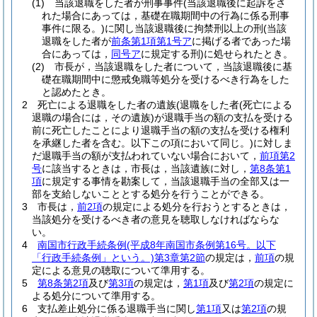
(1)
当該退職をした者が刑事事件
(当該退職後に起訴をさ
れた場合にあっては，基礎在職期間中の行為に係る刑事
事件に限る。)
に関し当該退職後に拘禁刑以上の刑
(当該
退職をした者が
前条第1項第1号ア
に掲げる者であった場
合にあっては，
同号ア
に規定する刑)
に処せられたとき。
(2)
市長が，当該退職をした者について，当該退職後に基
礎在職期間中に懲戒免職等処分を受けるべき行為をした
と認めたとき。
2
死亡による退職をした者の遺族
(退職をした者
(死亡による
退職の場合には，その遺族)
が退職手当の額の支払を受ける
前に死亡したことにより退職手当の額の支払を受ける権利
を承継した者を含む。以下この項において同じ。)
に対しま
だ退職手当の額が支払われていない場合において，
前項第2
号
に該当するときは，市長は，当該遺族に対し，
第8条第1
項
に規定する事情を勘案して，当該退職手当の全部又は一
部を支給しないこととする処分を行うことができる。
3
市長は，
前2項
の規定による処分を行おうとするときは，
当該処分を受けるべき者の意見を聴取しなければならな
い。
4
南国市行政手続条例
(平成8年南国市条例第16号。以下
「行政手続条例」という。)
第3章第2節
の規定は，
前項
の規
定による意見の聴取について準用する。
5
第8条第2項
及び
第3項
の規定は，
第1項
及び
第2項
の規定に
よる処分について準用する。
6
支払差止処分に係る退職手当に関し
第1項
又は
第2項
の規