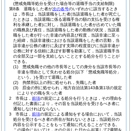
(懲戒免職等処分を受けた場合等の退職手当の支給制限)
第8条
退職をした者が
次の各号
のいずれかに該当するとき
は，市長は，当該退職をした者
(当該退職をした者が死亡し
たときは，当該退職に係る退職手当の額の支払を受ける権
利を承継した者)
に対し，当該退職をした者が占めていた職
の職務及び責任，当該退職をした者の勤務の状況，当該退
職をした者が行った非違の内容及び程度，当該非違に至っ
た経緯，当該非違後における当該退職をした者の言動，当
該非違が公務の遂行に及ぼす支障の程度並びに当該非違が
公務に対する信頼に及ぼす影響を勘案して，当該退職手当
の全部又は一部を支給しないこととする処分を行うことが
できる。
(1)
懲戒免職その他の市長等としての身分を当該市長等の
非違を理由として失わせる処分
(以下「懲戒免職等処分」
という。)
を受けて退職した者
(2)
拘禁刑以上の刑に処せられ，失職した者
(3)
罰金の刑に処せられ，地方自治法第143条第1項の規定
によりその職を失った者
2
市長は，
前項
の規定による処分を行うときは，その理由を
付記した書面により，その旨を当該処分を受けるべき者に
通知しなければならない。
3
市長は，
前項
の規定による通知をする場合において，当該
処分を受けるべき者の所在が知れないときは，当該処分の
内容を公示することをもって通知に代えることができる。
この場合においては，その公示した日から起算して2週間を