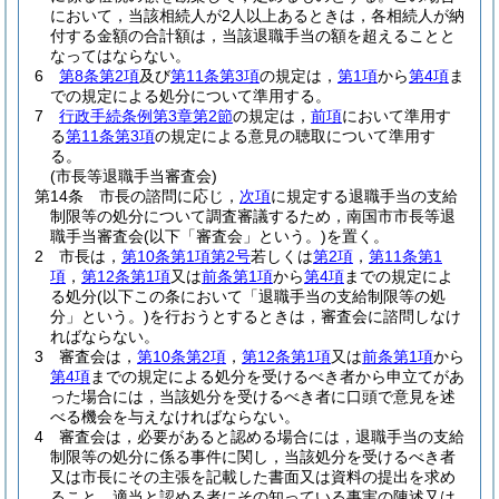
において，当該相続人が2人以上あるときは，各相続人が納
付する金額の合計額は，当該退職手当の額を超えることと
なってはならない。
6
第8条第2項
及び
第11条第3項
の規定は，
第1項
から
第4項
ま
での規定による処分について準用する。
7
行政手続条例第3章第2節
の規定は，
前項
において準用す
る
第11条第3項
の規定による意見の聴取について準用す
る。
(市長等退職手当審査会)
第14条
市長の諮問に応じ，
次項
に規定する退職手当の支給
制限等の処分について調査審議するため，南国市市長等退
職手当審査会
(以下「審査会」という。)
を置く。
2
市長は，
第10条第1項第2号
若しくは
第2項
，
第11条第1
項
，
第12条第1項
又は
前条第1項
から
第4項
までの規定によ
る処分
(以下この条において「退職手当の支給制限等の処
分」という。)
を行おうとするときは，審査会に諮問しなけ
ればならない。
3
審査会は，
第10条第2項
，
第12条第1項
又は
前条第1項
から
第4項
までの規定による処分を受けるべき者から申立てがあ
った場合には，当該処分を受けるべき者に口頭で意見を述
べる機会を与えなければならない。
4
審査会は，必要があると認める場合には，退職手当の支給
制限等の処分に係る事件に関し，当該処分を受けるべき者
又は市長にその主張を記載した書面又は資料の提出を求め
ること，適当と認める者にその知っている事実の陳述又は