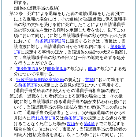
用する。
(遺族の退職手当の返納)
第12条
死亡による退職をした者の遺族
(退職をした者
(死亡
による退職の場合には，その遺族)
が当該退職に係る退職手
当の額の支払を受ける前に死亡したことにより当該退職手
当の額の支払を受ける権利を承継した者を含む。以下この
項において同じ。)
に対し当該退職手当の額が支払われた後
において，
前条第1項第2号
に該当するときは，市長は，当
該遺族に対し，当該退職の日から1年以内に限り，
第8条第
1項
に規定する事情のほか，当該遺族の生計の状況を勘案し
て，当該退職手当の額の全部又は一部の返納を命ずる処分
を行うことができる。
2
第8条第2項
及び
前条第3項
の規定は，
前項
の規定による処
分について準用する。
3
行政手続条例第3章第2節
の規定は，
前項
において準用す
る
前条第3項
の規定による意見の聴取について準用する。
(退職手当受給者の相続人からの退職手当相当額の納付)
第13条
退職をした者
(死亡による退職の場合には，その遺
族)
に対し当該退職に係る退職手当の額が支払われた後にお
いて，当該退職手当の額の支払を受けた者
(以下この条にお
いて「退職手当の受給者」という。)
が当該退職の日から6
月以内に
第11条第1項
又は
前条第1項
の規定による処分を受
けることなく死亡した場合
(
次項
から
第4項
までに規定する
場合を除く。)
において，市長が，当該退職手当の受給者の
相続人
(包括受遺者を含む。以下この条において同じ。)
に