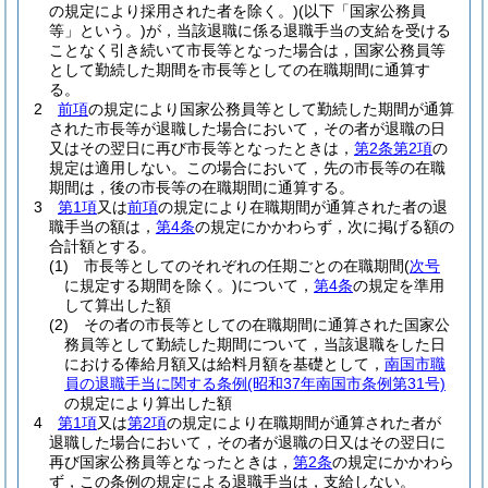
の規定により採用された者を除く。)
(以下「国家公務員
等」という。)
が，当該退職に係る退職手当の支給を受ける
ことなく引き続いて市長等となった場合は，国家公務員等
として勤続した期間を市長等としての在職期間に通算す
る。
2
前項
の規定により国家公務員等として勤続した期間が通算
された市長等が退職した場合において，その者が退職の日
又はその翌日に再び市長等となったときは，
第2条第2項
の
規定は適用しない。
この場合において，先の市長等の在職
期間は，後の市長等の在職期間に通算する。
3
第1項
又は
前項
の規定により在職期間が通算された者の退
職手当の額は，
第4条
の規定にかかわらず，次に掲げる額の
合計額とする。
(1)
市長等としてのそれぞれの任期ごとの在職期間
(
次号
に規定する期間を除く。)
について，
第4条
の規定を準用
して算出した額
(2)
その者の市長等としての在職期間に通算された国家公
務員等として勤続した期間について，当該退職をした日
における俸給月額又は給料月額を基礎として，
南国市職
員の退職手当に関する条例
(昭和37年南国市条例第31号)
の規定により算出した額
4
第1項
又は
第2項
の規定により在職期間が通算された者が
退職した場合において，その者が退職の日又はその翌日に
再び国家公務員等となったときは，
第2条
の規定にかかわら
ず，この条例の規定による退職手当は，支給しない。