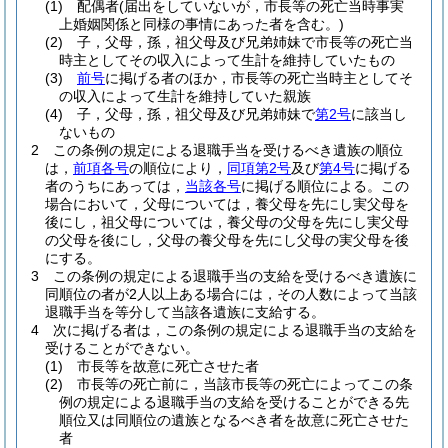
(1)
配偶者
(届出をしていないが，市長等の死亡当時事実
上婚姻関係と同様の事情にあった者を含む。)
(2)
子，父母，孫，祖父母及び兄弟姉妹で市長等の死亡当
時主としてその収入によって生計を維持していたもの
(3)
前号
に掲げる者のほか，市長等の死亡当時主としてそ
の収入によって生計を維持していた親族
(4)
子，父母，孫，祖父母及び兄弟姉妹で
第2号
に該当し
ないもの
2
この条例の規定による退職手当を受けるべき遺族の順位
は，
前項各号
の順位により，
同項第2号
及び
第4号
に掲げる
者のうちにあっては，
当該各号
に掲げる順位による。
この
場合において，父母については，養父母を先にし実父母を
後にし，祖父母については，養父母の父母を先にし実父母
の父母を後にし，父母の養父母を先にし父母の実父母を後
にする。
3
この条例の規定による退職手当の支給を受けるべき遺族に
同順位の者が2人以上ある場合には，その人数によって当該
退職手当を等分して当該各遺族に支給する。
4
次に掲げる者は，この条例の規定による退職手当の支給を
受けることができない。
(1)
市長等を故意に死亡させた者
(2)
市長等の死亡前に，当該市長等の死亡によってこの条
例の規定による退職手当の支給を受けることができる先
順位又は同順位の遺族となるべき者を故意に死亡させた
者