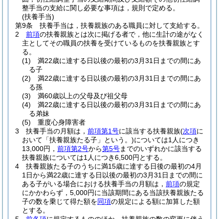
整手当の支給に関し必要な事項は，規則で定める。
(扶養手当)
第9条
扶養手当は，扶養親族のある職員に対して支給する。
2
前項
の扶養親族とは次に掲げる者で，他に生計の途がなく
主としてその職員の扶養を受けているものを扶養親族とす
る。
(1)
満22歳に達する日以後の最初の3月31日までの間にあ
る子
(2)
満22歳に達する日以後の最初の3月31日までの間にあ
る孫
(3)
満60歳以上の父母及び祖父母
(4)
満22歳に達する日以後の最初の3月31日までの間にあ
る弟妹
(5)
重度心身障害者
3
扶養手当の月額は，
前項第1号
に該当する扶養親族
(
次項
に
おいて「扶養親族たる子」という。)
については1人につき
13,000円，
前項第2号
から
第5号
までのいずれかに該当する
扶養親族については1人につき6,500円とする。
4
扶養親族たる子のうちに満15歳に達する日後の最初の4月
1日から満22歳に達する日以後の最初の3月31日までの間に
ある子がいる場合における扶養手当の月額は，
前項
の規定
にかかわらず，5,000円に当該期間にある当該扶養親族たる
子の数を乗じて得た額を
同項
の規定による額に加算した額
とする。