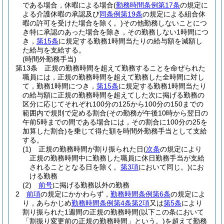
である場合，休暇による場合
(
勤務時間条例第17条
の規定に
よる介護休暇の承認及び
同条例第19条
の規定による組合休
暇の許可を受けた場合を除く。)
その他勤務しないことにつ
き特に承認のあった場合を除き，その勤務しない1時間につ
き，
第15条
に規定する勤務1時間当たりの給与額を減額し
た給与を支給する。
(時間外勤務手当)
第13条
正規の勤務時間を超えて勤務することを命ぜられた
職員には，正規の勤務時間を超えて勤務した全時間に対し
て，勤務1時間につき，
第15条
に規定する勤務1時間当たり
の給与額に正規の勤務時間を超えてした次に掲げる勤務の
区分に応じてそれぞれ100分の125から100分の150までの
範囲内で規則で定める割合
(その勤務が午後10時から翌日の
午前5時までの間である場合には，その割合に100分の25を
加算した割合)
を乗じて得た額を時間外勤務手当として支給
する。
(1)
正規の勤務時間が割り振られた日
(
次条
の規定により
正規の勤務時間中に勤務した職員に休日勤務手当が支給
されることとなる日を除く。
第3項
において同じ。)
にお
ける勤務
(2)
前号
に掲げる勤務以外の勤務
2
前項
の規定にかかわらず，
勤務時間条例第6条
の規定によ
り，あらかじめ
勤務時間条例第4条第2項
又は
第5条
により
割り振られた1週間の正規の勤務時間
(以下この条において
「割振り変更前の正規の勤務時間」という。)
を超えて勤務