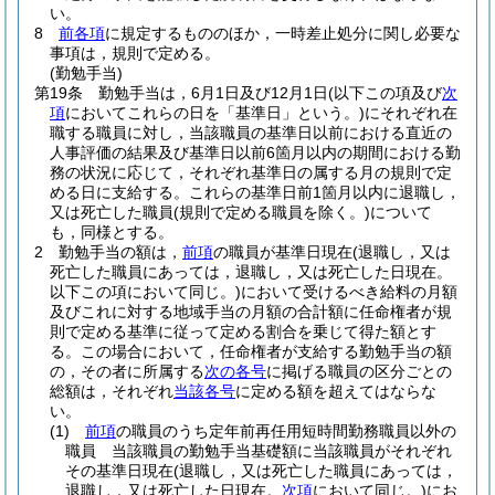
い。
8
前各項
に規定するもののほか，一時差止処分に関し必要な
事項は，規則で定める。
(勤勉手当)
第19条
勤勉手当は，6月1日及び12月1日
(以下この項及び
次
項
においてこれらの日を「基準日」という。)
にそれぞれ在
職する職員に対し，当該職員の基準日以前における直近の
人事評価の結果及び基準日以前6箇月以内の期間における勤
務の状況に応じて，それぞれ基準日の属する月の規則で定
める日に支給する。
これらの基準日前1箇月以内に退職し，
又は死亡した職員
(規則で定める職員を除く。)
について
も，同様とする。
2
勤勉手当の額は，
前項
の職員が基準日現在
(退職し，又は
死亡した職員にあっては，退職し，又は死亡した日現在。
以下この項において同じ。)
において受けるべき給料の月額
及びこれに対する地域手当の月額の合計額に任命権者が規
則で定める基準に従って定める割合を乗じて得た額とす
る。
この場合において，任命権者が支給する勤勉手当の額
の，その者に所属する
次の各号
に掲げる職員の区分ごとの
総額は，それぞれ
当該各号
に定める額を超えてはならな
い。
(1)
前項
の職員のうち定年前再任用短時間勤務職員以外の
職員 当該職員の勤勉手当基礎額に当該職員がそれぞれ
その基準日現在
(退職し，又は死亡した職員にあっては，
退職し，又は死亡した日現在。
次項
において同じ。)
にお