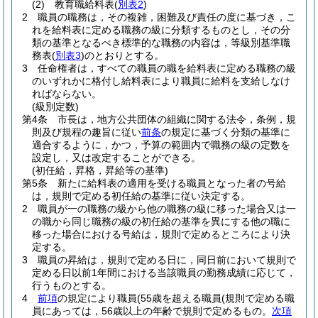
(2)
教育職給料表
(
別表2
)
2
職員の職務は，その複雑，困難及び責任の度に基づき，こ
れを給料表に定める職務の級に分類するものとし，その分
類の基準となるべき標準的な職務の内容は，等級別基準職
務表
(
別表3
)
のとおりとする。
3
任命権者は，すべての職員の職を給料表に定める職務の級
のいずれかに格付し給料表により職員に給料を支給しなけ
ればならない。
(級別定数)
第4条
市長は，地方公共団体の組織に関する法令，条例，規
則及び規程の趣旨に従い
前条
の規定に基づく分類の基準に
適合するように，かつ，予算の範囲内で職務の級の定数を
設定し，又は改定することができる。
(初任給，昇格，昇給等の基準)
第5条
新たに給料表の適用を受ける職員となった者の号給
は，規則で定める初任給の基準に従い決定する。
2
職員が一の職務の級から他の職務の級に移った場合又は一
の職から同じ職務の級の初任給の基準を異にする他の職に
移った場合における号給は，規則で定めるところにより決
定する。
3
職員の昇給は，規則で定める日に，同日前において規則で
定める日以前1年間における当該職員の勤務成績に応じて，
行うものとする。
4
前項
の規定により職員
(55歳を超える職員
(規則で定める職
員にあっては，56歳以上の年齢で規則で定めるもの。
次項