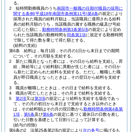
る。
2
短時間勤務職員のうち
南国市一般職の任期付職員の採用に
関する条例
(平成18年南国市条例第11号)
第4条
の規定により
採用された職員の給料月額は，当該職員に適用される給料
表の給料月額のうち，当該職員の属する職務の級及び号給
に応じた額に，
勤務時間条例第3条第5項
の規定により定め
られた当該職員の勤務時間を
同条第1項
に規定する勤務時間
で除して得た数を乗じて得た額とする。
(給料の支給)
第6条
給料は，毎月1回，その月の1日から末日までの期間
について，その月額を支給する。
2
新たに職員となった者には，その日から給料を支給し，昇
給，降給等により給料額に異動が生じた者には，その日か
ら新たに定められた給料を支給する。
ただし，離職した職
員が即日職員となったときは，その翌日から給料を支給す
る。
3
職員が離職したときは，その日まで給料を支給する。
4
職員が死亡したときは，その月まで給料を支給する。
5
第2項
又は
第3項
の規定により給料を支給する場合であっ
て，その月の初日から末日まで支給するとき以外のとき
は，その給料額はその月の現日数から
勤務時間条例第4条第
1項
，
第5条
及び
第6条
の規定に基づく週休日の日数を差し
引いた日数を基礎として日割りによって計算する。
(給与の控除)
第6条の2
法第25条第2項の規定により
次の各号
に掲げるも