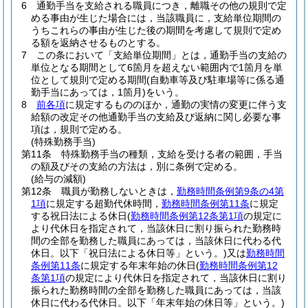
6
通勤手当を支給される職員につき，離職その他の規則で定
める事由が生じた場合には，当該職員に，支給単位期間の
うちこれらの事由が生じた後の期間を考慮して規則で定め
る額を返納させるものとする。
7
この条において「支給単位期間」とは，通勤手当の支給の
単位となる期間として6箇月を超えない範囲内で1箇月を単
位として規則で定める期間
(自動車等及び駐車場等に係る通
勤手当にあっては，1箇月)
をいう。
8
前各項
に規定するもののほか，通勤の実情の変更に伴う支
給額の改定その他通勤手当の支給及び返納に関し必要な事
項は，規則で定める。
(特殊勤務手当)
第11条
特殊勤務手当の種類，支給を受ける者の範囲，手当
の額及びその支給の方法は，別に条例で定める。
(給与の減額)
第12条
職員が勤務しないときは，
勤務時間条例第9条の4第
1項
に規定する超勤代休時間，
勤務時間条例第11条
に規定
する祝日法による休日
(
勤務時間条例第12条第1項
の規定に
より代休日を指定されて，当該休日に割り振られた勤務時
間の全部を勤務した職員にあっては，当該休日に代わる代
休日。以下「祝日法による休日等」という。)
又は
勤務時間
条例第11条
に規定する年末年始の休日
(
勤務時間条例第12
条第1項
の規定により代休日を指定されて，当該休日に割り
振られた勤務時間の全部を勤務した職員にあっては，当該
休日に代わる代休日。以下「年末年始の休日等」という。)