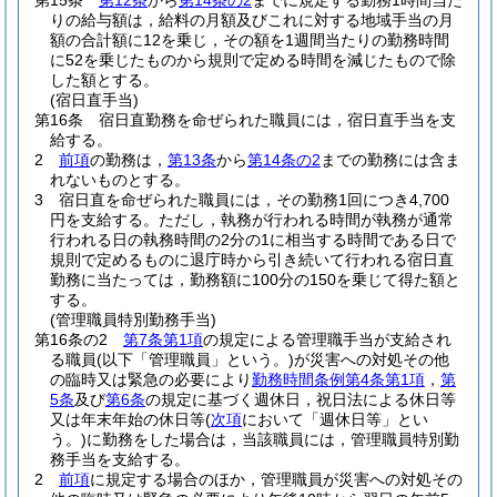
第15条
第12条
から
第14条の2
までに規定する勤務1時間当た
りの給与額は，給料の月額及びこれに対する地域手当の月
額の合計額に12を乗じ，その額を1週間当たりの勤務時間
に52を乗じたものから規則で定める時間を減じたもので除
した額とする。
(宿日直手当)
第16条
宿日直勤務を命ぜられた職員には，宿日直手当を支
給する。
2
前項
の勤務は，
第13条
から
第14条の2
までの勤務には含ま
れないものとする。
3
宿日直を命ぜられた職員には，その勤務1回につき4,700
円を支給する。
ただし，執務が行われる時間が執務が通常
行われる日の執務時間の2分の1に相当する時間である日で
規則で定めるものに退庁時から引き続いて行われる宿日直
勤務に当たっては，勤務額に100分の150を乗じて得た額と
する。
(管理職員特別勤務手当)
第16条の2
第7条第1項
の規定による管理職手当が支給され
る職員
(以下「管理職員」という。)
が災害への対処その他
の臨時又は緊急の必要により
勤務時間条例第4条第1項
，
第
5条
及び
第6条
の規定に基づく週休日，祝日法による休日等
又は年末年始の休日等
(
次項
において「週休日等」とい
う。)
に勤務をした場合は，当該職員には，管理職員特別勤
務手当を支給する。
2
前項
に規定する場合のほか，管理職員が災害への対処その