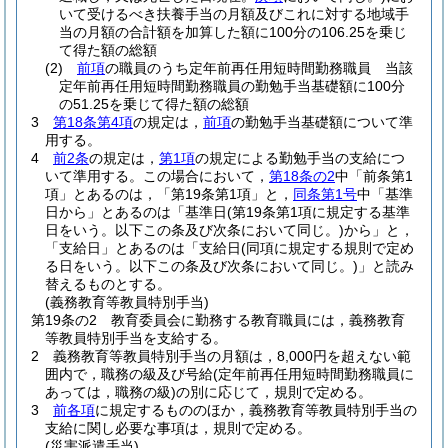
いて受けるべき扶養手当の月額及びこれに対する地域手
当の月額の合計額を加算した額に100分の106.25を乗じ
て得た額の総額
(2)
前項
の職員のうち定年前再任用短時間勤務職員 当該
定年前再任用短時間勤務職員の勤勉手当基礎額に100分
の51.25を乗じて得た額の総額
3
第18条第4項
の規定は，
前項
の勤勉手当基礎額について準
用する。
4
前2条
の規定は，
第1項
の規定による勤勉手当の支給につ
いて準用する。
この場合において，
第18条の2
中「前条第1
項」とあるのは，「第19条第1項」と，
同条第1号
中「基準
日から」とあるのは「基準日
(第19条第1項に規定する基準
日をいう。以下この条及び次条において同じ。)
から」と，
「支給日」とあるのは「支給日
(同項に規定する規則で定め
る日をいう。以下この条及び次条において同じ。)
」と読み
替えるものとする。
(義務教育等教員特別手当)
第19条の2
教育委員会に勤務する教育職員には，義務教育
等教員特別手当を支給する。
2
義務教育等教員特別手当の月額は，8,000円を超えない範
囲内で，職務の級及び号給
(定年前再任用短時間勤務職員に
あっては，職務の級)
の別に応じて，規則で定める。
3
前各項
に規定するもののほか，義務教育等教員特別手当の
支給に関し必要な事項は，規則で定める。
(災害派遣手当)