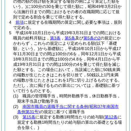
の他の額の合計額を算定する場合の例により算定した額を
いう。)
に100分の30を乗じて得た額に，昭和49年3月2日か
ら法施行日までの間におけるその者の在職期間に応じて規
則で定める割合を乗じて得た額とする。
4
前項
に規定する在職期間の算定に関し必要な事項は，規則
で定める。
5
平成16年10月1日から平成19年3月31日までの間における
職員の給料月額は，
第3条
，
第5条
及び
第5条の2
の規定にか
かわらず，これらの規定により定められる額
(以下「基礎
額」という。)
から基礎額に，平成16年10月1日から平成17
年11月30日までの間は100分の6を，同年12月1日から平成
18年3月31日までの間は100分の4.8を，同年4月1日から平
成19年3月31日までの間は100分の4を乗じて得た額を減じ
た額とする。
この場合において，当該減じた額に50銭未満
の端数が生じたときはこれを切り捨て，50銭以上1円未満
の端数が生じたときはこれを1円に切り上げるものとする。
ただし，次に掲げるものの算出については，基礎額に基づ
いて行うものとする。
(1)
職員の管理職手当，時間外勤務手当，休日勤務手当，
期末手当及び勤勉手当
(2)
南国市職員の退職手当に関する条例
(昭和37年南国市
条例第31号)
の規定に基づく退職手当
(3)
第15条
に規定する勤務1時間当たりの給与額
(
第12条
に
規定する勤務1時間当たりの給与額の算出の基礎となる場
合を除く。)