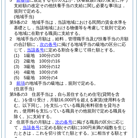
5
前各項
に規定するもののほか，扶養親族の数の変更に伴う
支給額の改定その他扶養手当の支給に関し必要な事項は，
規則で定める。
(地域手当)
第9条の2
地域手当は，当該地域における民間の賃金水準を
基礎とし，当該地域における物価等を考慮して規則で定め
る地域に在勤する職員に支給する。
2
地域手当の月額は，給料，管理職手当及び扶養手当の月額
の合計額に，
次の各号
に掲げる地域手当の級地の区分に応
じて，
当該各号
に定める割合を乗じて得た額とする。
(1)
1級地 100分の20
(2)
2級地 100分の16
(3)
3級地 100分の12
(4)
4級地 100分の8
(5)
5級地 100分の4
3
前項
の地域手当の級地は，規則で定める。
(住居手当)
第9条の3
住居手当は，自ら居住するため住宅
(貸間を含
む。)
を借り受け，月額16,000円を超える家賃
(使用料を含
む。以下同じ。)
を支払っている職員
(有料宿舎を貸与さ
れ，使用料を支払っている職員その他規則で定める職員を
除く。)
に支給する。
2
住居手当の月額は，
次の各号
に掲げる職員の区分に応じ
て，
当該各号
に定める額
(その額に100円未満の端数を生じ
たときは，これを切り捨てた額とする。)
に相当する額とす