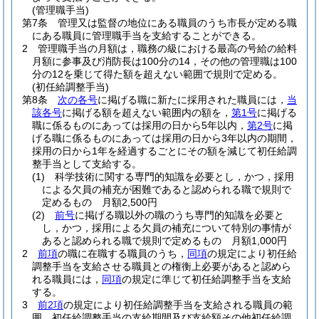
(管理職手当)
第7条
管理又は監督の地位にある職員のうち市長が定める職
にある職員に管理職手当を支給することができる。
2
管理職手当の月額は，職務の級における最高の号給の給料
月額に参事及び消防長は100分の14，その他の管理職は100
分の12を乗じて得た額を超えない範囲で規則で定める。
(初任給調整手当)
第8条
次の各号
に掲げる職に新たに採用された職員には，
当
該各号
に掲げる額を超えない範囲内の額を，
第1号
に掲げる
職に係るものにあっては採用の日から5年以内，
第2号
に掲
げる職に係るものにあっては採用の日から3年以内の期間，
採用の日から1年を経過するごとにその額を減じて初任給調
整手当として支給する。
(1)
科学技術に関する専門的知識を必要とし，かつ，採用
による欠員の補充が困難であると認められる職で規則で
定めるもの 月額2,500円
(2)
前号
に掲げる職以外の職のうち専門的知識を必要と
し，かつ，採用による欠員の補充について特別の事情が
あると認められる職で規則で定めるもの 月額1,000円
2
前項
の職に在職する職員のうち，
同項
の規定により初任給
調整手当を支給させる職員との権衡上必要があると認めら
れる職員には，
同項
の規定に準じて初任給調整手当を支給
する。
3
前2項
の規定により初任給調整手当を支給される職員の範
囲，初任給調整手当の支給期間及び支給額その他初任給調