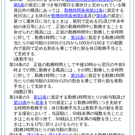
第5条
の規定に基づき毎日曜日を週休日と定められている職
員以外の職員にあっては，
勤務時間条例第11条
に規定する
祝日法による休日が
勤務時間条例第5条
及び
第6条
の規定に
基づく週休日に当たるときは，規則で定める日)
及び年末年
始の休日等において，正規の勤務時間中に勤務することを
命ぜられた職員には，正規の勤務時間中に勤務した全時間
に対して，勤務1時間につき，
第15条
に規定する勤務1時間
当たりの給与額の100分の125から100分の150までの範囲
内で規則で定める割合を乗じて得た額を休日勤務手当とし
て支給する。
(夜勤手当)
第14条の2
正規の勤務時間として午後10時から翌日の午前5
時までの間に勤務する職員には，その間に勤務した全時間
に対して，勤務1時間につき，
第15条
に規定する勤務1時間
当たりの給与額の100分の25の割合を乗じて得た額を夜勤
手当として支給する。
(端数計算)
第14条の3
第12条
に規定する勤務1時間当たりの給与額及び
第13条
から
前条
までの規定により勤務1時間につき支給す
る時間外勤務手当，休日勤務手当又は夜勤手当の額を算定
する場合において，当該額に，50銭未満の端数を生じたと
きはこれを切り捨て，50銭以上1円未満の端数を生じたと
きはこれを1円に切り上げるものとする。
(勤務1時間当たりの給与額の算出)