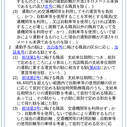
するものとした場合の通勤距離が片道2キロメートル未満
であるもの及び
次号
に掲げる職員を除く。)
(3)
通勤のため交通機関等を利用してその運賃等を負担
し，かつ，自動車等を使用することを常例とする職員
(交
通機関等を利用し，又は自動車等を使用しなければ通勤
することが著しく困難である職員以外の職員であって交
通機関等を利用せず，かつ，自動車等を使用しないで徒
歩により通勤するものとした場合の通勤距離が片道2キロ
メートル未満であるものを除く。)
2
通勤手当の額は，
次の各号
に掲げる職員の区分に応じ，
当
該各号
に定める額とする。
(1)
前項第1号
に掲げる職員 支給単位期間につき，規則
で定めるところにより算出した当該職員の支給単位期間
の通勤に要する運賃等の額に相当する額
(
第4項
において
「運賃等相当額」という。)
(2)
前項第2号
に掲げる職員 支給単位期間につき，
66,400円を超えない範囲内で自動車等の使用距離の区分
に応じて規則で定める額
(短時間勤務職員のうち，支給単
位期間当たりの通勤回数を考慮して規則で定める職員に
あっては，その額から，その額に規則で定める割合を乗
じて得た額を減じた額)
(3)
前項第3号
に掲げる職員 交通機関等を利用せず，か
つ，自動車等を使用しないで徒歩により通勤するものと
した場合の通勤距離，交通機関等の利用距離，自動車等
の使用距離等の事情を考慮して規則で定める区分に応