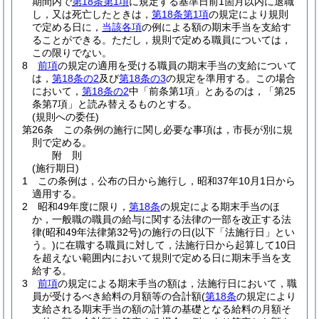
期間内で
第18条第1項
に規定する基準日前1箇月以内に退職
し，又は死亡したときは，
第18条第1項
の規定により規則
で定める日に，
当該各項
の例による額の期末手当を支給す
ることができる。
ただし，規則で定める職員については，
この限りでない。
8
前項
の規定の適用を受ける職員の期末手当の支給について
は，
第18条の2
及び
第18条の3
の規定を準用する。
この場合
において，
第18条の2
中「前条第1項」とあるのは，「第25
条第7項」と読み替えるものとする。
(規則への委任)
第26条
この条例の施行に関し必要な事項は，市長が別に規
則で定める。
附
則
(施行期日)
1
この条例は，公布の日から施行し，昭和37年10月1日から
適用する。
2
昭和49年度に限り，
第18条
の規定による期末手当のほ
か，一般職の職員の給与に関する法律の一部を改正する法
律
(昭和49年法律第32号)
の施行の日
(以下「法施行日」とい
う。)
に在職する職員に対して，法施行日から起算して10日
を超えない範囲内において規則で定める日に期末手当を支
給する。
3
前項
の規定による期末手当の額は，法施行日において，職
員が受けるべき給料の月額等の合計額
(
第18条
の規定により
支給される期末手当の額の計算の基礎となる給料の月額そ