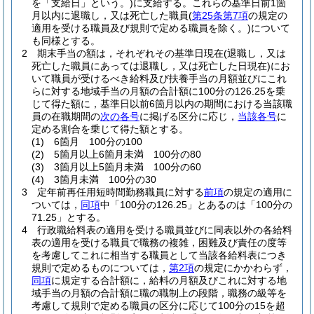
を「支給日」という。)
に支給する。
これらの基準日前1箇
月以内に退職し，又は死亡した職員
(
第25条第7項
の規定の
適用を受ける職員及び規則で定める職員を除く。)
について
も同様とする。
2
期末手当の額は，それぞれその基準日現在
(退職し，又は
死亡した職員にあっては退職し，又は死亡した日現在)
にお
いて職員が受けるべき給料及び扶養手当の月額並びにこれ
らに対する地域手当の月額の合計額に100分の126.25を乗
じて得た額に，基準日以前6箇月以内の期間における当該職
員の在職期間の
次の各号
に掲げる区分に応じ，
当該各号
に
定める割合を乗じて得た額とする。
(1)
6箇月 100分の100
(2)
5箇月以上6箇月未満 100分の80
(3)
3箇月以上5箇月未満 100分の60
(4)
3箇月未満 100分の30
3
定年前再任用短時間勤務職員に対する
前項
の規定の適用に
ついては，
同項
中「100分の126.25」とあるのは「100分の
71.25」とする。
4
行政職給料表の適用を受ける職員並びに同表以外の各給料
表の適用を受ける職員で職務の複雑，困難及び責任の度等
を考慮してこれに相当する職員として当該各給料表につき
規則で定めるものについては，
第2項
の規定にかかわらず，
同項
に規定する合計額に，給料の月額及びこれに対する地
域手当の月額の合計額に職の職制上の段階，職務の級等を
考慮して規則で定める職員の区分に応じて100分の15を超