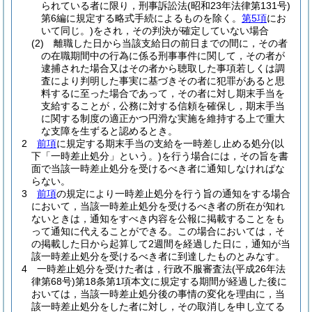
られている者に限り，刑事訴訟法
(昭和23年法律第131号)
第6編に規定する略式手続によるものを除く。
第5項
にお
いて同じ。)
をされ，その判決が確定していない場合
(2)
離職した日から当該支給日の前日までの間に，その者
の在職期間中の行為に係る刑事事件に関して，その者が
逮捕された場合又はその者から聴取した事項若しくは調
査により判明した事実に基づきその者に犯罪があると思
料するに至った場合であって，その者に対し期末手当を
支給することが，公務に対する信頼を確保し，期末手当
に関する制度の適正かつ円滑な実施を維持する上で重大
な支障を生ずると認めるとき。
2
前項
に規定する期末手当の支給を一時差し止める処分
(以
下「一時差止処分」という。)
を行う場合には，その旨を書
面で当該一時差止処分を受けるべき者に通知しなければな
らない。
3
前項
の規定により一時差止処分を行う旨の通知をする場合
において，当該一時差止処分を受けるべき者の所在が知れ
ないときは，通知をすべき内容を公報に掲載することをも
って通知に代えることができる。
この場合においては，そ
の掲載した日から起算して2週間を経過した日に，通知が当
該一時差止処分を受けるべき者に到達したものとみなす。
4
一時差止処分を受けた者は，行政不服審査法
(平成26年法
律第68号)
第18条第1項本文に規定する期間が経過した後に
おいては，当該一時差止処分後の事情の変化を理由に，当
該一時差止処分をした者に対し，その取消しを申し立てる