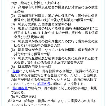
のは，給与から控除して支給する。
(1)
高知県市町村職員互助会の掛金及び貸付金に係る償還
金の額
(2)
高知県市町村職員共済組合に係る貯金，貸付金に係る
償還金，購買事業の支払金及び月賦販売の償還金の額
(3)
職員が契約した団体生命保険料の額
(4)
職員が当該職員の加入する職員団体
(法第52条第1項に
規定するもの)
に対し納付する組合費，貸付金に係る償還
金及び共済費等の額
(5)
職員団体が職員の福利厚生のために行う購買事業の支
払金及び月賦販売の償還金の額
(6)
職員団体が会員になっている金融機関に係る預金及び
貸付金に係る償還金の額
(7)
職員の相互親睦及び福利厚生のために組織された団体
の会費，貸付金に係る償還金及び共済費等の額
(8)
駐車場利用協力金の額
2
前項
により給与の一部を控除する金額は，職員の払込又は
預入れする月額に相当する金額とする。
ただし，当該職員
の給与が控除する金額に満たないときは，給与の額の限度
において，かつ，
前項各号
の順位により控除する。
3
第1項各号
の給与の一部の控除に関し必要な事項は，規則
で定める。
(給与の口座振込)
第6条の3
給与は，職員の申出により，口座振込みの方法に
よって支払うことができる。