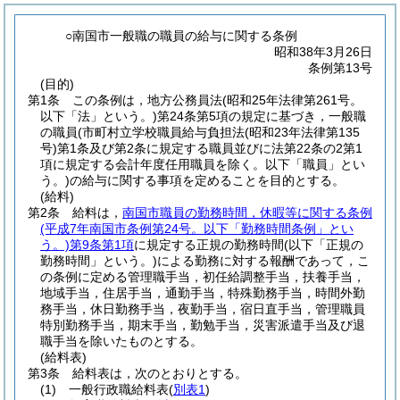
○南国市一般職の職員の給与に関する条例
昭和38年3月26日
条例第13号
(目的)
第1条
この条例は，地方公務員法
(昭和25年法律第261号。
以下「法」という。)
第24条第5項の規定に基づき，一般職
の職員
(市町村立学校職員給与負担法
(昭和23年法律第135
号)
第1条及び第2条に規定する職員並びに法第22条の2第1
項に規定する会計年度任用職員を除く。以下「職員」とい
う。)
の給与に関する事項を定めることを目的とする。
(給料)
第2条
給料は，
南国市職員の勤務時間，休暇等に関する条例
(平成7年南国市条例第24号。以下「勤務時間条例」とい
う。)
第9条第1項
に規定する正規の勤務時間
(以下「正規の
勤務時間」という。)
による勤務に対する報酬であって，こ
の条例に定める管理職手当，初任給調整手当，扶養手当，
地域手当，住居手当，通勤手当，特殊勤務手当，時間外勤
務手当，休日勤務手当，夜勤手当，宿日直手当，管理職員
特別勤務手当，期末手当，勤勉手当，災害派遣手当及び退
職手当を除いたものとする。
(給料表)
第3条
給料表は，次のとおりとする。
(1)
一般行政職給料表
(
別表1
)