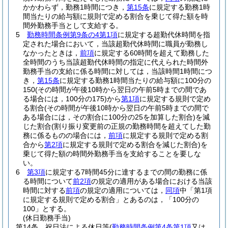
かかわらず，勤務1時間につき，
第15条
に規定する勤務1時
間当たりの給与額に規則で定める割合を乗じて得た額を時
間外勤務手当として支給する。
5
勤務時間条例第9条の4第1項
に規定する超勤代休時間を指
定された場合において，当該超勤代休時間に職員が勤務し
なかったときは，
前項
に規定する60時間を超えて勤務した
全時間のうち当該超勤代休時間の指定に代えられた時間外
勤務手当の支給に係る時間に対しては，当該時間1時間につ
き，
第15条
に規定する勤務1時間当たりの給与額に100分の
150
(その時間が午後10時から翌日の午前5時までの間であ
る場合には，100分の175)
から
第1項
に規定する規則で定め
る割合
(その時間が午後10時から翌日の午前5時までの間で
ある場合には，その割合に100分の25を加算した割合)
を減
じた割合
(割り振り変更前の正規の勤務時間を超えてした勤
務に係るものの場合には，
前項
に規定する規則で定める割
合から
第2項
に規定する規則で定める割合を減じた割合)
を
乗じて得た額の時間外勤務手当を支給することを要しな
い。
6
第3項
に規定する7時間45分に達するまでの間の勤務に係
る時間について
前2項
の規定の適用がある場合における当該
時間に対する
前項
の規定の適用については，
同項
中「第1項
に規定する規則で定める割合」とあるのは，「100分の
100」とする。
(休日勤務手当)
第14条
祝日法による休日等
(
勤務時間条例第4条第1項
又は