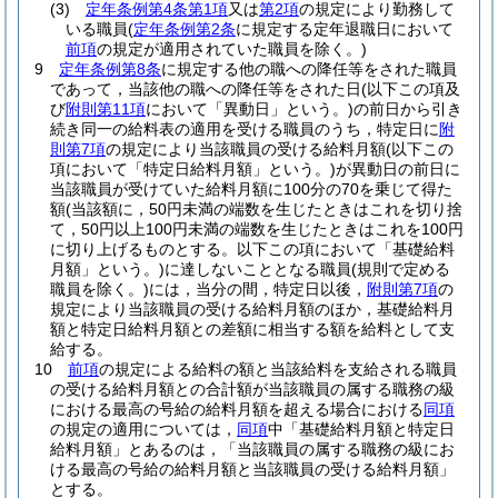
(3)
定年条例第4条第1項
又は
第2項
の規定により勤務して
いる職員
(
定年条例第2条
に規定する定年退職日において
前項
の規定が適用されていた職員を除く。)
9
定年条例第8条
に規定する他の職への降任等をされた職員
であって，当該他の職への降任等をされた日
(以下この項及
び
附則第11項
において「異動日」という。)
の前日から引き
続き同一の給料表の適用を受ける職員のうち，特定日に
附
則第7項
の規定により当該職員の受ける給料月額
(以下この
項において「特定日給料月額」という。)
が異動日の前日に
当該職員が受けていた給料月額に100分の70を乗じて得た
額
(当該額に，50円未満の端数を生じたときはこれを切り捨
て，50円以上100円未満の端数を生じたときはこれを100円
に切り上げるものとする。以下この項において「基礎給料
月額」という。)
に達しないこととなる職員
(規則で定める
職員を除く。)
には，当分の間，特定日以後，
附則第7項
の
規定により当該職員の受ける給料月額のほか，基礎給料月
額と特定日給料月額との差額に相当する額を給料として支
給する。
10
前項
の規定による給料の額と当該給料を支給される職員
の受ける給料月額との合計額が当該職員の属する職務の級
における最高の号給の給料月額を超える場合における
同項
の規定の適用については，
同項
中「基礎給料月額と特定日
給料月額」とあるのは，「当該職員の属する職務の級にお
ける最高の号給の給料月額と当該職員の受ける給料月額」
とする。