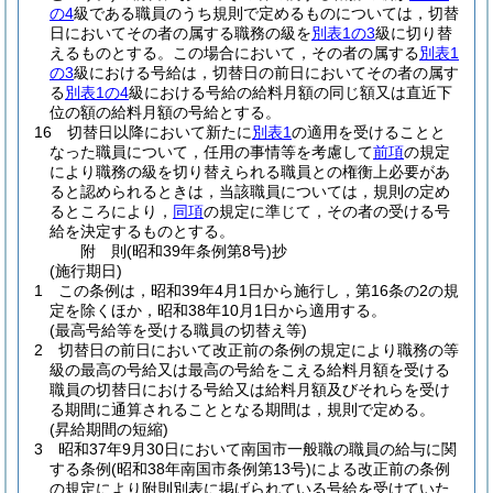
の4
級である職員のうち規則で定めるものについては，切替
日においてその者の属する職務の級を
別表1の3
級に切り替
えるものとする。
この場合において，その者の属する
別表1
の3
級における号給は，切替日の前日においてその者の属す
る
別表1の4
級における号給の給料月額の同じ額又は直近下
位の額の給料月額の号給とする。
16
切替日以降において新たに
別表1
の適用を受けることと
なった職員について，任用の事情等を考慮して
前項
の規定
により職務の級を切り替えられる職員との権衡上必要があ
ると認められるときは，当該職員については，規則の定め
るところにより，
同項
の規定に準じて，その者の受ける号
給を決定するものとする。
附
則
(昭和39年
条例第8号)
抄
(施行期日)
1
この条例は，昭和39年4月1日から施行し，第16条の2の規
定を除くほか，昭和38年10月1日から適用する。
(最高号給等を受ける職員の切替え等)
2
切替日の前日において改正前の条例の規定により職務の等
級の最高の号給又は最高の号給をこえる給料月額を受ける
職員の切替日における号給又は給料月額及びそれらを受け
る期間に通算されることとなる期間は，規則で定める。
(昇給期間の短縮)
3
昭和37年9月30日において南国市一般職の職員の給与に関
する条例
(昭和38年南国市条例第13号)
による改正前の条例
の規定により附則別表に掲げられている号給を受けていた