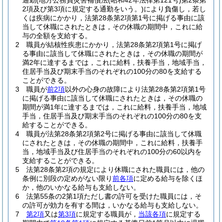
通勤
(地方公務員災害補償法
(昭和42年法律第121号)
第2条第
2項及び第3項に規定する通勤をいう。)
により負傷し，若し
くは疾病にかかり，法第28条第2項第1号に掲げる事由に該
当して休職にされたときは，その休職の期間中，これに給
与の全額を支給する。
2
職員が結核性疾患にかかり，法第28条第2項第1号に掲げ
る事由に該当して休職にされたときは，その休職の期間が
満2年に達するまでは，これに給料，扶養手当，地域手当，
住居手当及び期末手当のそれぞれの100分の80を支給する
ことができる。
3
職員が
前2項
以外の心身の故障により法第28条第2項第1号
に掲げる事由に該当して休職にされたときは，その休職の
期間が満1年に達するまでは，これに給料，扶養手当，地域
手当，住居手当及び期末手当のそれぞれの100分の80を支
給することができる。
4
職員が法第28条第2項第2号に掲げる事由に該当して休職
にされたときは，その休職の期間中，これに給料，扶養手
当，地域手当及び住居手当のそれぞれの100分の60以内を
支給することができる。
5
法第28条第2項の規定により休職にされた職員には，他の
条例に別段の定めがない限り
前各項
に定める給与を除くほ
か，他のいかなる給与も支給しない。
6
法第55条の2第1項ただし書の許可を受けた職員には，そ
の許可が効力を有する間は，いかなる給与も支給しない。
7
第2項
又は
第3項
に規定する職員が，
当該各項
に規定する