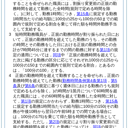
することを命ぜられた職員には，割振り変更前の正規の勤
務時間を超えて勤務した全時間
(規則で定める時間を除
く。)
に対して，勤務1時間につき，
第15条
に規定する勤務
1時間当たりの給与額に100分の25から100分の50までの範
囲内で規則で定める割合を乗じて得た額を時間外勤務手当
として支給する。
3
短時間勤務職員が，正規の勤務時間が割り振られた日にお
いて，正規の勤務時間を超えてした勤務のうち，その勤務
の時間とその勤務をした日における正規の勤務時間との合
計が7時間45分に達するまでの間の勤務に対する
第1項
の規
定の適用については，
同項
中「正規の勤務時間を超えてし
た次に掲げる勤務の区分に応じてそれぞれ100分の125から
100分の150までの範囲内で規則で定める割合」とあるの
は，「100分の100」とする。
4
正規の勤務時間を超えて勤務することを命ぜられ，正規の
勤務時間を超えてした勤務
(
勤務時間条例第4条第1項
，
第5
条
及び
第6条
の規定に基づく週休日における勤務のうち規則
で定めるものを除く。)
の時間が1箇月について60時間を超
えた職員には，その60時間を超えて勤務した全時間に対し
て，
第1項
の規定にかかわらず，勤務1時間につき，
第15条
に規定する勤務1時間当たりの給与額に100分の150
(その勤
務が午後10時から翌日の午前5時までの間である場合に
は，100分の175)
を乗じて得た額を時間外勤務手当として
支給する。
ただし，
第2項
の規定により割り振り変更前の正
規の勤務時間を超えてした勤務については，
同項
の規定に