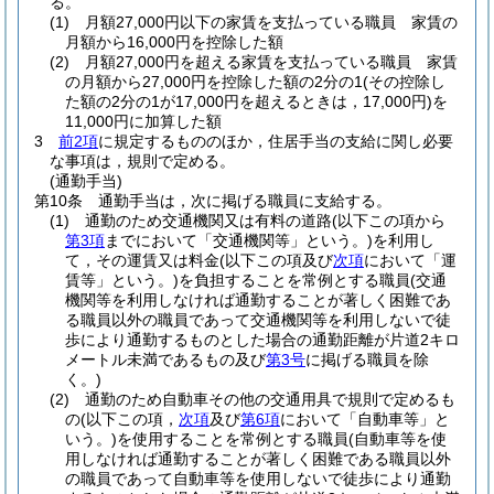
る。
(1)
月額27,000円以下の家賃を支払っている職員 家賃の
月額から16,000円を控除した額
(2)
月額27,000円を超える家賃を支払っている職員 家賃
の月額から27,000円を控除した額の2分の1
(その控除し
た額の2分の1が17,000円を超えるときは，17,000円)
を
11,000円に加算した額
3
前2項
に規定するもののほか，住居手当の支給に関し必要
な事項は，規則で定める。
(通勤手当)
第10条
通勤手当は，次に掲げる職員に支給する。
(1)
通勤のため交通機関又は有料の道路
(以下この項から
第3項
までにおいて「交通機関等」という。)
を利用し
て，その運賃又は料金
(以下この項及び
次項
において「運
賃等」という。)
を負担することを常例とする職員
(交通
機関等を利用しなければ通勤することが著しく困難であ
る職員以外の職員であって交通機関等を利用しないで徒
歩により通勤するものとした場合の通勤距離が片道2キロ
メートル未満であるもの及び
第3号
に掲げる職員を除
く。)
(2)
通勤のため自動車その他の交通用具で規則で定めるも
の
(以下この項，
次項
及び
第6項
において「自動車等」と
いう。)
を使用することを常例とする職員
(自動車等を使
用しなければ通勤することが著しく困難である職員以外
の職員であって自動車等を使用しないで徒歩により通勤