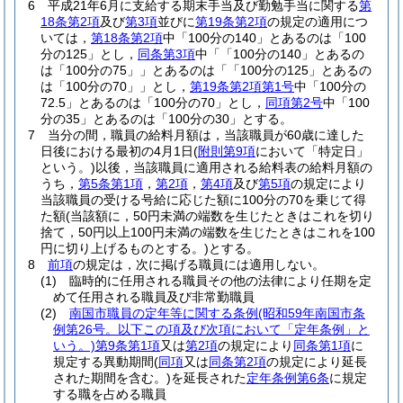
6
平成21年6月に支給する期末手当及び勤勉手当に関する
第
18条第2項
及び
第3項
並びに
第19条第2項
の規定の適用につ
いては，
第18条第2項
中「100分の140」とあるのは「100
分の125」とし，
同条第3項
中「「100分の140」とあるの
は「100分の75」」とあるのは「「100分の125」とあるの
は「100分の70」」とし，
第19条第2項第1号
中「100分の
72.5」とあるのは「100分の70」とし，
同項第2号
中「100
分の35」とあるのは「100分の30」とする。
7
当分の間，職員の給料月額は，当該職員が60歳に達した
日後における最初の4月1日
(
附則第9項
において「特定日」
という。)
以後，当該職員に適用される給料表の給料月額の
うち，
第5条第1項
，
第2項
，
第4項
及び
第5項
の規定により
当該職員の受ける号給に応じた額に100分の70を乗じて得
た額
(当該額に，50円未満の端数を生じたときはこれを切り
捨て，50円以上100円未満の端数を生じたときはこれを100
円に切り上げるものとする。)
とする。
8
前項
の規定は，次に掲げる職員には適用しない。
(1)
臨時的に任用される職員その他の法律により任期を定
めて任用される職員及び非常勤職員
(2)
南国市職員の定年等に関する条例
(昭和59年南国市条
例第26号。以下この項及び次項において「定年条例」と
いう。)
第9条第1項
又は
第2項
の規定により
同条第1項
に
規定する異動期間
(
同項
又は
同条第2項
の規定により延長
された期間を含む。)
を延長された
定年条例第6条
に規定
する職を占める職員