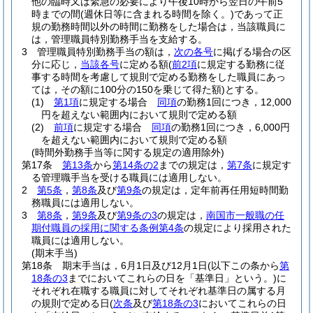
他の臨時又は緊急の必要により午後10時から翌日の午前5
時までの間
(週休日等に含まれる時間を除く。)
であって正
規の勤務時間以外の時間に勤務をした場合は，当該職員に
は，管理職員特別勤務手当を支給する。
3
管理職員特別勤務手当の額は，
次の各号
に掲げる場合の区
分に応じ，
当該各号
に定める額
(
前2項
に規定する勤務に従
事する時間を考慮して規則で定める勤務をした職員にあっ
ては，その額に100分の150を乗じて得た額)
とする。
(1)
第1項
に規定する場合
同項
の勤務1回につき，12,000
円を超えない範囲内において規則で定める額
(2)
前項
に規定する場合
同項
の勤務1回につき，6,000円
を超えない範囲内において規則で定める額
(時間外勤務手当等に関する規定の適用除外)
第17条
第13条
から
第14条の2
までの規定は，
第7条
に規定す
る管理職手当を受ける職員には適用しない。
2
第5条
，
第8条
及び
第9条
の規定は，定年前再任用短時間勤
務職員には適用しない。
3
第8条
，
第9条
及び
第9条の3
の規定は，
南国市一般職の任
期付職員の採用に関する条例第4条
の規定により採用された
職員には適用しない。
(期末手当)
第18条
期末手当は，6月1日及び12月1日
(以下この条から
第
18条の3
までにおいてこれらの日を「基準日」という。)
に
それぞれ在職する職員に対してそれぞれ基準日の属する月
の規則で定める日
(
次条
及び
第18条の3
においてこれらの日