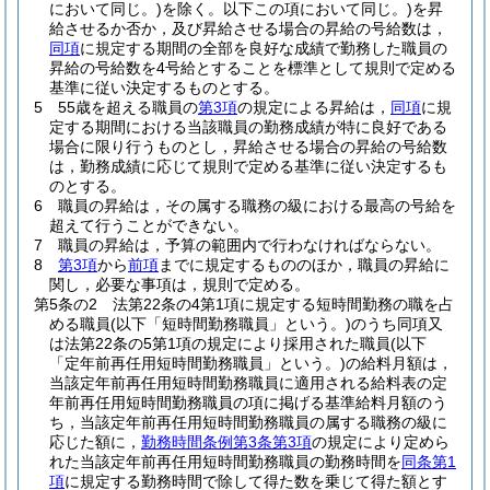
において同じ。)
を除く。以下この項において同じ。)
を昇
給させるか否か，及び昇給させる場合の昇給の号給数は，
同項
に規定する期間の全部を良好な成績で勤務した職員の
昇給の号給数を4号給とすることを標準として規則で定める
基準に従い決定するものとする。
5
55歳を超える職員の
第3項
の規定による昇給は，
同項
に規
定する期間における当該職員の勤務成績が特に良好である
場合に限り行うものとし，昇給させる場合の昇給の号給数
は，勤務成績に応じて規則で定める基準に従い決定するも
のとする。
6
職員の昇給は，その属する職務の級における最高の号給を
超えて行うことができない。
7
職員の昇給は，予算の範囲内で行わなければならない。
8
第3項
から
前項
までに規定するもののほか，職員の昇給に
関し，必要な事項は，規則で定める。
第5条の2
法第22条の4第1項に規定する短時間勤務の職を占
める職員
(以下「短時間勤務職員」という。)
のうち同項又
は法第22条の5第1項の規定により採用された職員
(以下
「定年前再任用短時間勤務職員」という。)
の給料月額は，
当該定年前再任用短時間勤務職員に適用される給料表の定
年前再任用短時間勤務職員の項に掲げる基準給料月額のう
ち，当該定年前再任用短時間勤務職員の属する職務の級に
応じた額に，
勤務時間条例第3条第3項
の規定により定めら
れた当該定年前再任用短時間勤務職員の勤務時間を
同条第1
項
に規定する勤務時間で除して得た数を乗じて得た額とす