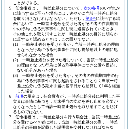
ことができる。
5
任命権者は，一時差止処分について，
次の各号
のいずれか
に該当するに至った場合には，速やかに当該一時差止処分
を取り消さなければならない。
ただし，
第3号
に該当する場
合において，一時差止処分を受けた者がその者の在職期間
中の行為に係る刑事事件に関し現に逮捕されているとき，
その他これを取り消すことが一時差止処分の目的に明らか
に反すると認めるときは，この限りでない。
(1)
一時差止処分を受けた者が，当該一時差止処分の理由
となった行為に係る刑事事件に関し拘禁刑以上の刑に処
せられなかった場合
(2)
一時差止処分を受けた者について，当該一時差止処分
の理由となった行為に係る刑事事件につき公訴を提起し
ない処分があった場合
(3)
一時差止処分を受けた者が，その者の在職期間中の行
為に係る刑事事件に関し起訴をされることなく当該一時
差止処分に係る期末手当の基準日から起算して1年を経過
した場合
6
前項
の規定は，任命権者が，一時差止処分後に判明した事
実又は事情に基づき，期末手当の支給を差し止める必要が
なくなったとして当該一時差止処分を取り消すことを妨げ
るものではない。
7
任命権者は，一時差止処分を行う場合は，当該一時差止処
分を受けるべき者に対し，当該一時差止処分の際，一時差
止処分の事由を記載した説明書を交付しなければならな