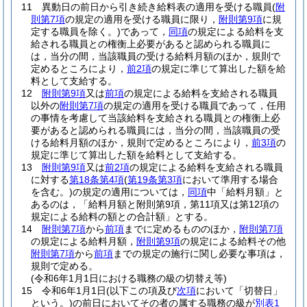
11
異動日の前日から引き続き給料表の適用を受ける職員
(
附
則第7項
の規定の適用を受ける職員に限り，
附則第9項
に規
定する職員を除く。)
であって，
同項
の規定による給料を支
給される職員との権衡上必要があると認められる職員に
は，当分の間，当該職員の受ける給料月額のほか，規則で
定めるところにより，
前2項
の規定に準じて算出した額を給
料として支給する。
12
附則第9項
又は
前項
の規定による給料を支給される職員
以外の
附則第7項
の規定の適用を受ける職員であって，任用
の事情を考慮して当該給料を支給される職員との権衡上必
要があると認められる職員には，当分の間，当該職員の受
ける給料月額のほか，規則で定めるところにより，
前3項
の
規定に準じて算出した額を給料として支給する。
13
附則第9項
又は
前2項
の規定による給料を支給される職員
に対する
第18条第4項
(
第19条第3項
において準用する場合
を含む。)
の規定の適用については，
同項
中「給料月額」と
あるのは，「給料月額と附則第9項，第11項又は第12項の
規定による給料の額との合計額」とする。
14
附則第7項
から
前項
までに定めるもののほか，
附則第7項
の規定による給料月額，
附則第9項
の規定による給料その他
附則第7項
から
前項
までの規定の施行に関し必要な事項は，
規則で定める。
(令和6年1月1日における職務の級の切替え等)
15
令和6年1月1日
(以下この項及び
次項
において「切替日」
という。)
の前日においてその者の属する職務の級が
別表1