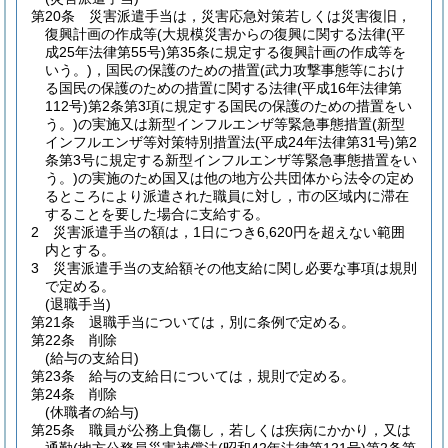
第20条
災害派遣手当は，災害応急対策若しくは災害復旧，
復興計画の作成等
(大規模災害からの復興に関する法律
(平
成25年法律第55号)
第35条に規定する復興計画の作成等を
いう。)
，国民の保護のための措置
(武力攻撃事態等におけ
る国民の保護のための措置に関する法律
(平成16年法律第
112号)
第2条第3項に規定する国民の保護のための措置をい
う。)
の実施又は新型インフルエンザ等緊急事態措置
(新型
インフルエンザ等対策特別措置法
(平成24年法律第31号)
第2
条第3号に規定する新型インフルエンザ等緊急事態措置をい
う。)
の実施のため国又は他の地方公共団体から法令の定め
るところにより派遣された職員に対し，市の区域内に滞在
することを要した場合に支給する。
2
災害派遣手当の額は，1日につき6,620円を超えない範囲
内とする。
3
災害派遣手当の支給額その他支給に関し必要な事項は規則
で定める。
(退職手当)
第21条
退職手当については，別に条例で定める。
第22条
削除
(給与の支給日)
第23条
給与の支給日については，規則で定める。
第24条
削除
(休職者の給与)
第25条
職員が公務上負傷し，若しくは疾病にかかり，又は