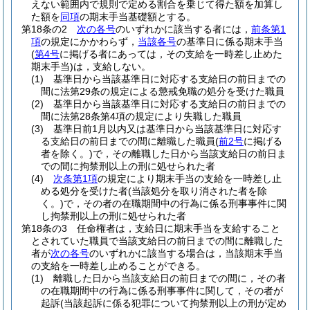
えない範囲内で規則で定める割合を乗じて得た額を加算し
た額を
同項
の期末手当基礎額とする。
第18条の2
次の各号
のいずれかに該当する者には，
前条第1
項
の規定にかかわらず，
当該各号
の基準日に係る期末手当
(
第4号
に掲げる者にあっては，その支給を一時差し止めた
期末手当)
は，支給しない。
(1)
基準日から当該基準日に対応する支給日の前日までの
間に法第29条の規定による懲戒免職の処分を受けた職員
(2)
基準日から当該基準日に対応する支給日の前日までの
間に法第28条第4項の規定により失職した職員
(3)
基準日前1月以内又は基準日から当該基準日に対応す
る支給日の前日までの間に離職した職員
(
前2号
に掲げる
者を除く。)
で，その離職した日から当該支給日の前日ま
での間に拘禁刑以上の刑に処せられた者
(4)
次条第1項
の規定により期末手当の支給を一時差し止
める処分を受けた者
(当該処分を取り消された者を除
く。)
で，その者の在職期間中の行為に係る刑事事件に関
し拘禁刑以上の刑に処せられた者
第18条の3
任命権者は，支給日に期末手当を支給すること
とされていた職員で当該支給日の前日までの間に離職した
者が
次の各号
のいずれかに該当する場合は，当該期末手当
の支給を一時差し止めることができる。
(1)
離職した日から当該支給日の前日までの間に，その者
の在職期間中の行為に係る刑事事件に関して，その者が
起訴
(当該起訴に係る犯罪について拘禁刑以上の刑が定め