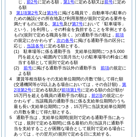
じ，
前2号
に定める額，
第1号
に定める額又は
前号
に定め
る額
3
第1項第2号
又は
第3号
に掲げる職員で，自動車等の駐車の
ための施設
(その所在地及び利用形態が規則で定める要件を
満たすものに限る。
第1号
及び
第7号
において「駐車場等」
という。)
を利用し，その料金を負担することを常例とする
もの
(規則で定める職員を除く。)
の通勤手当の額は，
前項
の規定にかかわらず，
次の各号
に掲げる通勤手当の区分に
応じ，
当該各号
に定める額とする。
(1)
駐車場等に係る通勤手当 支給単位期間につき5,000
円を超えない範囲内で1箇月当たりの駐車場等の料金に相
当する額として規則で定める額
(2)
前号
に掲げる通勤手当以外の通勤手当
前項
の規定に
よる額
4
運賃等相当額をその支給単位期間の月数で除して得た額
(交通機関等が2以上ある場合においては，その合計額)
，
第
2項第2号
に定める額及び
前項第1号
に定める額の合計額が
15万円を超える職員の通勤手当の額は，
前2項
の規定にか
かわらず，当該職員の通勤手当に係る支給単位期間のうち
最も長い支給単位期間につき，15万円に当該支給単位期間
の月数を乗じて得た額とする。
5
通勤手当は，支給単位期間
(規則で定める通勤手当にあっ
ては，規則で定める期間)
に係る最初の月
(当該月に通勤手
当を支給することが困難な場合として規則で定める場合に
あっては，その翌月)
の規則で定める日に支給する。