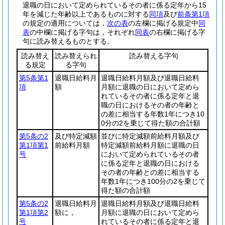
退職の日において定められているその者に係る定年から15
年を減じた年齢以上であるものに対する
同項
及び
前条第1項
の規定の適用については，
次の表
の左欄に掲げる規定中
同
表
の中欄に掲げる字句は，それぞれ
同表
の右欄に掲げる字
句に読み替えるものとする。
読み替え
読み替えられ
読み替える字句
る規定
る字句
第5条第1
退職日給料月
退職日給料月額及び退職日給料
項
額
月額に退職の日において定めら
れているその者に係る定年と退
職の日におけるその者の年齢と
の差に相当する年数1年につき10
0分の2を乗じて得た額の合計額
第5条の2
及び特定減額
並びに特定減額前給料月額及び
第1項第1
前給料月額
特定減額前給料月額に退職の日
号
において定められているその者
に係る定年と退職の日における
その者の年齢との差に相当する
年数1年につき100分の2を乗じて
得た額の合計額
第5条の2
退職日給料月
退職日給料月額及び退職日給料
第1項第2
額に，
月額に退職の日において定めら
号
れているその者に係る定年と退