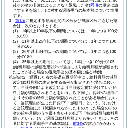
により退職し，死亡により退職し，又は定年に達した日以
後その者の非違によることなく退職した者
(
同項
の規定に該
当する者を除く。)
に対する退職手当の基本額について準用
する。
3
第1項
に規定する勤続期間の区分及び当該区分に応じた割
合は，次のとおりとする。
(1)
1年以上10年以下の期間については，1年につき100分
の150
(2)
11年以上25年以下の期間については，1年につき100
分の165
(3)
26年以上34年以下の期間については，1年につき100
分の180
(4)
35年以上の期間については，1年につき100分の105
(給料月額の減額改定以外の理由により給料月額が減額され
たことがある場合の退職手当の基本額に係る特例)
第5条の2
退職した者の基礎在職期間中に，給料月額の減額
改定
(給料月額の改定をする条例が制定された場合におい
て，当該条例による改定により当該改定前に受けていた給
料月額が減額されることをいう。以下同じ。)
以外の理由に
よりその者の給料月額が減額されたことがある場合におい
て，当該理由が生じた日
(以下「減額日」という。)
におけ
る当該理由により減額されなかったものとした場合のその
者の給料月額のうち最も多いもの
(以下「特定減額前給料月
額」という。)
が，退職日給料月額よりも多いときは，その
者に対する退職手当の基本額は，
前3条
の規定にかかわら