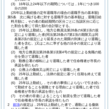
(3)
16年以上24年以下の期間については，1年につき100
分の200
(25年以上勤続後の定年退職等の場合の退職手当の基本額)
第5条
次に掲げる者に対する退職手当の基本額は，退職日給
料月額に，その者の勤続期間の区分ごとに当該区分に応じ
た割合を乗じて得た額の合計額とする。
(1)
25年以上勤続し，地方公務員法第28条の6第1項の規
定により退職した者
(同法第28条の7第1項の期限又は同
条第2項の規定により延長された期限の到来により退職し
た者を含む。)
又はこれに準ずる他の法令の規定により退
職した者
(2)
地方公務員法第28条第1項第4号の規定による免職の処
分を受けて退職した者
(3)
勤務公署の移転により退職した者で任命権者が市長の
承認を得たもの
(4)
公務上の傷病又は死亡により退職した者
(5)
25年以上勤続し，法律の規定に基づく任期を終えて退
職した者
(6)
25年以上勤続し，その者の事情によらないで引き続い
て勤続することを困難とする理由により退職した者で任
命権者が市長の承認を得たもの
(7)
その者の非違によることなく勧奨を受けて退職した者
で任命権者が市長の承認を得たもの
2
前項
の規定は，25年以上勤続した者で，通勤による傷病