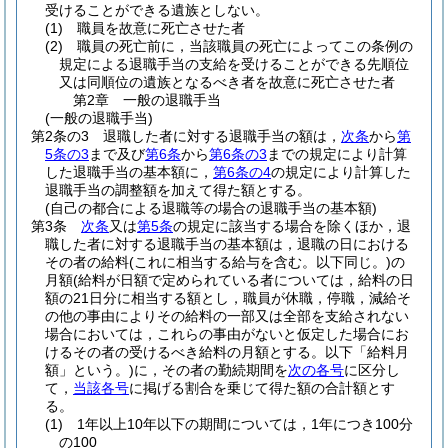
受けることができる遺族としない。
(1)
職員を故意に死亡させた者
(2)
職員の死亡前に，当該職員の死亡によってこの条例の
規定による退職手当の支給を受けることができる先順位
又は同順位の遺族となるべき者を故意に死亡させた者
第2章
一般の退職手当
(一般の退職手当)
第2条の3
退職した者に対する退職手当の額は，
次条
から
第
5条の3
まで及び
第6条
から
第6条の3
までの規定により計算
した退職手当の基本額に，
第6条の4
の規定により計算した
退職手当の調整額を加えて得た額とする。
(自己の都合による退職等の場合の退職手当の基本額)
第3条
次条
又は
第5条
の規定に該当する場合を除くほか，退
職した者に対する退職手当の基本額は，退職の日における
その者の給料
(これに相当する給与を含む。以下同じ。)
の
月額
(給料が日額で定められている者については，給料の日
額の21日分に相当する額とし，職員が休職，停職，減給そ
の他の事由によりその給料の一部又は全部を支給されない
場合においては，これらの事由がないと仮定した場合にお
けるその者の受けるべき給料の月額とする。以下「給料月
額」という。)
に，その者の勤続期間を
次の各号
に区分し
て，
当該各号
に掲げる割合を乗じて得た額の合計額とす
る。
(1)
1年以上10年以下の期間については，1年につき100分
の100