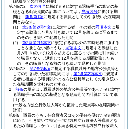
(勤続期間の計算の特例)
第7条の2
次の各号
に掲げる者に対する退職手当の算定の基
礎となる勤続期間の計算については，
当該各号
に掲げる期
間は，
前条第1項
に規定する職員としての引き続いた在職期
間とみなす。
(1)
第2条第2項本文
に規定する者 その者の
同項本文
に規
定する勤務した月が引き続いて12月を超えるに至るまで
のその引き続いて勤務した期間
(2)
第2条第2項本文
に規定する者以外の常時勤務に服する
ことを要しない者のうち，
同項本文
に規定する勤務した
月が引き続いて12月を超えるに至るまでの間に引き続い
て職員となり，通算して12月を超える期間勤務したも
の その職員となる前の引き続いて勤務した期間
第7条の3
第7条第5項
に規定する職員以外の地方公務員等と
しての引き続いた在職期間には，
第2条第2項本文
に規定す
る者に相当する職員以外の地方公務員等としての引き続い
た在職期間を含むものとする。
2
前条
の規定は，職員以外の地方公務員等であった者に対す
る退職手当の算定の基礎となる勤続期間の計算について準
用する。
(一般地方独立行政法人等から復帰した職員等の在職期間の
計算)
第8条
職員のうち，任命権者又はその委任を受けた者の要請
に応じ，引き続いて特定一般地方独立行政法人等職員とな
るため退職し，かつ，引き続き特定一般地方独立行政法人