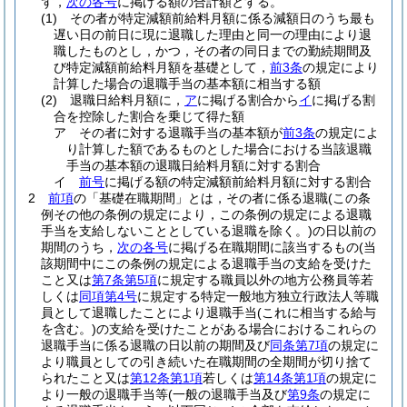
ず，
次の各号
に掲げる額の合計額とする。
(1)
その者が特定減額前給料月額に係る減額日のうち最も
遅い日の前日に現に退職した理由と同一の理由により退
職したものとし，かつ，その者の同日までの勤続期間及
び特定減額前給料月額を基礎として，
前3条
の規定により
計算した場合の退職手当の基本額に相当する額
(2)
退職日給料月額に，
ア
に掲げる割合から
イ
に掲げる割
合を控除した割合を乗じて得た額
ア
その者に対する退職手当の基本額が
前3条
の規定によ
り計算した額であるものとした場合における当該退職
手当の基本額の退職日給料月額に対する割合
イ
前号
に掲げる額の特定減額前給料月額に対する割合
2
前項
の「基礎在職期間」とは，その者に係る退職
(この条
例その他の条例の規定により，この条例の規定による退職
手当を支給しないこととしている退職を除く。)
の日以前の
期間のうち，
次の各号
に掲げる在職期間に該当するもの
(当
該期間中にこの条例の規定による退職手当の支給を受けた
こと又は
第7条第5項
に規定する職員以外の地方公務員等若
しくは
同項第4号
に規定する特定一般地方独立行政法人等職
員として退職したことにより退職手当
(これに相当する給与
を含む。)
の支給を受けたことがある場合におけるこれらの
退職手当に係る退職の日以前の期間及び
同条第7項
の規定に
より職員としての引き続いた在職期間の全期間が切り捨て
られたこと又は
第12条第1項
若しくは
第14条第1項
の規定に
より一般の退職手当等
(一般の退職手当及び
第9条
の規定に