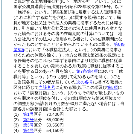
に規定する土地開発公社
(以下「地方公社」という。)
又は
国家公務員退職手当法施行令
(昭和28年政令第215号。以下
「施行令」という。)
第6条第1項に規定する法人
(退職手当
(これに相当する給与を含む。)
に関する規程において，職
員が地方公社又はその法人の業務に従事するために休職さ
れ，引き続いて地方公社又はその法人に使用される者とな
った場合におけるその者の在職期間の計算については，地
方公社又はその法人に使用される者としての在職期間はな
かったものとすることと定められているものに限る。
第8条
第5項
において「休職指定法人」という。)
の業務に従事さ
せるための休職を除く。)
，地方公務員法第29条の規定によ
る停職その他これらに準ずる事由により現実に職務に従事
することを要しない期間のある月
(現実に職務に従事するこ
とを要する日のあった月を除く。
第7条第4項
において「休
職月等」という。)
のうち規則で定めるものを除く。)
ごと
に当該各月にその者が属していた
次の各号
に掲げる職員の
区分に応じて
当該各号
に定める額
(以下この項及び
第5項
に
おいて「調整月額」という。)
のうちその額が最も多いもの
から順次その順位を付し，その第1順位から第60順位まで
の調整月額
(当該各月の月数が60月に満たない場合には，当
該各月の調整月額)
を合計した額とする。
(1)
第1号
区分 70,400円
(2)
第2号
区分 65,000円
(3)
第3号
区分 59,550円
(4)
第4号
区分 54,150円