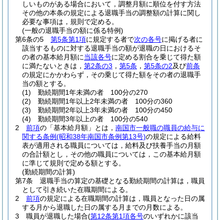
しいものがある場合において，調整月額に順位を付す方法
その他の本条の規定による退職手当の調整額の計算に関し
必要な事項は，規則で定める。
(一般の退職手当の額に係る特例)
第6条の5
第5条第1項
に規定する者で
次の各号
に掲げる者に
該当するものに対する退職手当の額が退職の日におけるそ
の者の基本給月額に
当該各号
に定める割合を乗じて得た額
に満たないときは，
第2条の3
，
第5条
，
第5条の2
及び
前条
の規定にかかわらず，その乗じて得た額をその者の退職手
当の額とする。
(1)
勤続期間1年未満の者 100分の270
(2)
勤続期間1年以上2年未満の者 100分の360
(3)
勤続期間2年以上3年未満の者 100分の450
(4)
勤続期間3年以上の者 100分の540
2
前項
の「基本給月額」とは，
南国市一般職の職員の給与に
関する条例
(昭和38年南国市条例第13号)
の規定による給料
表が適用される職員については，給料及び扶養手当の月額
の合計額とし，その他の職員については，この基本給月額
に準じて規則で定める額とする。
(勤続期間の計算)
第7条
退職手当の算定の基礎となる勤続期間の計算は，職員
として引き続いた在職期間による。
2
前項
の規定による在職期間の計算は，職員となった日の属
する月から退職した日の属する月までの月数による。
3
職員が退職した場合
(
第12条第1項各号
のいずれかに該当