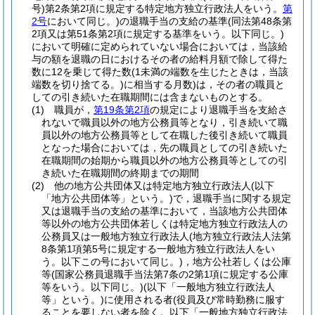
号)
第2条第2項に規定する特定地方独立行政法人をいう。
第
2号
において同じ。)
の退職手当の支給の基準
(同法第48条第
2項又は第51条第2項に規定する基準をいう。以下同じ。)
において明確に定められていない場合においては，当該給
与の額を退職の日におけるその者の給料月額で除して得た
数に12を乗じて得た数
(1未満の端数を生じたときは，当該
端数を切り捨てる。)
に相当する月数)
は，その者の職員と
しての引き続いた在職期間には含まないものとする。
(1)
職員が，
第19条第2項
の規定により退職手当を支給さ
れないで職員以外の地方公務員等となり，引き続いて職
員以外の地方公務員等として在職した後引き続いて職員
となった場合においては，先の職員としての引き続いた
在職期間の始期から職員以外の地方公務員等としての引
き続いた在職期間の終期までの期間
(2)
他の地方公共団体又は特定地方独立行政法人
(以下
「地方公共団体等」という。)
で，退職手当に関する規定
又は退職手当の支給の基準において，当該地方公共団体
等以外の地方公共団体若しくは特定地方独立行政法人の
公務員又は一般地方独立行政法人
(地方独立行政法人法第
8条第1項第5号に規定する一般地方独立行政法人をい
う。以下この号において同じ。)
，地方公社若しくは公庫
等
(国家公務員退職手当法第7条の2第1項に規定する公庫
等をいう。以下同じ。)
(以下「一般地方独立行政法人
等」という。)
に使用される者
(役員及び常時勤務に服す
ることを要しない者を除く。以下「一般地方独立行政法