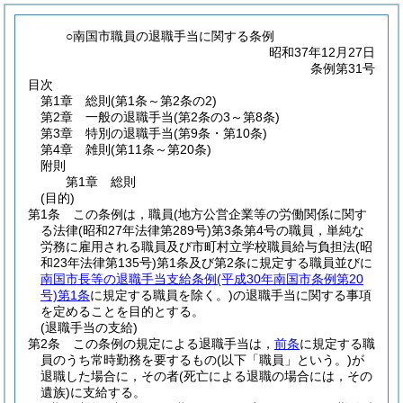
○南国市職員の退職手当に関する条例
昭和37年12月27日
条例第31号
目次
第1章
総則
(第1条～第2条の2)
第2章
一般の退職手当
(第2条の3～第8条)
第3章
特別の退職手当
(第9条・第10条)
第4章
雑則
(第11条～第20条)
附則
第1章
総則
(目的)
第1条
この条例は，職員
(地方公営企業等の労働関係に関す
る法律
(昭和27年法律第289号)
第3条第4号の職員，単純な
労務に雇用される職員及び市町村立学校職員給与負担法
(昭
和23年法律第135号)
第1条及び第2条に規定する職員並びに
南国市長等の退職手当支給条例
(平成30年南国市条例第20
号)
第1条
に規定する職員を除く。)
の退職手当に関する事項
を定めることを目的とする。
(退職手当の支給)
第2条
この条例の規定による退職手当は，
前条
に規定する職
員のうち常時勤務を要するもの
(以下「職員」という。)
が
退職した場合に，その者
(死亡による退職の場合には，その
遺族)
に支給する。