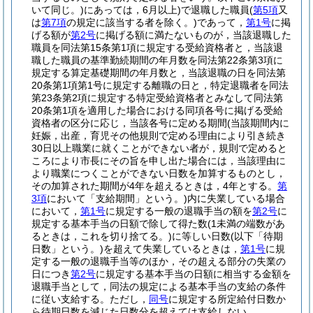
いて同じ。)
にあっては，6月以上)
で退職した職員
(
第5項
又
は
第7項
の規定に該当する者を除く。)
であって，
第1号
に掲
げる額が
第2号
に掲げる額に満たないものが，当該退職した
職員を同法第15条第1項に規定する受給資格者と，当該退
職した職員の基準勤続期間の年月数を同法第22条第3項に
規定する算定基礎期間の年月数と，当該退職の日を同法第
20条第1項第1号に規定する離職の日と，特定退職者を同法
第23条第2項に規定する特定受給資格者とみなして同法第
20条第1項を適用した場合における同項各号に掲げる受給
資格者の区分に応じ，当該各号に定める期間
(当該期間内に
妊娠，出産，育児その他規則で定める理由により引き続き
30日以上職業に就くことができない者が，規則で定めると
ころにより市長にその旨を申し出た場合には，当該理由に
より職業につくことができない日数を加算するものとし，
その加算された期間が4年を超えるときは，4年とする。
第
3項
において「支給期間」という。)
内に失業している場合
において，
第1号
に規定する一般の退職手当の額を
第2号
に
規定する基本手当の日額で除して得た数
(1未満の端数があ
るときは，これを切り捨てる。)
に等しい日数
(以下「待期
日数」という。)
を超えて失業しているときは，
第1号
に規
定する一般の退職手当等のほか，その超える部分の失業の
日につき
第2号
に規定する基本手当の日額に相当する金額を
退職手当として，同法の規定による基本手当の支給の条件
に従い支給する。
ただし，
同号
に規定する所定給付日数か
ら待期日数を減じた日数分を超えては支給しない。