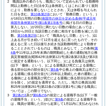
2
職員以外の者のうち，職員について定められている勤務時
間以上勤務した日
(法令又は条例若しくはこれに基づく規則
により，勤務を要しないこととされ，又は休暇を与えられ
た日を含む。
第10条第2項
において「勤務日数」という。)
が18日
(1月間の日数
(
南国市の休日を定める条例
(平成元年
南国市条例第32号)
第1条第1項各号
に掲げる日の日数は，
算入しない。)
が20日に満たない日数の場合にあっては，
18日から20日と当該日数との差に相当する日数を減じた日
数。
第10条第2項
において「職員みなし日数」という。)
以
上ある月が引き続いて12月を超えるに至ったもので，その
超えるに至った日以後引き続き当該勤務時間により勤務す
ることとされているものは，職員とみなして，この条例
(
第
4条
中11年以上25年未満の期間勤続した者の通勤
(地方公務
員災害補償法
(昭和42年法律第121号)
第2条第2項及び第3項
に規定する通勤をいう。以下同じ。)
による負傷又は病気
(以下「傷病」という。)
による退職及び死亡による退職に
係る部分以外の部分並びに
第5条
中公務上の傷病又は死亡に
よる退職に係る部分並びに25年以上勤続した者の通勤によ
る傷病による退職及び死亡による退職に係る部分以外の部
分を除く。)
の規定を適用する。
ただし，地方公務員法
(昭
和25年法律第261号)
第22条の2第1項第1号に掲げる職員に
ついては，この限りでない。
3
第2条の3
及び
第6条の5
の規定による退職手当
(以下「一般
の退職手当」という。)
並びに
第9条
の規定による退職手当
は，職員が退職した日から起算して1月以内に支払わなけれ