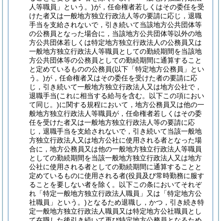
人等職員」という。)
が，任命権者若しくはその委任を受
けた者又は一般地方独立行政法人等の要請に応じ，退職
手当を支給されないで，引き続いて当該地方公共団体等
の公務員となった場合に，当該地方公共団体等以外の地
方公共団体若しくは特定地方独立行政法人の公務員又は
一般地方独立行政法人等職員としての勤続期間を当該地
方公共団体等の公務員としての勤続期間に通算すること
と定めているものの公務員
(以下「特定地方公務員」とい
う。)
が，任命権者又はその委任を受けた者の要請に応
じ，引き続いて一般地方独立行政法人又は地方公社で，
退職手当
(これに相当する給与を含む。以下この項におい
て同じ。)
に関する規程において，地方公務員又は他の一
般地方独立行政法人等職員が，任命権者若しくはその委
任を受けた者又は一般地方独立行政法人等の要請に応
じ，退職手当を支給されないで，引き続いて当該一般地
方独立行政法人又は地方公社に使用される者となった場
合に，地方公務員又は他の一般地方独立行政法人等職員
としての勤続期間を当該一般地方独立行政法人又は地方
公社に使用される者としての勤続期間に通算することと
定めているものに使用される者
(役員及び常時勤務に服す
ることを要しない者を除く。以下この条においてそれぞ
れ「特定一般地方独立行政法人職員」又は「特定地方公
社職員」という。)
となるため退職し，かつ，引き続き特
定一般地方独立行政法人職員又は特定地方公社職員とし
て在職した後引き続いて再び特定地方公務員となるため