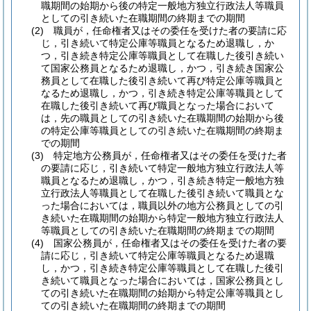
職期間の始期から後の特定一般地方独立行政法人等職員
としての引き続いた在職期間の終期までの期間
(2)
職員が，任命権者又はその委任を受けた者の要請に応
じ，引き続いて特定公庫等職員となるため退職し，か
つ，引き続き特定公庫等職員として在職した後引き続い
て国家公務員となるため退職し，かつ，引き続き国家公
務員として在職した後引き続いて再び特定公庫等職員と
なるため退職し，かつ，引き続き特定公庫等職員として
在職した後引き続いて再び職員となった場合において
は，先の職員としての引き続いた在職期間の始期から後
の特定公庫等職員としての引き続いた在職期間の終期ま
での期間
(3)
特定地方公務員が，任命権者又はその委任を受けた者
の要請に応じ，引き続いて特定一般地方独立行政法人等
職員となるため退職し，かつ，引き続き特定一般地方独
立行政法人等職員として在職した後引き続いて職員とな
った場合においては，職員以外の地方公務員としての引
き続いた在職期間の始期から特定一般地方独立行政法人
等職員としての引き続いた在職期間の終期までの期間
(4)
国家公務員が，任命権者又はその委任を受けた者の要
請に応じ，引き続いて特定公庫等職員となるため退職
し，かつ，引き続き特定公庫等職員として在職した後引
き続いて職員となった場合においては，国家公務員とし
ての引き続いた在職期間の始期から特定公庫等職員とし
ての引き続いた在職期間の終期までの期間