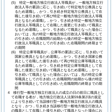
(5)
特定一般地方独立行政法人等職員が，一般地方独立行
政法人等の要請に応じ，引き続いて特定地方公務員とな
るため退職し，かつ，引き続き特定地方公務員として在
職した後引き続いて再び特定一般地方独立行政法人等職
員となるため退職し，かつ，引き続き特定一般地方独立
行政法人等職員として在職した後更に引き続いて職員と
なるため退職し，かつ，引き続いて職員となった場合に
おいては，先の特定一般地方独立行政法人等職員として
の引き続いた在職期間の始期から後の特定一般地方独立
行政法人等職員としての引き続いた在職期間の終期まで
の期間
(6)
特定公庫等職員が，公庫等の要請に応じ，引き続いて
国家公務員となるため退職し，かつ，引き続き国家公務
員として在職した後引き続いて再び特定公庫等職員とな
るため退職し，かつ，引き続き特定公庫等職員として在
職した後更に引き続いて職員となるため退職し，かつ，
引き続いて職員となった場合においては，先の特定公庫
等職員としての引き続いた在職期間の始期から後の特定
公庫等職員としての引き続いた在職期間の終期までの期
間
4
移行型一般地方独立行政法人の成立の日の前日に職員とし
て在職する者が，地方独立行政法人法第59条第2項の規定
により引き続いて当該移行型一般地方独立行政法人の職員
となり，かつ，引き続き当該移行型一般地方独立行政法人
の職員として在職した後引き続いて職員となった場合にお