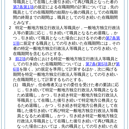
等職員として在職した後引き続いて再び職員となった者の
第7条第1項
の規定による在職期間の計算については，先の
職員としての在職期間の始期から後の職員としての在職期
間の終期までの期間は，職員としての引き続いた在職期間
とみなす。
2
特定一般地方独立行政法人等職員が，一般地方独立行政法
人等の要請に応じ，引き続いて職員となるため退職し，か
つ，引き続いて職員となった場合におけるその者の
第7条第
1項
に規定する職員としての引き続いた在職期間には，その
者の特定一般地方独立行政法人等職員としての引き続いた
在職期間を含むものとする。
3
前2項
の場合における特定一般地方独立行政法人等職員と
しての引き続いた在職期間については，
第7条
(
第5項
及び
第
6項
を除く。)
の規定を準用して計算するほか，次に掲げる
期間を特定一般地方独立行政法人等職員としての引き続い
た在職期間として計算するものとする。
(1)
職員が，任命権者又はその委任を受けた者の要請に応
じ，引き続いて特定一般地方独立行政法人等職員となる
ため退職し，かつ，引き続き特定一般地方独立行政法人
等職員として在職した後引き続いて特定地方公務員とな
るため退職し，かつ，引き続き特定地方公務員として在
職した後引き続いて再び特定一般地方独立行政法人等職
員となるため退職し，かつ，引き続き特定一般地方独立
行政法人等職員として在職した後引き続いて再び職員と
なった場合においては，先の職員としての引き続いた在