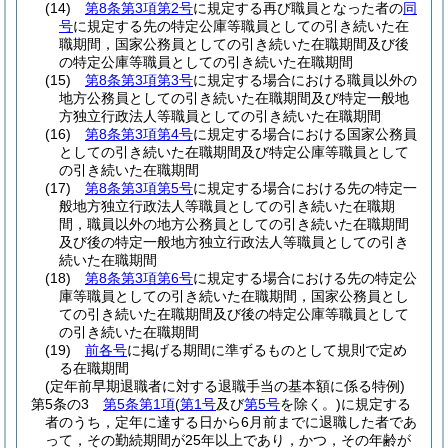
(14)
第8条第3項第2号
に規定する再び職員となった者の
同
号
に規定する先の特定公庫等職員としての引き続いた在
職期間，国家公務員としての引き続いた在職期間及び後
の特定公庫等職員としての引き続いた在職期間
(15)
第8条第3項第3号
に規定する場合における職員以外の
地方公務員としての引き続いた在職期間及び特定一般地
方独立行政法人等職員としての引き続いた在職期間
(16)
第8条第3項第4号
に規定する場合における国家公務員
としての引き続いた在職期間及び特定公庫等職員として
の引き続いた在職期間
(17)
第8条第3項第5号
に規定する場合における先の特定一
般地方独立行政法人等職員としての引き続いた在職期
間，職員以外の地方公務員としての引き続いた在職期間
及び後の特定一般地方独立行政法人等職員としての引き
続いた在職期間
(18)
第8条第3項第6号
に規定する場合における先の特定公
庫等職員としての引き続いた在職期間，国家公務員とし
ての引き続いた在職期間及び後の特定公庫等職員として
の引き続いた在職期間
(19)
前各号
に掲げる期間に準ずるものとして規則で定め
る在職期間
(定年前早期退職者に対する退職手当の基本額に係る特例)
第5条の3
第5条第1項
(
第1号
及び
第5号
を除く。)
に規定する
者のうち，定年に達する日から6月前までに退職した者であ
って，その勤続期間が25年以上であり，かつ，その年齢が