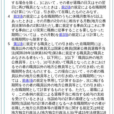
する場合を除く。)
において，その者が退職の日又はその翌
日に再び職員となったときは，
前2項
の規定による在職期間
の計算については，引き続いて在職したものとみなす。
4
前3項
の規定による在職期間のうちに休職月数等が1以上
あったときは，その月数の2分の1に相当する月数
(地方公務
員法第55条の2第1項ただし書に規定する事由又はこれに準
ずる事由により現実に職務に従事することを要しなかった
期間については，その月数)
を
前3項
の規定により計算した
在職期間から除算する。
5
第1項
に規定する職員としての引き続いた在職期間には，
職員以外の地方公務員又は国家公務員
(国家公務員退職手当
法
(昭和28年法律第182号)
第2条に規定する職員及び職員と
みなされる者をいう。以下同じ。)
(以下「職員以外の地方
公務員等」という。)
が引き続いて職員となったときにおけ
るその者の職員以外の地方公務員等としての引き続いた在
職期間を含むものとする。
この場合において，その者の職
員以外の地方公務員等としての引き続いた在職期間につい
ては，
前各項
の規定を準用して計算するほか，次に掲げる
期間をその者の職員以外の地方公務員等としての引き続い
た在職期間として計算するものとする。
ただし，退職によ
り，この条例の規定による退職手当に相当する給与の支給
を受けているときは，当該給与の計算の基礎となった在職
期間
(当該給与の計算の基礎となるべき在職期間がその者が
在職した地方公共団体等の退職手当に関する規定又は特定
地方独立行政法人
(地方独立行政法人法
(平成15年法律第118