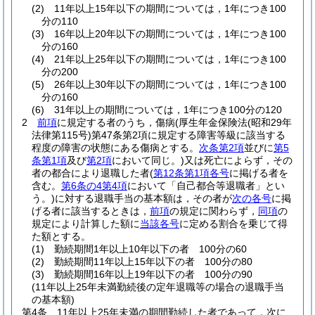
(2)
11年以上15年以下の期間については，1年につき100
分の110
(3)
16年以上20年以下の期間については，1年につき100
分の160
(4)
21年以上25年以下の期間については，1年につき100
分の200
(5)
26年以上30年以下の期間については，1年につき100
分の160
(6)
31年以上の期間については，1年につき100分の120
2
前項
に規定する者のうち，傷病
(厚生年金保険法
(昭和29年
法律第115号)
第47条第2項に規定する障害等級に該当する
程度の障害の状態にある傷病とする。
次条第2項
並びに
第5
条第1項
及び
第2項
において同じ。)
又は死亡によらず，その
者の都合により退職した者
(
第12条第1項各号
に掲げる者を
含む。
第6条の4第4項
において「自己都合等退職者」とい
う。)
に対する退職手当の基本額は，その者が
次の各号
に掲
げる者に該当するときは，
前項
の規定に関わらず，
同項
の
規定により計算した額に
当該各号
に定める割合を乗じて得
た額とする。
(1)
勤続期間1年以上10年以下の者 100分の60
(2)
勤続期間11年以上15年以下の者 100分の80
(3)
勤続期間16年以上19年以下の者 100分の90
(11年以上25年未満勤続後の定年退職等の場合の退職手当
の基本額)
第4条
11年以上25年未満の期間勤続した者であって，次に