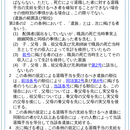
ばならない。
ただし，死亡により退職した者に対する退職
手当の支給を受けるべき者を確知することができない場合
その他特別の事情がある場合は，この限りでない。
(遺族の範囲及び順位)
第2条の2
この条例において，「遺族」とは，次に掲げる者
をいう。
(1)
配偶者
(届出をしていないが，職員の死亡当時事実上
婚姻関係と同様の事情にあった者を含む。)
(2)
子，父母，孫，祖父母及び兄弟姉妹で職員の死亡当時
主としてその収入によって生計を維持していたもの
(3)
前号
に掲げる者のほか，職員の死亡当時主としてその
収入によって生計を維持していた親族
(4)
子，父母，孫，祖父母及び兄弟姉妹で
第2号
に該当し
ないもの
2
この条例の規定による退職手当を受けるべき遺族の順位
は，
前項各号
の順位により，
同項第2号
及び
第4号
に掲げる
者のうちにあっては，
当該各号
に掲げる順位による。
この
場合において，父母については，養父母を先にし実父母を
後にし，祖父母については，養父母の父母を先にし実父母
の父母を後にし，父母の養父母を先にし父母の実父母を後
にする。
3
この条例の規定による退職手当の支給を受けるべき遺族に
同順位の者が2人以上ある場合には，その人数によって当該
退職手当を等分して当該各遺族に支給する。
4
次に掲げる者は，この条例の規定による退職手当の支給を