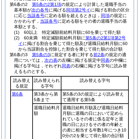
第6条の2
第5条の2第1項
の規定により計算した退職手当の
基本額が
次の各号
に掲げる
同項第2号イ
に掲げる割合の区分
に応じ
当該各号
に定める額を超えるときは，
同項
の規定に
かかわらず，
当該各号
に定める額をその者の退職手当の基
本額とする。
(1)
60以上 特定減額前給料月額に60を乗じて得た額
(2)
60未満 特定減額前給料月額に
第5条の2第1項第2号
イ
に掲げる割合を乗じて得た額及び退職日給料月額に60
から当該割合を控除した割合を乗じて得た額の合計額
第6条の3
第5条の3
に規定する者に対する
前2条
の規定の適
用については，
次の表
の左欄に掲げる規定中
同表
の中欄に
掲げる字句は，それぞれ
同表
の右欄に掲げる字句に読み替
えるものとする。
読み替え
読み替えられ
読み替える字句
る規定
る字句
第6条
第3条から第
第5条の3の規定により読み替え
5条まで
て適用する第5条
退職日給料月
退職日給料月額及び退職日給料
額
月額に退職の日において定めら
れているその者に係る定年と退
職の日におけるその者の年齢と
の差に相当する年数1年につき10
0分の2を乗じて得た額の合計額