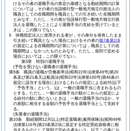
けるその者の退職手当の算定の基礎となる勤続期間の計算
については，その者の当該移行型一般地方独立行政法人の
職員としての在職期間を職員としての引き続いた在職期間
とみなす。
ただし，その者が当該移行型一般地方独立行政
法人を退職したことにより退職手当の支給を受けていると
きは，この限りでない。
5
休職指定法人に使用される者が，その身分を保有したまま
引き続いて職員となった場合におけるその者の
第7条第1項
の規定による在職期間の計算については，職員としての在
職期間は，なかったものとみなす。
ただし，規則で定める
場合においては，この限りでない。
第3章
特別の退職手当
(予告を受けない退職者の退職手当)
第9条
職員の退職が労働基準法
(昭和22年法律第49号)
第20
条及び第21条又は船員法
(昭和22年法律第100号)
第46条の
規定に該当する場合におけるこれらの規定による給付
(以下
「予告手当」という。)
は，一般の退職手当に含まれるもの
とする。
ただし，一般の退職手当の額がこれらの規定によ
る給付の額に満たないときは，一般の退職手当のほか，そ
の差額に相当する金額の予告手当を退職手当として支給す
る。
(失業者の退職手当)
第10条
勤続期間12月以上
(特定退職者
(雇用保険法
(昭和49年
法律第116号)
第23条第2項に規定する特定受給資格者に相
当するものとして規則で定める者をいう。以下この条にお