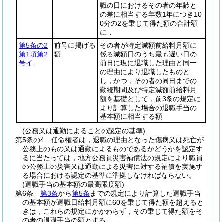
職の日におけるその者の年齢と
の差に相当する年数1年につき10
0分の2を乗じて得た額の合計額
に，
第5条の2
前号に掲げる
その者が特定減額前給料月額に
第1項第2
額
係る減額日のうち最も遅い日の
号イ
前日に現に退職した理由と同一
の理由により退職したものと
し，かつ，その者の同日までの
勤続期間及び特定減額前給料月
額を基礎として，前3条の規定に
より計算した場合の退職手当の
基本額に相当する額
(公務又は通勤によることの認定の基準)
第5条の4
任命権者は，退職の理由となった傷病又は死亡が
公務上のもの又は通勤によるものであるかどうかを認定す
るに当たっては，地方公務員災害補償法の規定により職員
の公務上の災害又は通勤による災害に対する補償を実施す
る場合における認定の基準に準拠しなければならない。
(退職手当の基本額の最高限度額)
第6条
第3条
から
第5条
までの規定により計算した退職手当
の基本額が退職日給料月額に60を乗じて得た額を超えると
きは，これらの規定にかかわらず，その乗じて得た額をそ
の者の退職手当の額とする。