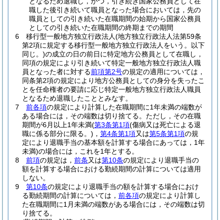
となるため退職し，かつ，引き続き国家公務員として在
職した後引き続いて職員となった場合においては，先の
職員としての引き続いた在職期間の始期から国家公務員
としての引き続いた在職期間の終期までの期間
6
移行型一般地方独立行政法人
(地方独立行政法人法第59条
第2項に規定する移行型一般地方独立行政法人をいう。以下
同じ。)
の成立の日の前日に特定地方公務員として在職し，
同項の規定により引き続いて特定一般地方独立行政法人職
員となった者に対する
前項第2号
の規定の適用については，
同条第2項の規定により地方公務員としての身分を失ったこ
とを任命権者の要請に応じ特定一般地方独立行政法人職員
となるため退職したこととみなす。
7
前各項
の規定により計算した在職期間に1年未満の端数が
ある場合には，その端数は切り捨てる。
ただし，その在職
期間が6月以上1年未満
(
第3条第1項
(傷病又は死亡による退
職に係る部分に限る。)
，
第4条第1項
又は
第5条第1項
の規
定により退職手当の基本額を計算する場合にあっては，1年
未満)
の場合には，これを1年とする。
8
前項
の規定は，
前条
又は
第10条
の規定により退職手当の
額を計算する場合における勤続期間の計算については適用
しない。
9
第10条
の規定により退職手当の額を計算する場合におけ
る勤続期間の計算については，
前各項
の規定により計算し
た在職期間に1月未満の端数がある場合には，その端数は切
り捨てる。