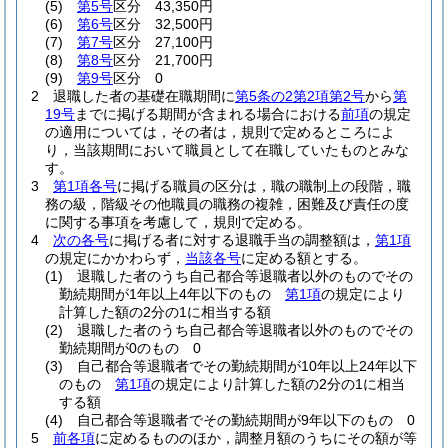
(5)
第5号
区分 43,350円
(6)
第6号
区分 32,500円
(7)
第7号
区分 27,100円
(8)
第8号
区分 21,700円
(9)
第9号
区分 0
2
退職した者の基礎在職期間に
第5条の2第2項第2号
から
第
19号
までに掲げる期間が含まれる場合における
前項
の規定
の適用については，その者は，規則で定めるところによ
り，当該期間において職員として在職していたものとみな
す。
3
第1項各号
に掲げる職員の区分は，職の職制上の段階，職
務の級，階級その他職員の職務の複雑，困難及び責任の度
に関する事項を考慮して，規則で定める。
4
次の各号
に掲げる者に対する退職手当の調整額は，
第1項
の規定にかかわらず，
当該各号
に定める額とする。
(1)
退職した者のうち自己都合等退職者以外のものでその
勤続期間が1年以上4年以下のもの
第1項
の規定により
計算した額の2分の1に相当する額
(2)
退職した者のうち自己都合等退職者以外のものでその
勤続期間が0のもの 0
(3)
自己都合等退職者でその勤続期間が10年以上24年以下
のもの
第1項
の規定により計算した額の2分の1に相当
する額
(4)
自己都合等退職者でその勤続期間が9年以下のもの 0
5
前各項
に定めるもののほか，調整月額のうちにその額が等