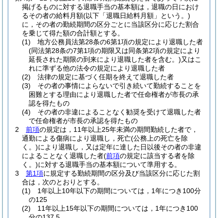
掲げるものに対する退職手当の基本額は，退職の日におけ
るその者の給料月額
(以下「退職日給料月額」という。)
に，その者の勤続期間の区分ごとに当該区分に応じた割合
を乗じて得た額の合計額とする。
(1)
地方公務員法第28条の6第1項の規定により退職した者
(同法第28条の7第1項の期限又は同条第2項の規定により
延長された期限の到来により退職した者を含む。)
又はこ
れに準ずる他の法令の規定により退職した者
(2)
法律の規定に基づく任期を終えて退職した者
(3)
その者の事情によらないで引き続いて勤続することを
困難とする理由により退職した者で任命権者が市長の承
認を得たもの
(4)
その者の非違によることなく勧奨を受けて退職した者
で任命権者が市長の承認を得たもの
2
前項
の規定は，11年以上25年未満の期間勤続した者で，
通勤による傷病により退職し，死亡
(公務上の死亡を除
く。)
により退職し，又は定年に達した日以後その者の非違
によることなく退職した者
(
前項
の規定に該当する者を除
く。)
に対する退職手当の基本額について準用する。
3
第1項
に規定する勤続期間の区分及び当該区分に応じた割
合は，次のとおりとする。
(1)
1年以上10年以下の期間については，1年につき100分
の125
(2)
11年以上15年以下の期間については，1年につき100
分の137.5