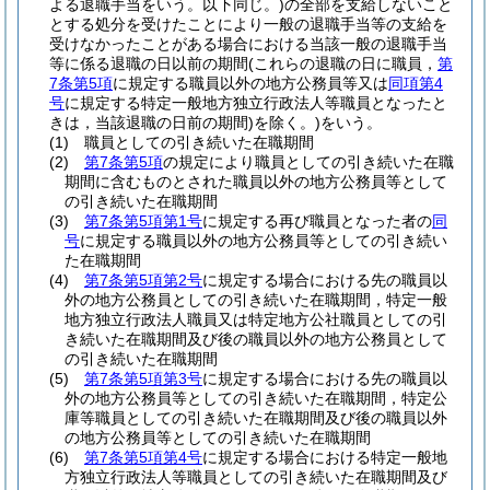
よる退職手当をいう。以下同じ。)
の全部を支給しないこと
とする処分を受けたことにより一般の退職手当等の支給を
受けなかったことがある場合における当該一般の退職手当
等に係る退職の日以前の期間
(これらの退職の日に職員，
第
7条第5項
に規定する職員以外の地方公務員等又は
同項第4
号
に規定する特定一般地方独立行政法人等職員となったと
きは，当該退職の日前の期間)
を除く。)
をいう。
(1)
職員としての引き続いた在職期間
(2)
第7条第5項
の規定により職員としての引き続いた在職
期間に含むものとされた職員以外の地方公務員等として
の引き続いた在職期間
(3)
第7条第5項第1号
に規定する再び職員となった者の
同
号
に規定する職員以外の地方公務員等としての引き続い
た在職期間
(4)
第7条第5項第2号
に規定する場合における先の職員以
外の地方公務員としての引き続いた在職期間，特定一般
地方独立行政法人職員又は特定地方公社職員としての引
き続いた在職期間及び後の職員以外の地方公務員として
の引き続いた在職期間
(5)
第7条第5項第3号
に規定する場合における先の職員以
外の地方公務員等としての引き続いた在職期間，特定公
庫等職員としての引き続いた在職期間及び後の職員以外
の地方公務員等としての引き続いた在職期間
(6)
第7条第5項第4号
に規定する場合における特定一般地
方独立行政法人等職員としての引き続いた在職期間及び