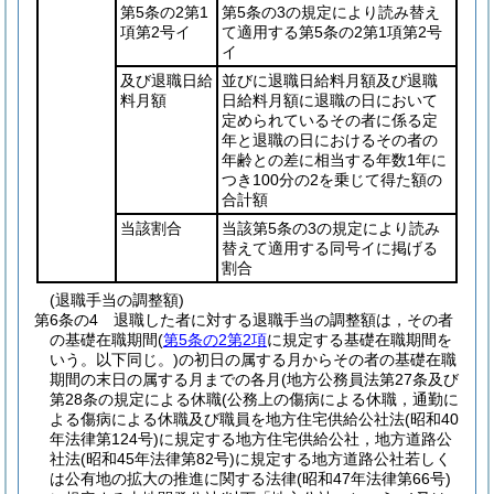
第5条の2第1
第5条の3の規定により読み替え
項第2号イ
て適用する第5条の2第1項第2号
イ
及び退職日給
並びに退職日給料月額及び退職
料月額
日給料月額に退職の日において
定められているその者に係る定
年と退職の日におけるその者の
年齢との差に相当する年数1年に
つき100分の2を乗じて得た額の
合計額
当該割合
当該第5条の3の規定により読み
替えて適用する同号イに掲げる
割合
(退職手当の調整額)
第6条の4
退職した者に対する退職手当の調整額は，その者
の基礎在職期間
(
第5条の2第2項
に規定する基礎在職期間を
いう。以下同じ。)
の初日の属する月からその者の基礎在職
期間の末日の属する月までの各月
(地方公務員法第27条及び
第28条の規定による休職
(公務上の傷病による休職，通勤に
よる傷病による休職及び職員を地方住宅供給公社法
(昭和40
年法律第124号)
に規定する地方住宅供給公社，地方道路公
社法
(昭和45年法律第82号)
に規定する地方道路公社若しく
は公有地の拡大の推進に関する法律
(昭和47年法律第66号)