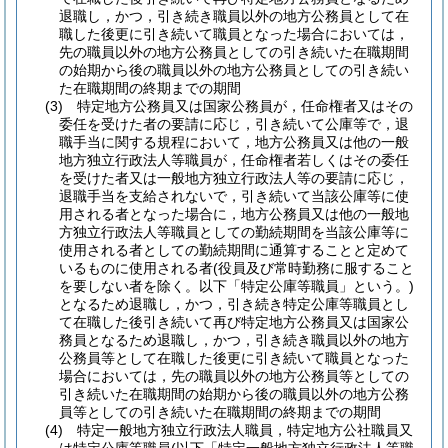
退職し，かつ，引き続き職員以外の地方公務員として在
職した後更に引き続いて職員となった場合においては，
先の職員以外の地方公務員としての引き続いた在職期間
の始期から後の職員以外の地方公務員としての引き続い
た在職期間の終期までの期間
(3)
特定地方公務員又は国家公務員が，任命権者又はその
委任を受けた者の要請に応じ，引き続いて公庫等で，退
職手当に関する規程において，地方公務員又は他の一般
地方独立行政法人等職員が，任命権者若しくはその委任
を受けた者又は一般地方独立行政法人等の要請に応じ，
退職手当を支給されないで，引き続いて当該公庫等に使
用される者となった場合に，地方公務員又は他の一般地
方独立行政法人等職員としての勤続期間を当該公庫等に
使用される者としての勤続期間に通算することと定めて
いるものに使用される者
(役員及び常時勤務に服すること
を要しない者を除く。以下「特定公庫等職員」という。)
となるため退職し，かつ，引き続き特定公庫等職員とし
て在職した後引き続いて再び特定地方公務員又は国家公
務員となるため退職し，かつ，引き続き職員以外の地方
公務員等として在職した後更に引き続いて職員となった
場合においては，先の職員以外の地方公務員等としての
引き続いた在職期間の始期から後の職員以外の地方公務
員等としての引き続いた在職期間の終期までの期間
(4)
特定一般地方独立行政法人職員，特定地方公社職員又