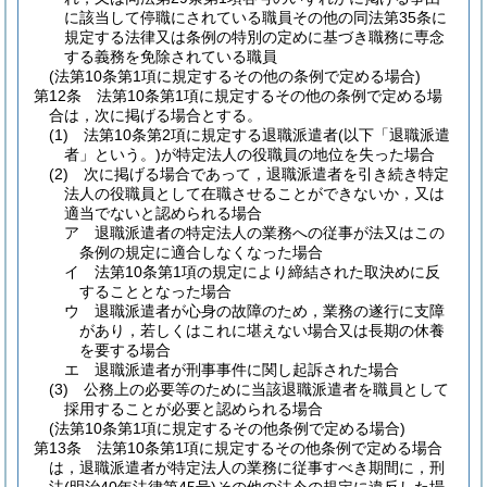
に該当して停職にされている職員その他の同法第35条に
規定する法律又は条例の特別の定めに基づき職務に専念
する義務を免除されている職員
(法第10条第1項に規定するその他の条例で定める場合)
第12条
法第10条第1項に規定するその他の条例で定める場
合は，次に掲げる場合とする。
(1)
法第10条第2項に規定する退職派遣者
(以下「退職派遣
者」という。)
が特定法人の役職員の地位を失った場合
(2)
次に掲げる場合であって，退職派遣者を引き続き特定
法人の役職員として在職させることができないか，又は
適当でないと認められる場合
ア
退職派遣者の特定法人の業務への従事が法又はこの
条例の規定に適合しなくなった場合
イ
法第10条第1項の規定により締結された取決めに反
することとなった場合
ウ
退職派遣者が心身の故障のため，業務の遂行に支障
があり，若しくはこれに堪えない場合又は長期の休養
を要する場合
エ
退職派遣者が刑事事件に関し起訴された場合
(3)
公務上の必要等のために当該退職派遣者を職員として
採用することが必要と認められる場合
(法第10条第1項に規定するその他条例で定める場合)
第13条
法第10条第1項に規定するその他条例で定める場合
は，退職派遣者が特定法人の業務に従事すべき期間に，刑