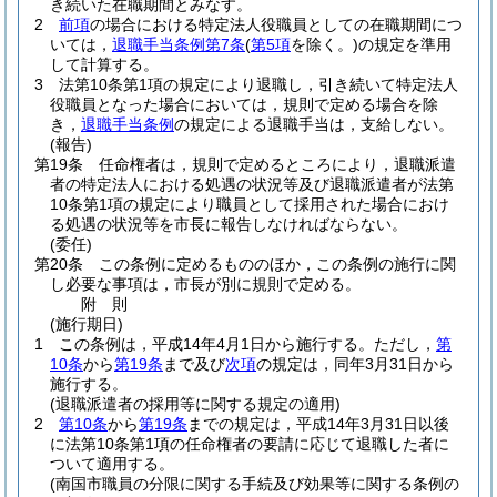
き続いた在職期間とみなす。
2
前項
の場合における特定法人役職員としての在職期間につ
いては，
退職手当条例第7条
(
第5項
を除く。)
の規定を準用
して計算する。
3
法第10条第1項の規定により退職し，引き続いて特定法人
役職員となった場合においては，規則で定める場合を除
き，
退職手当条例
の規定による退職手当は，支給しない。
(報告)
第19条
任命権者は，規則で定めるところにより，退職派遣
者の特定法人における処遇の状況等及び退職派遣者が法第
10条第1項の規定により職員として採用された場合におけ
る処遇の状況等を市長に報告しなければならない。
(委任)
第20条
この条例に定めるもののほか，この条例の施行に関
し必要な事項は，市長が別に規則で定める。
附
則
(施行期日)
1
この条例は，平成14年4月1日から施行する。
ただし，
第
10条
から
第19条
まで及び
次項
の規定は，同年3月31日から
施行する。
(退職派遣者の採用等に関する規定の適用)
2
第10条
から
第19条
までの規定は，平成14年3月31日以後
に法第10条第1項の任命権者の要請に応じて退職した者に
ついて適用する。
(南国市職員の分限に関する手続及び効果等に関する条例の