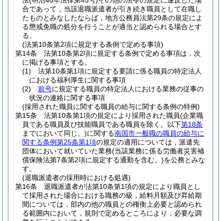
法
(明治40年法律第45号)
その他の法令の規定に違反した場
合であって，当該退職派遣者が引き続き職員として在職し
たものとみなしたならば，地方公務員法第29条の規定によ
る懲戒免職の処分を行うことが適当と認められる場合とす
る。
(法第10条第2項に規定する条例で定める事項)
第14条
法第10条第2項に規定する条例で定める事項は，次
に掲げる事項とする。
(1)
法第10条第1項に規定する要請に係る職員の特定法人
における福利厚生に関する事項
(2)
前号
に規定する職員の特定法人における業務の従事の
状況の連絡に関する事項
(採用された職員に関する職員の給与に関する条例の特例)
第15条
法第10条第1項の規定により採用された職員
(企業職
員である職員及び技能職員である職員を除く。以下
第18条
までにおいて同じ。)
に関する
南国市一般職の職員の給与に
関する条例第25条第1項
の規定の適用については，派遣先
団体において就いていた業務
(当該業務に係る労働者災害補
償保険法第7条第2項に規定する通勤を含む。)
を公務とみな
す。
(退職派遣者の採用時における処遇)
第16条
退職派遣者が法第10条第1項の規定により職員とし
て採用された場合における職務の級，給料月額及び昇給期
間については，部内の他の職員との権衡上必要と認められ
る範囲内において，規則で定めるところにより，必要な調