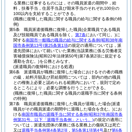
る業務に従事するものには，その職員派遣の期間中，給
料，扶養手当，住居手当及び期末手当のそれぞれ100分の
100以内を支給することができる。
(職務に復帰した職員に関する職員の給与に関する条例の特
例)
第5条
職員派遣後職務に復帰した職員
(企業職員である職員
及び技能職員である職員を除く。
第7条
において同じ。)
に
関する
南国市一般職の職員の給与に関する条例
(昭和38年南
国市条例第13号)
第25条第1項
の規定の適用については，派
遣先団体において就いていた業務
(当該業務に係る労働者災
害補償保険法
(昭和22年法律第50号)
第7条第2項に規定する
通勤を含む。)
を公務とみなす。
(派遣職員の復帰時における処遇)
第6条
派遣職員が職務に復帰した場合におけるその者の職務
の級，給料月額及び昇給期間については，部内の他の職員
との権衡上必要と認められる範囲内において，規則で定め
るところにより，必要な調整を行うことができる。
(職務に復帰した職員に関する職員の退職手当に関する条例
の特例)
第7条
職員派遣後職務に復帰した職員が退職した場合
(派遣
職員がその職員派遣の期間中に退職した場合を含む。)
にお
ける
南国市職員の退職手当に関する条例
(昭和37年南国市条
例第31号。以下「退職手当条例」という。)
の規定の適用に
ついては，派遣先団体の業務に係る業務上の傷病又は死亡
又は
退職手当条例第4条第2項
，
第5条第1項第4号
及び
第6条