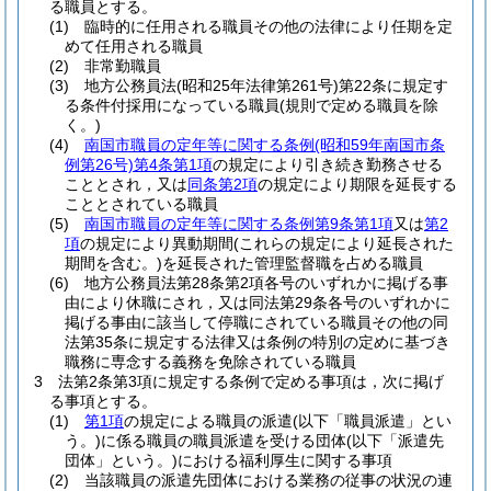
る職員とする。
(1)
臨時的に任用される職員その他の法律により任期を定
めて任用される職員
(2)
非常勤職員
(3)
地方公務員法
(昭和25年法律第261号)
第22条に規定す
る条件付採用になっている職員
(規則で定める職員を除
く。)
(4)
南国市職員の定年等に関する条例
(昭和59年南国市条
例第26号)
第4条第1項
の規定により引き続き勤務させる
こととされ，又は
同条第2項
の規定により期限を延長する
こととされている職員
(5)
南国市職員の定年等に関する条例第9条第1項
又は
第2
項
の規定により異動期間
(これらの規定により延長された
期間を含む。)
を延長された管理監督職を占める職員
(6)
地方公務員法第28条第2項各号のいずれかに掲げる事
由により休職にされ，又は同法第29条各号のいずれかに
掲げる事由に該当して停職にされている職員その他の同
法第35条に規定する法律又は条例の特別の定めに基づき
職務に専念する義務を免除されている職員
3
法第2条第3項に規定する条例で定める事項は，次に掲げ
る事項とする。
(1)
第1項
の規定による職員の派遣
(以下「職員派遣」とい
う。)
に係る職員の職員派遣を受ける団体
(以下「派遣先
団体」という。)
における福利厚生に関する事項
(2)
当該職員の派遣先団体における業務の従事の状況の連