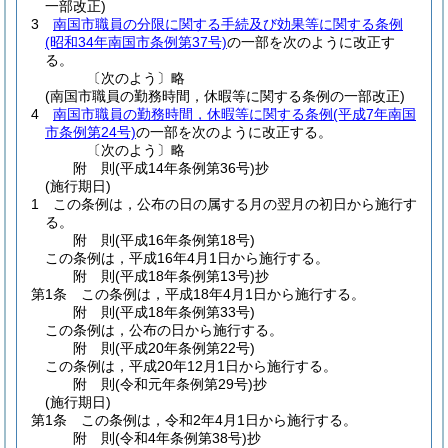
一部改正)
3
南国市職員の分限に関する手続及び効果等に関する条例
(昭和34年南国市条例第37号)
の一部を次のように改正す
る。
〔次のよう〕略
(南国市職員の勤務時間，休暇等に関する条例の一部改正)
4
南国市職員の勤務時間，休暇等に関する条例
(平成7年南国
市条例第24号)
の一部を次のように改正する。
〔次のよう〕略
附
則
(平成14年
条例第36号)
抄
(施行期日)
1
この条例は，公布の日の属する月の翌月の初日から施行す
る。
附
則
(平成16年
条例第18号)
この条例は，平成16年4月1日から施行する。
附
則
(平成18年
条例第13号)
抄
第1条
この条例は，平成18年4月1日から施行する。
附
則
(平成18年
条例第33号)
この条例は，公布の日から施行する。
附
則
(平成20年
条例第22号)
この条例は，平成20年12月1日から施行する。
附
則
(令和元年
条例第29号)
抄
(施行期日)
第1条
この条例は，令和2年4月1日から施行する。
附
則
(令和4年
条例第38号)
抄