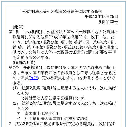
○公益的法人等への職員の派遣等に関する条例
平成13年12月25日
条例第38号
(趣旨)
第1条
この条例は，公益的法人等への一般職の地方公務員の
派遣等に関する法律
(平成12年法律第50号。以下「法」と
いう。)
第2条第1項及び第3項，第5条第1項，第6条第2項，
第9条，第10条第1項及び第2項並びに第12条第1項の規定に
基づき，公益的法人等への職員の派遣等に関し必要な事項
を定めるものとする。
(職員の派遣)
第2条
任命権者は，次に掲げる団体との間の取決めに基づ
き，当該団体の業務にその役職員として専ら従事させるた
め，職員
(
次項
に定める職員を除く。)
を派遣することがで
きる。
(1)
法第2条第1項第1号に規定する法人のうち，次に掲げ
るもの
公益財団法人高知県産業振興センター
(2)
法第2条第1項第3号に規定する法人のうち，次に掲げ
るもの
ア
南国市土地開発公社
イ
社会福祉法人南国市社会福祉協議会
2
法第2条第1項に規定する条例で定める職員は，次に掲げ