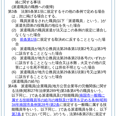
絡に関する事項
(派遣職員の職務への復帰)
第3条
法第5条第1項に規定するその他の条例で定める場合
は，次に掲げる場合とする。
(1)
職員派遣をされた職員
(以下「派遣職員」という。)
が
派遣先団体の役職員の地位を失った場合
(2)
派遣職員の職員派遣が法又はこの条例の規定に適合し
なくなった場合
(3)
前条第1項
に規定する取決めに反することとなった場
合
(4)
派遣職員が地方公務員法第28条第1項第2号又は第3号
に該当することとなった場合
(5)
派遣職員が地方公務員法第28条第2項各号のいずれか
に該当することとなった場合又は水難，火災その他の災
害により生死不明若しくは所在不明となった場合
(6)
派遣職員が地方公務員法第29条第1項第1号又は第3号
に該当することとなった場合
(派遣職員の給与)
第4条
派遣職員
(企業職員
(地方公営企業等の労働関係に関す
る法律
(昭和27年法律第289号)
第3条第4号の職員をいう。
以下同じ。)
である派遣職員及び技能職員
(
南国市一般職に
属する技能職員等の給与の種類及び基準を定める条例
(昭和
34年南国市条例第28号)
第2条
に規定する一般職に属する技
能職員等をいう。以下同じ。)
である派遣職員を除く。以下
第7条
までにおいて同じ。)
のうち，法第6条第2項に規定す