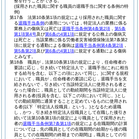
整を行うことができる。
(採用された職員に関する職員の退職手当に関する条例の特
例)
第17条
法第10条第1項の規定により採用された職員に関す
る
退職手当条例
の適用については，特定法人の業務に係る
業務上の傷病又は死亡は
退職手当条例第4条第2項
，
第5条
第1項第4号
及び
第6条の4第1項
に規定する公務上の傷病又
は死亡と，当該業務に係る労働者災害補償保険法第7条第2
項に規定する通勤による傷病は
退職手当条例第4条第2項
，
第5条第2項
及び
第6条の4第1項
に規定する通勤による傷病
とみなす。
第18条
職員が，法第10条第1項の規定により，任命権者の
要請に応じ，引き続いて特定法人で，退職手当
(これに相当
する給与を含む。以下この項において同じ。)
に関する規程
において，職員が，任命権者の要請に応じ，退職手当を支
給されないで，引き続いて当該特定法人に使用される者と
なった場合に，職員としての勤続期間を当該特定法人に使
用される者
(役員を含む。以下この項において同じ。)
とし
ての勤続期間に通算することと定めているものに使用され
る者
(以下「特定法人役職員」という。)
となるため退職
し，かつ，引き続き特定法人役職員として在職した後引き
続いて法第10条第1項の規定により職員として採用された
者の
退職手当条例第7条第1項
の規定による在職期間の計算
については，先の職員としての在職期間の始期から後の職
員としての在職期間の終期までの期間は，職員としての引