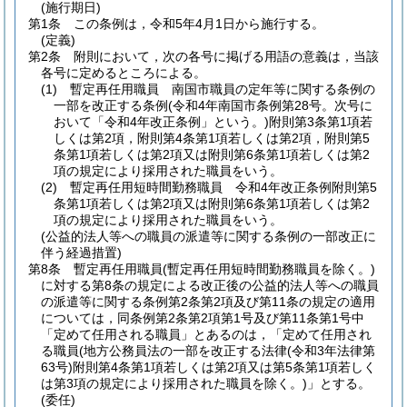
(施行期日)
第1条
この条例は，令和5年4月1日から施行する。
(定義)
第2条
附則において，次の各号に掲げる用語の意義は，当該
各号に定めるところによる。
(1)
暫定再任用職員 南国市職員の定年等に関する条例の
一部を改正する条例
(令和4年南国市条例第28号。次号に
おいて「令和4年改正条例」という。)
附則第3条第1項若
しくは第2項，附則第4条第1項若しくは第2項，附則第5
条第1項若しくは第2項又は附則第6条第1項若しくは第2
項の規定により採用された職員をいう。
(2)
暫定再任用短時間勤務職員 令和4年改正条例附則第5
条第1項若しくは第2項又は附則第6条第1項若しくは第2
項の規定により採用された職員をいう。
(公益的法人等への職員の派遣等に関する条例の一部改正に
伴う経過措置)
第8条
暫定再任用職員
(暫定再任用短時間勤務職員を除く。)
に対する第8条の規定による改正後の公益的法人等への職員
の派遣等に関する条例第2条第2項及び第11条の規定の適用
については，同条例第2条第2項第1号及び第11条第1号中
「定めて任用される職員」とあるのは，「定めて任用され
る職員
(地方公務員法の一部を改正する法律
(令和3年法律第
63号)
附則第4条第1項若しくは第2項又は第5条第1項若しく
は第3項の規定により採用された職員を除く。)
」とする。
(委任)