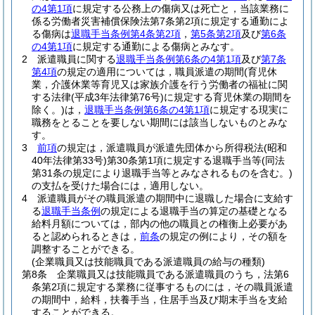
の4第1項
に規定する公務上の傷病又は死亡と，当該業務に
係る労働者災害補償保険法第7条第2項に規定する通勤によ
る傷病は
退職手当条例第4条第2項
，
第5条第2項
及び
第6条
の4第1項
に規定する通勤による傷病とみなす。
2
派遣職員に関する
退職手当条例第6条の4第1項
及び
第7条
第4項
の規定の適用については，職員派遣の期間
(育児休
業，介護休業等育児又は家族介護を行う労働者の福祉に関
する法律
(平成3年法律第76号)
に規定する育児休業の期間を
除く。)
は，
退職手当条例第6条の4第1項
に規定する現実に
職務をとることを要しない期間には該当しないものとみな
す。
3
前項
の規定は，派遣職員が派遣先団体から所得税法
(昭和
40年法律第33号)
第30条第1項に規定する退職手当等
(同法
第31条の規定により退職手当等とみなされるものを含む。)
の支払を受けた場合には，適用しない。
4
派遣職員がその職員派遣の期間中に退職した場合に支給す
る
退職手当条例
の規定による退職手当の算定の基礎となる
給料月額については，部内の他の職員との権衡上必要があ
ると認められるときは，
前条
の規定の例により，その額を
調整することができる。
(企業職員又は技能職員である派遣職員の給与の種類)
第8条
企業職員又は技能職員である派遣職員のうち，法第6
条第2項に規定する業務に従事するものには，その職員派遣
の期間中，給料，扶養手当，住居手当及び期末手当を支給
することができる。