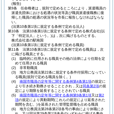
(報告)
第9条
任命権者は，規則で定めるところにより，派遣職員の
派遣先団体における処遇の状況等及び職員派遣後職務に復
帰した職員の処遇の状況等を市長に報告しなければならな
い。
(法第10条第1項に規定する条例で定める法人)
第10条
法第10条第1項に規定する条例で定める株式会社
(以
下「特定法人」という。)
は，次に掲げるものとする。
株式会社道の駅南国
(法第10条第1項に規定する条例で定める職員)
第11条
法第10条第1項に規定する条例で定める職員は，次
に掲げる職員とする。
(1)
臨時的に任用される職員その他の法律により任期を定
めて任用される職員
(2)
非常勤職員
(3)
地方公務員法第22条に規定する条件付採用になってい
る職員
(規則で定める職員を除く。)
(4)
南国市職員の定年等に関する条例第4条第1項
の規定に
より引き続き勤務させることとされ，又は
同条第2項
の規
定により期限を延長することとされている職員
(5)
南国市職員の定年等に関する条例第9条第1項
又は
第2
項
の規定により異動期間
(これらの規定により延長された
期間を含む。)
を延長された管理監督職を占める職員
(6)
地方公務員法第28条第2項各号の事由により休職にさ
れ，又は同法第29条第1項各号のいずれかに掲げる事由