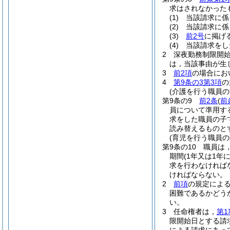
求はされなかった
(1)
当該請求に係
(2)
当該請求に係
(3)
前2号
に掲げ
(4)
当該請求をし
2
深夜勤務制限開
は，当該事由が生
3
前2項
の場合にお
4
第9条の3第3項
の
(介護を行う職員の
第9条の9
前2条
(
前
員について準用す
求をした職員の子
読み替えるものと
(育児を行う職員
第9条の10
職員は
期間
(1年又は1年
求を行わなければ
ければならない。
2
前項
の規定によ
困難であるかどう
い。
3
任命権者は，
第1
限開始日とする請