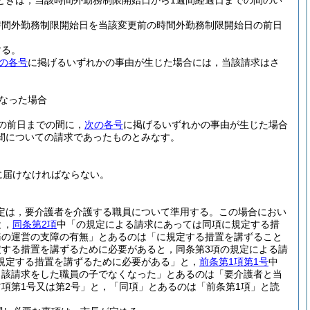
ときは，当該時間外勤務制限開始日から1週間経過日までの間のい
時間外勤務制限開始日を当該変更前の時間外勤務制限開始日の前日
する。
の各号
に掲げるいずれかの事由が生じた場合には，当該請求はさ
なった場合
の前日までの間に，
次の各号
に掲げるいずれかの事由が生じた場合
間についての請求であったものとみなす。
に届けなければならない。
定は，要介護者を介護する職員について準用する。
この場合におい
と，
同条第2項
中「の規定による請求にあっては同項に規定する措
務の運営の支障の有無」とあるのは「に規定する措置を講ずること
する措置を講ずるために必要があると，同条第3項の規定による請
規定する措置を講ずるために必要がある」と，
前条第1項第1号
中
当該請求をした職員の子でなくなった」とあるのは「要介護者と当
項第1号又は第2号」と，「同項」とあるのは「前条第1項」と読