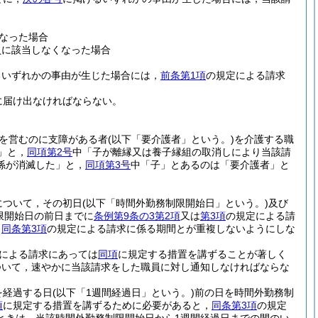
なった場合
員に該当しなくなった場合
るいずれかの事由が生じた場合には，
前条第1項
の規定による請求
に届け出なければならない。
を営むのに支障がある者
(以下「要介護者」という。)
を介護する職
」と，
同項第2号
中「子が離縁又は養子縁組の取消しにより当該請
係が消滅した」と，
同項第3号
中「子」とあるのは「要介護者」と
について，その初日
(以下「時間外勤務制限開始日」という。)
及び
限開始日の前日までに
条例第9条の3第2項
又は
第3項
の規定による請
と
同条第3項
の規定による請求に係る期間とが重複しないようにしな
による請求にあっては
同項
に規定する措置を講ずることが著しく
ついて，速やかに当該請求をした職員に対し通知しなければならな
を経過する日
(以下「1週間経過日」という。)
前の日を時間外勤務制
項
に規定する措置を講ずるために必要があると，
同条第3項
の規定