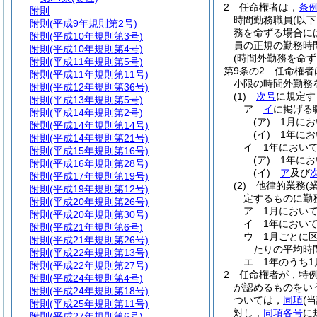
2
任命権者は，
条例
附則
時間勤務職員
(以
附則
(平成9年規則第2号)
務を命ずる場合に
附則
(平成10年規則第3号)
員の正規の勤務時
附則
(平成10年規則第4号)
(時間外勤務を命ず
附則
(平成11年規則第5号)
第9条の2
任命権者
附則
(平成11年規則第11号)
小限の時間外勤務
附則
(平成12年規則第36号)
(1)
次号
に規定す
附則
(平成13年規則第5号)
ア
イ
に掲げる
附則
(平成14年規則第2号)
(ア)
1月に
附則
(平成14年規則第14号)
(イ)
1年に
附則
(平成14年規則第21号)
イ
1年におい
附則
(平成15年規則第16号)
(ア)
1年に
附則
(平成16年規則第28号)
(イ)
ア
及び
附則
(平成17年規則第19号)
(2)
他律的業務
(
附則
(平成19年規則第12号)
定するものに勤
附則
(平成20年規則第26号)
ア
1月におい
附則
(平成20年規則第30号)
イ
1年におい
附則
(平成21年規則第6号)
ウ
1月ごとに
附則
(平成21年規則第26号)
たりの平均時
附則
(平成22年規則第13号)
エ
1年のうち
附則
(平成22年規則第27号)
2
任命権者が，特
附則
(平成24年規則第4号)
が認めるものをい
附則
(平成24年規則第18号)
ついては，
同項
(
附則
(平成25年規則第11号)
対し，
同項各号
に
附則
(平成27年規則第6号)