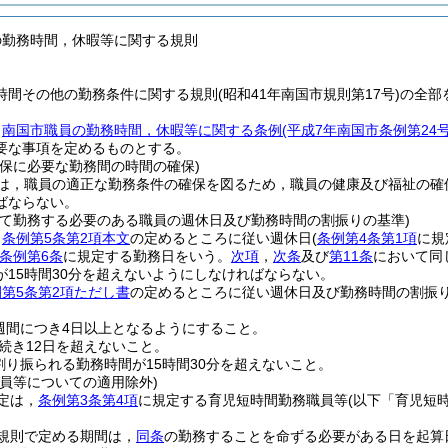
の勤務時間，休暇等に関する規則
時間その他の勤務条件に関する規則(昭和41年南国市規則第17号)の全部
，
南国市職員の勤務時間，休暇等に関する条例
(平成7年南国市条例第24
要な事項を定めるものとする。
確保に必要な勤務間の時間の確保)
は，職員の適正な勤務条件の確保を図るため，職員の健康及び福祉の確
ばならない。
って勤務する必要のある職員の週休日及び勤務時間の割振りの基準)
，
条例第5条第2項本文
の定めるところに従い週休日
(
条例第4条第1項
に規
条例第6条
に規定する勤務日をいう。
次項
，
次条
及び
第11条
において同
が15時間30分を超えないようにしなければならない。
第5条第2項ただし書
の定めるところに従い週休日及び勤務時間の割振
週間につき4日以上となるようにすること。
続き12日を超えないこと。
割り振られる勤務時間が15時間30分を超えないこと。
職員等についての適用除外)
定は，
条例第3条第4項
に規定する育児短時間勤務職員等
(以下「育児短
規則で定める期間は，
同条
の勤務することを命ずる必要がある日を起算