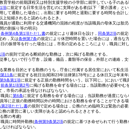
教育学校の前期課程又は特別支援学校の小学部に就学している子のある
1項
に規定する日常生活を営むのに支障がある者
(以下「要介護者」とい
用して通勤した場合に，出勤に要する時間と退勤に要する時間を合計し
分以上短縮されると認められるとき。
職員が通勤に利用する交通機関の混雑の程度が当該職員の母体又は胎児
間の割振り等の明示)
，
条例第4条第1項ただし書
の規定により週休日を設け，
同条第2項
の規定
定め，又は
条例第7条
の規定により休憩時間を置いた場合には，適当な
休日の振替等を行った場合には，市長の定めるところにより，職員に対
1項
の規則で定める断続的な勤務は，次に掲げる勤務とする。
従事しないで行う庁舎，設備，備品，書類等の保全，外部との連絡，文
る業務を目的とする勤務のうち，庁舎に付属する居住室において私生活
第11条
に規定する祝日法
(昭和23年法律第178号)
による休日又は年末年
第9条第1項
に規定する正規の勤務時間をいう。以下同じ。)
において職
，
前条第1項第2号
に掲げる勤務を命ずる場合には，当該勤務が必要やむ
て，市長の承認を得なければならない。
，職員に
第6条
に規定する勤務を命ずる場合には，当該勤務が過度になら
職員等に正規の勤務時間以外の時間における勤務を命ずることができる場
条第2項ただし書
の規則で定める場合は，公務のため臨時又は緊急の必要
公務の運営に著しい支障があると認められるときとする。
る際の考慮)
，職員に時間外勤務
(
条例第9条第2項
の規定に基づき命ぜられて行う勤務
しなければならない。