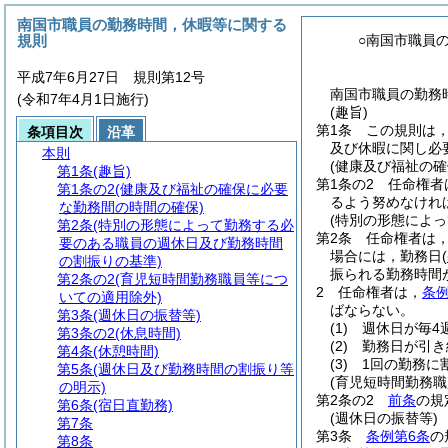
南国市職員の勤務時間，休暇等に関する
規則
○南国市職員
平成7年6月27日 規則第12号
南国市職員の勤務
(令和7年4月1日施行)
(趣旨)
第1条
この規則は
条項目次
沿革
及び休暇に関し必
本則
(健康及び福祉の
第1条
(趣旨)
第1条の2
任命権者
第1条の2
(健康及び福祉の確保に必要
るよう努めなけれ
な勤務間の時間の確保)
(特別の形態によ
第2条
(特別の形態によって勤務する必
第2条
任命権者は
要のある職員の週休日及び勤務時間
場合には，勤務日
(
の割振りの基準)
振られる勤務時間
第2条の2
(育児短時間勤務職員等につ
2
任命権者は，
条例
いての適用除外)
ばならない。
第3条
(週休日の振替等)
(1)
週休日が毎4
第3条の2
(休息時間)
(2)
勤務日が引き
第4条
(休憩時間)
(3)
1回の勤務に
第5条
(週休日及び勤務時間の割振り等
(育児短時間勤務
の明示)
第2条の2
前条
の規
第6条
(宿日直勤務)
(週休日の振替等)
第7条
第3条
条例第6条
の
第8条