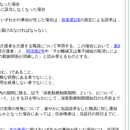
なった場合
員に該当しなくなった場合
るいずれかの事由が生じた場合は，
前条第1項
の規定による請求は，
に届け出なければならない。
介護者を介護する職員について準用する。
この場合において，
第9
要介護者」と，
同項第2号
中「子が離縁又は養子縁組の取消しによ
の親族関係が消滅した」と読み替えるものとする。
む。)
であること。
難な状態にある者でないこと。
週間を経過しない者でないこと。
以内の期間に限る。以下「深夜勤務制限期間」という。)
について，
いう。)
とする日を明らかにして，深夜勤務制限開始日の1月前まで
の支障の有無について，速やかに当該請求をした職員に対し通知
らかとなった場合にあっては，任命権者は，当該日の前日までに，
でに，
次の各号
に掲げるいずれかの事由が生じた場合には，当該請