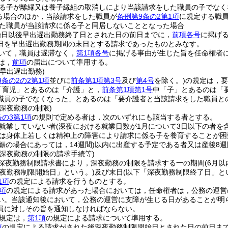
る子が離縁又は養子縁組の取消しにより当該請求をした職員の子でなく
る場合のほか，当該請求をした職員が
条例第9条の2第1項
に規定する職
た職員が当該請求に係る子と同居しないこととなった場合
始日以後早出遅出勤務終了日とされた日の前日までに，
前項各号
に掲げ
日を早出遅出勤務期間の末日とする請求であったものとみなす。
いて，職員は遅滞なく，
第1項各号
に掲げる事由が生じた旨を任命権者
は，
前項
の届出について準用する。
早出遅出勤務)
9条の2の2第1項
並びに
前条第1項第3号
及び
第4号
を除く。)
の規定は，要
「育児」とあるのは「介護」と，
前条第1項第1号
中「子」とあるのは「
職員の子でなくなった」とあるのは「要介護者と当該請求をした職員と
深夜勤務の制限)
条の3第1項
の規則で定める者は，次のいずれにも該当する者とする。
就業していない者
(深夜における就業日数が1月について3日以下の者を含
は身体上若しくは精神上の障害により請求に係る子を養育することが困
娠の場合にあっては，14週間)
以内に出産する予定である者又は産後8
の深夜勤務の制限の請求手続等)
深夜勤務制限請求書により，深夜勤務の制限を請求する一の期間
(6月
深夜勤務制限開始日」という。)
及び末日
(以下「深夜勤務制限終了日」と
1項
の規定による請求を行うものとする。
項
の規定による請求があった場合においては，任命権者は，公務の運営
い。
当該通知後において，公務の運営に支障が生じる日があることが明
員に対しその旨を通知しなければならない。
規定は，
第1項
の規定による請求について準用する。
項
の規定による請求がされた後深夜勤務制限開始日とされた日の前日ま