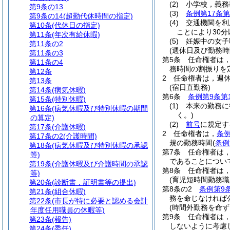
(2)
小学校，義務
第9条の13
(3)
条例第17条第
第9条の14
(超勤代休時間の指定)
(4)
交通機関を利
第10条
(代休日の指定)
ことにより30
第11条
(年次有給休暇)
(5)
妊娠中の女子
第11条の2
(週休日及び勤務時
第11条の3
第5条
任命権者は
第11条の4
務時間の割振りを
第12条
2
任命権者は，週
第13条
(宿日直勤務)
第14条
(病気休暇)
第6条
条例第9条第
第15条
(特別休暇)
(1)
本来の勤務に
第16条
(病気休暇及び特別休暇の期間
く。)
の算定)
(2)
前号
に規定す
第17条
(介護休暇)
2
任命権者は，
条例
第17条の2
(介護時間)
規の勤務時間
(
条例
第18条
(病気休暇及び特別休暇の承認
第7条
任命権者は
等)
であることについ
第19条
(介護休暇及び介護時間の承認
第8条
任命権者は
等)
(育児短時間勤務
第20条
(診断書，証明書等の提出)
第8条の2
条例第9
第21条
(組合休暇)
務を命じなければ
第22条
(市長が特に必要と認める会計
(時間外勤務を命ず
年度任用職員の休暇等)
第9条
任命権者は
第23条
(報告)
しないように考慮
第24条
(委任)