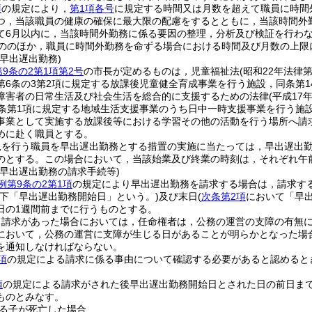
項
の規定により，
第1項各号
に規定する時間又は月数を超えて職員に時間
つ，当該職員の健康の確保に最大限の配慮をするとともに，当該時間外
て6月以内に，当該時間外勤務に係る要因の整理，分析及び検証を行わ
ののほか，職員に時間外勤務を命ずる場合における時間及び月数の上限
早出遅出勤務)
9条の2第1項第2号
の市長が定めるものは，児童福祉法
(昭和22年法律第
第6条の3第2項に規定する放課後児童健全育成事業を行う施設，同条第
障害者の日常生活及び社会生活を総合的に支援するための法律
(平成17
7条第1項に規定する地域生活支援事業のうち日中一時支援事業を行う施
事業として実施する放課後等における学習その他の活動を行う場所へ請
めに赴く職員とする。
児を行う職員を早出遅出勤務とする措置の実施に当たっては，早出遅出
のとする。
この場合において，当該始業及び終業の時刻は，それぞれ午前
の早出遅出勤務の請求手続等)
例第9条の2第1項
の規定により早出遅出勤務を請求する場合は，請求す
以下「早出遅出勤務開始日」という。)
及び末日
(
次条第2項
において「早出
日の1週間前までに行うものとする。
る請求があった場合においては，任命権者は，公務の運営の支障の有無
において，公務の運営に支障が生じる日があることが明らかとなった場
を通知しなければならない。
項
の規定による請求に係る事由について確認する必要があると認めると
項
の規定による請求がされた後早出遅出勤務開始日とされた日の前日ま
ものとみなす。
る子が死亡した場合