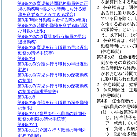
を起算日とする8
第8条の2
(育児短時間勤務職員等に正
2
任命権者は，週
規の勤務時間以外の時間における勤
ある日に割り振る
務を命ずることができる場合)
ている日を除く。
第9条
(時間外勤務を命ずる際の考慮)
を命ずる必要があ
第9条の2
(時間外勤務を命ずる時間及
の振替等」という。
び月数の上限)
う。以下同じ。)
が
第9条の2の2
(育児を行う職員の早出
3
任命権者は，4
遅出勤務)
勤務時間について
第9条の3
(育児を行う職員の早出遅出
(休息時間)
勤務の請求手続等)
第3条の2
任命権者
第9条の4
刻からその直後の
第9条の5
(介護を行う職員の早出遅出
わる時刻から終業
勤務)
がおおむね4時間
第9条の6
(育児を行う職員の深夜勤務
に割り振られた勤
の制限)
2
休息時間は，始
第9条の7
(育児を行う職員の深夜勤務
3
休息時間は，正
の制限の請求手続等)
(休憩時間)
第9条の8
第4条
任命権者は
第9条の9
(介護を行う職員の深夜勤務
当該職員の休憩時
の制限)
(1)
小学校第3学
第9条の10
(育児を行う職員の時間外
じ。)
が当該子を
勤務の制限の請求手続等)
ア
就業してい
第9条の11
イ
負傷，疾病
第9条の12
(介護を行う職員の時間外
ウ
6週間
(多胎
勤務の制限)