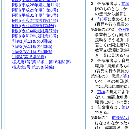
3
任命権者は，
前
附則
(平成28年規則第11号)
限のものとし，か
附則
(平成29年規則第8号)
の翌日から起算し
附則
(平成31年規則第8号)
4
前3項
に定めるも
附則
(令和2年規則第14号)
(育児を行う職員の
附則
(令和4年規則第4号)
第9条の2の2
条例第
附則
(令和4年規則第27号)
事業若しくは同法
附則
(令和7年規則第16号)
援助を行う場所，
別表1
(第11条の3関係)
若しくは同法第7
別表2
(第11条の4関係)
教育支援活動促進
別表3
(第11条の4関係)
き，又は見送るた
別表4
(第15条関係)
2
任命権者は，育
様式第1号
(第13条，第18条関係)
職員に周知するも
様式第2号
(第19条関係)
(育児を行う職員
第9条の3
職員が
条
いて，その初日
(
早出遅出勤務開始
2
前項
の規定によ
ない。
当該通知後
職員に対しその旨
3
任命権者は，
第1
できる。
第9条の4
前条第1
はなされなかった
(1)
当該請求に係