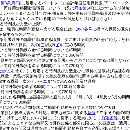
第3条第2項
に規定するパートタイム会計年度任用職員
(以下「パートタ
下「再任用短時間勤務職員」という。)
又は
同条第5項
に規定する任期付短
は，パートタイム会計年度任用職員，再任用短時間勤務職員及び任期付
間より短く定められている趣旨に十分留意しなければならない。
る時間及び月数の上限)
は，職員に時間外勤務を命ずる場合には，
次の各号
に掲げる職員の区分
を命ずるものとする。
る部署以外の部署に勤務する職員 次に掲げる職員の区分に応じ，それ
職員以外の職員 次の
(ア)
及び
(イ)
に定める時間
おいて時間外勤務を命ずる時間について45時間
おいて時間外勤務を命ずる時間について360時間
て勤務する部署が
次号
に規定する部署からこの号に規定する部署となっ
おいて時間外勤務を命ずる時間について720時間
次号
(
イ
を除く。)
に規定する時間及び月数並びに職員の健康及び福祉を
業務量，業務の実施時期その他の業務の遂行に関する事項を自ら決定する
務する職員 次の
ア
から
エ
までに定める時間及び月数
て時間外勤務を命ずる時間について100時間未満
て時間外勤務を命ずる時間について720時間
区分した各期間に当該各期間の直前の1月，2月，3月，4月及び5月の期
間について80時間
1月において45時間を超えて時間外勤務を命ずる月数について6月
例業務
(大規模災害への対処，重要な政策に関する
条例
の立案その他の重
う。以下この項において同じ。)
に従事する職員に対し，
前項各号
に規定
当該超えることとなる時間又は月数に係る部分に限る。)
の規定は，適用
規定する時間又は月数を超えて時間外勤務を命ずる必要がある場合とし