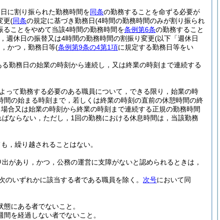
務日に割り振られた勤務時間を
同条
の勤務することを命ずる必要が
変更
(
同条
の規定に基づき勤務日
(4時間の勤務時間のみが割り振られ
振ることをやめて当該4時間の勤務時間を
条例第6条
の勤務すること
，週休日の振替又は4時間の勤務時間の割振り変更
(以下「週休日
し，かつ，勤務日等
(
条例第9条の4第1項
に規定する勤務日等をい
ある勤務日の始業の時刻から連続し，又は終業の時刻まで連続する
よって勤務する必要のある職員について，できる限り，始業の時
時間の始まる時刻まで，若しくは終業の時刻の直前の休憩時間の終
る場合又は始業の時刻から終業の時刻まで連続する正規の勤務時間
ればならない，
ただし，1回の勤務における休息時間は，当該勤務
ても，繰り越されることはない。
申出があり，かつ，公務の運営に支障がないと認められるときは，
，次のいずれかに該当する者である職員を除く。
次号
において同
状態にある者でないこと。
週間を経過しない者でないこと。