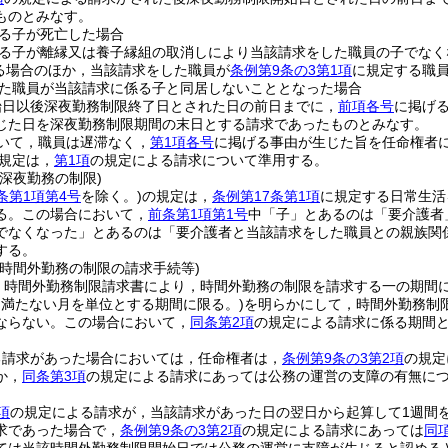
ものとみなす。
る子が死亡した場合
る子が離縁又は養子縁組の取消しにより当該請求をした職員の子でなく
る場合のほか，当該請求をした職員が
条例第9条の3第1項
に規定する職
た職員が当該請求に係る子と同居しないこととなった場合
始日以後深夜勤務制限終了日とされた日の前日までに，
前項各号
に掲げ
じた日を深夜勤務制限期間の末日とする請求であったものとみなす。
いて，職員は遅滞なく，
第1項各号
に掲げる事由が生じた旨を任命権者
規定は，
第1項
の規定による請求について準用する。
深夜勤務の制限)
条第1項第4号
を除く。)
の規定は，
条例第17条第1項
に規定する日常生活
る。
この場合において，
前条第1項第1号
中「子」とあるのは「要介護者
でなくなった」とあるのは「要介護者と当該請求をした職員との親族関
する。
の時間外勤務の制限の請求手続等)
，時間外勤務制限請求書により，時間外勤務の制限を請求する一の期間
に満たない月を単位とする期間に限る。)
を明らかにして，時間外勤務制
ならない。
この場合において，
同条第2項
の規定による請求に係る期間
る請求があった場合においては，任命権者は，
条例第9条の3第2項
の規定
か，
同条第3項
の規定による請求にあっては公務の運営の支障の有無に
項
の規定による請求が，当該請求があった日の翌日から起算して1週間
求であった場合で，
条例第9条の3第2項
の規定による請求にあっては
同