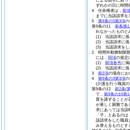
による請求にあっ
ずれかの日に時間
4
任命権者は，
前
までに当該請求を
5
第9条の3第3項
の
第9条の11
前条第1
れなかったものと
(1)
当該請求に係
(2)
当該請求に係
(3)
当該請求をし
2
時間外勤務制限
には，
同項
の規定
(1)
前項各号
に掲
(2)
当該請求に係
3
前2項
の場合にお
4
第9条の3第3項
の
(介護を行う職員の
第9条の12
前2条
(
て，
第9条の10第
置を講ずることが
が著しく困難であ
求にあっては当該
「子」とあるのは
該請求をした職員
み替えるものとす