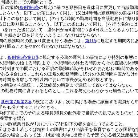
週間後の日までの期間とする。
休日の振替
(
条例第6条
の規定に基づき勤務日を週休日に変更して当該勤
ことをいう。以下この項において同じ。)
又は4時間の勤務時間の割振り
以下この条において同じ。)
のうち4時間の勤務時間を当該勤務日に割り
る日に割り振ることをいう。以下この条において同じ。)
を行う場合には
)
を行った後において，週休日が毎4週間につき4日以上となるように
引き続き24日を超えないようにしなければならない。
時間の勤務時間の割振り変更を行う場合には，
第1項
に規定する期間内に
割り振ることをやめて行わなければならない。
は，
条例第5条第1項
に規定する公務の運営上の事情により特別の形態に
休憩時間の始まる時刻まで，休憩時間の終わる時刻からその直後の休憩
の時刻までの間における正規の勤務時間がそれぞれおおむね4時間であ
である場合には，これらの正規の勤務時間に15分の休息時間を置かなけ
務時間を考慮して2回以内において市長が定める回数とする。
業の時刻から連続し，又は終業の時刻まで連続して置いてはならない。
規の勤務時間に含まれるものとし，これを与えられなかった場合におい
，
条例第7条第2項
の規定に基づき，次に掲げる場合に該当する職員から
間を45分とすることができる。
年修了前までの子のある職員
(職員の配偶者で当該子の親であるものが
養育する場合
ない者
(就業日数が1月について3日以下の者を含む。)
であること。
又は身体上若しくは精神上の障害により当該子を養育することが困難な
妊娠の場合にあっては，14週間)
以内に出産する予定である者又は産後8