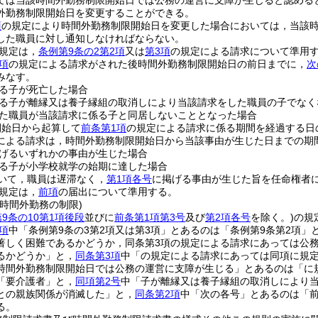
ては当該時間外勤務制限開始日では公務の運営に支障が生じると認める
外勤務制限開始日を変更することができる。
項
の規定により時間外勤務制限開始日を変更した場合においては，当該
した職員に対し通知しなければならない。
規定は，
条例第9条の2第2項
又は
第3項
の規定による請求について準用
項
の規定による請求がされた後時間外勤務制限開始日の前日までに，
次
みなす。
る子が死亡した場合
る子が離縁又は養子縁組の取消しにより当該請求をした職員の子でなく
た職員が当該請求に係る子と同居しないこととなった場合
開始日から起算して
前条第1項
の規定による請求に係る期間を経過する日
による請求は，時間外勤務制限開始日から当該事由が生じた日までの期
げるいずれかの事由が生じた場合
る子が小学校就学の始期に達した場合
いて，職員は遅滞なく，
第1項各号
に掲げる事由が生じた旨を任命権者
規定は，
前項
の届出について準用する。
時間外勤務の制限)
第9条の10第1項後段
並びに
前条第1項第3号
及び
第2項各号
を除く。)
の規
1項
中「条例第9条の3第2項又は第3項」とあるのは「条例第9条第2項」
著しく困難であるかどうか，同条第3項の規定による請求にあっては公
るかどうか」と，
同条第3項
中「の規定による請求にあっては同項に規定
時間外勤務制限開始日では公務の運営に支障が生じる」とあるのは「に
「要介護者」と，
同項第2号
中「子が離縁又は養子縁組の取消しにより
との親族関係が消滅した」と，
同条第2項
中「次の各号」とあるのは「前
る。