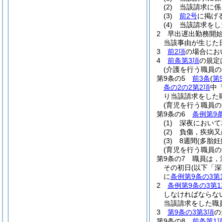
(2)
当該請求に係
(3)
前2号
に掲げ
(4)
当該請求をし
2
早出遅出勤務開
当該事由が生じた
3
前2項
の場合にお
4
前条第3項
の規定
(介護を行う職員の
第9条の5
前3条
(
第
条の2の2第2項
中
り当該請求をした
(育児を行う職員の
第9条の6
条例第9
(1)
深夜において
(2)
負傷，疾病又
(3)
8週間
(多胎妊
(育児を行う職員
第9条の7
職員は，
その初日
(以下「
に
条例第9条の3第
2
条例第9条の3第1
しなければならな
当該請求をした職
3
第9条の3第3項
の
第9条の8
前条第1