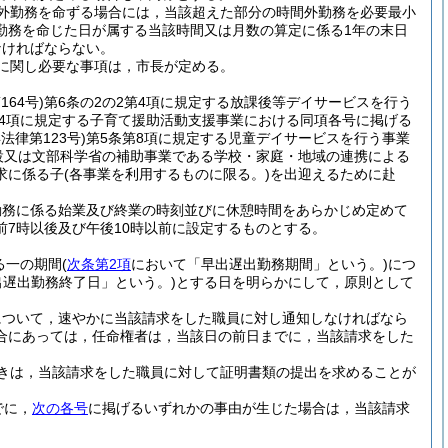
外勤務を命ずる場合には，当該超えた部分の時間外勤務を必要最小
勤務を命じた日が属する当該時間又は月数の算定に係る1年の末日
なければならない。
に関し必要な事項は，市長が定める。
164号)
第6条の2の2第4項に規定する放課後等デイサービスを行う
14項に規定する子育て援助活動支援事業における同項各号に掲げる
年法律第123号)
第5条第8項に規定する児童デイサービスを行う事業
設又は文部科学省の補助事業である学校・家庭・地域の連携による
求に係る子
(各事業を利用するものに限る。)
を出迎えるために赴
勤務に係る始業及び終業の時刻並びに休憩時間をあらかじめ定めて
7時以後及び午後10時以前に設定するものとする。
る一の期間
(
次条第2項
において「早出遅出勤務期間」という。)
につ
遅出勤務終了日」という。)
とする日を明らかにして，原則として
について，速やかに当該請求をした職員に対し通知しなければなら
合にあっては，任命権者は，当該日の前日までに，当該請求をした
きは，当該請求をした職員に対して証明書類の提出を求めることが
でに，
次の各号
に掲げるいずれかの事由が生じた場合は，当該請求