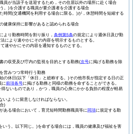
職員が当該子を送迎するため，その住居以外の場所に赴く場合
う。)
を介護する職員が要介護者を介護する場合
た時間
(交通機関を利用する場合に限る。)
が，休憩時間を短縮する
の健康保持に影響があると認められる場合
により勤務時間を割り振り，
条例第5条
の規定により週休日及び勤
方法により速やかにその内容を明示するものとする。
して速やかにその内容を通知するものとする。
書の収受及び庁内の監視を目的とする勤務
(
次号
に掲げる勤務を除
を営みつつ常時行う勤務
始の休日
(以下「休日」と総称する。)
その他市長が指定する日の正
員に
前項各号
に掲げる勤務と同様の勤務を命ずることができる。
を得ないものであり，かつ，職員の心身にかかる負担の程度が軽易
ないように留意しなければならない。
合)
がある場合において，育児短時間勤務職員等に
同項
に規定する勤
をいう。以下同じ。)
を命ずる場合には，職員の健康及び福祉を害