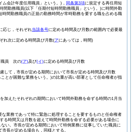
イム会計年度任用職員」という。)
，
同条第3項
に規定する再任用短
時間勤務職員
(以下「任期付短時間勤務職員」という。)
に時間外勤
短時間勤務職員の正規の勤務時間が常時勤務を要する職を占める職
に応じ，それぞれ
当該各号
に定める時間及び月数の範囲内で必要最
ぞれ次に定める時間及び月数
(
ア
にあっては，時間)
た職員 次の
(ア)
及び
(イ)
に定める時間及び月数
考慮して，市長が定める期間において市長が定める時間及び月数
ことが困難な業務をいう。)
の比重が高い部署として任命権者が指
間を加えたそれぞれの期間において時間外勤務を命ずる時間の1月当
要な業務であって特に緊急に処理することを要するものと任命権者
する時間又は月数を超えて時間外勤務を命ずる必要がある場合に
しない。
市長が定める期間において特例業務に従事していた職員に
て市長が定める場合も，同様とする。