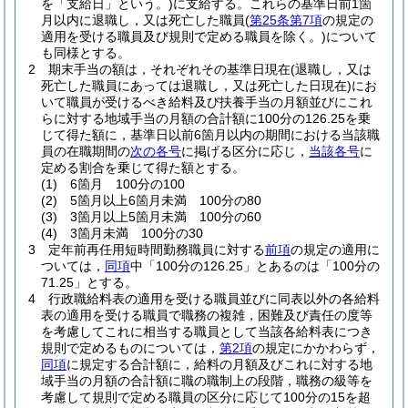
を「支給日」という。)
に支給する。
これらの基準日前1箇
月以内に退職し，又は死亡した職員
(
第25条第7項
の規定の
適用を受ける職員及び規則で定める職員を除く。)
について
も同様とする。
2
期末手当の額は，それぞれその基準日現在
(退職し，又は
死亡した職員にあっては退職し，又は死亡した日現在)
にお
いて職員が受けるべき給料及び扶養手当の月額並びにこれ
らに対する地域手当の月額の合計額に100分の126.25を乗
じて得た額に，基準日以前6箇月以内の期間における当該職
員の在職期間の
次の各号
に掲げる区分に応じ，
当該各号
に
定める割合を乗じて得た額とする。
(1)
6箇月 100分の100
(2)
5箇月以上6箇月未満 100分の80
(3)
3箇月以上5箇月未満 100分の60
(4)
3箇月未満 100分の30
3
定年前再任用短時間勤務職員に対する
前項
の規定の適用に
ついては，
同項
中「100分の126.25」とあるのは「100分の
71.25」とする。
4
行政職給料表の適用を受ける職員並びに同表以外の各給料
表の適用を受ける職員で職務の複雑，困難及び責任の度等
を考慮してこれに相当する職員として当該各給料表につき
規則で定めるものについては，
第2項
の規定にかかわらず，
同項
に規定する合計額に，給料の月額及びこれに対する地
域手当の月額の合計額に職の職制上の段階，職務の級等を
考慮して規則で定める職員の区分に応じて100分の15を超