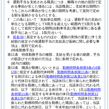
6
通勤手当を支給される職員につき，離職その他の規則で定
める事由が生じた場合には，当該職員に，支給単位期間の
うちこれらの事由が生じた後の期間を考慮して規則で定め
る額を返納させるものとする。
7
この条において「支給単位期間」とは，通勤手当の支給の
単位となる期間として6箇月を超えない範囲内で1箇月を単
位として規則で定める期間
(自動車等及び駐車場等に係る通
勤手当にあっては，1箇月)
をいう。
8
前各項
に規定するもののほか，通勤の実情の変更に伴う支
給額の改定その他通勤手当の支給及び返納に関し必要な事
項は，規則で定める。
(特殊勤務手当)
第11条
特殊勤務手当の種類，支給を受ける者の範囲，手当
の額及びその支給の方法は，別に条例で定める。
(給与の減額)
第12条
職員が勤務しないときは，
勤務時間条例第9条の4第
1項
に規定する超勤代休時間，
勤務時間条例第11条
に規定
する祝日法による休日
(
勤務時間条例第12条第1項
の規定に
より代休日を指定されて，当該休日に割り振られた勤務時
間の全部を勤務した職員にあっては，当該休日に代わる代
休日。以下「祝日法による休日等」という。)
又は
勤務時間
条例第11条
に規定する年末年始の休日
(
勤務時間条例第12
条第1項
の規定により代休日を指定されて，当該休日に割り
振られた勤務時間の全部を勤務した職員にあっては，当該
休日に代わる代休日。以下「年末年始の休日等」という。)