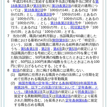
6
平成21年6月に支給する期末手当及び勤勉手当に関する
第
18条第2項
及び
第3項
並びに
第19条第2項
の規定の適用につ
いては，
第18条第2項
中「100分の140」とあるのは「100
分の125」とし，
同条第3項
中「「100分の140」とあるの
は「100分の75」」とあるのは「「100分の125」とあるの
は「100分の70」」とし，
第19条第2項第1号
中「100分の
72.5」とあるのは「100分の70」とし，
同項第2号
中「100
分の35」とあるのは「100分の30」とする。
7
当分の間，職員の給料月額は，当該職員が60歳に達した
日後における最初の4月1日
(
附則第9項
において「特定日」
という。)
以後，当該職員に適用される給料表の給料月額の
うち，
第5条第1項
，
第2項
，
第4項
及び
第5項
の規定により
当該職員の受ける号給に応じた額に100分の70を乗じて得
た額
(当該額に，50円未満の端数を生じたときはこれを切り
捨て，50円以上100円未満の端数を生じたときはこれを100
円に切り上げるものとする。)
とする。
8
前項
の規定は，次に掲げる職員には適用しない。
(1)
臨時的に任用される職員その他の法律により任期を定
めて任用される職員及び非常勤職員
(2)
南国市職員の定年等に関する条例
(昭和59年南国市条
例第26号。以下この項及び次項において「定年条例」と
いう。)
第9条第1項
又は
第2項
の規定により
同条第1項
に
規定する異動期間
(
同項
又は
同条第2項
の規定により延長
された期間を含む。)
を延長された
定年条例第6条
に規定
する職を占める職員