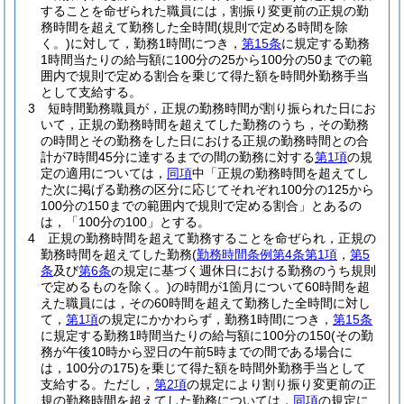
することを命ぜられた職員には，割振り変更前の正規の勤
務時間を超えて勤務した全時間
(規則で定める時間を除
く。)
に対して，勤務1時間につき，
第15条
に規定する勤務
1時間当たりの給与額に100分の25から100分の50までの範
囲内で規則で定める割合を乗じて得た額を時間外勤務手当
として支給する。
3
短時間勤務職員が，正規の勤務時間が割り振られた日にお
いて，正規の勤務時間を超えてした勤務のうち，その勤務
の時間とその勤務をした日における正規の勤務時間との合
計が7時間45分に達するまでの間の勤務に対する
第1項
の規
定の適用については，
同項
中「正規の勤務時間を超えてし
た次に掲げる勤務の区分に応じてそれぞれ100分の125から
100分の150までの範囲内で規則で定める割合」とあるの
は，「100分の100」とする。
4
正規の勤務時間を超えて勤務することを命ぜられ，正規の
勤務時間を超えてした勤務
(
勤務時間条例第4条第1項
，
第5
条
及び
第6条
の規定に基づく週休日における勤務のうち規則
で定めるものを除く。)
の時間が1箇月について60時間を超
えた職員には，その60時間を超えて勤務した全時間に対し
て，
第1項
の規定にかかわらず，勤務1時間につき，
第15条
に規定する勤務1時間当たりの給与額に100分の150
(その勤
務が午後10時から翌日の午前5時までの間である場合に
は，100分の175)
を乗じて得た額を時間外勤務手当として
支給する。
ただし，
第2項
の規定により割り振り変更前の正
規の勤務時間を超えてした勤務については，
同項
の規定に