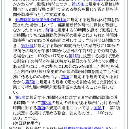
かかわらず，勤務1時間につき，
第15条
に規定する勤務1時
間当たりの給与額に規則で定める割合を乗じて得た額を時
間外勤務手当として支給する。
5
勤務時間条例第9条の4第1項
に規定する超勤代休時間を指
定された場合において，当該超勤代休時間に職員が勤務し
なかったときは，
前項
に規定する60時間を超えて勤務した
全時間のうち当該超勤代休時間の指定に代えられた時間外
勤務手当の支給に係る時間に対しては，当該時間1時間につ
き，
第15条
に規定する勤務1時間当たりの給与額に100分の
150
(その時間が午後10時から翌日の午前5時までの間であ
る場合には，100分の175)
から
第1項
に規定する規則で定め
る割合
(その時間が午後10時から翌日の午前5時までの間で
ある場合には，その割合に100分の25を加算した割合)
を減
じた割合
(割り振り変更前の正規の勤務時間を超えてした勤
務に係るものの場合には，
前項
に規定する規則で定める割
合から
第2項
に規定する規則で定める割合を減じた割合)
を
乗じて得た額の時間外勤務手当を支給することを要しな
い。
6
第3項
に規定する7時間45分に達するまでの間の勤務に係
る時間について
前2項
の規定の適用がある場合における当該
時間に対する
前項
の規定の適用については，
同項
中「第1項
に規定する規則で定める割合」とあるのは，「100分の
100」とする。
(休日勤務手当)
第14条
祝日法による休日等
(
勤務時間条例第4条第1項
又は