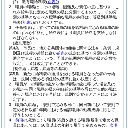
(2)
教育職給料表
(
別表2
)
2
職員の職務は，その複雑，困難及び責任の度に基づき，こ
れを給料表に定める職務の級に分類するものとし，その分
類の基準となるべき標準的な職務の内容は，等級別基準職
務表
(
別表3
)
のとおりとする。
3
任命権者は，すべての職員の職を給料表に定める職務の級
のいずれかに格付し給料表により職員に給料を支給しなけ
ればならない。
(級別定数)
第4条
市長は，地方公共団体の組織に関する法令，条例，規
則及び規程の趣旨に従い
前条
の規定に基づく分類の基準に
適合するように，かつ，予算の範囲内で職務の級の定数を
設定し，又は改定することができる。
(初任給，昇格，昇給等の基準)
第5条
新たに給料表の適用を受ける職員となった者の号給
は，規則で定める初任給の基準に従い決定する。
2
職員が一の職務の級から他の職務の級に移った場合又は一
の職から同じ職務の級の初任給の基準を異にする他の職に
移った場合における号給は，規則で定めるところにより決
定する。
3
職員の昇給は，規則で定める日に，同日前において規則で
定める日以前1年間における当該職員の勤務成績に応じて，
行うものとする。
4
前項
の規定により職員
(55歳を超える職員
(規則で定める職
員にあっては，56歳以上の年齢で規則で定めるもの。
次項