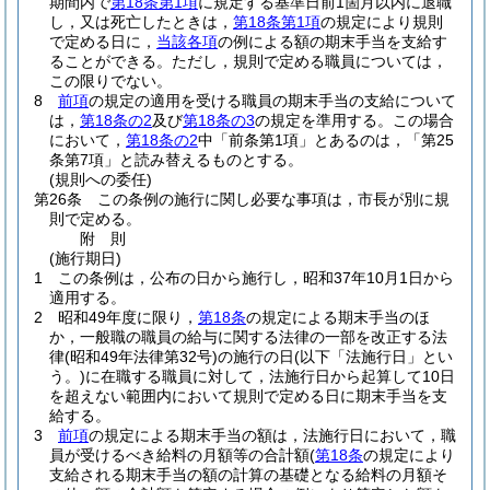
期間内で
第18条第1項
に規定する基準日前1箇月以内に退職
し，又は死亡したときは，
第18条第1項
の規定により規則
で定める日に，
当該各項
の例による額の期末手当を支給す
ることができる。
ただし，規則で定める職員については，
この限りでない。
8
前項
の規定の適用を受ける職員の期末手当の支給について
は，
第18条の2
及び
第18条の3
の規定を準用する。
この場合
において，
第18条の2
中「前条第1項」とあるのは，「第25
条第7項」と読み替えるものとする。
(規則への委任)
第26条
この条例の施行に関し必要な事項は，市長が別に規
則で定める。
附
則
(施行期日)
1
この条例は，公布の日から施行し，昭和37年10月1日から
適用する。
2
昭和49年度に限り，
第18条
の規定による期末手当のほ
か，一般職の職員の給与に関する法律の一部を改正する法
律
(昭和49年法律第32号)
の施行の日
(以下「法施行日」とい
う。)
に在職する職員に対して，法施行日から起算して10日
を超えない範囲内において規則で定める日に期末手当を支
給する。
3
前項
の規定による期末手当の額は，法施行日において，職
員が受けるべき給料の月額等の合計額
(
第18条
の規定により
支給される期末手当の額の計算の基礎となる給料の月額そ