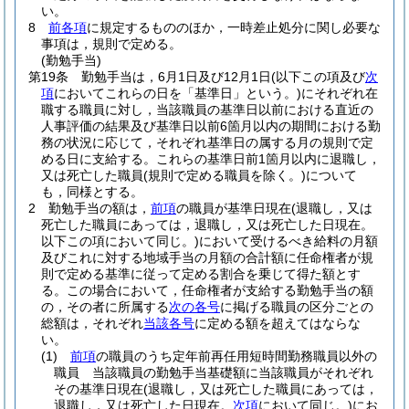
い。
8
前各項
に規定するもののほか，一時差止処分に関し必要な
事項は，規則で定める。
(勤勉手当)
第19条
勤勉手当は，6月1日及び12月1日
(以下この項及び
次
項
においてこれらの日を「基準日」という。)
にそれぞれ在
職する職員に対し，当該職員の基準日以前における直近の
人事評価の結果及び基準日以前6箇月以内の期間における勤
務の状況に応じて，それぞれ基準日の属する月の規則で定
める日に支給する。
これらの基準日前1箇月以内に退職し，
又は死亡した職員
(規則で定める職員を除く。)
について
も，同様とする。
2
勤勉手当の額は，
前項
の職員が基準日現在
(退職し，又は
死亡した職員にあっては，退職し，又は死亡した日現在。
以下この項において同じ。)
において受けるべき給料の月額
及びこれに対する地域手当の月額の合計額に任命権者が規
則で定める基準に従って定める割合を乗じて得た額とす
る。
この場合において，任命権者が支給する勤勉手当の額
の，その者に所属する
次の各号
に掲げる職員の区分ごとの
総額は，それぞれ
当該各号
に定める額を超えてはならな
い。
(1)
前項
の職員のうち定年前再任用短時間勤務職員以外の
職員 当該職員の勤勉手当基礎額に当該職員がそれぞれ
その基準日現在
(退職し，又は死亡した職員にあっては，
退職し，又は死亡した日現在。
次項
において同じ。)
にお