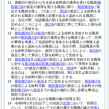
11
異動日の前日から引き続き給料表の適用を受ける職員
(
附
則第7項
の規定の適用を受ける職員に限り，
附則第9項
に規
定する職員を除く。)
であって，
同項
の規定による給料を支
給される職員との権衡上必要があると認められる職員に
は，当分の間，当該職員の受ける給料月額のほか，規則で
定めるところにより，
前2項
の規定に準じて算出した額を給
料として支給する。
12
附則第9項
又は
前項
の規定による給料を支給される職員
以外の
附則第7項
の規定の適用を受ける職員であって，任用
の事情を考慮して当該給料を支給される職員との権衡上必
要があると認められる職員には，当分の間，当該職員の受
ける給料月額のほか，規則で定めるところにより，
前3項
の
規定に準じて算出した額を給料として支給する。
13
附則第9項
又は
前2項
の規定による給料を支給される職員
に対する
第18条第4項
(
第19条第3項
において準用する場合
を含む。)
の規定の適用については，
同項
中「給料月額」と
あるのは，「給料月額と附則第9項，第11項又は第12項の
規定による給料の額との合計額」とする。
14
附則第7項
から
前項
までに定めるもののほか，
附則第7項
の規定による給料月額，
附則第9項
の規定による給料その他
附則第7項
から
前項
までの規定の施行に関し必要な事項は，
規則で定める。
(令和6年1月1日における職務の級の切替え等)
15
令和6年1月1日
(以下この項及び
次項
において「切替日」
という。)
の前日においてその者の属する職務の級が
別表1