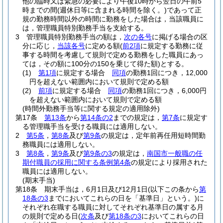
他の臨時又は緊急の必要により午後10時から翌日の午前5
時までの間
(週休日等に含まれる時間を除く。)
であって正
規の勤務時間以外の時間に勤務をした場合は，当該職員に
は，管理職員特別勤務手当を支給する。
3
管理職員特別勤務手当の額は，
次の各号
に掲げる場合の区
分に応じ，
当該各号
に定める額
(
前2項
に規定する勤務に従
事する時間を考慮して規則で定める勤務をした職員にあっ
ては，その額に100分の150を乗じて得た額)
とする。
(1)
第1項
に規定する場合
同項
の勤務1回につき，12,000
円を超えない範囲内において規則で定める額
(2)
前項
に規定する場合
同項
の勤務1回につき，6,000円
を超えない範囲内において規則で定める額
(時間外勤務手当等に関する規定の適用除外)
第17条
第13条
から
第14条の2
までの規定は，
第7条
に規定す
る管理職手当を受ける職員には適用しない。
2
第5条
，
第8条
及び
第9条
の規定は，定年前再任用短時間勤
務職員には適用しない。
3
第8条
，
第9条
及び
第9条の3
の規定は，
南国市一般職の任
期付職員の採用に関する条例第4条
の規定により採用された
職員には適用しない。
(期末手当)
第18条
期末手当は，6月1日及び12月1日
(以下この条から
第
18条の3
までにおいてこれらの日を「基準日」という。)
に
それぞれ在職する職員に対してそれぞれ基準日の属する月
の規則で定める日
(
次条
及び
第18条の3
においてこれらの日