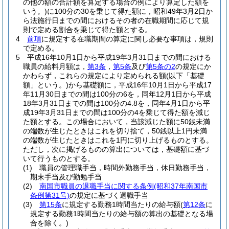
の他の額の合計額を算定する場合の例により算定した額を
いう。)
に100分の30を乗じて得た額に，昭和49年3月2日か
ら法施行日までの間におけるその者の在職期間に応じて規
則で定める割合を乗じて得た額とする。
4
前項
に規定する在職期間の算定に関し必要な事項は，規則
で定める。
5
平成16年10月1日から平成19年3月31日までの間における
職員の給料月額は，
第3条
，
第5条
及び
第5条の2
の規定にか
かわらず，これらの規定により定められる額
(以下「基礎
額」という。)
から基礎額に，平成16年10月1日から平成17
年11月30日までの間は100分の6を，同年12月1日から平成
18年3月31日までの間は100分の4.8を，同年4月1日から平
成19年3月31日までの間は100分の4を乗じて得た額を減じ
た額とする。
この場合において，当該減じた額に50銭未満
の端数が生じたときはこれを切り捨て，50銭以上1円未満
の端数が生じたときはこれを1円に切り上げるものとする。
ただし，次に掲げるものの算出については，基礎額に基づ
いて行うものとする。
(1)
職員の管理職手当，時間外勤務手当，休日勤務手当，
期末手当及び勤勉手当
(2)
南国市職員の退職手当に関する条例
(昭和37年南国市
条例第31号)
の規定に基づく退職手当
(3)
第15条
に規定する勤務1時間当たりの給与額
(
第12条
に
規定する勤務1時間当たりの給与額の算出の基礎となる場
合を除く。)