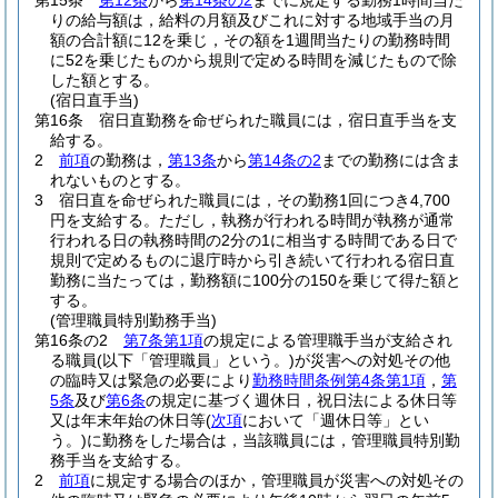
第15条
第12条
から
第14条の2
までに規定する勤務1時間当た
りの給与額は，給料の月額及びこれに対する地域手当の月
額の合計額に12を乗じ，その額を1週間当たりの勤務時間
に52を乗じたものから規則で定める時間を減じたもので除
した額とする。
(宿日直手当)
第16条
宿日直勤務を命ぜられた職員には，宿日直手当を支
給する。
2
前項
の勤務は，
第13条
から
第14条の2
までの勤務には含ま
れないものとする。
3
宿日直を命ぜられた職員には，その勤務1回につき4,700
円を支給する。
ただし，執務が行われる時間が執務が通常
行われる日の執務時間の2分の1に相当する時間である日で
規則で定めるものに退庁時から引き続いて行われる宿日直
勤務に当たっては，勤務額に100分の150を乗じて得た額と
する。
(管理職員特別勤務手当)
第16条の2
第7条第1項
の規定による管理職手当が支給され
る職員
(以下「管理職員」という。)
が災害への対処その他
の臨時又は緊急の必要により
勤務時間条例第4条第1項
，
第
5条
及び
第6条
の規定に基づく週休日，祝日法による休日等
又は年末年始の休日等
(
次項
において「週休日等」とい
う。)
に勤務をした場合は，当該職員には，管理職員特別勤
務手当を支給する。
2
前項
に規定する場合のほか，管理職員が災害への対処その