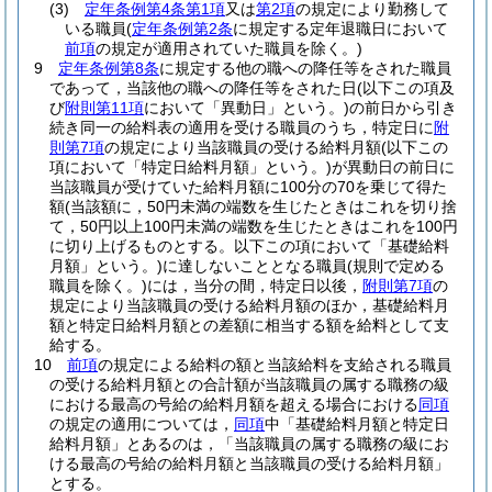
(3)
定年条例第4条第1項
又は
第2項
の規定により勤務して
いる職員
(
定年条例第2条
に規定する定年退職日において
前項
の規定が適用されていた職員を除く。)
9
定年条例第8条
に規定する他の職への降任等をされた職員
であって，当該他の職への降任等をされた日
(以下この項及
び
附則第11項
において「異動日」という。)
の前日から引き
続き同一の給料表の適用を受ける職員のうち，特定日に
附
則第7項
の規定により当該職員の受ける給料月額
(以下この
項において「特定日給料月額」という。)
が異動日の前日に
当該職員が受けていた給料月額に100分の70を乗じて得た
額
(当該額に，50円未満の端数を生じたときはこれを切り捨
て，50円以上100円未満の端数を生じたときはこれを100円
に切り上げるものとする。以下この項において「基礎給料
月額」という。)
に達しないこととなる職員
(規則で定める
職員を除く。)
には，当分の間，特定日以後，
附則第7項
の
規定により当該職員の受ける給料月額のほか，基礎給料月
額と特定日給料月額との差額に相当する額を給料として支
給する。
10
前項
の規定による給料の額と当該給料を支給される職員
の受ける給料月額との合計額が当該職員の属する職務の級
における最高の号給の給料月額を超える場合における
同項
の規定の適用については，
同項
中「基礎給料月額と特定日
給料月額」とあるのは，「当該職員の属する職務の級にお
ける最高の号給の給料月額と当該職員の受ける給料月額」
とする。