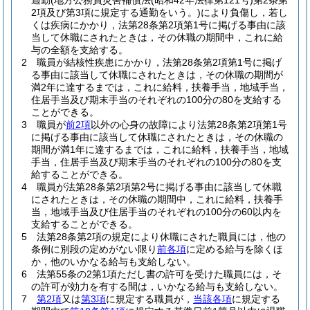
通勤
(地方公務員災害補償法
(昭和42年法律第121号)
第2条第
2項及び第3項に規定する通勤をいう。)
により負傷し，若し
くは疾病にかかり，法第28条第2項第1号に掲げる事由に該
当して休職にされたときは，その休職の期間中，これに給
与の全額を支給する。
2
職員が結核性疾患にかかり，法第28条第2項第1号に掲げ
る事由に該当して休職にされたときは，その休職の期間が
満2年に達するまでは，これに給料，扶養手当，地域手当，
住居手当及び期末手当のそれぞれの100分の80を支給する
ことができる。
3
職員が
前2項
以外の心身の故障により法第28条第2項第1号
に掲げる事由に該当して休職にされたときは，その休職の
期間が満1年に達するまでは，これに給料，扶養手当，地域
手当，住居手当及び期末手当のそれぞれの100分の80を支
給することができる。
4
職員が法第28条第2項第2号に掲げる事由に該当して休職
にされたときは，その休職の期間中，これに給料，扶養手
当，地域手当及び住居手当のそれぞれの100分の60以内を
支給することができる。
5
法第28条第2項の規定により休職にされた職員には，他の
条例に別段の定めがない限り
前各項
に定める給与を除くほ
か，他のいかなる給与も支給しない。
6
法第55条の2第1項ただし書の許可を受けた職員には，そ
の許可が効力を有する間は，いかなる給与も支給しない。
7
第2項
又は
第3項
に規定する職員が，
当該各項
に規定する