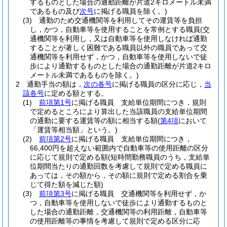
するものとした場合の通勤距離が片道2キロメートル未満
であるもの及び
次号
に掲げる職員を除く。)
(3)
通勤のため交通機関等を利用してその運賃等を負担
し，かつ，自動車等を使用することを常例とする職員
(交
通機関等を利用し，又は自動車等を使用しなければ通勤
することが著しく困難である職員以外の職員であって交
通機関等を利用せず，かつ，自動車等を使用しないで徒
歩により通勤するものとした場合の通勤距離が片道2キロ
メートル未満であるものを除く。)
2
通勤手当の額は，
次の各号
に掲げる職員の区分に応じ，
当
該各号
に定める額とする。
(1)
前項第1号
に掲げる職員 支給単位期間につき，規則
で定めるところにより算出した当該職員の支給単位期間
の通勤に要する運賃等の額に相当する額
(
第4項
において
「運賃等相当額」という。)
(2)
前項第2号
に掲げる職員 支給単位期間につき，
66,400円を超えない範囲内で自動車等の使用距離の区分
に応じて規則で定める額
(短時間勤務職員のうち，支給単
位期間当たりの通勤回数を考慮して規則で定める職員に
あっては，その額から，その額に規則で定める割合を乗
じて得た額を減じた額)
(3)
前項第3号
に掲げる職員 交通機関等を利用せず，か
つ，自動車等を使用しないで徒歩により通勤するものと
した場合の通勤距離，交通機関等の利用距離，自動車等
の使用距離等の事情を考慮して規則で定める区分に応