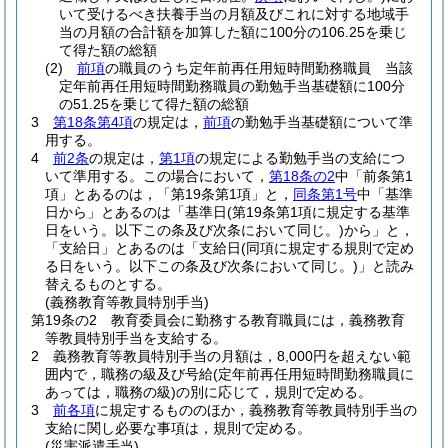
いて受けるべき扶養手当の月額及びこれに対する地域手
当の月額の合計額を加算した額に100分の106.25を乗じ
て得た額の総額
(2)
前項
の職員のうち定年前再任用短時間勤務職員 当該
定年前再任用短時間勤務職員の勤勉手当基礎額に100分
の51.25を乗じて得た額の総額
3
第18条第4項
の規定は，
前項
の勤勉手当基礎額について準
用する。
4
前2条
の規定は，
第1項
の規定による勤勉手当の支給につ
いて準用する。
この場合において，
第18条の2
中「前条第1
項」とあるのは，「第19条第1項」と，
同条第1号
中「基準
日から」とあるのは「基準日
(第19条第1項に規定する基準
日をいう。以下この条及び次条において同じ。)
から」と，
「支給日」とあるのは「支給日
(同項に規定する規則で定め
る日をいう。以下この条及び次条において同じ。)
」と読み
替えるものとする。
(義務教育等教員特別手当)
第19条の2
教育委員会に勤務する教育職員には，義務教育
等教員特別手当を支給する。
2
義務教育等教員特別手当の月額は，8,000円を超えない範
囲内で，職務の級及び号給
(定年前再任用短時間勤務職員に
あっては，職務の級)
の別に応じて，規則で定める。
3
前各項
に規定するもののほか，義務教育等教員特別手当の
支給に関し必要な事項は，規則で定める。
(災害派遣手当)