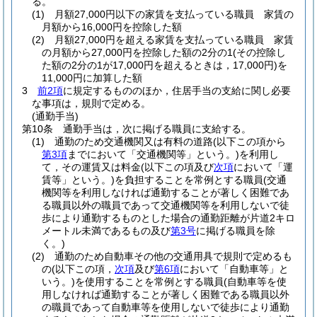
る。
(1)
月額27,000円以下の家賃を支払っている職員 家賃の
月額から16,000円を控除した額
(2)
月額27,000円を超える家賃を支払っている職員 家賃
の月額から27,000円を控除した額の2分の1
(その控除し
た額の2分の1が17,000円を超えるときは，17,000円)
を
11,000円に加算した額
3
前2項
に規定するもののほか，住居手当の支給に関し必要
な事項は，規則で定める。
(通勤手当)
第10条
通勤手当は，次に掲げる職員に支給する。
(1)
通勤のため交通機関又は有料の道路
(以下この項から
第3項
までにおいて「交通機関等」という。)
を利用し
て，その運賃又は料金
(以下この項及び
次項
において「運
賃等」という。)
を負担することを常例とする職員
(交通
機関等を利用しなければ通勤することが著しく困難であ
る職員以外の職員であって交通機関等を利用しないで徒
歩により通勤するものとした場合の通勤距離が片道2キロ
メートル未満であるもの及び
第3号
に掲げる職員を除
く。)
(2)
通勤のため自動車その他の交通用具で規則で定めるも
の
(以下この項，
次項
及び
第6項
において「自動車等」と
いう。)
を使用することを常例とする職員
(自動車等を使
用しなければ通勤することが著しく困難である職員以外
の職員であって自動車等を使用しないで徒歩により通勤