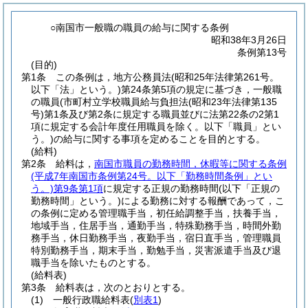
○南国市一般職の職員の給与に関する条例
昭和38年3月26日
条例第13号
(目的)
第1条
この条例は，地方公務員法
(昭和25年法律第261号。
以下「法」という。)
第24条第5項の規定に基づき，一般職
の職員
(市町村立学校職員給与負担法
(昭和23年法律第135
号)
第1条及び第2条に規定する職員並びに法第22条の2第1
項に規定する会計年度任用職員を除く。以下「職員」とい
う。)
の給与に関する事項を定めることを目的とする。
(給料)
第2条
給料は，
南国市職員の勤務時間，休暇等に関する条例
(平成7年南国市条例第24号。以下「勤務時間条例」とい
う。)
第9条第1項
に規定する正規の勤務時間
(以下「正規の
勤務時間」という。)
による勤務に対する報酬であって，こ
の条例に定める管理職手当，初任給調整手当，扶養手当，
地域手当，住居手当，通勤手当，特殊勤務手当，時間外勤
務手当，休日勤務手当，夜勤手当，宿日直手当，管理職員
特別勤務手当，期末手当，勤勉手当，災害派遣手当及び退
職手当を除いたものとする。
(給料表)
第3条
給料表は，次のとおりとする。
(1)
一般行政職給料表
(
別表1
)