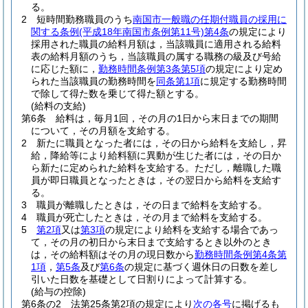
る。
2
短時間勤務職員のうち
南国市一般職の任期付職員の採用に
関する条例
(平成18年南国市条例第11号)
第4条
の規定により
採用された職員の給料月額は，当該職員に適用される給料
表の給料月額のうち，当該職員の属する職務の級及び号給
に応じた額に，
勤務時間条例第3条第5項
の規定により定め
られた当該職員の勤務時間を
同条第1項
に規定する勤務時間
で除して得た数を乗じて得た額とする。
(給料の支給)
第6条
給料は，毎月1回，その月の1日から末日までの期間
について，その月額を支給する。
2
新たに職員となった者には，その日から給料を支給し，昇
給，降給等により給料額に異動が生じた者には，その日か
ら新たに定められた給料を支給する。
ただし，離職した職
員が即日職員となったときは，その翌日から給料を支給す
る。
3
職員が離職したときは，その日まで給料を支給する。
4
職員が死亡したときは，その月まで給料を支給する。
5
第2項
又は
第3項
の規定により給料を支給する場合であっ
て，その月の初日から末日まで支給するとき以外のとき
は，その給料額はその月の現日数から
勤務時間条例第4条第
1項
，
第5条
及び
第6条
の規定に基づく週休日の日数を差し
引いた日数を基礎として日割りによって計算する。
(給与の控除)
第6条の2
法第25条第2項の規定により
次の各号
に掲げるも