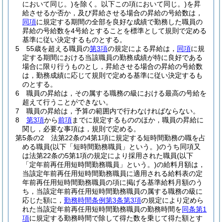
において同じ。)
を除く。以下この項において同じ。)
を昇
給させるか否か，及び昇給させる場合の昇給の号給数は，
同項
に規定する期間の全部を良好な成績で勤務した職員の
昇給の号給数を4号給とすることを標準として規則で定める
基準に従い決定するものとする。
5
55歳を超える職員の
第3項
の規定による昇給は，
同項
に規
定する期間における当該職員の勤務成績が特に良好である
場合に限り行うものとし，昇給させる場合の昇給の号給数
は，勤務成績に応じて規則で定める基準に従い決定するも
のとする。
6
職員の昇給は，その属する職務の級における最高の号給を
超えて行うことができない。
7
職員の昇給は，予算の範囲内で行わなければならない。
8
第3項
から
前項
までに規定するもののほか，職員の昇給に
関し，必要な事項は，規則で定める。
第5条の2
法第22条の4第1項に規定する短時間勤務の職を占
める職員
(以下「短時間勤務職員」という。)
のうち同項又
は法第22条の5第1項の規定により採用された職員
(以下
「定年前再任用短時間勤務職員」という。)
の給料月額は，
当該定年前再任用短時間勤務職員に適用される給料表の定
年前再任用短時間勤務職員の項に掲げる基準給料月額のう
ち，当該定年前再任用短時間勤務職員の属する職務の級に
応じた額に，
勤務時間条例第3条第3項
の規定により定めら
れた当該定年前再任用短時間勤務職員の勤務時間を
同条第1
項
に規定する勤務時間で除して得た数を乗じて得た額とす