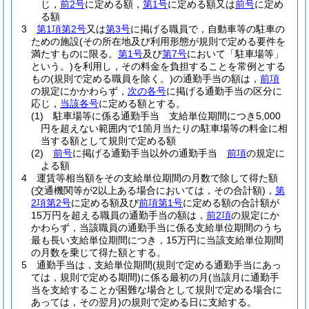
じ，
前2号
に定める額，
第1号
に定める額又は
前号
に定め
る額
3
第1項第2号
又は
第3号
に掲げる職員で，自動車等の駐車の
ための施設
(その所在地及び利用形態が規則で定める要件を
満たすものに限る。
第1号
及び
第7号
において「駐車場等」
という。)
を利用し，その料金を負担することを常例とする
もの
(規則で定める職員を除く。)
の通勤手当の額は，
前項
の規定にかかわらず，
次の各号
に掲げる通勤手当の区分に
応じ，
当該各号
に定める額とする。
(1)
駐車場等に係る通勤手当 支給単位期間につき5,000
円を超えない範囲内で1箇月当たりの駐車場等の料金に相
当する額として規則で定める額
(2)
前号
に掲げる通勤手当以外の通勤手当
前項
の規定に
よる額
4
運賃等相当額をその支給単位期間の月数で除して得た額
(交通機関等が2以上ある場合においては，その合計額)
，
第
2項第2号
に定める額及び
前項第1号
に定める額の合計額が
15万円を超える職員の通勤手当の額は，
前2項
の規定にか
かわらず，当該職員の通勤手当に係る支給単位期間のうち
最も長い支給単位期間につき，15万円に当該支給単位期間
の月数を乗じて得た額とする。
5
通勤手当は，支給単位期間
(規則で定める通勤手当にあっ
ては，規則で定める期間)
に係る最初の月
(当該月に通勤手
当を支給することが困難な場合として規則で定める場合に
あっては，その翌月)
の規則で定める日に支給する。