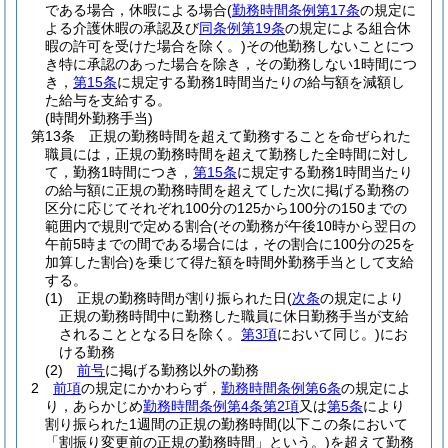
である場合，休暇による場合
(
勤務時間条例第17条
の規定に
よる介護休暇の承認及び
同条例第19条
の規定による組合休
暇の許可を受けた場合を除く。)
その他勤務しないことにつ
き特に承認のあった場合を除き，その勤務しない1時間につ
き，
第15条
に規定する勤務1時間当たりの給与額を減額し
た給与を支給する。
(時間外勤務手当)
第13条
正規の勤務時間を超えて勤務することを命ぜられた
職員には，正規の勤務時間を超えて勤務した全時間に対し
て，勤務1時間につき，
第15条
に規定する勤務1時間当たり
の給与額に正規の勤務時間を超えてした次に掲げる勤務の
区分に応じてそれぞれ100分の125から100分の150までの
範囲内で規則で定める割合
(その勤務が午後10時から翌日の
午前5時までの間である場合には，その割合に100分の25を
加算した割合)
を乗じて得た額を時間外勤務手当として支給
する。
(1)
正規の勤務時間が割り振られた日
(
次条
の規定により
正規の勤務時間中に勤務した職員に休日勤務手当が支給
されることとなる日を除く。
第3項
において同じ。)
にお
ける勤務
(2)
前号
に掲げる勤務以外の勤務
2
前項
の規定にかかわらず，
勤務時間条例第6条
の規定によ
り，あらかじめ
勤務時間条例第4条第2項
又は
第5条
により
割り振られた1週間の正規の勤務時間
(以下この条において
「割振り変更前の正規の勤務時間」という。)
を超えて勤務