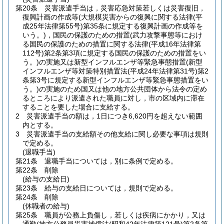
第20条
災害派遣手当は，災害応急対策若しくは災害復旧，
復興計画の作成等
(大規模災害からの復興に関する法律
(平
成25年法律第55号)
第35条に規定する復興計画の作成等を
いう。)
，国民の保護のための措置
(武力攻撃事態等におけ
る国民の保護のための措置に関する法律
(平成16年法律第
112号)
第2条第3項に規定する国民の保護のための措置をい
う。)
の実施又は新型インフルエンザ等緊急事態措置
(新型
インフルエンザ等対策特別措置法
(平成24年法律第31号)
第2
条第3号に規定する新型インフルエンザ等緊急事態措置をい
う。)
の実施のため国又は他の地方公共団体から法令の定め
るところにより派遣された職員に対し，市の区域内に滞在
することを要した場合に支給する。
2
災害派遣手当の額は，1日につき6,620円を超えない範囲
内とする。
3
災害派遣手当の支給額その他支給に関し必要な事項は規則
で定める。
(退職手当)
第21条
退職手当については，別に条例で定める。
第22条
削除
(給与の支給日)
第23条
給与の支給日については，規則で定める。
第24条
削除
(休職者の給与)
第25条
職員が公務上負傷し，若しくは疾病にかかり，又は