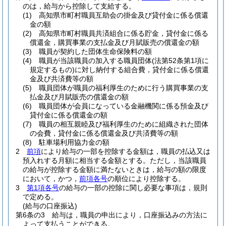
のは，給与から控除して支給する。
(1)
高知県市町村職員互助会の掛金及び貸付金に係る償還
金の額
(2)
高知県市町村職員共済組合に係る貯金，貸付金に係る
償還金，購買事業の支払金及び月賦販売の償還金の額
(3)
職員が契約した団体生命保険料の額
(4)
職員が当該職員の加入する職員団体
(法第52条第1項に
規定するもの)
に対し納付する組合費，貸付金に係る償還
金及び共済費等の額
(5)
職員団体が職員の福利厚生のために行う購買事業の支
払金及び月賦販売の償還金の額
(6)
職員団体が会員になっている金融機関に係る預金及び
貸付金に係る償還金の額
(7)
職員の相互親睦及び福利厚生のために組織された団体
の会費，貸付金に係る償還金及び共済費等の額
(8)
駐車場利用協力金の額
2
前項
により給与の一部を控除する金額は，職員の払込又は
預入れする月額に相当する金額とする。
ただし，当該職員
の給与が控除する金額に満たないときは，給与の額の限度
において，かつ，
前項各号
の順位により控除する。
3
第1項各号
の給与の一部の控除に関し必要な事項は，規則
で定める。
(給与の口座振込)
第6条の3
給与は，職員の申出により，口座振込みの方法に
よって支払うことができる。