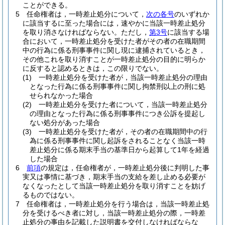
ことができる。
5
任命権者は，一時差止処分について，
次の各号
のいずれか
に該当するに至った場合には，速やかに当該一時差止処分
を取り消さなければならない。
ただし，
第3号
に該当する場
合において，一時差止処分を受けた者がその者の在職期間
中の行為に係る刑事事件に関し現に逮捕されているとき，
その他これを取り消すことが一時差止処分の目的に明らか
に反すると認めるときは，この限りでない。
(1)
一時差止処分を受けた者が，当該一時差止処分の理由
となった行為に係る刑事事件に関し拘禁刑以上の刑に処
せられなかった場合
(2)
一時差止処分を受けた者について，当該一時差止処分
の理由となった行為に係る刑事事件につき公訴を提起し
ない処分があった場合
(3)
一時差止処分を受けた者が，その者の在職期間中の行
為に係る刑事事件に関し起訴をされることなく当該一時
差止処分に係る期末手当の基準日から起算して1年を経過
した場合
6
前項
の規定は，任命権者が，一時差止処分後に判明した事
実又は事情に基づき，期末手当の支給を差し止める必要が
なくなったとして当該一時差止処分を取り消すことを妨げ
るものではない。
7
任命権者は，一時差止処分を行う場合は，当該一時差止処
分を受けるべき者に対し，当該一時差止処分の際，一時差
止処分の事由を記載した説明書を交付しなければならな