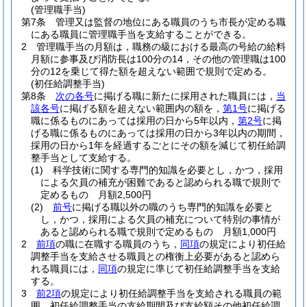
(管理職手当)
第7条
管理又は監督の地位にある職員のうち市長が定める職
にある職員に管理職手当を支給することができる。
2
管理職手当の月額は，職務の級における最高の号給の給料
月額に参事及び消防長は100分の14，その他の管理職は100
分の12を乗じて得た額を超えない範囲で規則で定める。
(初任給調整手当)
第8条
次の各号
に掲げる職に新たに採用された職員には，
当
該各号
に掲げる額を超えない範囲内の額を，
第1号
に掲げる
職に係るものにあっては採用の日から5年以内，
第2号
に掲
げる職に係るものにあっては採用の日から3年以内の期間，
採用の日から1年を経過するごとにその額を減じて初任給調
整手当として支給する。
(1)
科学技術に関する専門的知識を必要とし，かつ，採用
による欠員の補充が困難であると認められる職で規則で
定めるもの 月額2,500円
(2)
前号
に掲げる職以外の職のうち専門的知識を必要と
し，かつ，採用による欠員の補充について特別の事情が
あると認められる職で規則で定めるもの 月額1,000円
2
前項
の職に在職する職員のうち，
同項
の規定により初任給
調整手当を支給させる職員との権衡上必要があると認めら
れる職員には，
同項
の規定に準じて初任給調整手当を支給
する。
3
前2項
の規定により初任給調整手当を支給される職員の範
囲，初任給調整手当の支給期間及び支給額その他初任給調