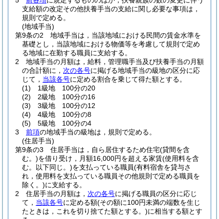
5
前各項
に規定するもののほか，扶養親族の数の変更に伴う
支給額の改定その他扶養手当の支給に関し必要な事項は，
規則で定める。
(地域手当)
第9条の2
地域手当は，当該地域における民間の賃金水準を
基礎とし，当該地域における物価等を考慮して規則で定め
る地域に在勤する職員に支給する。
2
地域手当の月額は，給料，管理職手当及び扶養手当の月額
の合計額に，
次の各号
に掲げる地域手当の級地の区分に応
じて，
当該各号
に定める割合を乗じて得た額とする。
(1)
1級地 100分の20
(2)
2級地 100分の16
(3)
3級地 100分の12
(4)
4級地 100分の8
(5)
5級地 100分の4
3
前項
の地域手当の級地は，規則で定める。
(住居手当)
第9条の3
住居手当は，自ら居住するため住宅
(貸間を含
む。)
を借り受け，月額16,000円を超える家賃
(使用料を含
む。以下同じ。)
を支払っている職員
(有料宿舎を貸与さ
れ，使用料を支払っている職員その他規則で定める職員を
除く。)
に支給する。
2
住居手当の月額は，
次の各号
に掲げる職員の区分に応じ
て，
当該各号
に定める額
(その額に100円未満の端数を生じ
たときは，これを切り捨てた額とする。)
に相当する額とす