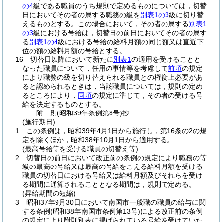
の4
級である職員のうち規則で定めるものについては，切替
日においてその者の属する職務の級を
別表1の3
級に切り替
えるものとする。
この場合において，その者の属する
別表1
の3
級における号給は，切替日の前日においてその者の属す
る
別表1の4
級における号給の給料月額の同じ額又は直近下
位の額の給料月額の号給とする。
16
切替日以降において新たに
別表1
の適用を受けることと
なった職員について，任用の事情等を考慮して
前項
の規定
により職務の級を切り替えられる職員との権衡上必要があ
ると認められるときは，当該職員については，規則の定め
るところにより，
同項
の規定に準じて，その者の受ける号
給を決定するものとする。
附
則
(昭和39年
条例第8号)
抄
(施行期日)
1
この条例は，昭和39年4月1日から施行し，第16条の2の規
定を除くほか，昭和38年10月1日から適用する。
(最高号給等を受ける職員の切替え等)
2
切替日の前日において改正前の条例の規定により職務の等
級の最高の号給又は最高の号給をこえる給料月額を受ける
職員の切替日における号給又は給料月額及びそれらを受け
る期間に通算されることとなる期間は，規則で定める。
(昇給期間の短縮)
3
昭和37年9月30日において南国市一般職の職員の給与に関
する条例
(昭和38年南国市条例第13号)
による改正前の条例
の規定により附則別表に掲げられている号給を受けていた