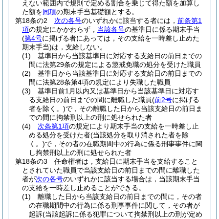
えない範囲内で規則で定める割合を乗じて得た額を加算し
た額を
同項
の期末手当基礎額とする。
第18条の2
次の各号
のいずれかに該当する者には，
前条第1
項
の規定にかかわらず，
当該各号
の基準日に係る期末手当
(
第4号
に掲げる者にあっては，その支給を一時差し止めた
期末手当)
は，支給しない。
(1)
基準日から当該基準日に対応する支給日の前日までの
間に法第29条の規定による懲戒免職の処分を受けた職員
(2)
基準日から当該基準日に対応する支給日の前日までの
間に法第28条第4項の規定により失職した職員
(3)
基準日前1月以内又は基準日から当該基準日に対応す
る支給日の前日までの間に離職した職員
(
前2号
に掲げる
者を除く。)
で，その離職した日から当該支給日の前日ま
での間に拘禁刑以上の刑に処せられた者
(4)
次条第1項
の規定により期末手当の支給を一時差し止
める処分を受けた者
(当該処分を取り消された者を除
く。)
で，その者の在職期間中の行為に係る刑事事件に関
し拘禁刑以上の刑に処せられた者
第18条の3
任命権者は，支給日に期末手当を支給すること
とされていた職員で当該支給日の前日までの間に離職した
者が
次の各号
のいずれかに該当する場合は，当該期末手当
の支給を一時差し止めることができる。
(1)
離職した日から当該支給日の前日までの間に，その者
の在職期間中の行為に係る刑事事件に関して，その者が
起訴
(当該起訴に係る犯罪について拘禁刑以上の刑が定め