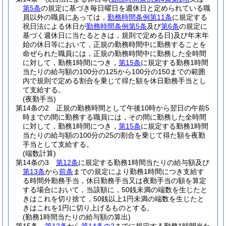
第5条
の規定に基づき毎日曜日を週休日と定められている職
員以外の職員にあっては，
勤務時間条例第11条
に規定する
祝日法による休日が
勤務時間条例第5条
及び
第6条
の規定に
基づく週休日に当たるときは，規則で定める日)
及び年末年
始の休日等において，正規の勤務時間中に勤務することを
命ぜられた職員には，正規の勤務時間中に勤務した全時間
に対して，勤務1時間につき，
第15条
に規定する勤務1時間
当たりの給与額の100分の125から100分の150までの範囲
内で規則で定める割合を乗じて得た額を休日勤務手当とし
て支給する。
(夜勤手当)
第14条の2
正規の勤務時間として午後10時から翌日の午前5
時までの間に勤務する職員には，その間に勤務した全時間
に対して，勤務1時間につき，
第15条
に規定する勤務1時間
当たりの給与額の100分の25の割合を乗じて得た額を夜勤
手当として支給する。
(端数計算)
第14条の3
第12条
に規定する勤務1時間当たりの給与額及び
第13条
から
前条
までの規定により勤務1時間につき支給す
る時間外勤務手当，休日勤務手当又は夜勤手当の額を算定
する場合において，当該額に，50銭未満の端数を生じたと
きはこれを切り捨て，50銭以上1円未満の端数を生じたと
きはこれを1円に切り上げるものとする。
(勤務1時間当たりの給与額の算出)