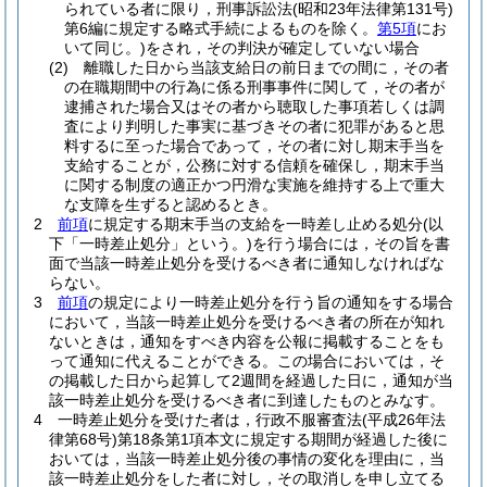
られている者に限り，刑事訴訟法
(昭和23年法律第131号)
第6編に規定する略式手続によるものを除く。
第5項
にお
いて同じ。)
をされ，その判決が確定していない場合
(2)
離職した日から当該支給日の前日までの間に，その者
の在職期間中の行為に係る刑事事件に関して，その者が
逮捕された場合又はその者から聴取した事項若しくは調
査により判明した事実に基づきその者に犯罪があると思
料するに至った場合であって，その者に対し期末手当を
支給することが，公務に対する信頼を確保し，期末手当
に関する制度の適正かつ円滑な実施を維持する上で重大
な支障を生ずると認めるとき。
2
前項
に規定する期末手当の支給を一時差し止める処分
(以
下「一時差止処分」という。)
を行う場合には，その旨を書
面で当該一時差止処分を受けるべき者に通知しなければな
らない。
3
前項
の規定により一時差止処分を行う旨の通知をする場合
において，当該一時差止処分を受けるべき者の所在が知れ
ないときは，通知をすべき内容を公報に掲載することをも
って通知に代えることができる。
この場合においては，そ
の掲載した日から起算して2週間を経過した日に，通知が当
該一時差止処分を受けるべき者に到達したものとみなす。
4
一時差止処分を受けた者は，行政不服審査法
(平成26年法
律第68号)
第18条第1項本文に規定する期間が経過した後に
おいては，当該一時差止処分後の事情の変化を理由に，当
該一時差止処分をした者に対し，その取消しを申し立てる