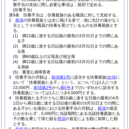
整手当の支給に関し必要な事項は，規則で定める。
(扶養手当)
第9条
扶養手当は，扶養親族のある職員に対して支給する。
2
前項
の扶養親族とは次に掲げる者で，他に生計の途がなく
主としてその職員の扶養を受けているものを扶養親族とす
る。
(1)
満22歳に達する日以後の最初の3月31日までの間にあ
る子
(2)
満22歳に達する日以後の最初の3月31日までの間にあ
る孫
(3)
満60歳以上の父母及び祖父母
(4)
満22歳に達する日以後の最初の3月31日までの間にあ
る弟妹
(5)
重度心身障害者
3
扶養手当の月額は，
前項第1号
に該当する扶養親族
(
次項
に
おいて「扶養親族たる子」という。)
については1人につき
13,000円，
前項第2号
から
第5号
までのいずれかに該当する
扶養親族については1人につき6,500円とする。
4
扶養親族たる子のうちに満15歳に達する日後の最初の4月
1日から満22歳に達する日以後の最初の3月31日までの間に
ある子がいる場合における扶養手当の月額は，
前項
の規定
にかかわらず，5,000円に当該期間にある当該扶養親族たる
子の数を乗じて得た額を
同項
の規定による額に加算した額
とする。