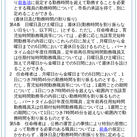
り
前各項
に規定する勤務時間を超えて勤務することを必要
とする職員の勤務時間について，市長の承認を得て，別に
定めることができる。
(週休日及び勤務時間の割り振り)
第4条
日曜日及び土曜日は，週休日
(勤務時間を割り振らな
い日をいう。以下同じ。)
とする。
ただし，任命権者は，育
児短時間勤務職員等については，必要に応じ当該育児短時
間勤務等の内容に従いこれらの日に加えて，月曜日から金
曜日までの5日間において週休日を設けるものとし，パート
タイム会計年度任用職員，定年前再任用短時間勤務職員又
は任期付短時間勤務職員については，日曜日及び土曜日に
加えて月曜日から金曜日までの5日間において週休日を設け
ることができる。
2
任命権者は，月曜日から金曜日までの5日間において，1
日につき7時間45分の勤務時間を割り振るものとする。
た
だし，育児短時間勤務職員等については，1週間ごとの期間
について，1日につき7時間45分を超えない範囲内で当該育
児短時間勤務等の内容に従い勤務時間を割り振るものと
し，パートタイム会計年度任用職員，定年前再任用短時間
勤務職員又は任期付短時間勤務職員については，1週間ごと
の期間について1日につき7時間45分を超えない範囲内で勤
務時間を割り振るものとする。
第5条
任命権者は，公務の運営上の事情により特別の形態に
よって勤務する必要のある職員については，
前条
の規定に
かかわらず，週休日及び勤務時間の割振りを別に定めるこ