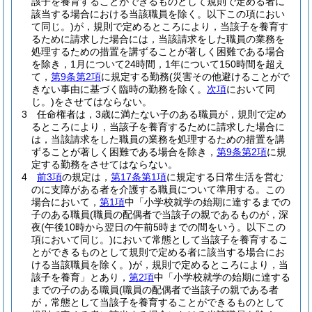
該子を養育することができるものとして規則で定める者に
該当する場合における当該職員を除く。以下この項におい
て同じ。)
が，規則で定めるところにより，当該子を養育す
るために請求した場合には，当該請求をした職員の業務を
処理するための措置を講ずることが著しく困難である場合
を除き，1月について24時間，1年について150時間を超え
て，
第9条第2項
に規定する勤務
(災害その他避けることがで
きない事由に基づく臨時の勤務を除く。
次項
において同
じ。)
をさせてはならない。
3
任命権者は，3歳に満たない子のある職員が，規則で定め
るところにより，当該子を養育するために請求した場合に
は，当該請求をした職員の業務を処理するための措置を講
ずることが著しく困難である場合を除き，
第9条第2項
に規
定する勤務をさせてはならない。
4
前3項
の規定は，
第17条第1項
に規定する日常生活を営む
のに支障がある者を介護する職員について準用する。
この
場合において，
第1項
中「小学校就学の始期に達するまでの
子のある職員
(職員の配偶者で当該子の親であるものが，深
夜
(午後10時から翌日の午前5時までの間をいう。以下この
項において同じ。)
において常態として当該子を養育するこ
とができるものとして規則で定める者に該当する場合にお
ける当該職員を除く。)
が，規則で定めるところにより，当
該子を養育」とあり，
第2項
中「小学校就学の始期に達する
までの子のある職員
(職員の配偶者で当該子の親である者
が，常態として当該子を養育することができるものとして