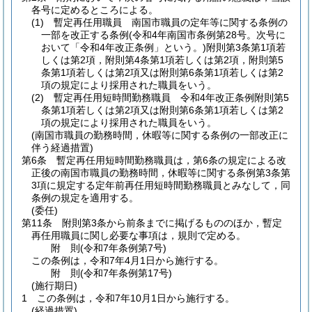
各号に定めるところによる。
(1)
暫定再任用職員 南国市職員の定年等に関する条例の
一部を改正する条例
(令和4年南国市条例第28号。次号に
おいて「令和4年改正条例」という。)
附則第3条第1項若
しくは第2項，附則第4条第1項若しくは第2項，附則第5
条第1項若しくは第2項又は附則第6条第1項若しくは第2
項の規定により採用された職員をいう。
(2)
暫定再任用短時間勤務職員 令和4年改正条例附則第5
条第1項若しくは第2項又は附則第6条第1項若しくは第2
項の規定により採用された職員をいう。
(南国市職員の勤務時間，休暇等に関する条例の一部改正に
伴う経過措置)
第6条
暫定再任用短時間勤務職員は，第6条の規定による改
正後の南国市職員の勤務時間，休暇等に関する条例第3条第
3項に規定する定年前再任用短時間勤務職員とみなして，同
条例の規定を適用する。
(委任)
第11条
附則第3条から前条までに掲げるもののほか，暫定
再任用職員に関し必要な事項は，規則で定める。
附
則
(令和7年
条例第7号)
この条例は，令和7年4月1日から施行する。
附
則
(令和7年
条例第17号)
(施行期日)
1
この条例は，令和7年10月1日から施行する。
(経過措置)