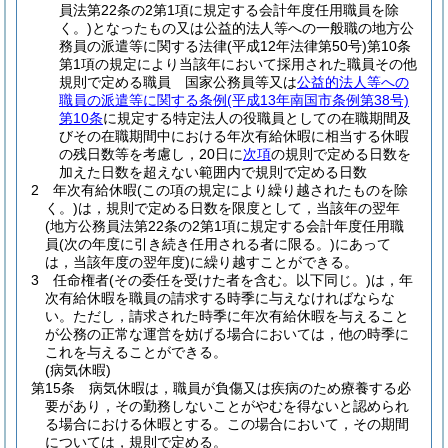
員法第22条の2第1項に規定する会計年度任用職員を除
く。)
となったもの又は公益的法人等への一般職の地方公
務員の派遣等に関する法律
(平成12年法律第50号)
第10条
第1項の規定により当該年において採用された職員その他
規則で定める職員 国家公務員等又は
公益的法人等への
職員の派遣等に関する条例
(平成13年南国市条例第38号)
第10条
に規定する特定法人の役職員としての在職期間及
びその在職期間中における年次有給休暇に相当する休暇
の残日数等を考慮し，20日に
次項
の規則で定める日数を
加えた日数を超えない範囲内で規則で定める日数
2
年次有給休暇
(この項の規定により繰り越されたものを除
く。)
は，規則で定める日数を限度として，当該年の翌年
(地方公務員法第22条の2第1項に規定する会計年度任用職
員
(次の年度に引き続き任用される者に限る。)
にあって
は，当該年度の翌年度)
に繰り越すことができる。
3
任命権者
(その委任を受けた者を含む。以下同じ。)
は，年
次有給休暇を職員の請求する時季に与えなければならな
い。
ただし，請求された時季に年次有給休暇を与えること
が公務の正常な運営を妨げる場合においては，他の時季に
これを与えることができる。
(病気休暇)
第15条
病気休暇は，職員が負傷又は疾病のため療養する必
要があり，その勤務しないことがやむを得ないと認められ
る場合における休暇とする。
この場合において，その期間
については，規則で定める。