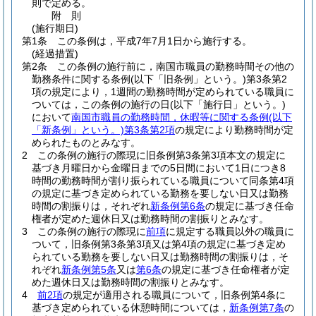
則で定める。
附
則
(施行期日)
第1条
この条例は，平成7年7月1日から施行する。
(経過措置)
第2条
この条例の施行前に，南国市職員の勤務時間その他の
勤務条件に関する条例
(以下「旧条例」という。)
第3条第2
項の規定により，1週間の勤務時間が定められている職員に
ついては，この条例の施行の日
(以下「施行日」という。)
において
南国市職員の勤務時間，休暇等に関する条例
(以下
「新条例」という。)
第3条第2項
の規定により勤務時間が定
められたものとみなす。
2
この条例の施行の際現に旧条例第3条第3項本文の規定に
基づき月曜日から金曜日までの5日間において1日につき8
時間の勤務時間が割り振られている職員について同条第4項
の規定に基づき定められている勤務を要しない日又は勤務
時間の割振りは，それぞれ
新条例第6条
の規定に基づき任命
権者が定めた週休日又は勤務時間の割振りとみなす。
3
この条例の施行の際現に
前項
に規定する職員以外の職員に
ついて，旧条例第3条第3項又は第4項の規定に基づき定め
られている勤務を要しない日又は勤務時間の割振りは，そ
れぞれ
新条例第5条
又は
第6条
の規定に基づき任命権者が定
めた週休日又は勤務時間の割振りとみなす。
4
前2項
の規定が適用される職員について，旧条例第4条に
基づき定められている休憩時間については，
新条例第7条
の