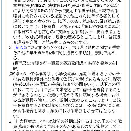
場合に限る。)
であって，当該職員が現に監護するもの，児
童福祉法
(昭和22年法律第164号)
第27条第1項第3号の規定
により同法第6条の4第2号に規定する養子縁組里親である
職員に委託されている児童その他これらに準ずる者として
規則で定める者を含む。以下この条，第9条の3及び第17条
において同じ。)
を養育」とあるのは「第17条第1項に規定
する日常生活を営むのに支障がある者
(以下「要介護者」と
いう。)
のある職員が，規則の定めるところにより，当該要
介護者を介護」と読み替えるものとする。
3
前2項
に規定するもののほか，早出遅出勤務に関する手続
その他の早出遅出勤務に関し必要な事項は，規則で定め
る。
(育児又は介護を行う職員の深夜勤務及び時間外勤務の制
限)
第9条の3
任命権者は，小学校就学の始期に達するまでの子
のある職員
(職員の配偶者で当該子の親であるものが，深夜
(午後10時から翌日の午前5時までの間をいう。以下この項
において同じ。)
において常態として当該子を養育すること
ができるものとして規則で定める者に該当する場合におけ
る当該職員を除く。)
が，規則で定めるところにより，当該
子を養育するために請求した場合には，公務の運営に支障
がある場合を除き，深夜における勤務をさせてはならな
い。
2
任命権者は，小学校就学の始期に達するまでの子のある職
員
(職員の配偶者で当該子の親であるものが，常態として当