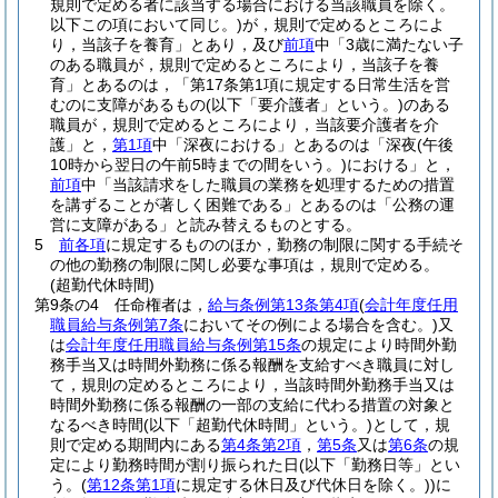
規則で定める者に該当する場合における当該職員を除く。
以下この項において同じ。)
が，規則で定めるところによ
り，当該子を養育」とあり，及び
前項
中「3歳に満たない子
のある職員が，規則で定めるところにより，当該子を養
育」とあるのは，「第17条第1項に規定する日常生活を営
むのに支障があるもの
(以下「要介護者」という。)
のある
職員が，規則で定めるところにより，当該要介護者を介
護」と，
第1項
中「深夜における」とあるのは「深夜
(午後
10時から翌日の午前5時までの間をいう。)
における」と，
前項
中「当該請求をした職員の業務を処理するための措置
を講ずることが著しく困難である」とあるのは「公務の運
営に支障がある」と読み替えるものとする。
5
前各項
に規定するもののほか，勤務の制限に関する手続そ
の他の勤務の制限に関し必要な事項は，規則で定める。
(超勤代休時間)
第9条の4
任命権者は，
給与条例第13条第4項
(
会計年度任用
職員給与条例第7条
においてその例による場合を含む。)
又
は
会計年度任用職員給与条例第15条
の規定により時間外勤
務手当又は時間外勤務に係る報酬を支給すべき職員に対し
て，規則の定めるところにより，当該時間外勤務手当又は
時間外勤務に係る報酬の一部の支給に代わる措置の対象と
なるべき時間
(以下「超勤代休時間」という。)
として，規
則で定める期間内にある
第4条第2項
，
第5条
又は
第6条
の規
定により勤務時間が割り振られた日
(以下「勤務日等」とい
う。
(
第12条第1項
に規定する休日及び代休日を除く。)
)
に