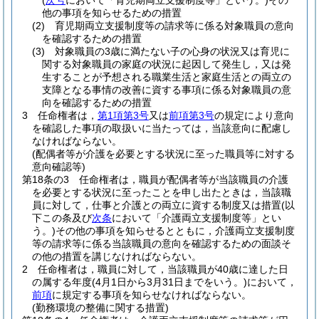
(
次号
において「育児期両立支援制度等」という。)
その
他の事項を知らせるための措置
(2)
育児期両立支援制度等の請求等に係る対象職員の意向
を確認するための措置
(3)
対象職員の3歳に満たない子の心身の状況又は育児に
関する対象職員の家庭の状況に起因して発生し，又は発
生することが予想される職業生活と家庭生活との両立の
支障となる事情の改善に資する事項に係る対象職員の意
向を確認するための措置
3
任命権者は，
第1項第3号
又は
前項第3号
の規定により意向
を確認した事項の取扱いに当たっては，当該意向に配慮し
なければならない。
(配偶者等が介護を必要とする状況に至った職員等に対する
意向確認等)
第18条の3
任命権者は，職員が配偶者等が当該職員の介護
を必要とする状況に至ったことを申し出たときは，当該職
員に対して，仕事と介護との両立に資する制度又は措置
(以
下この条及び
次条
において「介護両立支援制度等」とい
う。)
その他の事項を知らせるとともに，介護両立支援制度
等の請求等に係る当該職員の意向を確認するための面談そ
の他の措置を講じなければならない。
2
任命権者は，職員に対して，当該職員が40歳に達した日
の属する年度
(4月1日から3月31日までをいう。)
において，
前項
に規定する事項を知らせなければならない。
(勤務環境の整備に関する措置)