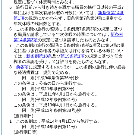
規定に基づく休憩時間とみなす。
5
施行日前から引き続き在職する職員の施行日以後の平成7
年における年次有給休暇の日数については，
新条例第14条
第1項
の規定にかかわらず，旧条例第7条第3項に規定する
年次休暇の残日数とする。
6
この条例の施行の際現に旧条例第7条第3項の規定に基づ
き職員が請求している年次休暇の時季については，
新条例
第14条第3項
の規定に基づき請求したものとみなす。
7
この条例の施行の際現に旧条例第7条第2項又は第5項の規
定に基づき任命権者の承認又は許可を得ている休暇につい
ては，
新条例第18条
及び
第19条第1項
の規定に基づき任命
権者の承認を受け，又は許可を得たものとみなす。
8
前各項
に規定するもののほか，この条例の施行に伴い必要
な経過措置は，規則で定める。
附
則
(平成9年
条例第36号)
抄
この条例は，公布の日から施行する。
附
則
(平成11年
条例第3号)
この条例は，平成11年4月1日から施行する。
附
則
(平成12年
条例第31号)
この条例は，平成13年4月1日から施行する。
附
則
(平成13年
条例第38号)
抄
(施行期日)
1
この条例は，平成14年4月1日から施行する。
附
則
(平成14年
条例第11号)
(施行期日等)