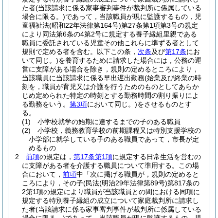
た者
(当該請求に係る家事審判事件が裁判所に係属している
場合に限る。)
であって，当該職員が現に監護するもの，児
童福祉法
(昭和22年法律第164号)
第27条第1項第3号の規定
により同法第6条の4第2号に規定する養子縁組里親である
職員に委託されている児童その他これらに準ずる者として
規則で定める者を含む。以下この条，
次条
及び
第17条
にお
いて同じ。)
を養育するために請求した場合には，公務の運
営に支障がある場合を除き，規則の定めるところにより，
当該職員に当該請求に係る早出遅出勤務
(始業及び終業の時
刻を，職員が育児又は介護を行うためのものとしてあらか
じめ定められた特定の時刻とする勤務時間の割り振りによ
る勤務をいう。
第3項
において同じ。)
をさせるものとす
る。
(1)
小学校就学の始期に達するまでの子のある職員
(2)
小学校，義務教育学校の前期課程又は特別支援学校の
小学部に就学している子のある職員であって，市長が定
めるもの
2
前項
の規定は，
第17条第1項
に規定する日常生活を営むの
に支障がある者を介護する職員について準用する。
この場
合において，
前項
中「次に掲げる職員が，規則の定めると
ころにより，その子
(民法
(明治29年法律第89号)
第817条の
2第1項の規定により職員が当該職員との間における同項に
規定する特別養子縁組の成立について家庭裁判所に請求し
た者
(当該請求に係る家事審判事件が裁判所に係属している