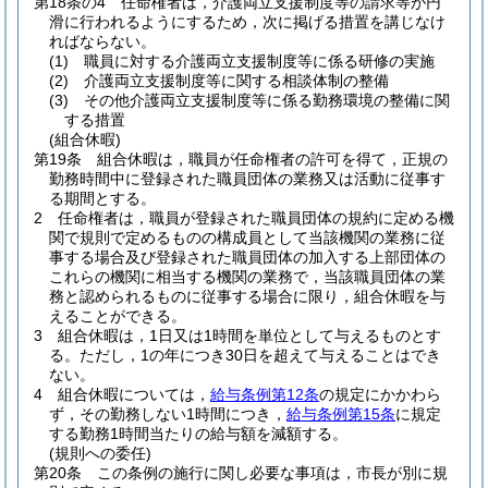
第18条の4
任命権者は，介護両立支援制度等の請求等が円
滑に行われるようにするため，次に掲げる措置を講じなけ
ればならない。
(1)
職員に対する介護両立支援制度等に係る研修の実施
(2)
介護両立支援制度等に関する相談体制の整備
(3)
その他介護両立支援制度等に係る勤務環境の整備に関
する措置
(組合休暇)
第19条
組合休暇は，職員が任命権者の許可を得て，正規の
勤務時間中に登録された職員団体の業務又は活動に従事す
る期間とする。
2
任命権者は，職員が登録された職員団体の規約に定める機
関で規則で定めるものの構成員として当該機関の業務に従
事する場合及び登録された職員団体の加入する上部団体の
これらの機関に相当する機関の業務で，当該職員団体の業
務と認められるものに従事する場合に限り，組合休暇を与
えることができる。
3
組合休暇は，1日又は1時間を単位として与えるものとす
る。
ただし，1の年につき30日を超えて与えることはでき
ない。
4
組合休暇については，
給与条例第12条
の規定にかかわら
ず，その勤務しない1時間につき，
給与条例第15条
に規定
する勤務1時間当たりの給与額を減額する。
(規則への委任)
第20条
この条例の施行に関し必要な事項は，市長が別に規