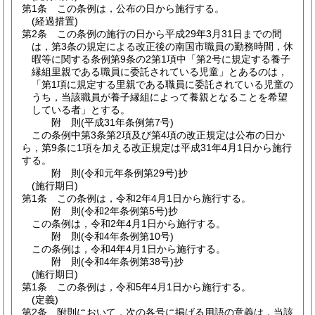
第1条
この条例は，公布の日から施行する。
(経過措置)
第2条
この条例の施行の日から平成29年3月31日までの間
は，第3条の規定による改正後の南国市職員の勤務時間，休
暇等に関する条例第9条の2第1項中「第2号に規定する養子
縁組里親である職員に委託されている児童」とあるのは，
「第1項に規定する里親である職員に委託されている児童の
うち，当該職員が養子縁組によって養親となることを希望
している者」とする。
附
則
(平成31年
条例第7号)
この条例中第3条第2項及び第4項の改正規定は公布の日か
ら，第9条に1項を加える改正規定は平成31年4月1日から施行
する。
附
則
(令和元年
条例第29号)
抄
(施行期日)
第1条
この条例は，令和2年4月1日から施行する。
附
則
(令和2年
条例第5号)
抄
この条例は，令和2年4月1日から施行する。
附
則
(令和4年
条例第10号)
この条例は，令和4年4月1日から施行する。
附
則
(令和4年
条例第38号)
抄
(施行期日)
第1条
この条例は，令和5年4月1日から施行する。
(定義)
第2条
附則において，次の各号に掲げる用語の意義は，当該