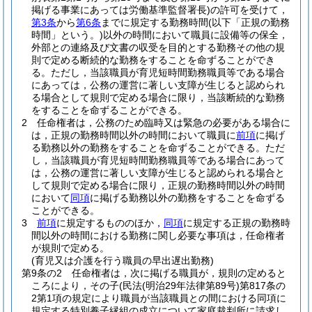
掲げる事業にあっては労働基準監督署長)
の許可を受けて，
第3条
から
第6条
までに規定する勤務時間
(以下「正規の勤務
時間」という。)
以外の時間において職員に設備等の保全，
外部との連絡及び文書の収受を目的とする勤務その他の規
則で定める断続的な勤務をすることを命ずることができ
る。
ただし，当該職員が育児短時間勤務職員等である場合
にあっては，公務の運営に著しい支障が生じると認められ
る場合として規則で定める場合に限り，当該断続的な勤務
をすることを命ずることができる。
2
任命権者は，公務のため臨時又は緊急の必要がある場合に
は，正規の勤務時間以外の時間において職員に
前項
に掲げ
る勤務以外の勤務をすることを命ずることができる。
ただ
し，当該職員が育児短時間勤務職員等である場合にあって
は，公務の運営に著しい支障が生じると認められる場合と
して規則で定める場合に限り，正規の勤務時間以外の時間
において
同項
に掲げる勤務以外の勤務をすることを命ずる
ことができる。
3
前項
に規定するもののほか，
同項
に規定する正規の勤務時
間以外の時間における勤務に関し必要な事項は，任命権者
が規則で定める。
(育児又は介護を行う職員の早出遅出勤務)
第9条の2
任命権者は，次に掲げる職員が，規則の定めると
ころにより，その子
(民法
(明治29年法律第89号)
第817条の
2第1項の規定により職員が当該職員との間における同項に
規定する特別養子縁組の成立について家庭裁判所に請求し