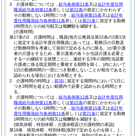
3
介護休暇については，
給与条例第12条
又は
会計年度任用
職員給与条例第12条
若しくは
第22条
の規定にかかわらず，
その勤務しない1時間につき，
給与条例第15条
又は
会計年
度任用職員給与条例第11条
若しくは
第21条
に規定する勤務
1時間当たりの給与額又は報酬額を減額する。
(介護時間)
第17条の2
介護時間は，職員
(地方公務員法第22条の2第1項
に規定する会計年度任用職員にあっては，勤務日の日数及
び勤務時間を考慮して規則で定めるものに限る。)
が要介護
者の介護をするため，要介護者の各々が当該介護を必要と
する一の継続する状態ごとに，連続する3年の期間
(当該要
介護者に係る指定期間と重複する期間を除く。)
内において
1日の勤務時間の一部につき勤務しないことが相当であると
認められる場合における休暇とする。
2
介護時間の時間は，
前項
に規定する期間内において1日に
つき2時間を超えない範囲内で必要と認められる時間とす
る。
3
介護時間については，
給与条例第12条
又は
会計年度任用
職員給与条例第12条
若しくは
第22条
の規定にかかわらず，
その勤務しない1時間につき，
給与条例第15条
又は
会計年
度任用職員給与条例第11条
若しくは
第21条
に規定する勤務
1時間当たりの給与額又は報酬額を減額する。
(病気休暇，特別休暇，介護休暇及び介護時間の承認)
第18条
病気休暇，特別休暇
(規則で定めるものを除く。)
，
介護休暇及び介護時間については，規則の定めるところに