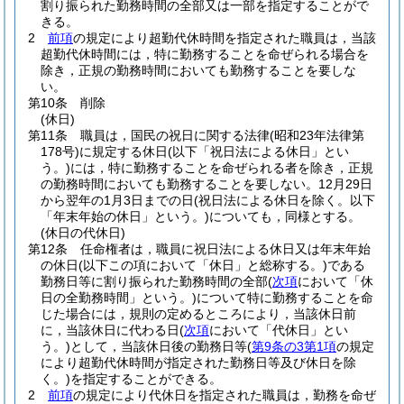
割り振られた勤務時間の全部又は一部を指定することがで
きる。
2
前項
の規定により超勤代休時間を指定された職員は，当該
超勤代休時間には，特に勤務することを命ぜられる場合を
除き，正規の勤務時間においても勤務することを要しな
い。
第10条
削除
(休日)
第11条
職員は，国民の祝日に関する法律
(昭和23年法律第
178号)
に規定する休日
(以下「祝日法による休日」とい
う。)
には，特に勤務することを命ぜられる者を除き，正規
の勤務時間においても勤務することを要しない。
12月29日
から翌年の1月3日までの日
(祝日法による休日を除く。以下
「年末年始の休日」という。)
についても，同様とする。
(休日の代休日)
第12条
任命権者は，職員に祝日法による休日又は年末年始
の休日
(以下この項において「休日」と総称する。)
である
勤務日等に割り振られた勤務時間の全部
(
次項
において「休
日の全勤務時間」という。)
について特に勤務することを命
じた場合には，規則の定めるところにより，当該休日前
に，当該休日に代わる日
(
次項
において「代休日」とい
う。)
として，当該休日後の勤務日等
(
第9条の3第1項
の規定
により超勤代休時間が指定された勤務日等及び休日を除
く。)
を指定することができる。
2
前項
の規定により代休日を指定された職員は，勤務を命ぜ