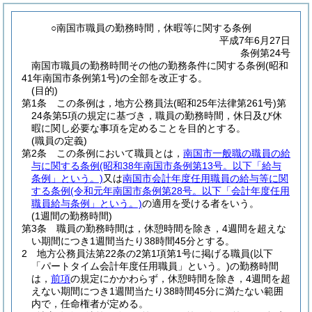
○南国市職員の勤務時間，休暇等に関する条例
平成7年6月27日
条例第24号
南国市職員の勤務時間その他の勤務条件に関する条例(昭和
41年南国市条例第1号)の全部を改正する。
(目的)
第1条
この条例は，地方公務員法
(昭和25年法律第261号)
第
24条第5項の規定に基づき，職員の勤務時間，休日及び休
暇に関し必要な事項を定めることを目的とする。
(職員の定義)
第2条
この条例において職員とは，
南国市一般職の職員の給
与に関する条例
(昭和38年南国市条例第13号。以下「給与
条例」という。)
又は
南国市会計年度任用職員の給与等に関
する条例
(令和元年南国市条例第28号。以下「会計年度任用
職員給与条例」という。)
の適用を受ける者をいう。
(1週間の勤務時間)
第3条
職員の勤務時間は，休憩時間を除き，4週間を超えな
い期間につき1週間当たり38時間45分とする。
2
地方公務員法第22条の2第1項第1号に掲げる職員
(以下
「パートタイム会計年度任用職員」という。)
の勤務時間
は，
前項
の規定にかかわらず，休憩時間を除き，4週間を超
えない期間につき1週間当たり38時間45分に満たない範囲
内で，任命権者が定める。