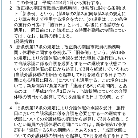
1
この条例は，平成14年4月1日から施行する。
2
改正後の南国市職員の勤務時間，休暇等に関する条例
(以
下「新条例」という。)
第9条の2第2項
(同条第3項の規定に
より読み替えて準用する場合を含む。)
の規定は，この条例
の施行の日
(以下「施行日」という。)
以後にする請求から
適用し，同日前にした請求による時間外勤務の制限につい
ては，なお，従前の例による。
(経過措置)
3
新条例第17条の規定は，改正前の南国市職員の勤務時
間，休暇等に関する条例
(以下「旧条例」という。)
第18条
の規定により介護休暇の承認を受けた職員で施行日におい
て当該承認に係る介護を必要とする一の継続する状態につ
いての介護休暇の初日から起算して3月を経過しているもの
(当該介護休暇の初日から起算して6月を経過する日までの
間にある職員に限る。)
についても適用する。
この場合にお
いて，新条例第17条第2項中「連続する6月の期間内」とあ
るのは，「平成14年4月1日から，当該状態についての介護
休暇の初日から起算して6月を経過する日までの間」とす
る。
4
旧条例第18条の規定により介護休暇の承認を受け，施行
日において当該承認に係る介護を必要とする一の継続する
状態についての介護休暇の初日から起算して3月を経過して
いない職員の介護休暇の期間については，新条例第17条第
2項中「連続する6月の期間内」とあるのは，「当該状態に
ついての介護休暇の初日から起算して6月を経過する日まで