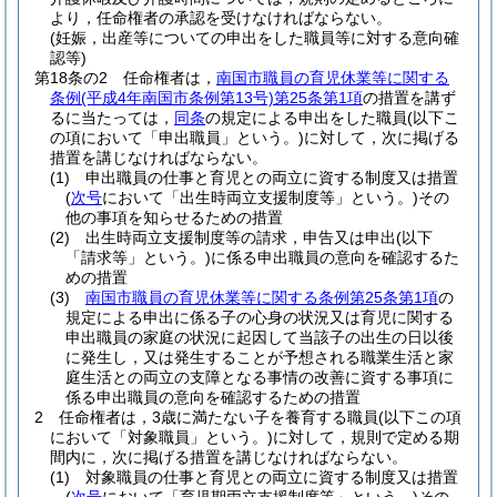
より，任命権者の承認を受けなければならない。
(妊娠，出産等についての申出をした職員等に対する意向確
認等)
第18条の2
任命権者は，
南国市職員の育児休業等に関する
条例
(平成4年南国市条例第13号)
第25条第1項
の措置を講ず
るに当たっては，
同条
の規定による申出をした職員
(以下こ
の項において「申出職員」という。)
に対して，次に掲げる
措置を講じなければならない。
(1)
申出職員の仕事と育児との両立に資する制度又は措置
(
次号
において「出生時両立支援制度等」という。)
その
他の事項を知らせるための措置
(2)
出生時両立支援制度等の請求，申告又は申出
(以下
「請求等」という。)
に係る申出職員の意向を確認するた
めの措置
(3)
南国市職員の育児休業等に関する条例第25条第1項
の
規定による申出に係る子の心身の状況又は育児に関する
申出職員の家庭の状況に起因して当該子の出生の日以後
に発生し，又は発生することが予想される職業生活と家
庭生活との両立の支障となる事情の改善に資する事項に
係る申出職員の意向を確認するための措置
2
任命権者は，3歳に満たない子を養育する職員
(以下この項
において「対象職員」という。)
に対して，規則で定める期
間内に，次に掲げる措置を講じなければならない。
(1)
対象職員の仕事と育児との両立に資する制度又は措置