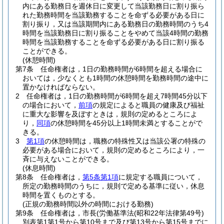
内にある勤務日を週休日に変更して当該勤務日に割り振ら
れた勤務時間を当該勤務することを命ずる必要がある日に
割り振り，又は当該期間内にある勤務日の勤務時間のうち4
時間を当該勤務日に割り振ることをやめて当該4時間の勤務
時間を当該勤務することを命ずる必要がある日に割り振る
ことができる。
(休憩時間)
第7条
任命権者は，1日の勤務時間が6時間を超える場合に
おいては，少なくとも1時間の休憩時間を勤務時間の途中に
置かなければならない。
2
任命権者は，1日の勤務時間が6時間を超え7時間45分以下
の場合において，
前項
の規定によると職員の健康及び福祉
に重大な影響を及ぼすときは，規則の定めるところによ
り，
同項
の休憩時間を45分以上1時間未満とすることがで
きる。
3
第1項
の休憩時間は，職務の特殊性又は当該公署の特殊の
必要がある場合において，規則の定めるところにより，一
斉に与えないことができる。
(休息時間)
第8条
任命権者は，
第5条第1項
に規定する職員について，
所定の勤務時間のうちに，規則で定める基準に従い，休息
時間を置くものとする。
(正規の勤務時間以外の時間における勤務)
第9条
任命権者は，市長
(労働基準法
(昭和22年法律第49号)
別表第1第1号から第10号まで及び第13号から第15号までに