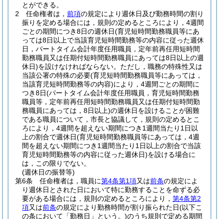
とができる。
2
任命権者は，
前項
の規定により週休日及び勤務時間の割り
振りを定める場合には，規則の定めるところにより，4週間
ごとの期間につき8日の週休日
(育児短時間勤務職員等にあ
っては8日以上で当該育児短時間勤務等の内容に従った週休
日，パートタイム会計年度任用職員，定年前再任用短時間
勤務職員又は任期付短時間勤務職員にあっては8日以上の週
休日)
を設けなければならない。
ただし，職務の特殊性又は
当該公署の特殊の必要
(育児短時間勤務職員等にあっては，
当該育児短時間勤務等の内容)
により，4週間ごとの期間に
つき8日
(パートタイム会計年度任用職員，育児短時間勤務
職員等，定年前再任用短時間勤務職員又は任期付短時間勤
務職員にあっては，8日以上)
の週休日を設けることが困難
である職員について，市長と協議して，規則の定めるとこ
ろにより，4週間を超えない期間につき1週間当たり1日以
上の割合で週休日
(育児短時間勤務職員等にあっては，4週
間を超えない期間につき1週間当たり1日以上の割合で当該
育児短時間勤務等の内容に従った週休日)
を設ける場合に
は，この限りでない。
(週休日の振替等)
第6条
任命権者は，職員に
第4条第1項
又は
前条
の規定によ
り週休日とされた日において特に勤務することを命ずる必
要がある場合には，規則の定めるところにより，
第4条第2
項
又は
前条
の規定により勤務時間が割り振られた日
(以下こ
の条において「勤務日」という。)
のうち規則で定める期間