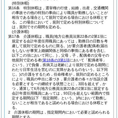
(特別休暇)
第16条
特別休暇は，選挙権の行使，結婚，出産，交通機関
の事故その他の特別の事由により職員が勤務しないことが
相当である場合として規則で定める場合における休暇とす
る。
この場合において，規則で定める特別休暇について
は，規則でその期間を定める。
(介護休暇)
第17条
介護休暇は，職員
(地方公務員法第22条の2第1項に
規定する会計年度任用職員にあっては，勤務日の日数を考
慮して規則で定めるものに限る。)
が要介護者
(配偶者
(届出
をしないが事実上婚姻関係と同様の事情にある者を含む。
以下この項において同じ。)
，父母，子，配偶者の父母その
他規則で定める者
(
第18条の3第1項
において「配偶者等」
という。)
で負傷，疾病又は老齢により規則で定める期間に
わたり日常生活を営むのに支障があるものをいう。以下同
じ。)
の介護をするため，任命権者が，規則の定めるところ
により，職員の申出に基づき，要介護者の各々が当該介護
を必要とする一の継続する状態ごとに，3回を超えず，か
つ，通算して6月
(地方公務員法第22条の2第1項に規定する
会計年度任用職員にあっては，93日)
を超えない範囲内で指
定する期間
(以下「指定期間」という。)
内において勤務し
ないことが相当であると認められる場合における休暇とす
る。
2
介護休暇の期間は，指定期間内において必要と認められる
期間とする。