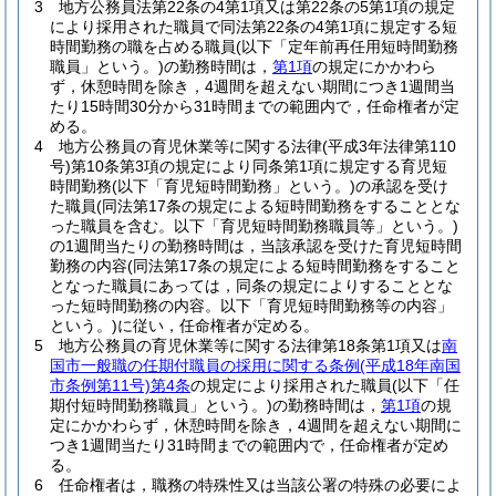
3
地方公務員法第22条の4第1項又は第22条の5第1項の規定
により採用された職員で同法第22条の4第1項に規定する短
時間勤務の職を占める職員
(以下「定年前再任用短時間勤務
職員」という。)
の勤務時間は，
第1項
の規定にかかわら
ず，休憩時間を除き，4週間を超えない期間につき1週間当
たり15時間30分から31時間までの範囲内で，任命権者が定
める。
4
地方公務員の育児休業等に関する法律
(平成3年法律第110
号)
第10条第3項の規定により同条第1項に規定する育児短
時間勤務
(以下「育児短時間勤務」という。)
の承認を受け
た職員
(同法第17条の規定による短時間勤務をすることとな
った職員を含む。以下「育児短時間勤務職員等」という。)
の1週間当たりの勤務時間は，当該承認を受けた育児短時間
勤務の内容
(同法第17条の規定による短時間勤務をすること
となった職員にあっては，同条の規定によりすることとな
った短時間勤務の内容。以下「育児短時間勤務等の内容」
という。)
に従い，任命権者が定める。
5
地方公務員の育児休業等に関する法律第18条第1項又は
南
国市一般職の任期付職員の採用に関する条例
(平成18年南国
市条例第11号)
第4条
の規定により採用された職員
(以下「任
期付短時間勤務職員」という。)
の勤務時間は，
第1項
の規
定にかかわらず，休憩時間を除き，4週間を超えない期間に
つき1週間当たり31時間までの範囲内で，任命権者が定め
る。
6
任命権者は，職務の特殊性又は当該公署の特殊の必要によ