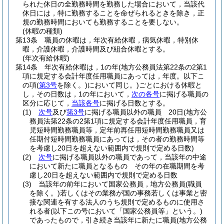
られた休日の全勤務時間を勤務した場合において，当該代
休日には，特に勤務することを命ぜられるときを除き，正
規の勤務時間においても勤務することを要しない。
(休暇の種類)
第13条
職員の休暇は，年次有給休暇，病気休暇，特別休
暇，介護休暇，介護時間及び組合休暇とする。
(年次有給休暇)
第14条
年次有給休暇は，1の年
(地方公務員法第22条の2第1
項に規定する会計年度任用職員にあっては，年度。以下こ
の項
(
第3号
を除く。)
において同じ。)
ごとにおける休暇と
し，その日数は，1の年において，
次の各号
に掲げる職員の
区分に応じて，
当該各号
に掲げる日数とする。
(1)
次号
及び
第3号
に掲げる職員以外の職員 20日
(地方公
務員法第22条の2第1項に規定する会計年度任用職員，育
児短時間勤務職員等，定年前再任用短時間勤務職員又は
任期付短時間勤務職員にあっては，その者の勤務時間等
を考慮し20日を超えない範囲内で規則で定める日数)
(2)
次号
に掲げる職員以外の職員であって，当該年の中途
において新たに職員となるもの その年の在職期間を考
慮し20日を超えない範囲内で規則で定める日数
(3)
当該年の前年において国家公務員，地方公務員
(職員
を除く。)
若しくはその業務が国の事務若しくは事業と密
接な関連を有する法人のうち規則で定めるものに使用さ
れる者
(以下この号において「国家公務員等」という。)
であったもので，引き続き当該年に新たに職員
(地方公務