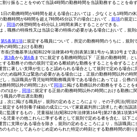
に割り振ることをやめて当該4時間の勤務時間を当該勤務することを命
，1日の勤務時間が6時間を超える場合においては，少なくとも1時間の
の勤務時間が6時間を超え7時間45分以下の場合において，
前項
の規定に
り，
同項
の休憩時間を45分以上1時間未満とすることができる。
は，職務の特殊性又は当該公署の特殊の必要がある場合において，規則
，
第5条第1項
に規定する職員について，所定の勤務時間のうちに，規則
外の時間における勤務)
，市長
(労働基準法
(昭和22年法律第49号)
別表第1第1号から第10号まで
，
第3条
から
第6条
までに規定する勤務時間
(以下「正規の勤務時間」と
とする勤務その他の規則で定める断続的な勤務をすることを命ずること
運営に著しい支障が生じると認められる場合として規則で定める場合に
務のため臨時又は緊急の必要がある場合には，正規の勤務時間以外の時
だし，当該職員が育児短時間勤務職員等である場合にあっては，公務の
勤務時間以外の時間において
同項
に掲げる勤務以外の勤務をすることを
もののほか，
同項
に規定する正規の勤務時間以外の時間における勤務に
う職員の早出遅出勤務)
は，次に掲げる職員が，規則の定めるところにより，その子
(民法
(明治
に規定する特別養子縁組の成立について家庭裁判所に請求した者
(当該
現に監護するもの，児童福祉法
(昭和22年法律第164号)
第27条第1項第
いる児童その他これらに準ずる者として規則で定める者を含む。以下こ
運営に支障がある場合を除き，規則の定めるところにより，当該職員に
めのものとしてあらかじめ定められた特定の時刻とする勤務時間の割り