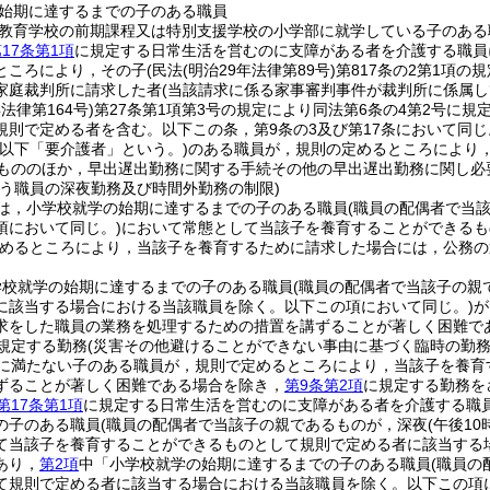
始期に達するまでの子のある職員
教育学校の前期課程又は特別支援学校の小学部に就学している子のある
17条第1項
に規定する日常生活を営むのに支障がある者を介護する職員
ところにより，その子
(民法
(明治29年法律第89号)
第817条の2第1項
家庭裁判所に請求した者
(当該請求に係る家事審判事件が裁判所に係属し
年法律第164号)
第27条第1項第3号の規定により同法第6条の4第2号に
規則で定める者を含む。以下この条，第9条の3及び第17条において同じ
(以下「要介護者」という。)
のある職員が，規則の定めるところにより
もののほか，早出遅出勤務に関する手続その他の早出遅出勤務に関し必
行う職員の深夜勤務及び時間外勤務の制限)
は，小学校就学の始期に達するまでの子のある職員
(職員の配偶者で当
項において同じ。)
において常態として当該子を養育することができるも
めるところにより，当該子を養育するために請求した場合には，公務の
学校就学の始期に達するまでの子のある職員
(職員の配偶者で当該子の親
に該当する場合における当該職員を除く。以下この項において同じ。)
が
求をした職員の業務を処理するための措置を講ずることが著しく困難である
規定する勤務
(災害その他避けることができない事由に基づく臨時の勤
歳に満たない子のある職員が，規則で定めるところにより，当該子を養育
ずることが著しく困難である場合を除き，
第9条第2項
に規定する勤務を
第17条第1項
に規定する日常生活を営むのに支障がある者を介護する職
の子のある職員
(職員の配偶者で当該子の親であるものが，深夜
(午後1
て当該子を養育することができるものとして規則で定める者に該当する
あり，
第2項
中「小学校就学の始期に達するまでの子のある職員
(職員
て規則で定める者に該当する場合における当該職員を除く。以下この項