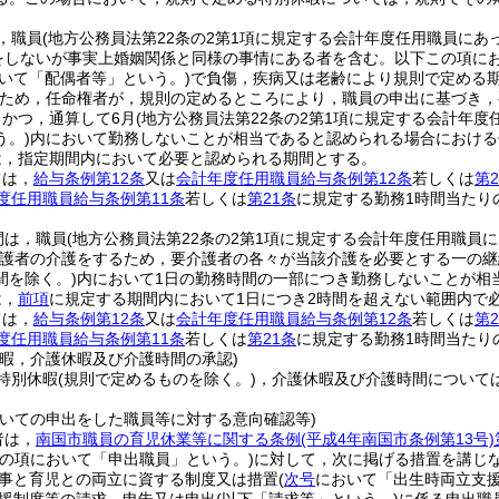
，職員
(地方公務員法第22条の2第1項に規定する会計年度任用職員に
をしないが事実上婚姻関係と同様の事情にある者を含む。以下この項にお
いて「配偶者等」という。)
で負傷，疾病又は老齢により規則で定める
ため，任命権者が，規則の定めるところにより，職員の申出に基づき，
，かつ，通算して6月
(地方公務員法第22条の2第1項に規定する会計年度
う。)
内において勤務しないことが相当であると認められる場合における
は，指定期間内において必要と認められる期間とする。
ては，
給与条例第12条
又は
会計年度任用職員給与条例第12条
若しくは
第2
度任用職員給与条例第11条
若しくは
第21条
に規定する勤務1時間当たり
間は，職員
(地方公務員法第22条の2第1項に規定する会計年度任用職
護者の介護をするため，要介護者の各々が当該介護を必要とする一の継
間を除く。)
内において1日の勤務時間の一部につき勤務しないことが相
は，
前項
に規定する期間内において1日につき2時間を超えない範囲内で
ては，
給与条例第12条
又は
会計年度任用職員給与条例第12条
若しくは
第2
度任用職員給与条例第11条
若しくは
第21条
に規定する勤務1時間当たり
休暇，介護休暇及び介護時間の承認)
特別休暇
(規則で定めるものを除く。)
，介護休暇及び介護時間について
ついての申出をした職員等に対する意向確認等)
者は，
南国市職員の育児休業等に関する条例
(平成4年南国市条例第13号)
この項において「申出職員」という。)
に対して，次に掲げる措置を講じ
事と育児との両立に資する制度又は措置
(
次号
において「出生時両立支援