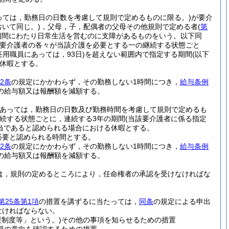
あっては，勤務日の日数を考慮して規則で定めるものに限る。)
が要介
いて同じ。)
，父母，子，配偶者の父母その他規則で定める者
(
第
期間にわたり日常生活を営むのに支障があるものをいう。以下同
要介護者の各々が当該介護を必要とする一の継続する状態ごと
任用職員にあっては，93日)
を超えない範囲内で指定する期間
(以下
休暇とする。
2条
の規定にかかわらず，その勤務しない1時間につき，
給与条例
の給与額又は報酬額を減額する。
員にあっては，勤務日の日数及び勤務時間を考慮して規則で定めるも
続する状態ごとに，連続する3年の期間
(当該要介護者に係る指定
当であると認められる場合における休暇とする。
必要と認められる時間とする。
2条
の規定にかかわらず，その勤務しない1時間につき，
給与条例
の給与額又は報酬額を減額する。
は，規則の定めるところにより，任命権者の承認を受けなければな
第25条第1項
の措置を講ずるに当たっては，
同条
の規定による申出
なければならない。
制度等」という。)
その他の事項を知らせるための措置