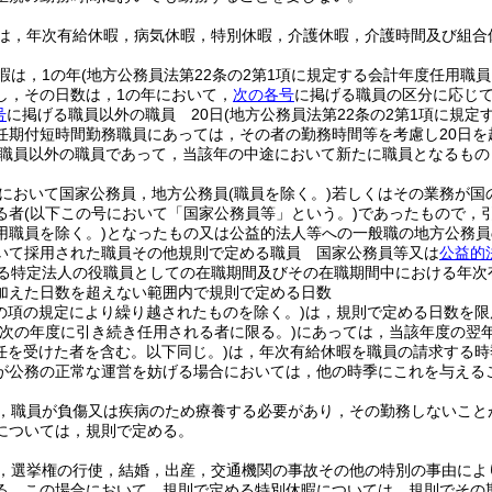
は，年次有給休暇，病気休暇，特別休暇，介護休暇，介護時間及び組合
暇は，1の年
(地方公務員法第22条の2第1項に規定する会計年度任用職
し，その日数は，1の年において，
次の各号
に掲げる職員の区分に応じ
号
に掲げる職員以外の職員 20日
(地方公務員法第22条の2第1項に規
任期付短時間勤務職員にあっては，その者の勤務時間等を考慮し20日を
職員以外の職員であって，当該年の中途において新たに職員となるもの
において国家公務員，地方公務員
(職員を除く。)
若しくはその業務が国
る者
(以下この号において「国家公務員等」という。)
であったもので，
用職員を除く。)
となったもの又は公益的法人等への一般職の地方公務員
いて採用された職員その他規則で定める職員 国家公務員等又は
公益的
る特定法人の役職員としての在職期間及びその在職期間中における年次
加えた日数を超えない範囲内で規則で定める日数
この項の規定により繰り越されたものを除く。)
は，規則で定める日数を限
(次の年度に引き続き任用される者に限る。)
にあっては，当該年度の翌年
任を受けた者を含む。以下同じ。)
は，年次有給休暇を職員の請求する時
が公務の正常な運営を妨げる場合においては，他の時季にこれを与える
，職員が負傷又は疾病のため療養する必要があり，その勤務しないこと
については，規則で定める。
，選挙権の行使，結婚，出産，交通機関の事故その他の特別の事由によ
る。
この場合において，規則で定める特別休暇については，規則でその