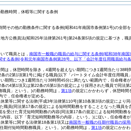
の勤務時間，休暇等に関する条例
時間その他の勤務条件に関する条例(昭和41年南国市条例第1号)の全部
，地方公務員法
(昭和25年法律第261号)
第24条第5項の規定に基づき，
おいて職員とは，
南国市一般職の職員の給与に関する条例
(昭和38年南
関する条例
(令和元年南国市条例第28号。以下「会計年度任用職員給与条
間は，休憩時間を除き，4週間を超えない期間につき1週間当たり38時間
2条の2第1項第1号に掲げる職員
(以下「パートタイム会計年度任用職員」
ない期間につき1週間当たり38時間45分に満たない範囲内で，任命権者
2条の4第1項又は第22条の5第1項の規定により採用された職員で同法第
務職員」という。)
の勤務時間は，
第1項
の規定にかかわらず，休憩時間を
囲内で，任命権者が定める。
児休業等に関する法律
(平成3年法律第110号)
第10条第3項の規定により
た職員
(同法第17条の規定による短時間勤務をすることとなった職員を
認を受けた育児短時間勤務の内容
(同法第17条の規定による短時間勤
の内容。以下「育児短時間勤務等の内容」という。)
に従い，任命権者が
休業等に関する法律第18条第1項又は
南国市一般職の任期付職員の採用
「任期付短時間勤務職員」という。)
の勤務時間は，
第1項
の規定にかかわ