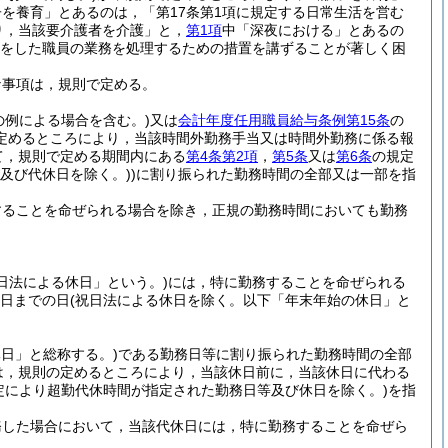
を養育」とあるのは，「第17条第1項に規定する日常生活を営む
り，当該要介護者を介護」と，
第1項
中「深夜における」とあるの
をした職員の業務を処理するための措置を講ずることが著しく困
な事項は，規則で定める。
の例による場合を含む。)
又は
会計年度任用職員給与条例第15条
の
定めるところにより，当該時間外勤務手当又は時間外勤務に係る報
て，規則で定める期間内にある
第4条第2項
，
第5条
又は
第6条
の規定
及び代休日を除く。)
)
に割り振られた勤務時間の全部又は一部を指
することを命ぜられる場合を除き，正規の勤務時間においても勤務
日法による休日」という。)
には，特に勤務することを命ぜられる
3日までの日
(祝日法による休日を除く。以下「年末年始の休日」と
日」と総称する。)
である勤務日等に割り振られた勤務時間の全部
は，規則の定めるところにより，当該休日前に，当該休日に代わる
定により超勤代休時間が指定された勤務日等及び休日を除く。)
を指
務した場合において，当該代休日には，特に勤務することを命ぜら