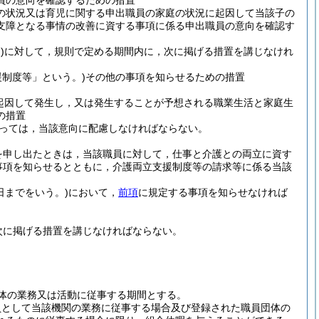
員の意向を確認するための措置
の状況又は育児に関する申出職員の家庭の状況に起因して当該子の
支障となる事情の改善に資する事項に係る申出職員の意向を確認す
)
に対して，規則で定める期間内に，次に掲げる措置を講じなけれ
制度等」という。)
その他の事項を知らせるための措置
起因して発生し，又は発生することが予想される職業生活と家庭生
の措置
っては，当該意向に配慮しなければならない。
を申し出たときは，当該職員に対して，仕事と介護との両立に資す
事項を知らせるとともに，介護両立支援制度等の請求等に係る当該
1日までをいう。)
において，
前項
に規定する事項を知らせなければ
次に掲げる措置を講じなければならない。
体の業務又は活動に従事する期間とする。
員として当該機関の業務に従事する場合及び登録された職員団体の