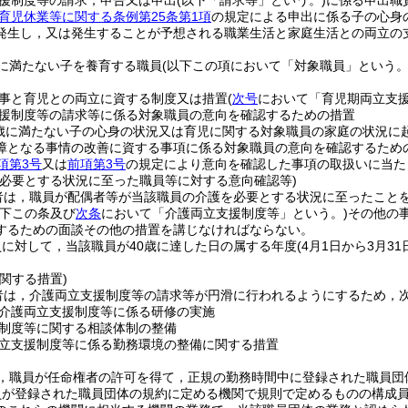
援制度等の請求，申告又は申出
(以下「請求等」という。)
に係る申出職
育児休業等に関する条例第25条第1項
の規定による申出に係る子の心身
発生し，又は発生することが予想される職業生活と家庭生活との両立の
に満たない子を養育する職員
(以下この項において「対象職員」という。
事と育児との両立に資する制度又は措置
(
次号
において「育児期両立支援
援制度等の請求等に係る対象職員の意向を確認するための措置
歳に満たない子の心身の状況又は育児に関する対象職員の家庭の状況に
障となる事情の改善に資する事項に係る対象職員の意向を確認するため
項第3号
又は
前項第3号
の規定により意向を確認した事項の取扱いに当た
を必要とする状況に至った職員等に対する意向確認等)
者は，職員が配偶者等が当該職員の介護を必要とする状況に至ったこと
以下この条及び
次条
において「介護両立支援制度等」という。)
その他の
するための面談その他の措置を講じなければならない。
に対して，当該職員が40歳に達した日の属する年度
(4月1日から3月3
関する措置)
者は，介護両立支援制度等の請求等が円滑に行われるようにするため，
介護両立支援制度等に係る研修の実施
制度等に関する相談体制の整備
立支援制度等に係る勤務環境の整備に関する措置
，職員が任命権者の許可を得て，正規の勤務時間中に登録された職員団
員が登録された職員団体の規約に定める機関で規則で定めるものの構成