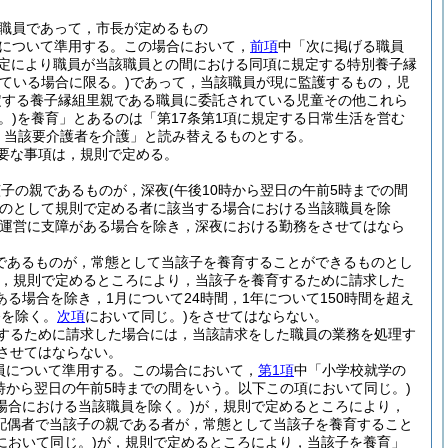
職員であって，市長が定めるもの
について準用する。
この場合において，
前項
中「次に掲げる職員
の規定により職員が当該職員との間における同項に規定する特別養子縁
ている場合に限る。)
であって，当該職員が現に監護するもの，児
規定する養子縁組里親である職員に委託されている児童その他これら
。)
を養育」とあるのは「第17条第1項に規定する日常生活を営む
，当該要介護者を介護」と読み替えるものとする。
要な事項は，規則で定める。
該子の親であるものが，深夜
(午後10時から翌日の午前5時までの間
のとして規則で定める者に該当する場合における当該職員を除
運営に支障がある場合を除き，深夜における勤務をさせてはなら
であるものが，常態として当該子を養育することができるものとし
，規則で定めるところにより，当該子を養育するために請求した
場合を除き，1月について24時間，1年について150時間を超え
務を除く。
次項
において同じ。)
をさせてはならない。
するために請求した場合には，当該請求をした職員の業務を処理す
させてはならない。
員について準用する。
この場合において，
第1項
中「小学校就学の
0時から翌日の午前5時までの間をいう。以下この項において同じ。)
場合における当該職員を除く。)
が，規則で定めるところにより，
の配偶者で当該子の親である者が，常態として当該子を養育すること
において同じ。)
が，規則で定めるところにより，当該子を養育」