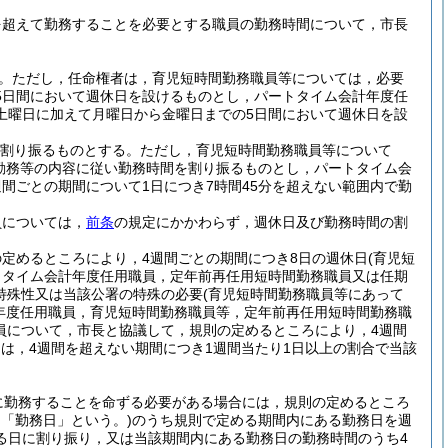
を超えて勤務することを必要とする職員の勤務時間について，市長
。
ただし，任命権者は，育児短時間勤務職員等については，必要
5日間において週休日を設けるものとし，パートタイム会計年度任
土曜日に加えて月曜日から金曜日までの5日間において週休日を設
を割り振るものとする。
ただし，育児短時間勤務職員等について
間勤務等の内容に従い勤務時間を割り振るものとし，パートタイム会
間ごとの期間について1日につき7時間45分を超えない範囲内で勤
員については，
前条
の規定にかかわらず，週休日及び勤務時間の割
定めるところにより，4週間ごとの期間につき8日の週休日
(育児短
トタイム会計年度任用職員，定年前再任用短時間勤務職員又は任期
特殊性又は当該公署の特殊の必要
(育児短時間勤務職員等にあって
年度任用職員，育児短時間勤務職員等，定年前再任用短時間勤務職
員について，市長と協議して，規則の定めるところにより，4週間
ては，4週間を超えない期間につき1週間当たり1日以上の割合で当該
に勤務することを命ずる必要がある場合には，規則の定めるところ
て「勤務日」という。)
のうち規則で定める期間内にある勤務日を週
る日に割り振り，又は当該期間内にある勤務日の勤務時間のうち4