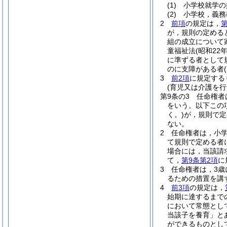
(1)
小学校就学の
(2)
小学校，義務
2
前項
の規定は，
第
が，規則の定める
組の成立について
童福祉法
(昭和22
に準ずる者として
のに支障がある者
3
前2項
に規定する
(育児又は介護を
第9条の3
任命権者
をいう。以下この
く。)
が，規則で定
ない。
2
任命権者は，小
て規則で定める者
場合には，当該請
て，
第9条第2項
に
3
任命権者は，3
るための措置を講
4
前3項
の規定は，
始期に達するまで
において常態とし
当該子を養育」と
ができるものとし