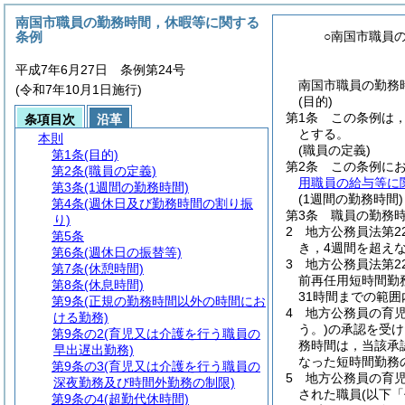
南国市職員の勤務時間，休暇等に関する
条例
○南国市職員
平成7年6月27日 条例第24号
南国市職員の勤務
(令和7年10月1日施行)
(目的)
第1条
この条例は
条項目次
沿革
とする。
本則
(職員の定義)
第1条
(目的)
第2条
この条例に
第2条
(職員の定義)
用職員の給与等に
第3条
(1週間の勤務時間)
(1週間の勤務時間)
第4条
(週休日及び勤務時間の割り振
第3条
職員の勤務時
り)
2
地方公務員法第2
第5条
き，4週間を超え
第6条
(週休日の振替等)
3
地方公務員法第2
第7条
(休憩時間)
前再任用短時間勤
第8条
(休息時間)
31時間までの範
第9条
(正規の勤務時間以外の時間にお
4
地方公務員の育
ける勤務)
う。)
の承認を受け
第9条の2
(育児又は介護を行う職員の
務時間は，当該承
早出遅出勤務)
なった短時間勤務
第9条の3
(育児又は介護を行う職員の
5
地方公務員の育児
深夜勤務及び時間外勤務の制限)
された職員
(以下
第9条の4
(超勤代休時間)