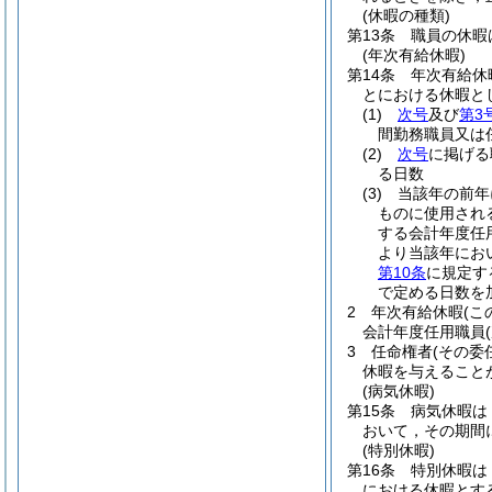
(休暇の種類)
第13条
職員の休暇
(年次有給休暇)
第14条
年次有給休
とにおける休暇と
(1)
次号
及び
第3
間勤務職員又は
(2)
次号
に掲げる
る日数
(3)
当該年の前年
ものに使用され
する会計年度任
より当該年にお
第10条
に規定す
で定める日数を
2
年次有給休暇
(
会計年度任用職員
3
任命権者
(その委
休暇を与えること
(病気休暇)
第15条
病気休暇は
おいて，その期間
(特別休暇)
第16条
特別休暇は
における休暇とす