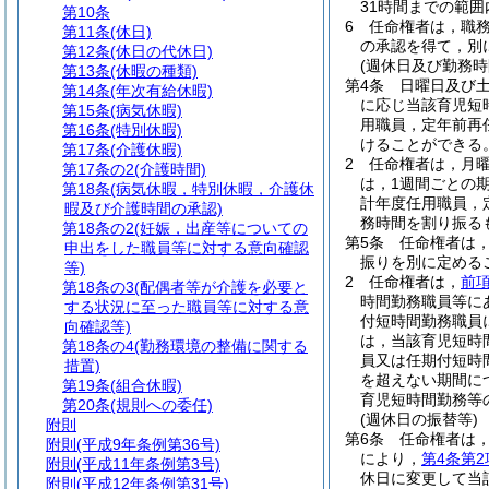
31時間までの範
第10条
6
任命権者は，職
第11条
(休日)
の承認を得て，別
第12条
(休日の代休日)
(週休日及び勤務時
第13条
(休暇の種類)
第4条
日曜日及び
第14条
(年次有給休暇)
に応じ当該育児短
第15条
(病気休暇)
用職員，定年前再
第16条
(特別休暇)
けることができる
第17条
(介護休暇)
2
任命権者は，月曜
第17条の2
(介護時間)
は，1週間ごとの
第18条
(病気休暇，特別休暇，介護休
計年度任用職員，
暇及び介護時間の承認)
務時間を割り振る
第18条の2
(妊娠，出産等についての
第5条
任命権者は
申出をした職員等に対する意向確認
振りを別に定める
等)
2
任命権者は，
前
第18条の3
(配偶者等が介護を必要と
時間勤務職員等に
する状況に至った職員等に対する意
付短時間勤務職員
向確認等)
は，当該育児短時
第18条の4
(勤務環境の整備に関する
員又は任期付短時
措置)
を超えない期間に
第19条
(組合休暇)
育児短時間勤務等
第20条
(規則への委任)
(週休日の振替等)
附則
第6条
任命権者は
附則
(平成9年条例第36号)
により，
第4条第2
附則
(平成11年条例第3号)
休日に変更して当
附則
(平成12年条例第31号)