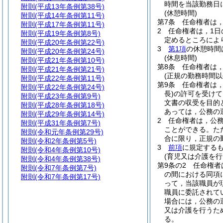
時間を当該勤務日
附則
(平成13年条例第38号)
(休憩時間)
附則
(平成14年条例第11号)
第7条
任命権者は
附則
(平成17年条例第11号)
2
任命権者は，1日
附則
(平成19年条例第8号)
定めるところによ
附則
(平成20年条例第22号)
3
第1項
の休憩時間
附則
(平成20年条例第24号)
(休息時間)
附則
(平成21年条例第10号)
第8条
任命権者は
附則
(平成21年条例第21号)
(正規の勤務時間以
附則
(平成22年条例第11号)
第9条
任命権者は
附則
(平成22年条例第24号)
長)
の許可を受けて
附則
(平成23年条例第9号)
文書の収受を目的
附則
(平成28年条例第18号)
あっては，公務の
附則
(平成29年条例第14号)
2
任命権者は，公
附則
(平成31年条例第7号)
ことができる。
た
附則
(令和元年条例第29号)
合に限り，正規の
附則
(令和2年条例第5号)
3
前項
に規定する
附則
(令和4年条例第10号)
(育児又は介護を行
附則
(令和4年条例第38号)
第9条の2
任命権者
附則
(令和7年条例第7号)
の間における同項
附則
(令和7年条例第17号)
って，当該職員が
職員に委託されて
場合には，公務の
又は介護を行うた
る。