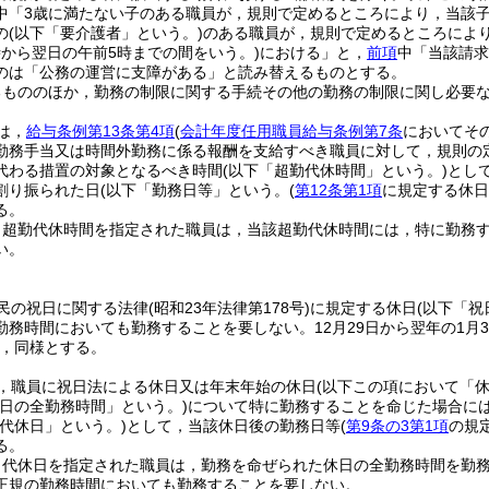
中「3歳に満たない子のある職員が，規則で定めるところにより，当該子
の
(以下「要介護者」という。)
のある職員が，規則で定めるところによ
0時から翌日の午前5時までの間をいう。)
における」と，
前項
中「当該請求
のは「公務の運営に支障がある」と読み替えるものとする。
るもののほか，勤務の制限に関する手続その他の勤務の制限に関し必要
は，
給与条例第13条第4項
(
会計年度任用職員給与条例第7条
においてそ
勤務手当又は時間外勤務に係る報酬を支給すべき職員に対して，規則の
代わる措置の対象となるべき時間
(以下「超勤代休時間」という。)
とし
割り振られた日
(以下「勤務日等」という。
(
第12条第1項
に規定する休日
る。
り超勤代休時間を指定された職員は，当該超勤代休時間には，特に勤務
い。
民の祝日に関する法律
(昭和23年法律第178号)
に規定する休日
(以下「祝
勤務時間においても勤務することを要しない。
12月29日から翌年の1月
，同様とする。
，職員に祝日法による休日又は年末年始の休日
(以下この項において「休
日の全勤務時間」という。)
について特に勤務することを命じた場合に
代休日」という。)
として，当該休日後の勤務日等
(
第9条の3第1項
の規
る。
り代休日を指定された職員は，勤務を命ぜられた休日の全勤務時間を勤
正規の勤務時間においても勤務することを要しない。