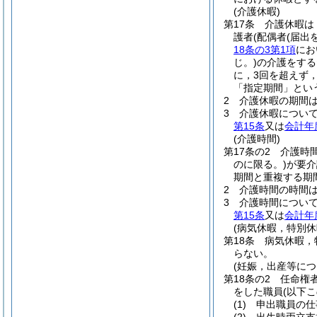
(介護休暇)
第17条
介護休暇は
護者
(配偶者
(届出
18条の3第1項
にお
じ。)
の介護をする
に，3回を超えず
「指定期間」とい
2
介護休暇の期間
3
介護休暇につい
第15条
又は
会計年
(介護時間)
第17条の2
介護時
のに限る。)
が要介
期間と重複する期
2
介護時間の時間
3
介護時間につい
第15条
又は
会計年
(病気休暇，特別
第18条
病気休暇，
らない。
(妊娠，出産等に
第18条の2
任命権
をした職員
(以下
(1)
申出職員の仕