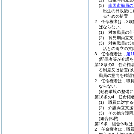
(2)
出生時両立支
(3)
南国市職員の
出生の日以後に
るための措置
2
任命権者は，3歳
ばならない。
(1)
対象職員の仕
(2)
育児期両立支
(3)
対象職員の3
活との両立の支
3
任命権者は，
第1
(配偶者等が介護
第18条の3
任命権
る制度又は措置
(
職員の意向を確認
2
任命権者は，職員
ならない。
(勤務環境の整備に
第18条の4
任命権
(1)
職員に対する
(2)
介護両立支援
(3)
その他介護両
(組合休暇)
第19条
組合休暇は
2
任命権者は，職