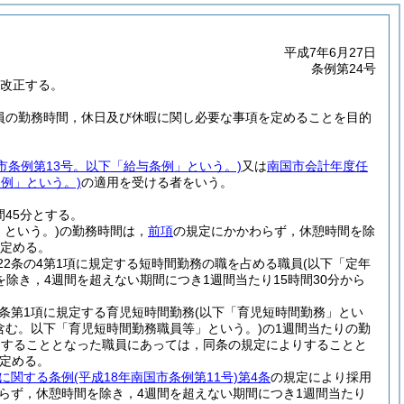
平成7年6月27日
条例第24号
を改正する。
職員の勤務時間，休日及び休暇に関し必要な事項を定めることを目的
国市条例第13号。以下「給与条例」という。)
又は
南国市会計年度任
例」という。)
の適用を受ける者をいう。
45分とする。
という。)
の勤務時間は，
前項
の規定にかかわらず，休憩時間を除
が定める。
22条の4第1項に規定する短時間勤務の職を占める職員
(以下「定年
除き，4週間を超えない期間につき1週間当たり15時間30分から
同条第1項に規定する育児短時間勤務
(以下「育児短時間勤務」とい
含む。以下「育児短時間勤務職員等」という。)
の1週間当たりの勤
務をすることとなった職員にあっては，同条の規定によりすることと
定める。
に関する条例
(平成18年南国市条例第11号)
第4条
の規定により採用
らず，休憩時間を除き，4週間を超えない期間につき1週間当たり