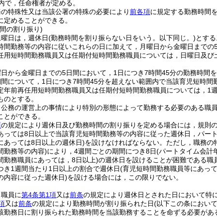
囲内で，任命権者が定める。
務の特殊性又は当該公署の特殊の必要により
前各項
に規定する勤務時間
に定めることができる。
間の割り振り)
土曜日は，週休日
(勤務時間を割り振らない日をいう。以下同じ。)
とする
時間勤務等の内容に従いこれらの日に加えて，月曜日から金曜日までの
任用短時間勤務職員又は任期付短時間勤務職員については，日曜日及び
。
日から金曜日までの5日間において，1日につき7時間45分の勤務時間
期間について，1日につき7時間45分を超えない範囲内で当該育児短時
定年前再任用短時間勤務職員又は任期付短時間勤務職員については，1週
ものとする。
，公務の運営上の事情により特別の形態によって勤務する必要のある職
ことができる。
項
の規定により週休日及び勤務時間の割り振りを定める場合には，規則の
あっては8日以上で当該育児短時間勤務等の内容に従った週休日，パー
にあっては8日以上の週休日)
を設けなければならない。
ただし，職務の
間勤務等の内容)
により，4週間ごとの期間につき8日
(パートタイム会計
間勤務職員にあっては，8日以上)
の週休日を設けることが困難である職
つき1週間当たり1日以上の割合で週休日
(育児短時間勤務職員等にあっ
の内容に従った週休日)
を設ける場合には，この限りでない。
，職員に
第4条第1項
又は
前条
の規定により週休日とされた日において特
項
又は
前条
の規定により勤務時間が割り振られた日
(以下この条におい
該勤務日に割り振られた勤務時間を当該勤務することを命ずる必要があ