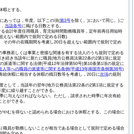
休暇とする。
員にあっては，年度。以下この項
(
第3号
を除く。)
において同じ。)
ご
て，
当該各号
に掲げる日数とする。
定する会計年度任用職員，育児短時間勤務職員等，定年前再任用短時
超えない範囲内で規則で定める日数)
 その年の在職期間を考慮し20日を超えない範囲内で規則で定め
の事務若しくは事業と密接な関連を有する法人のうち規則で定める
引き続き当該年に新たに職員
(地方公務員法第22条の2第1項に規定
の派遣等に関する法律
(平成12年法律第50号)
第10条第1項の規定に
法人等への職員の派遣等に関する条例
(平成13年南国市条例第38号)
有給休暇に相当する休暇の残日数等を考慮し，20日に
次項
の規則
度として，当該年の翌年
(地方公務員法第22条の2第1項に規定する
度)
に繰り越すことができる。
季に与えなければならない。
ただし，請求された時季に年次有給
ことができる。
がやむを得ないと認められる場合における休暇とする。
この場合に
り職員が勤務しないことが相当である場合として規則で定める場合
期間を定める。