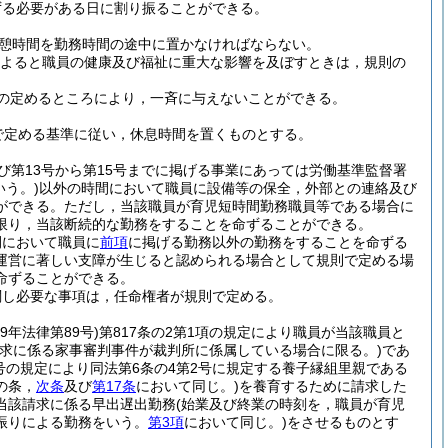
ずる必要がある日に割り振ることができる。
休憩時間を勤務時間の途中に置かなければならない。
よると職員の健康及び福祉に重大な影響を及ぼすときは，規則の
の定めるところにより，一斉に与えないことができる。
で定める基準に従い，休息時間を置くものとする。
及び第13号から第15号までに掲げる事業にあっては労働基準監督署
いう。)
以外の時間において職員に設備等の保全，外部との連絡及び
ができる。
ただし，当該職員が育児短時間勤務職員等である場合に
限り，当該断続的な勤務をすることを命ずることができる。
間において職員に
前項
に掲げる勤務以外の勤務をすることを命ずる
運営に著しい支障が生じると認められる場合として規則で定める場
命ずることができる。
関し必要な事項は，任命権者が規則で定める。
29年法律第89号)
第817条の2第1項の規定により職員が当該職員と
請求に係る家事審判事件が裁判所に係属している場合に限る。)
であ
3号の規定により同法第6条の4第2号に規定する養子縁組里親である
の条，
次条
及び
第17条
において同じ。)
を養育するために請求した
当該請求に係る早出遅出勤務
(始業及び終業の時刻を，職員が育児
振りによる勤務をいう。
第3項
において同じ。)
をさせるものとす