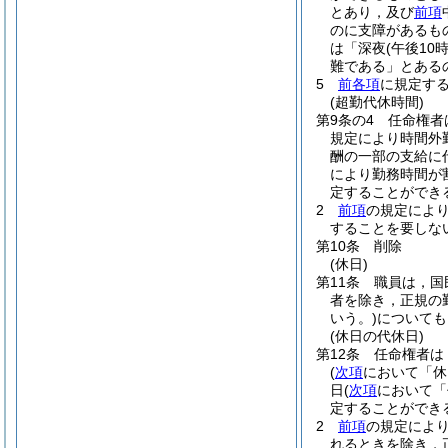
とあり，及び
前項
のに支障があるも
は「深夜
(午後1
難である」とある
5
前各項
に規定す
(超勤代休時間)
第9条の4
任命権者
規定により時間外
酬の一部の支給に
により勤務時間が
定することができ
2
前項
の規定によ
することを要しな
第10条
削除
(休日)
第11条
職員は，国
者を除き，正規の
いう。)
についても
(休日の代休日)
第12条
任命権者は
(
次項
において「休
日
(
次項
において「
定することができ
2
前項
の規定によ
れるときを除き，