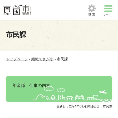
メニュー
市民課
トップページ
-
組織でさがす
-
市民課
年金係 仕事の内容
更新日：2024年09月20日
担当：市民課