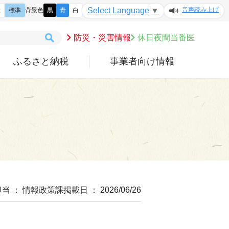
音声読み上げ
Select Language
▼
大
標準
背景色
黒
青
白
防災・災害情報
休日夜間当番医
ふるさと納税
事業者向け情報
担当 ： 情報政策課
掲載日 ： 2026/06/26