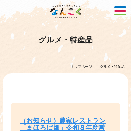
グルメ・特産品
トップページ
-
グルメ・特産品
（お知らせ）農家レストラン
「まほろば畑」令和８年度営