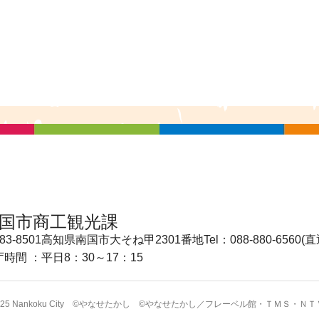
国市商工観光課
83-8501
高知県南国市大そね甲2301番地
Tel：088-880-6560(直
庁時間 ：
平日8：30～17：15
2025 Nankoku City ©やなせたかし ©やなせたかし／フレーベル館・ＴＭＳ・ＮＴ