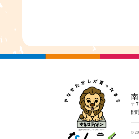
南
〒7
開
© 