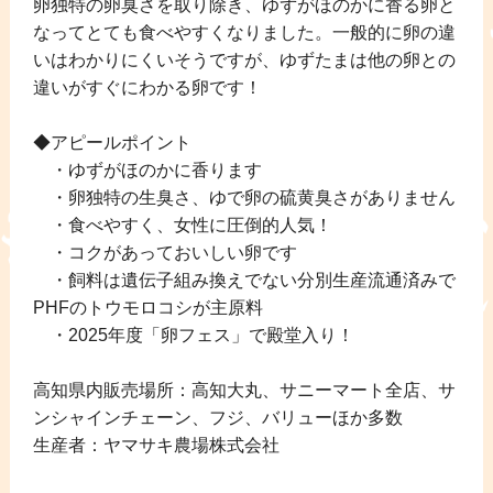
卵独特の卵臭さを取り除き、ゆずがほのかに香る卵と
なってとても食べやすくなりました。一般的に卵の違
いはわかりにくいそうですが、ゆずたまは他の卵との
違いがすぐにわかる卵です！
◆アピールポイント
・ゆずがほのかに香ります
・卵独特の生臭さ、ゆで卵の硫黄臭さがありません
・食べやすく、女性に圧倒的人気！
・コクがあっておいしい卵です
・飼料は遺伝子組み換えでない分別生産流通済みで
PHFのトウモロコシが主原料
・2025年度「卵フェス」で殿堂入り！
高知県内販売場所：高知大丸、サニーマート全店、サ
ンシャインチェーン、フジ、バリューほか多数
生産者：ヤマサキ農場株式会社