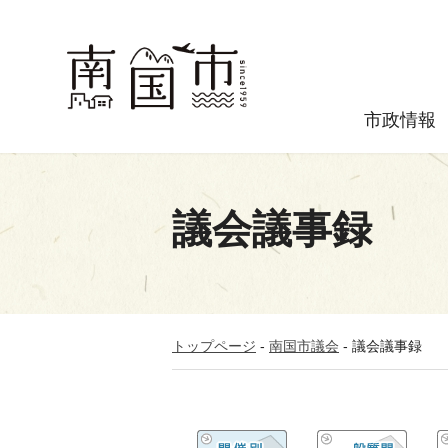
市政情報
議会議事録
トップページ
-
南国市議会
-
議会議事録