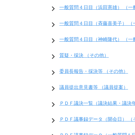
一般質問４日目（浜田憲雄） （一
一般質問４日目（斉藤喜美子） （
一般質問４日目（神崎隆代） （一
質疑・採決 （その他）
委員長報告・採決等 （その他）
議員提出意見書等 （議員提案）
ＰＤＦ議決一覧（議決結果・議決年
ＰＤＦ議事録データ（開会日） （