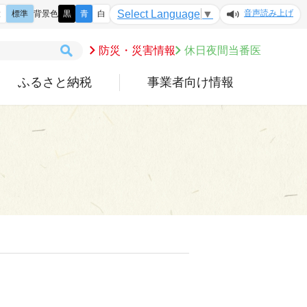
音声読み上げ
Select Language
▼
大
標準
背景色
黒
青
白
防災・災害情報
休日夜間当番医
ふるさと納税
事業者向け情報