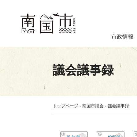
市政情報
議会議事録
トップページ
-
南国市議会
-
議会議事録