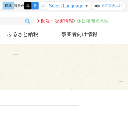
音声読み上げ
Select Language
▼
大
標準
背景色
黒
青
白
防災・災害情報
休日夜間当番医
ふるさと納税
事業者向け情報