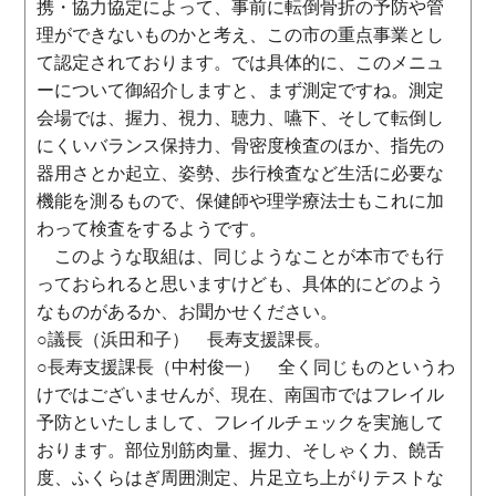
携・協力協定によって、事前に転倒骨折の予防や管
理ができないものかと考え、この市の重点事業とし
て認定されております。では具体的に、このメニュ
ーについて御紹介しますと、まず測定ですね。測定
会場では、握力、視力、聴力、嚥下、そして転倒し
にくいバランス保持力、骨密度検査のほか、指先の
器用さとか起立、姿勢、歩行検査など生活に必要な
機能を測るもので、保健師や理学療法士もこれに加
わって検査をするようです。
このような取組は、同じようなことが本市でも行
っておられると思いますけども、具体的にどのよう
なものがあるか、お聞かせください。
○議長（浜田和子） 長寿支援課長。
○長寿支援課長（中村俊一） 全く同じものというわ
けではございませんが、現在、南国市ではフレイル
予防といたしまして、フレイルチェックを実施して
おります。部位別筋肉量、握力、そしゃく力、饒舌
度、ふくらはぎ周囲測定、片足立ち上がりテストな