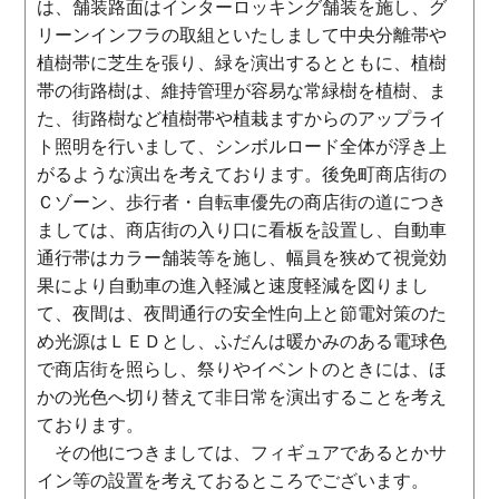
は、舗装路面はインターロッキング舗装を施し、グ
リーンインフラの取組といたしまして中央分離帯や
植樹帯に芝生を張り、緑を演出するとともに、植樹
帯の街路樹は、維持管理が容易な常緑樹を植樹、ま
た、街路樹など植樹帯や植栽ますからのアップライ
ト照明を行いまして、シンボルロード全体が浮き上
がるような演出を考えております。後免町商店街の
Ｃゾーン、歩行者・自転車優先の商店街の道につき
ましては、商店街の入り口に看板を設置し、自動車
通行帯はカラー舗装等を施し、幅員を狭めて視覚効
果により自動車の進入軽減と速度軽減を図りまし
て、夜間は、夜間通行の安全性向上と節電対策のた
め光源はＬＥＤとし、ふだんは暖かみのある電球色
で商店街を照らし、祭りやイベントのときには、ほ
かの光色へ切り替えて非日常を演出することを考え
ております。
その他につきましては、フィギュアであるとかサ
イン等の設置を考えておるところでございます。