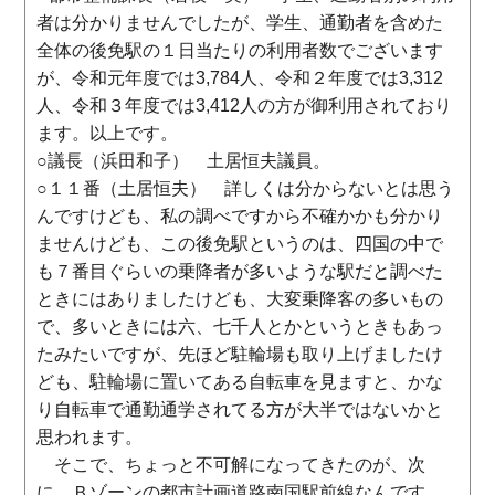
者は分かりませんでしたが、学生、通勤者を含めた
全体の後免駅の１日当たりの利用者数でございます
が、令和元年度では3,784人、令和２年度では3,312
人、令和３年度では3,412人の方が御利用されており
ます。以上です。
○議長（浜田和子） 土居恒夫議員。
○１１番（土居恒夫） 詳しくは分からないとは思う
んですけども、私の調べですから不確かかも分かり
ませんけども、この後免駅というのは、四国の中で
も７番目ぐらいの乗降者が多いような駅だと調べた
ときにはありましたけども、大変乗降客の多いもの
で、多いときには六、七千人とかというときもあっ
たみたいですが、先ほど駐輪場も取り上げましたけ
ども、駐輪場に置いてある自転車を見ますと、かな
り自転車で通勤通学されてる方が大半ではないかと
思われます。
そこで、ちょっと不可解になってきたのが、次
に、Ｂゾーンの都市計画道路南国駅前線なんです