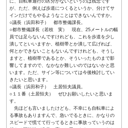
に、自転車通行の区分がないというのは残念です
が、ただ、例えば歩道につくるというか、分けてサ
インだけでもやるようなことはできないんですか。
○議長（浜田和子） 都市整備課長。
○都市整備課長（若枝 実） 現在、25メートルの幅
員では足らないんですけれども、これを歩道を少し
潰してといいますか、植樹帯とか潰して広げれば、
何とかできないこともないんですけれども、そうし
ますと、植樹帯であるとか、そういったものまで影
響してますので、なかなか難しいのではないかと思
います。ただ、サイン等については今後検討してい
きたいと思います。
○議長（浜田和子） 土居恒夫議員。
○１１番（土居恒夫） ぜひお願いしたいと思いま
す。
先ほども言いましたけども、不幸にも自転車によ
る事故もありますんで、急いでるときに、かなりの
スピードで慌てて行ってるときに事故っていうのは