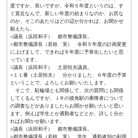
度ですか、長いですが、令和５年度というのは、す
ぐ直近なんで、新しい年度の始まりなのか、お尻な
のか、そこのあたりはどの辺か分かれば、お聞かせ
願えたら。
○議長（浜田和子） 都市整備課長。
○都市整備課長（若枝 実） 令和５年度の計画変更
に上げまして、できれば６年度に予算化したいと思
っています。
○議長（浜田和子） 土居恒夫議員。
○１１番（土居恒夫） 分かりました、６年度の予算
ということで、よろしくお願いいたします。
そこで、駐輪場とも関係して、次の質問にも関係
してくるんですが、ＪＲの後免駅の乗降者について
の調査などがありましたらお聞かせ願いたいと思い
ます。例えば学生とか通勤者などとか、詳しく分か
ればお聞かせ願います。
○議長（浜田和子） 都市整備課長。
○都市整備課長（若枝 実） 学生、通勤者別の利用