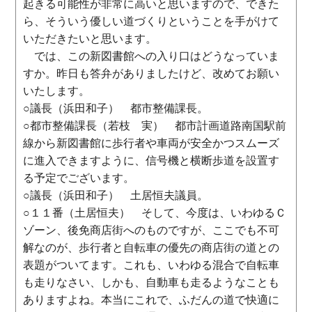
起きる可能性が非常に高いと思いますので、できた
ら、そういう優しい道づくりということを手がけて
いただきたいと思います。
では、この新図書館への入り口はどうなっていま
すか。昨日も答弁がありましたけど、改めてお願い
いたします。
○議長（浜田和子） 都市整備課長。
○都市整備課長（若枝 実） 都市計画道路南国駅前
線から新図書館に歩行者や車両が安全かつスムーズ
に進入できますように、信号機と横断歩道を設置す
る予定でございます。
○議長（浜田和子） 土居恒夫議員。
○１１番（土居恒夫） そして、今度は、いわゆるＣ
ゾーン、後免商店街へのものですが、ここでも不可
解なのが、歩行者と自転車の優先の商店街の道との
表題がついてます。これも、いわゆる混合で自転車
も走りなさい、しかも、自動車も走るようなことも
ありますよね。本当にこれで、ふだんの道で快適に