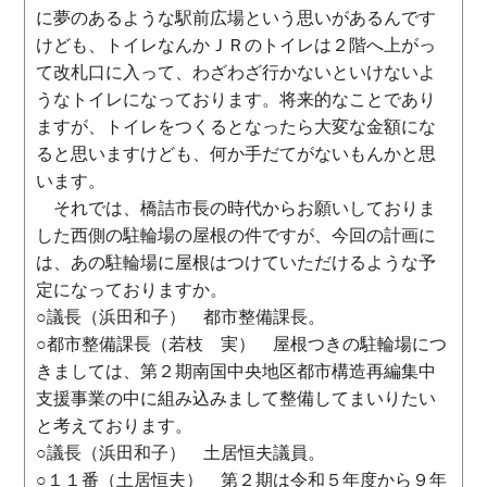
に夢のあるような駅前広場という思いがあるんです
けども、トイレなんかＪＲのトイレは２階へ上がっ
て改札口に入って、わざわざ行かないといけないよ
うなトイレになっております。将来的なことであり
ますが、トイレをつくるとなったら大変な金額にな
ると思いますけども、何か手だてがないもんかと思
います。
それでは、橋詰市長の時代からお願いしておりま
した西側の駐輪場の屋根の件ですが、今回の計画に
は、あの駐輪場に屋根はつけていただけるような予
定になっておりますか。
○議長（浜田和子） 都市整備課長。
○都市整備課長（若枝 実） 屋根つきの駐輪場につ
きましては、第２期南国中央地区都市構造再編集中
支援事業の中に組み込みまして整備してまいりたい
と考えております。
○議長（浜田和子） 土居恒夫議員。
○１１番（土居恒夫） 第２期は令和５年度から９年