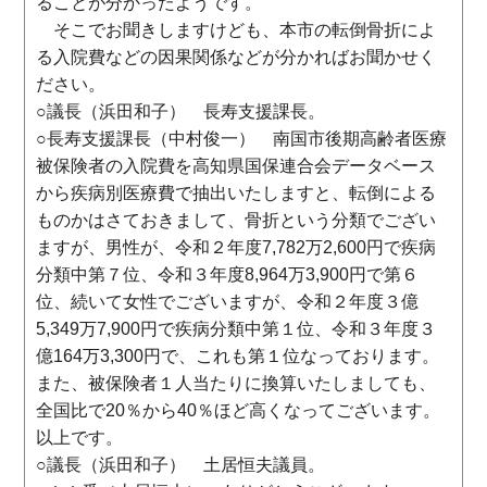
ることが分かったようです。
そこでお聞きしますけども、本市の転倒骨折によ
る入院費などの因果関係などが分かればお聞かせく
ださい。
○議長（浜田和子） 長寿支援課長。
○長寿支援課長（中村俊一） 南国市後期高齢者医療
被保険者の入院費を高知県国保連合会データベース
から疾病別医療費で抽出いたしますと、転倒による
ものかはさておきまして、骨折という分類でござい
ますが、男性が、令和２年度7,782万2,600円で疾病
分類中第７位、令和３年度8,964万3,900円で第６
位、続いて女性でございますが、令和２年度３億
5,349万7,900円で疾病分類中第１位、令和３年度３
億164万3,300円で、これも第１位なっております。
また、被保険者１人当たりに換算いたしましても、
全国比で20％から40％ほど高くなってございます。
以上です。
○議長（浜田和子） 土居恒夫議員。