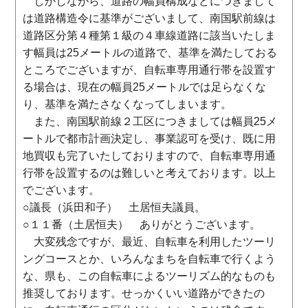
しかしながら、道路の幅員構成などにつきまして
は道路構造令に基準がございまして、南国駅前線は
道路区分第４種第１級の４車線道路に該当いたしま
す幅員は25メートルの道路で、基準を満たしておる
ところでございますが、自転車専用通行帯を設置す
る場合は、現在の幅員25メートルでは足らなくな
り、基準を満たさなくなってしまいます。
また、南国駅前線２工区につきましては幅員25メ
ートルで都市計画決定し、事業認可を受け、既に用
地買収も完了いたしておりますので、自転車専用通
行帯を設置するのは難しいと考えております。以上
でございます。
○議長（浜田和子） 土居恒夫議員。
○１１番（土居恒夫） ありがとうございます。
大変残念ですが、最近、自転車を利用したツーリ
ングコースとか、いろんなまちを自転車で行くよう
な、県も、この自転車によるツーリズム的なものも
推奨しております。せっかくいい道路ができたの