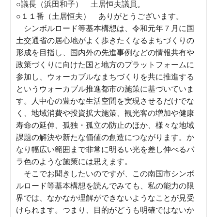
○議長（浜田和子） 土居恒夫議員。
○１１番（土居恒夫） ありがとうございます。
シンボルロード等基本構想は、令和元年７月に国
土交通省の居心地がよく歩きたくなるまちづくりの
形成を目指し、国内外の先進事例などの情報共有や
政策づくりに向けた国と地方のプラットフォームに
参加し、ウォーカブルなまちづくりを共に推進する
というウォーカブル推進都市の施策に基づいていま
す。人中心の豊かな生活空間を実現させるだけでな
く、地域消費や投資拡大施策、観光客の増加や健康
寿命の延伸、孤独・孤立の防止のほか、様々な地域
課題の解決や新たな価値の創造につながります。か
なり幅広い範囲まで非常に明るい光を差し伸べるバ
ラ色のような施策には思えます。
そこでお聞きしたいのですが、この南国市シンボ
ルロード等基本構想を読んでみても、私の能力の限
界では、なかなか理解ができないようなことが見受
けられます。つまり、目的がどうも明確ではないか