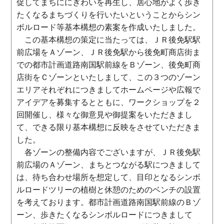
促してまちににぎわいを再生し、居心地がよく歩き
たくなるまちづくりを行いたいということからシン
ボルロード等基本構想の素案を作成いたしました。
この基本構想の策定に当たっては、ＪＲ後免駅駅
前広場をＡゾーン、ＪＲ後免駅から後免町商店街ま
での都市計画道路南国駅前線をＢゾーン、後免町商
店街をＣゾーンといたしまして、この３つのゾーン
エリアそれぞれにつきましてホームページや広報で
アイデアを募集するとともに、ワークショップを２
回開催し、様々な御意見や御提案をいただきまし
て、できる限り基本構想に反映をさせていただきま
した。
各ゾーンの整備内容でございますが、ＪＲ後免駅
前広場のＡゾーン、まちとつながる駅につきまして
は、待ち合わせ場所を想定して、目印となるシンボ
ルロードツリーの植樹と休憩のためのベンチの設置
を考えております。都市計画道路南国駅前線のＢゾ
ーン、歩きたくなるシンボルロードにつきまして