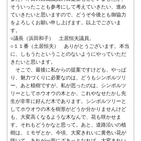
そういったことも参考にして考えていきたい、進め
ていきたいと思いますので、どうぞ今後とも御協力
をよろしくお願い申し上げます。以上でございま
す。
○議長（浜田和子） 土居恒夫議員。
○１１番（土居恒夫） ありがとうございます。本当
に、しもうたということのないようにやっていただ
きたいと思います。
そこで、最後に私からの提案ですけども、やっぱ
り、魅力づくりに必要なのは、どうもシンボルツリ
ー、あと植樹ですが、私が思ったのは、シンボルツ
リーとしてホウオウの木とか、これやなせたかし先
生が非常に好んだ木であります。シンボルツリーと
してホウオウの木を樹形がどうか分かりませんけど
も、大変高くなるような木なんで、花も咲かせま
す。それもどうかなと思って。あと、道路沿いの植
樹は、ミモザとか、今頃、大変きれいに黄色い花が
咲いて、あれが一面にざあっとなれば、大変きれい