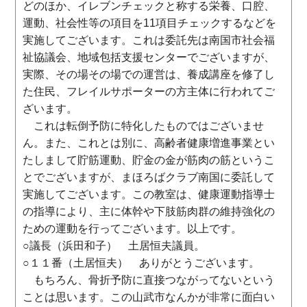
どのほか、イレブンチェックと称する栄養、口腔、
運動、社会性等の項目を11項目チェックするなどを
実施してございます。これは委託先は南国市社会福
祉協議会、地域包括支援センターでございますが、
実際、その場その場での運営は、養成講座を修了し
た住民、フレイルサポーターの方主体に行われてご
ざいます。
これは転倒予防に特化したものではございませ
ん。また、これとは別に、高齢者健康増進事業とい
たしまして貯筋運動、貯金の金が筋肉の筋というこ
とでございますが、まほろばクラブ南国に委託して
実施してございます。この教室は、健康運動指導士
の指導により、主に体幹や下肢筋肉群の維持強化の
ための運動を行ってございます。以上です。
○議長（浜田和子） 土居恒夫議員。
○１１番（土居恒夫） ありがとうございます。
もちろん、骨折予防に直接つながってないという
ことは思います。この山武市なんかが非常に面白い