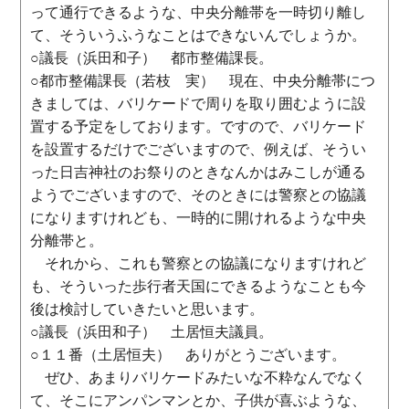
って通行できるような、中央分離帯を一時切り離し
て、そういうふうなことはできないんでしょうか。
○議長（浜田和子） 都市整備課長。
○都市整備課長（若枝 実） 現在、中央分離帯につ
きましては、バリケードで周りを取り囲むように設
置する予定をしております。ですので、バリケード
を設置するだけでございますので、例えば、そうい
った日吉神社のお祭りのときなんかはみこしが通る
ようでございますので、そのときには警察との協議
になりますけれども、一時的に開けれるような中央
分離帯と。
それから、これも警察との協議になりますけれど
も、そういった歩行者天国にできるようなことも今
後は検討していきたいと思います。
○議長（浜田和子） 土居恒夫議員。
○１１番（土居恒夫） ありがとうございます。
ぜひ、あまりバリケードみたいな不粋なんでなく
て、そこにアンパンマンとか、子供が喜ぶような、