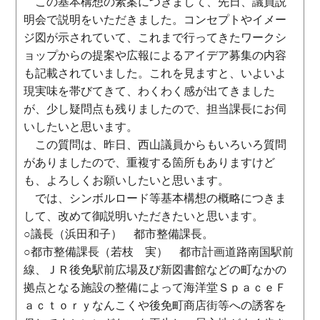
この基本構想の素案につきまして、先日、議員説
明会で説明をいただきました。コンセプトやイメー
ジ図が示されていて、これまで行ってきたワークシ
ョップからの提案や広報によるアイデア募集の内容
も記載されていました。これを見ますと、いよいよ
現実味を帯びてきて、わくわく感が出てきました
が、少し疑問点も残りましたので、担当課長にお伺
いしたいと思います。
この質問は、昨日、西山議員からもいろいろ質問
がありましたので、重複する箇所もありますけど
も、よろしくお願いしたいと思います。
では、シンボルロード等基本構想の概略につきま
して、改めて御説明いただきたいと思います。
○議長（浜田和子） 都市整備課長。
○都市整備課長（若枝 実） 都市計画道路南国駅前
線、ＪＲ後免駅前広場及び新図書館などの町なかの
拠点となる施設の整備によって海洋堂ＳｐａｃｅＦ
ａｃｔｏｒｙなんこくや後免町商店街等への誘客を