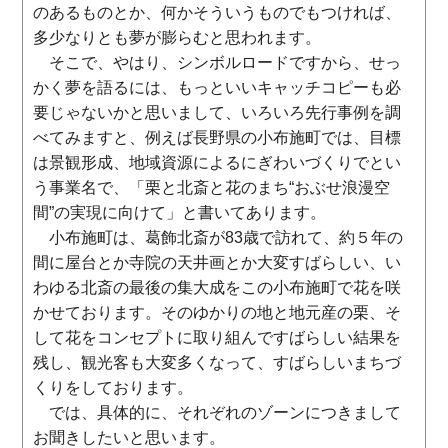
のあるものとか、何かそういうものでもつければ、
多少なりとも夢が膨らむと思われます。
そこで、やはり、シンボルロードですから、せっ
かく夢を語るには、もっといいキャッチコピーも必
要じゃないかと思いまして、いろいろ先行事例を調
べてみますと、例えば長野県の小布施町では、目標
は景観形成、地域資源によるにぎわいづくりでとい
う事業名で、「栗と北斎と花のまち“おぶせ浪漫空
間”の実現に向けて」と書いてあります。
小布施町は、葛飾北斎が83歳で訪れて、約５年の
間に屋台とか寺院の天井画とか大変すばらしい、い
わゆる北斎の最後の集大成をこの小布施町で花を咲
かせております。そのゆかりの地と地元産の栗、そ
して花をコンセプトに取り組んですばらしい結果を
残し、観光客も大変多くなって、すばらしいまちづ
くりをしております。
では、具体的に、それぞれのゾーンにつきまして
お聞きしたいと思います。