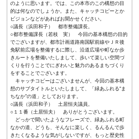
のように思います。では、この本市のこの構想の目
的は何なのでしょうか。また、キャッチコピーとか
ビジョンなどがあればお聞かせください。
○議長（浜田和子） 都市整備課長。
○都市整備課長（若枝 実） 今回の基本構想の目的
でございますが、都市計画道路南国駅前線やＪＲ後
免駅前広場を整備するに際し、沿道広場や町なか歩
きルートを整備いたしまして、歩いて楽しい空間づ
くりを行うことでにぎわいと魅力のあるまちづくり
をすることでございます。
キャッチコピーはございませんが、今回の基本構
想のサブタイトルといたしまして、「緑あふれる“ま
ちなか”の道」としております。
○議長（浜田和子） 土居恒夫議員。
○１１番（土居恒夫） ありがとうございます。
どっかで聞いたようなフレーズで、緑あふれる町
なかの道、どうも、そんなに楽しく、るんるんで歩
きたくなるような気がしないですが、もっと歴史性