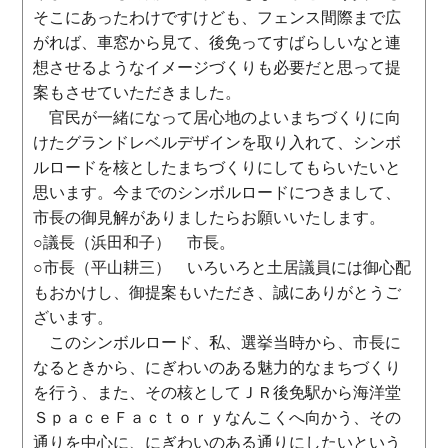
そこにあったわけですけども、フェンス間際まで広
がれば、車窓から見て、後免ってすばらしいなと連
想させるようなイメージづくりも必要だと思って提
案もさせていただきました。
官民が一緒になって居心地のよいまちづくりに向
けたグランドレベルデザインを取り入れて、シンボ
ルロードを核としたまちづくりにしてもらいたいと
思います。今までのシンボルロードにつきまして、
市長の御見解がありましたらお願いいたします。
○議長（浜田和子） 市長。
○市長（平山耕三） いろいろと土居議員には御心配
もおかけし、御提案もいただき、誠にありがとうご
ざいます。
このシンボルロード、私、選挙当時から、市長に
なるときから、にぎわいのある魅力的なまちづくり
を行う、また、その核としてＪＲ後免駅から海洋堂
ＳｐａｃｅＦａｃｔｏｒｙなんこくへ向かう、その
通りを中心に、にぎわいのある通りにしたいという