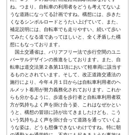
ね。つまり、自転車の利用者をどうも考えてないよ
うな道路になってる計画ですね。構想には、歩きた
くなるシンボルロードとうたい上げていて、また、
補足説明には、自転車でも走りやすい、続いて歩い
てみたくなる道であってほしいと、全く矛盾した構
想にもなっております。
国土交通省は、バリアフリー法で歩行空間のユニ
バーサルデザインの推進をしております。また、自
転車は道交法第２条第11項において軽車両に該当す
るものとされています。そして、改正道路交通法の
施行により、今年４月１日からは自転車利用者のヘ
ルメット着用が努力義務化されております。これか
らも分かるように、歩道を歩行者と自転車利用者双
方が気持ちよく声を掛け合う姿、これはなぜかとい
うと、構想の冒頭に詩が出てきましたけども、こう
いう気持ちよく声を掛け合って道路を通っていくよ
うな姿は、どうも想像できないわけですね。特に朝
の通勤とか通学時に、不幸にも起きるような事故は