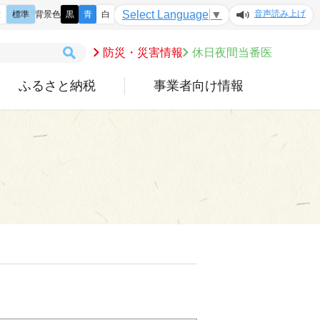
音声読み上げ
Select Language
▼
大
標準
背景色
黒
青
白
防災・災害情報
休日夜間当番医
ふるさと納税
事業者向け情報