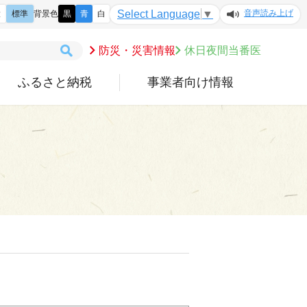
音声読み上げ
Select Language
▼
大
標準
背景色
黒
青
白
防災・災害情報
休日夜間当番医
ふるさと納税
事業者向け情報