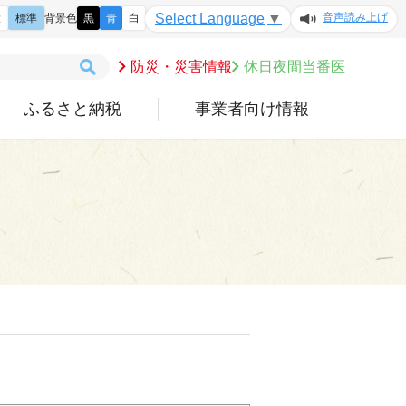
音声読み上げ
Select Language
▼
大
標準
背景色
黒
青
白
防災・災害情報
休日夜間当番医
ふるさと納税
事業者向け情報