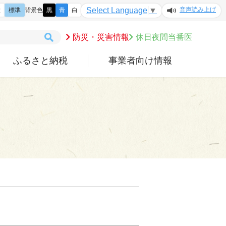
音声読み上げ
Select Language
▼
大
標準
背景色
黒
青
白
防災・災害情報
休日夜間当番医
ふるさと納税
事業者向け情報