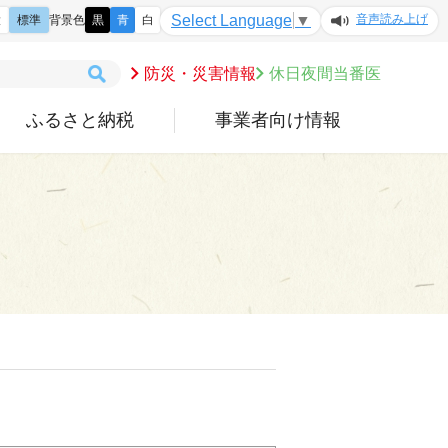
音声読み上げ
Select Language
▼
大
標準
背景色
黒
青
白
防災・災害情報
休日夜間当番医
ふるさと納税
事業者向け情報