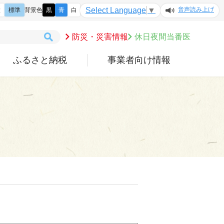
音声読み上げ
Select Language
▼
大
標準
背景色
黒
青
白
防災・災害情報
休日夜間当番医
ふるさと納税
事業者向け情報