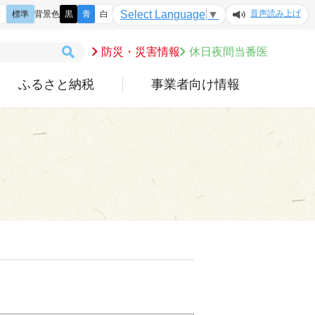
音声読み上げ
Select Language
▼
大
標準
背景色
黒
青
白
防災・災害情報
休日夜間当番医
ふるさと納税
事業者向け情報