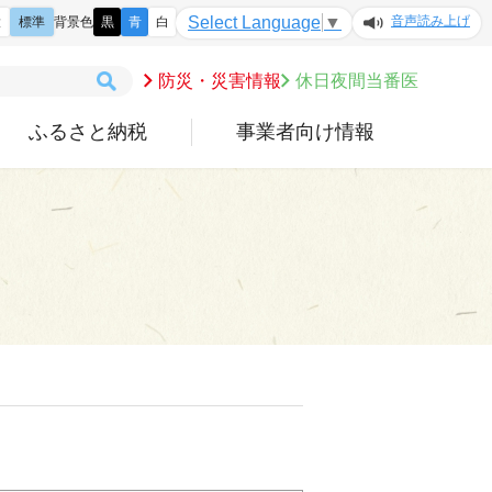
音声読み上げ
Select Language
▼
大
標準
背景色
黒
青
白
防災・災害情報
休日夜間当番医
ふるさと納税
事業者向け情報