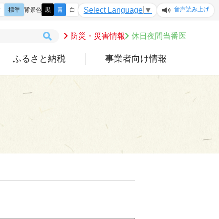
音声読み上げ
Select Language
▼
大
標準
背景色
黒
青
白
防災・災害情報
休日夜間当番医
ふるさと納税
事業者向け情報