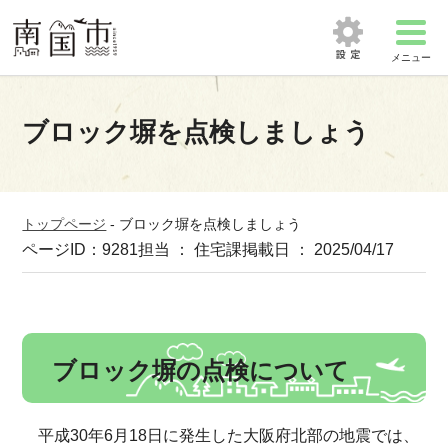
メニュー
ブロック塀を点検しましょう
トップページ
-
ブロック塀を点検しましょう
ページID：9281
担当 ： 住宅課
掲載日 ： 2025/04/17
ブロック塀の点検について
平成30年6月18日に発生した大阪府北部の地震では、