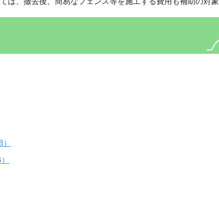
ては、撤去後、簡易なフェンス等を施工する費用も補助の対象
B）
B）