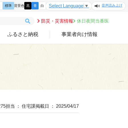
音声読み上げ
Select Language
▼
大
標準
背景色
黒
青
白
防災・災害情報
休日夜間当番医
ふるさと納税
事業者向け情報
75
担当 ： 住宅課
掲載日 ： 2025/04/17