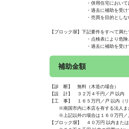
・併用住宅においては、居住部
・過去に補助を受けてい
・売買を目的としない
【ブロック塀】下記要件をすべて満た
・点検表により危険と判
・過去に補助を受けてい
補助金額
【診 断】 無料（木造の場合）
【設 計】 ３２万４千円／戸 以内
【工 事】 １６５万円／戸 以内（
※南国市内に本店を有する法人また
※上記以外の場合は１６０万円／戸
【ブロック塀】 ４０万円 以内また