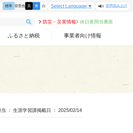
音声読み上げ
Select Language
▼
大
標準
背景色
黒
青
白
防災・災害情報
休日夜間当番医
ふるさと納税
事業者向け情報
担当 ： 生涯学習課
掲載日 ： 2025/02/14