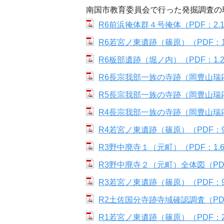
南国市教育委員会で行った発掘調査の
R6前浜掩体群４号掩体（PDF：2.1
R6若宮ノ東遺跡（篠原）（PDF：1.
R6板部遺跡（堀ノ内）（PDF：1.2
R6長宗我部一族の寺跡（岡豊山瑞応寺
R5長宗我部一族の寺跡（岡豊山瑞応寺
R4長宗我部一族の寺跡（岡豊山瑞応寺
R4若宮ノ東遺跡（篠原）（PDF：9
R3野中廃寺１（元町）（PDF：1.6
R3野中廃寺２（元町）全体図（PDF
R3若宮ノ東遺跡（篠原）（PDF：9
R2土佐国分寺跡寺域確認調査（PDF
R1若宮ノ東遺跡（篠原）（PDF：2.