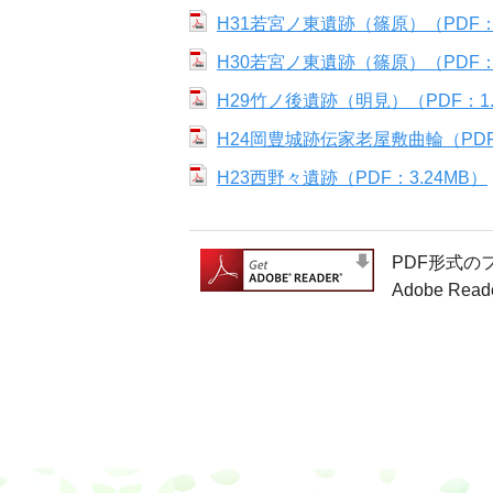
H31若宮ノ東遺跡（篠原）（PDF：
H30若宮ノ東遺跡（篠原）（PDF：1
H29竹ノ後遺跡（明見）（PDF：1.
H24岡豊城跡伝家老屋敷曲輪（PDF：
H23西野々遺跡（PDF：3.24MB）
PDF形式の
Adobe 