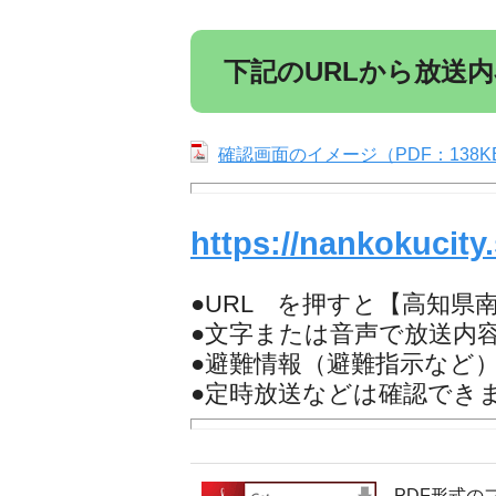
下記のURLから放送
確認画面のイメージ（PDF：138K
https://nankokucity.
●URL を押すと【高知
●文字または音声で放送内
●避難情報（避難指示など
●定時放送などは確認でき
PDF形式の