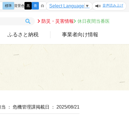
音声読み上げ
Select Language
▼
大
標準
背景色
黒
青
白
防災・災害情報
休日夜間当番医
ふるさと納税
事業者向け情報
ら
担当 ： 危機管理課
掲載日 ： 2025/08/21