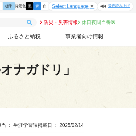
音声読み上げ
Select Language
▼
大
標準
背景色
黒
青
白
防災・災害情報
休日夜間当番医
ふるさと納税
事業者向け情報
のオナガドリ」
担当 ： 生涯学習課
掲載日 ： 2025/02/14