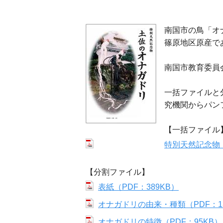
南国市の鳥「オ
篠原地区原産で
南国市教育委員
一括ファイルと
究機関からパン
【一括ファイル
特別天然記念物「
【分割ファイル】
表紙（PDF：389KB）
オナガドリの由来・種類（PDF：13
オナガドリの特徴（PDF：95KB）