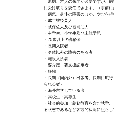
原則、本人の来庁が必要ですが、病
に受け取りを委任できます。（事前に
病気、身体の障害のほか、やむを得
・成年被後見人
・被保佐人及び被補助人
・中学生、小学生及び未就学児
・75歳以上の高齢者
・長期入院者
・身体以外の障害のある者
・施設入所者
・要介護・要支援認定者
・妊婦
・長期（国内外）出張者、長期に航行
られる者）
・海外留学している者
・高校生・高専生
・社会的参加（義務教育を含む就学、
る状態であるなど客観的状況に照らし