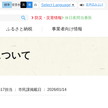
音声読み上げ
Select Language
▼
大
標準
背景色
黒
青
白
防災・災害情報
休日夜間当番医
ふるさと納税
事業者向け情報
について
17
担当 ： 市民課
掲載日 ： 2026/01/14