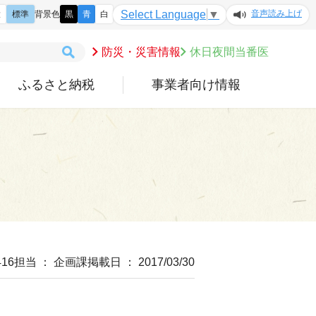
音声読み上げ
Select Language
▼
大
標準
背景色
黒
青
白
防災・災害情報
休日夜間当番医
ふるさと納税
事業者向け情報
16
担当 ： 企画課
掲載日 ： 2017/03/30