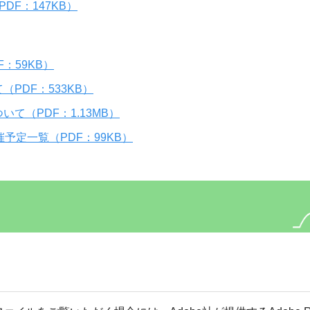
DF：147KB）
：59KB）
PDF：533KB）
て（PDF：1.13MB）
予定一覧（PDF：99KB）