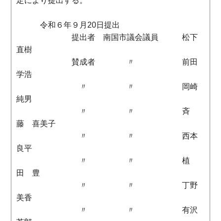
定により提出する。
令和６年９月20日提出
提出者 南国市議会議員 松下
直樹
賛成者 〃 前田
学浩
〃 〃 岡崎
純男
〃 〃 斉
藤 喜美子
〃 〃 西本
良平
〃 〃 植
田 豊
〃 〃 丁野
美香
〃 〃 有沢