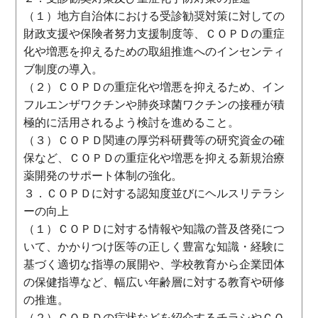
（１）地方自治体における受診勧奨対策に対しての
財政支援や保険者努力支援制度等、ＣＯＰＤの重症
化や増悪を抑えるための取組推進へのインセンティ
ブ制度の導入。
（２）ＣＯＰＤの重症化や増悪を抑えるため、イン
フルエンザワクチンや肺炎球菌ワクチンの接種が積
極的に活用されるよう検討を進めること。
（３）ＣＯＰＤ関連の厚労科研費等の研究資金の確
保など、ＣＯＰＤの重症化や増悪を抑える新規治療
薬開発のサポート体制の強化。
３．ＣＯＰＤに対する認知度並びにヘルスリテラシ
ーの向上
（１）ＣＯＰＤに対する情報や知識の普及啓発につ
いて、かかりつけ医等の正しく豊富な知識・経験に
基づく適切な指導の展開や、学校教育から企業団体
の保健指導など、幅広い年齢層に対する教育や研修
の推進。
（２）ＣＯＰＤの症状などを紹介するチラシやＣＯ