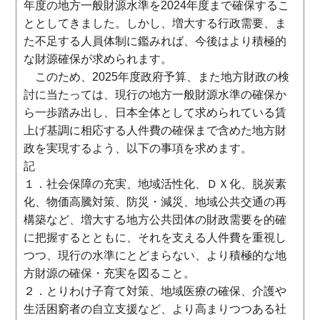
年度の地方一般財源水準を2024年度まで確保するこ
ととしてきました。しかし、増大する行政需要、ま
た不足する人員体制に鑑みれば、今後はより積極的
な財源確保が求められます。
このため、2025年度政府予算、また地方財政の検
討に当たっては、現行の地方一般財源水準の確保か
ら一歩踏み出し、日本全体として求められている賃
上げ基調に相応する人件費の確保まで含めた地方財
政を実現するよう、以下の事項を求めます。
記
１．社会保障の充実、地域活性化、ＤＸ化、脱炭素
化、物価高騰対策、防災・減災、地域公共交通の再
構築など、増大する地方公共団体の財政需要を的確
に把握するとともに、それを支える人件費を重視し
つつ、現行の水準にとどまらない、より積極的な地
方財源の確保・充実を図ること。
２．とりわけ子育て対策、地域医療の確保、介護や
生活困窮者の自立支援など、より高まりつつある社