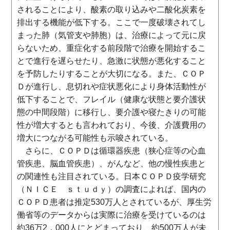
されることにより、酸素の取り込みや二酸化炭素を
排出する機能が低下する。ここで一度破壊されてし
まった肺（気管支や肺胞）は、治療によって元に戻
らないため、重症化する前段階で治療を開始するこ
とで進行を遅らせたり、急激に状態が悪化すること
を予防したりすることが大切になる。また、ＣＯＰ
Ｄが進行し、息切れや症状悪化により身体活動性が
低下することで、フレイル（健康な状態と要介護状
態の中間段階）に移行し、要介護や寝たきりの可能
性が増大するとも言われており、今後、介護費用の
増大につながる可能性も示唆されている。
さらに、ＣＯＰＤは循環器疾患（狭心症等の心血
管疾患、脳血管疾患）、がんなど、他の慢性疾患と
の関連性も注目されている。日本ＣＯＰＤ疫学研究
（ＮＩＣＥ ｓｔｕｄｙ）の調査によれば、国内の
ＣＯＰＤ患者は推定530万人とされているが、厚生労
働省等のデータからは実際に治療を受けているのは
約36万2，000人にとどまっており、約500万人が未