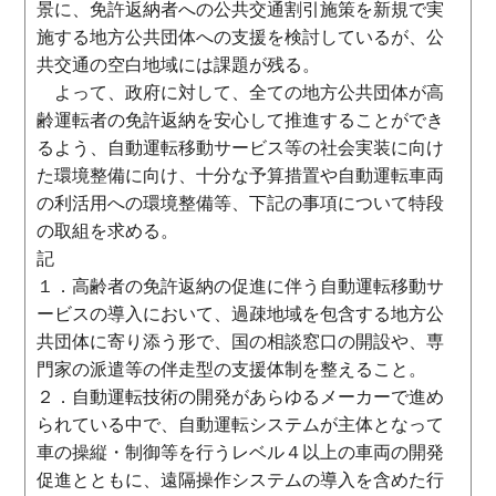
景に、免許返納者への公共交通割引施策を新規で実
施する地方公共団体への支援を検討しているが、公
共交通の空白地域には課題が残る。
よって、政府に対して、全ての地方公共団体が高
齢運転者の免許返納を安心して推進することができ
るよう、自動運転移動サービス等の社会実装に向け
た環境整備に向け、十分な予算措置や自動運転車両
の利活用への環境整備等、下記の事項について特段
の取組を求める。
記
１．高齢者の免許返納の促進に伴う自動運転移動サ
ービスの導入において、過疎地域を包含する地方公
共団体に寄り添う形で、国の相談窓口の開設や、専
門家の派遣等の伴走型の支援体制を整えること。
２．自動運転技術の開発があらゆるメーカーで進め
られている中で、自動運転システムが主体となって
車の操縦・制御等を行うレベル４以上の車両の開発
促進とともに、遠隔操作システムの導入を含めた行