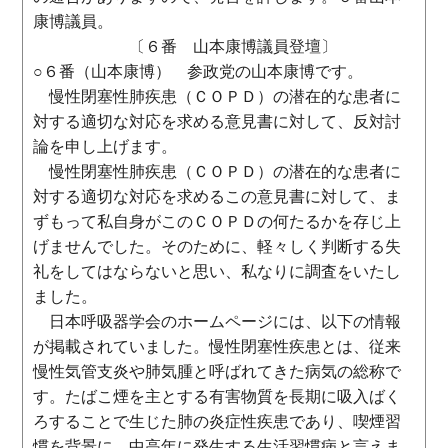
康博議員。
〔６番 山本康博議員登壇〕
○６番（山本康博） 参政党の山本康博です。
慢性閉塞性肺疾患（ＣＯＰＤ）の潜在的な患者に
対する適切な対応を求める意見書に対して、反対討
論を申し上げます。
慢性閉塞性肺疾患（ＣＯＰＤ）の潜在的な患者に
対する適切な対応を求めるこの意見書に対して、ま
ずもって私自身がこのＣＯＰＤの何たるかを存じ上
げませんでした。そのために、軽々しく判断する失
礼をしてはならないと思い、私なりに調査をいたし
ました。
日本呼吸器学会のホームページには、以下の情報
が掲載されていました。慢性閉塞性疾患とは、従来
慢性気管支炎や肺気腫と呼ばれてきた病気の総称で
す。たばこ煙を主とする有害物質を長期に吸入ばく
ろすることで生じた肺の炎症性疾患であり、喫煙習
慣を背景に、中高年に発生する生活習慣病と言えま