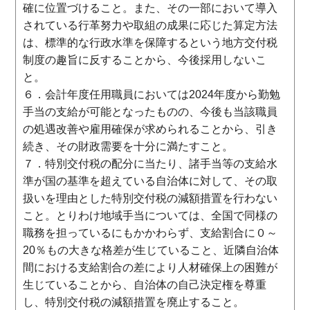
確に位置づけること。また、その一部において導入
されている行革努力や取組の成果に応じた算定方法
は、標準的な行政水準を保障するという地方交付税
制度の趣旨に反することから、今後採用しないこ
と。
６．会計年度任用職員においては2024年度から勤勉
手当の支給が可能となったものの、今後も当該職員
の処遇改善や雇用確保が求められることから、引き
続き、その財政需要を十分に満たすこと。
７．特別交付税の配分に当たり、諸手当等の支給水
準が国の基準を超えている自治体に対して、その取
扱いを理由とした特別交付税の減額措置を行わない
こと。とりわけ地域手当については、全国で同様の
職務を担っているにもかかわらず、支給割合に０～
20％もの大きな格差が生じていること、近隣自治体
間における支給割合の差により人材確保上の困難が
生じていることから、自治体の自己決定権を尊重
し、特別交付税の減額措置を廃止すること。