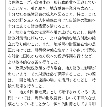
会保障ニーズが自治体の一般行政経費を圧迫してい
ることから、引き続き、地方単独事業分も含めた、
十分な社会保障経費の拡充を図ること。特に、これ
らの分野を支える人材確保に向けた自治体の取組を
十分に支える財政措置を講じること。
３．地方交付税の法定率を引き上げるなどし、臨時
財政対策債に頼らない、より自律的な地方財政の確
立に取り組むこと。また、地域間の財源偏在性の是
正に向けては、所得税や偏在性がより小さい消費税
を対象に国税から地方税への税源移譲を行うなど、
より抜本的な改善を行うこと。
４．政府が減税政策を行う場合、地方財政に影響が
出ないよう、その財源は必ず保障すること。その際
は、「国と地方の協議の場」を活用するなどし、特
段の配慮を行うこと。
５．「地方創生推進費」として確保されている１兆
円については、現行の財政需要において不可欠な規
模となっていることから、恒久的財源としてより明