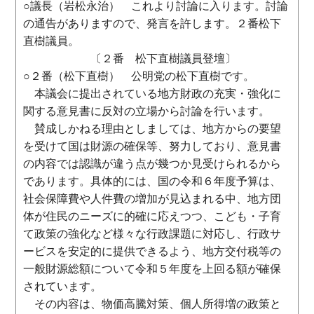
○議長（岩松永治） これより討論に入ります。討論
の通告がありますので、発言を許します。２番松下
直樹議員。
〔２番 松下直樹議員登壇〕
○２番（松下直樹） 公明党の松下直樹です。
本議会に提出されている地方財政の充実・強化に
関する意見書に反対の立場から討論を行います。
賛成しかねる理由としましては、地方からの要望
を受けて国は財源の確保等、努力しており、意見書
の内容では認識が違う点が幾つか見受けられるから
であります。具体的には、国の令和６年度予算は、
社会保障費や人件費の増加が見込まれる中、地方団
体が住民のニーズに的確に応えつつ、こども・子育
て政策の強化など様々な行政課題に対応し、行政サ
ービスを安定的に提供できるよう、地方交付税等の
一般財源総額について令和５年度を上回る額が確保
されています。
その内容は、物価高騰対策、個人所得増の政策と