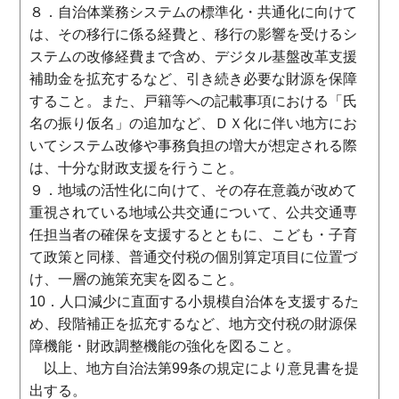
８．自治体業務システムの標準化・共通化に向けて
は、その移行に係る経費と、移行の影響を受けるシ
ステムの改修経費まで含め、デジタル基盤改革支援
補助金を拡充するなど、引き続き必要な財源を保障
すること。また、戸籍等への記載事項における「氏
名の振り仮名」の追加など、ＤＸ化に伴い地方にお
いてシステム改修や事務負担の増大が想定される際
は、十分な財政支援を行うこと。
９．地域の活性化に向けて、その存在意義が改めて
重視されている地域公共交通について、公共交通専
任担当者の確保を支援するとともに、こども・子育
て政策と同様、普通交付税の個別算定項目に位置づ
け、一層の施策充実を図ること。
10．人口減少に直面する小規模自治体を支援するた
め、段階補正を拡充するなど、地方交付税の財源保
障機能・財政調整機能の強化を図ること。
以上、地方自治法第99条の規定により意見書を提
出する。