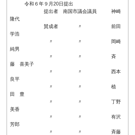
令和６年９月20日提出
提出者 南国市議会議員 神崎
隆代
賛成者 〃 前田
学浩
〃 〃 岡崎
純男
〃 〃 斉
藤 喜美子
〃 〃 西本
良平
〃 〃 植
田 豊
〃 〃 丁野
美香
〃 〃 有沢
芳郎
〃 〃 斉藤