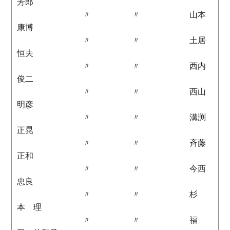
芳郎
〃 〃 山本
康博
〃 〃 土居
恒夫
〃 〃 西内
俊二
〃 〃 西山
明彦
〃 〃 溝渕
正晃
〃 〃 斉藤
正和
〃 〃 今西
忠良
〃 〃 杉
本 理
〃 〃 福