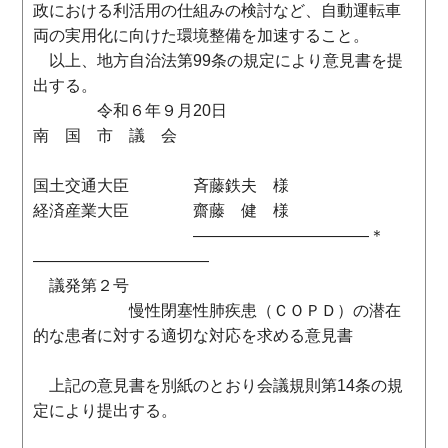
政における利活用の仕組みの検討など、自動運転車
両の実用化に向けた環境整備を加速すること。
以上、地方自治法第99条の規定により意見書を提
出する。
令和６年９月20日
南 国 市 議 会
国土交通大臣 斉藤鉄夫 様
経済産業大臣 齋藤 健 様
―――――――――――＊
―――――――――――
議発第２号
慢性閉塞性肺疾患（ＣＯＰＤ）の潜在
的な患者に対する適切な対応を求める意見書
上記の意見書を別紙のとおり会議規則第14条の規
定により提出する。