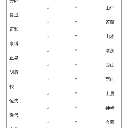
芳郎
〃 〃 山中
良成
〃 〃 斉藤
正和
〃 〃 山本
康博
〃 〃 溝渕
正晃
〃 〃 西山
明彦
〃 〃 西内
俊二
〃 〃 土居
恒夫
〃 〃 神崎
隆代
〃 〃 今西