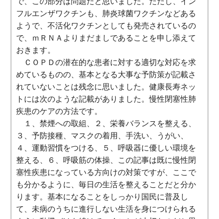
で、この部分は問題だと思いました。ただし、イン
フルエンザワクチンも、肺炎球菌ワクチンなどある
ようで、不活化ワクチンとしても発売されているの
で、ｍＲＮＡよりまだましであることを申し添えて
おきます。
ＣＯＰＤの潜在的な患者に対する適切な対応を求
めているものの、基本となる大事な予防策が記載さ
れていないことは残念に思いました。健康長寿ネッ
トには次のような記載がありました。慢性閉塞性肺
疾患のケアの方法です。
１、禁煙への取組、２、栄養バランスを整える、
３、予防接種、マスクの着用、手洗い、うがい、
４、運動習慣をつける、５、呼吸器に優しい環境を
整える、６、呼吸筋の体操、この記事は既に慢性閉
塞性疾患になっている方向けの対策ですが、ここで
も分かるように、毎日の生活を整えることだと分か
ります。基本になることをしっかり国民に普及し
て、未病のうちに進行しない生活を身につけられる