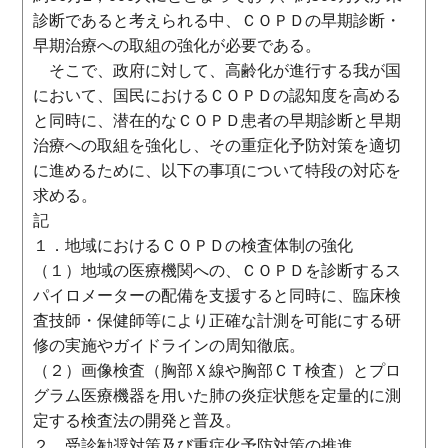
診断であると考えられる中、ＣＯＰＤの早期診断・
早期治療への取組の強化が必要である。
そこで、政府に対して、高齢化が進行する我が国
において、国民におけるＣＯＰＤの認知度を高める
と同時に、潜在的なＣＯＰＤ患者の早期診断と早期
治療への取組を強化し、その重症化予防対策を適切
に進めるために、以下の事項について特段の対応を
求める。
記
１．地域におけるＣＯＰＤの検査体制の強化
（１）地域の医療機関への、ＣＯＰＤを診断するス
パイロメーターの配備を支援すると同時に、臨床検
査技師・保健師等により正確な計測を可能にする研
修の実施やガイドラインの周知徹底。
（２）画像検査（胸部Ｘ線や胸部ＣＴ検査）とプロ
グラム医療機器を用いた肺の炎症状態を定量的に測
定する検査法の開発と普及。
２．受診勧奨対策及び重症化予防対策の推進