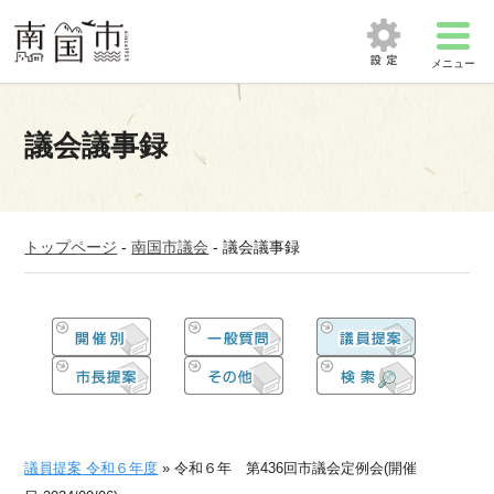
メニュー
議会議事録
トップページ
-
南国市議会
-
議会議事録
議員提案 令和６年度
» 令和６年 第436回市議会定例会(開催