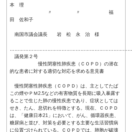
本 理
〃 〃 福
田 佐和子
南国市議会議長 岩 松 永 治 様
…………………………………………………………………
議発第２号
慢性閉塞性肺疾患（ＣＯＰＤ）の潜在
的な患者に対する適切な対応を求める意見書
慢性閉塞性肺疾患（ＣＯＰＤ）は、主としてたば
この煙やＰＭ2.5などの有害物質を長期に吸入暴露す
ることで生じた肺の慢性疾患であり、症状としては
せき、たん、息切れを特徴とする。現在、ＣＯＰＤ
は、「健康日本21」において、がん、循環器疾患、
糖尿病と並び、対策を必要とする主要な生活習慣病
に位置づけられている。ＣＯＰＤでは、肺胞が破壊