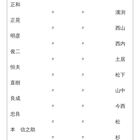
正和
〃 〃 溝渕
正晃
〃 〃 西山
明彦
〃 〃 西内
俊二
〃 〃 土居
恒夫
〃 〃 松下
直樹
〃 〃 山中
良成
〃 〃 今西
忠良
〃 〃 松
本 信之助
〃 〃 杉