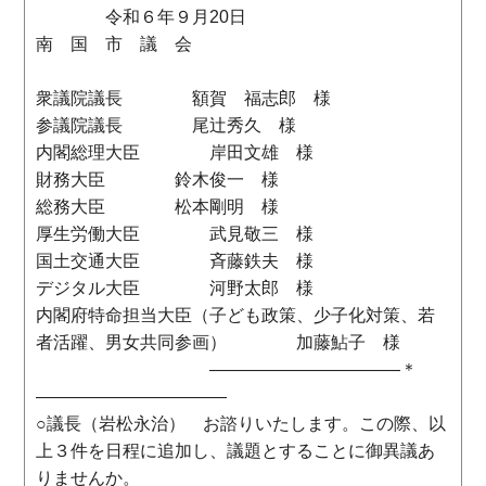
令和６年９月20日
南 国 市 議 会
衆議院議長 額賀 福志郎 様
参議院議長 尾辻秀久 様
内閣総理大臣 岸田文雄 様
財務大臣 鈴木俊一 様
総務大臣 松本剛明 様
厚生労働大臣 武見敬三 様
国土交通大臣 斉藤鉄夫 様
デジタル大臣 河野太郎 様
内閣府特命担当大臣（子ども政策、少子化対策、若
者活躍、男女共同参画） 加藤鮎子 様
―――――――――――＊
―――――――――――
○議長（岩松永治） お諮りいたします。この際、以
上３件を日程に追加し、議題とすることに御異議あ
りませんか。