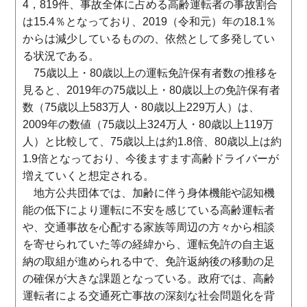
4，819件、事故全体に占める高齢運転者の事故割合
は15.4％となっており、2019（令和元）年の18.1％
からは減少しているものの、依然として多発してい
る状況である。
75歳以上・80歳以上の運転免許保有者数の推移を
見ると、2019年の75歳以上・80歳以上の免許保有者
数（75歳以上583万人・80歳以上229万人）は、
2009年の数値（75歳以上324万人・80歳以上119万
人）と比較して、75歳以上は約1.8倍、80歳以上は約
1.9倍となっており、今後ますます高齢ドライバーが
増えていくと想定される。
地方公共団体では、加齢に伴う身体機能や認知機
能の低下により運転に不安を感じている高齢運転者
や、交通事故を心配する家族等周辺の方々から相談
を寄せられていた等の経緯から、運転免許の自主返
納の取組が進められる中で、免許返納後の移動の足
の確保が大きな課題となっている。政府では、高齢
運転者による交通死亡事故の深刻な社会問題化を背