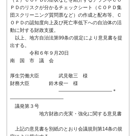
ＰＤのリスクが分かるチェックシート（ＣＯＰＤ集
団スクリーニング質問票など）の作成と配布等、Ｃ
ＯＰＤの認知度向上及び死亡率低下への自治体の活
動に対する財政支援。
以上、地方自治法第99条の規定により意見書を提
出する。
令和６年９月20日
南 国 市 議 会
厚生労働大臣 武見敬三 様
財務大臣 鈴木俊一 様
―――――――――――＊
―――――――――――
議発第３号
地方財政の充実・強化に関する意見書
上記の意見書を別紙のとおり会議規則第14条の規