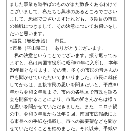
ました事業も道半ばのものがまだ数多くあるわけで
ございまして、私たちも興味のあるところでござい
まして、恐縮でございますけれども、３期目の市長
の挑戦につきまして、その決意についてお伺いをし
たいと思います。
○議長（岩松永治） 市長。
○市長（平山耕三） ありがとうございます。
私の決意ということでございます。振り返ってみ
ますと、私は南国市役所に昭和61年に入所し、本年
39年目となります。その間、多くの市民の皆さんの
声も聞かせていただいてまいりました。市長に就任
してからは、直接市民の思いを聞きたいと、平成30
年から令和２年度まで、市内の各地区で市政を語る
会を開催することにより、市民の皆さんからは様々
な思いを聞かせていただきました。また、コロナ禍
の中、令和３年度からは年２回、南国市広報紙によ
る市長への手紙を掲載し、市への御要望などを聞か
せていただくことを始めました。それ以来、手紙や