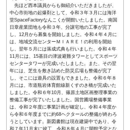
先ほど西本議員からも御紹介いただきましたが、
中心市街地の起爆剤として、令和３年３月には海洋
堂SpaceFactoryなんこくが開館いたしました。南国
日章産業団地も令和３年、分譲宅地の工事が完了
し、12月から募集を開始しました。令和４年４月に
は、地域交流センターＭＩＡＲＥ！の利用を開始
し、翌年５月には落成式典も行いました。令和４年
11月には、15基目の津波避難タワーとしてスポーツ
センタータワーが完成いたしました。また、その翌
年には、芝生を敷き詰めた防災広場も整備が完了
し、そこには遊具の設置もできました。令和６年８
月には、市道瓶岩体育館線新くすのき橋が完成いた
しました。令和６年10月、篠原土地区画整理事業の
整備工事が完了いたしました。国営圃場整備事業
は、令和２年度に事業計画が確定し、令和４年度か
ら令和６年度までに約68ヘクタールの整備が終わろ
うとしています。新図書館は現在建築中であり、令
和７年11月末に竣工、令和８年４月に開館予定とな