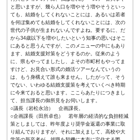
と思いますが、幾ら人口を増やそう増やそうといっ
ても、結婚をしてくれないことには、あるいは若者
を何ぼ集めても結婚をしてくれないことには、次の
世代の子供が生まれないんですよね。要するに、だ
から34歳以下を増やしたいという知事の思いはそこ
にあると思うんですが、このメニューの中にもあり
ます、結婚支援対策をどうするのか。従来のよう
に、県もやってましたし、よその市町村もやってま
すけど、お見合い形式の婚活ツアーなんていうの
は、もう身構えて誰も来ません。したがって、そう
でない、いわゆる結婚支援策を考えていくべき時期
に今来ておると思います。ここらあたりにつきまし
て、担当課長の御所見をお伺いします。
○議長（岩松永治） 企画課長。
○企画課長（田所卓也） 若年層の経済的な負担軽減
策としましては、昨年度より奨学金返還の事業に取
り組んでおりますが、それに加えまして、高校や大
学等の新卒者が、就職を契機に本市に定住する際、