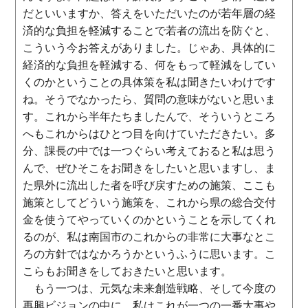
だといいますか、答えをいただいたのが若年層の経
済的な負担を軽減することで若者の流出を防ぐと、
こういう今お答えがありました。じゃあ、具体的に
経済的な負担を軽減する、何をもって軽減をしてい
くのかということの具体策を私は聞きたいわけです
ね。そうでなかったら、質問の意味がないと思いま
す。これから半年たちましたんで、そういうところ
へもこれからはひとつ目を向けていただきたい。多
分、課長の中では一つぐらい考えておると私は思う
んで、ぜひそこをお聞きをしたいと思いますし、ま
た県外に流出した者を呼び戻すための施策、ここも
施策としてどういう施策を、これから県の総合交付
金を使うてやっていくのかということを示してくれ
るのが、私は南国市のこれからの非常に大事なとこ
ろの方針ではなかろうかというふうに思います。こ
こらもお聞きをしておきたいと思います。
もう一つは、元気な未来創造戦略、そして今度の
再興ビジョンの中に、私はこれが一つの一番大事や