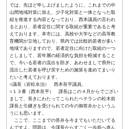
では、先ほど申し上げましたように、これまでの中
山間地域対策に加え、少子化対策と一体となった取
組を推進する内容となっており、西本議員の言われ
るとおり、若者定住に関する取組が重要であると考
えております。本市には、高校や大学などの高等教
育機関が立地しており、県内では比較的若者が多い
地域でありますので、若者定住に向けた取組の一つ
としまして、若年層の経済的な負担を軽減すること
で、今いる若者の流出を防ぎ、あわせまして県外に
流出した若者を呼び戻すための施策を進めてまいり
たいと考えております。
○議長（岩松永治） 西本良平議員。
○１３番（西本良平） 課長はこの４月からでござい
まして、長きにわたってこられたベテランの松木前
課長と引継ぎを受けられての今の御答弁かというふ
うにも思います。
ここで、ここまでの答弁を今までもいただいてる
んですよ。問題は、今課長からすごく一歩前へ進ん