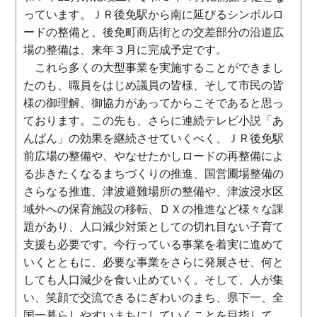
っています。ＪＲ後免駅から南に延びるシンボルロ
ードの整備と、後免町商店街との交差部分の沿道広
場の整備は、来年３月に完成予定です。
これら多くの大型事業を実施することができまし
たのも、職員をはじめ議員の皆様、そして市民の皆
様の御理解、御協力があってからこそであると思っ
ております。この先も、さらに連続テレビ小説「あ
んぱん」の効果を継続させていくべく、ＪＲ後免駅
前広場の整備や、やなせたかしロードの再整備によ
る歩きたくなるまちづくりの推進、国営圃場整備の
さらなる推進、津波避難場所の整備や、津波浸水区
域外への保育施設の移転、ＤＸの推進など様々な課
題があり、人口減少対策としての切れ目ない子育て
支援も必要です。今行っている事業を着実に進めて
いくとともに、必要な事業をさらに発展させ、何と
しても人口減少を食い止めていく。そして、人が集
い、笑顔で交流できるにぎわいのまち、県下一、全
国一暮らしやすいまちにしていくことを目指して、