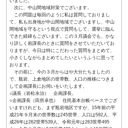
いました。
次に、中山間地域対策でございます。
この問題は毎回のように私は質問しておりまし
て、私も出身地が中山間地域でございますし、中山
間地域を守るという視点で質問もして、選挙に臨ん
できた経緯もございます。この３月議会でも、かな
り詳しく前課長のときに質問をさせていただいてお
りますが、今日は特にこだわった質問をまとめて、
小さくしながらまとめてしたいというふうに思って
おります。
その前に、今の３月からはや大分たちましたの
で、瓶岩、上倉地区の世帯数、人口の推移につきま
して企画課長にお伺いをいたします。
○議長（岩松永治） 企画課長。
○企画課長（田所卓也） 住民基本台帳ベースでござ
いますけれども、まず瓶岩地区ですが、15年前の平
成21年９月末の世帯数は245世帯、人口は592人、平
成26年は262世帯539人、令和元年は263世帯495