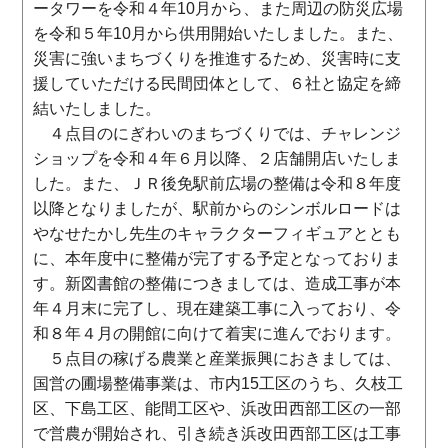
ータワーを令和４年10月から、また周辺の防災広場
を令和５年10月から供用開始いたしました。また、
災害に強いまちづくりを推進するため、災害時に支
援していただける民間団体として、６社と協定を締
結いたしました。
４点目のにぎわいのまちづくりでは、チャレンジ
ショップを令和４年６月以降、２店舗開店いたしま
した。また、ＪＲ後免駅前広場の整備は令和８年度
以降となりましたが、駅前からのシンボルロードは
やなせたかし先生のキャラクターフィギュアととも
に、本年度中に整備が完了する予定となっておりま
す。新図書館の整備につきましては、造成工事が本
年４月末に完了し、現在建築工事に入っており、令
和８年４月の開館に向けて着実に進んでおります。
５点目の稼げる農業と産業振興におきましては、
国営の圃場整備事業は、市内15工区のうち、久枝工
区、下島工区、能間工区や、浜改田西部工区の一部
で営農が開始され、引き続き浜改田西部工区は工事