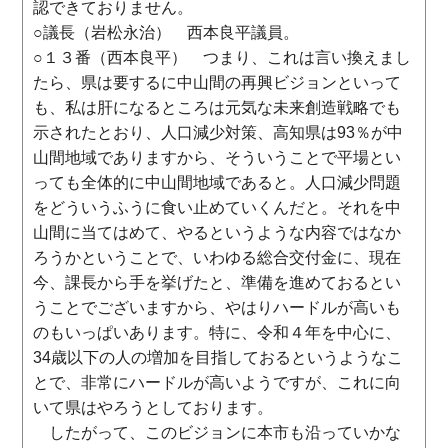
認できておりません。
○議長（岩松永治） 西本良平議員。
○１３番（西本良平） つまり、これは言い換えまし
たら、県は要するに中山間の再興ビジョンといって
も、私は肝になるところは元気な未来創造戦略でも
示されたとおり、人口減少対策、高知県は93％が中
山間地域でありますから、そういうことで平場とい
っても全体的に中山間地域であると。人口減少問題
をどういうふうに食い止めていくんだと。それを中
山間に当てはめて、やるというような内容ではなか
ろうかということで、いわゆる総合交付金に、現在
今、課長から手を挙げたと、準備を進めておるとい
うことでございますから、やはりハードルが高いも
のもいっぱいあります。特に、令和４年を中心に、
34歳以下の人の増加を目指しておるというようなこ
とで、非常にハードルが高いようですが、これに向
いて県はやろうとしております。
したがって、このビジョンに本市も沿っていかな