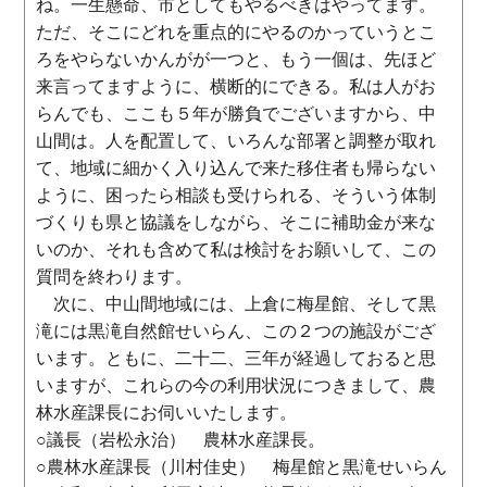
ね。一生懸命、市としてもやるべきはやってます。
ただ、そこにどれを重点的にやるのかっていうとこ
ろをやらないかんがが一つと、もう一個は、先ほど
来言ってますように、横断的にできる。私は人がお
らんでも、ここも５年が勝負でございますから、中
山間は。人を配置して、いろんな部署と調整が取れ
て、地域に細かく入り込んで来た移住者も帰らない
ように、困ったら相談も受けられる、そういう体制
づくりも県と協議をしながら、そこに補助金が来な
いのか、それも含めて私は検討をお願いして、この
質問を終わります。
次に、中山間地域には、上倉に梅星館、そして黒
滝には黒滝自然館せいらん、この２つの施設がござ
います。ともに、二十二、三年が経過しておると思
いますが、これらの今の利用状況につきまして、農
林水産課長にお伺いいたします。
○議長（岩松永治） 農林水産課長。
○農林水産課長（川村佳史） 梅星館と黒滝せいらん