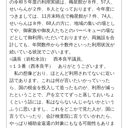
の令和５年度の利用実績は、梅星館が８件、57人、
せいらんが２件、８人となっております。今年度に
つきましては、11月末時点で梅星館が７件、74人、
せいらんは８件、68人の方に、地域の集いの場とし
てや、御家族や御友人たちとのバーベキューの場な
どとして御利用いただいておりますが、両施設を合
計しても、年間数件から十数件といった利用状況が
続いている状況でございます。
○議長（岩松永治） 西本良平議員。
○１３番（西本良平） ありがとうございます。
私の想像どおり、ほとんど利用されてないに近い
話であります。これは何が言いたいかっていった
ら、国の税金を投入して造ったものが、利用が減っ
たということで、戸を立ててずっと蒸しておいちょ
くという話には、私はならないんじゃないかという
ふうに思いますし、これをどこかで見た人が、国に
言うていったり、会計検査院に言うていかれたら、
やっぱり補助金返還の対象にもなる可能性もありま