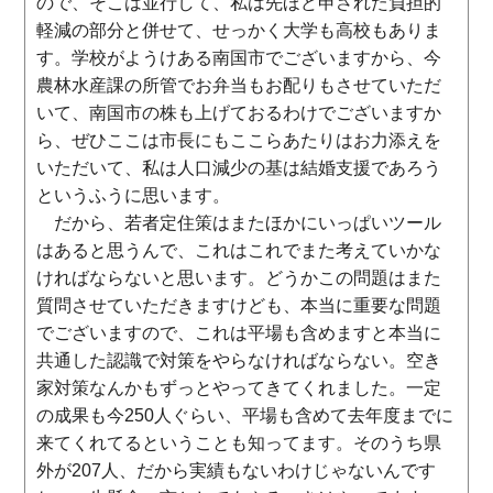
ので、そこは並行して、私は先ほど申された負担的
軽減の部分と併せて、せっかく大学も高校もありま
す。学校がようけある南国市でございますから、今
農林水産課の所管でお弁当もお配りもさせていただ
いて、南国市の株も上げておるわけでございますか
ら、ぜひここは市長にもここらあたりはお力添えを
いただいて、私は人口減少の基は結婚支援であろう
というふうに思います。
だから、若者定住策はまたほかにいっぱいツール
はあると思うんで、これはこれでまた考えていかな
ければならないと思います。どうかこの問題はまた
質問させていただきますけども、本当に重要な問題
でございますので、これは平場も含めますと本当に
共通した認識で対策をやらなければならない。空き
家対策なんかもずっとやってきてくれました。一定
の成果も今250人ぐらい、平場も含めて去年度までに
来てくれてるということも知ってます。そのうち県
外が207人、だから実績もないわけじゃないんです