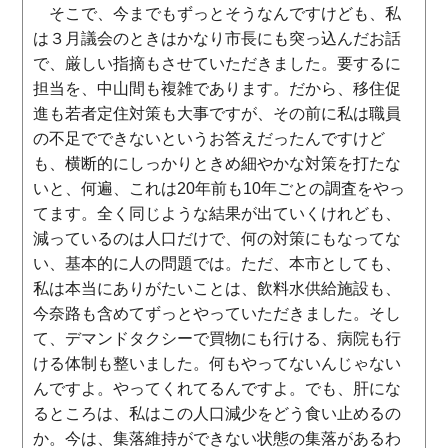
そこで、今までもずっとそうなんですけども、私
は３月議会のときはかなり市長にも突っ込んだお話
で、厳しい指摘もさせていただきました。要するに
担当を、中山間も複雑であります。だから、移住促
進も若者定住対策も大事ですが、その前に私は職員
の不足でできないというお答えだったんですけど
も、横断的にしっかりときめ細やかな対策を打たな
いと、何遍、これは20年前も10年ごとの調査をやっ
てます。全く同じような結果が出ていくけれども、
減っているのは人口だけで、何の対策にもなってな
い、基本的に人の問題では。ただ、本市としても、
私は本当にありがたいことは、飲料水供給施設も、
今奈路も含めてずっとやっていただきました。そし
て、デマンドタクシーで買物にも行ける、病院も行
ける体制も整いました。何もやってないんじゃない
んですよ。やってくれてるんですよ。でも、肝にな
るところは、私はこの人口減少をどう食い止めるの
か。今は、集落維持ができない状態の集落があるわ