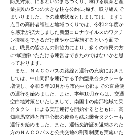
防災対策、にぎわいのまちづくり、稼げる農業と産
業振興の５つの大きな柱を公約に掲げ、取り組んで
まいりました。その達成状況としましては、まず１
点目の高齢者福祉と地域づくりでは、令和２年度か
ら感染が拡大しました新型コロナウイルスのワクチ
ン接種をできるだけ速やかに実施するという面で
は、職員の皆さんの御協力により、多くの市民の方
に御理解いただける運営はできたのではないかと思
っております。
また、ＮＡＣＯバスの路線と運行の充実におきま
しては、中山間部を運行する予約型乗合タクシーを
増便し、令和５年10月から市内中心部までの直通便
の運行を始めました。また、本年10月からは、交通
空白地対策といたしまして、南国市の南部地域で乗
合タクシーによる実証運行を開始するとともに、高
知龍馬空港と市中心部の後免を結ぶ乗合タクシーも
運行を始めました。また、運転免許証を返納された
方のＮＡＣＯバスと公共交通の割引制度も実施いた