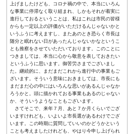
上げましたけども、コロナ禍の中で、本当にいろん
な事業に停滞なく取り組まれ、しかもそれが着実に
進行しておるということは、私はこれは市民の皆様
からも一定以上の評価がいただけるんじゃないかと
いうふうに考えますし、またあのとき恐らく市長は
随分と眠れない日があったんじゃないかなというこ
とも推察をさせていただいております。このことに
つきましては、本当に心から敬意を表しておきたい
というふうに思います。御苦労さまでございまし
た。継続的に、まだまだこれから進行中の事業もご
ざいます。そういう意味におきましては、市長にも
まだまだ心の中にはいろんな思いがあるんじゃなか
ろうかと。頭に描かれておる事業もあるのじゃない
か、そういうようなこともございます。
さてそこで、来年７月、あと７か月くらいでござ
いますけれども、いよいよ市長選があるわけでござ
います。この時期に質問していいのかどうかという
ことも考えましたけれども、やはり今申し上げられ