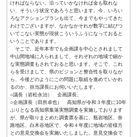
ければならない。沿っていかなければ金も取れな
い、そういう状況であろうと思います。今、いろい
ろなアクションプランも出て、今までもやってきた
わけでございますが、なかなかそれが数字に結びつ
いてこない実態が現状こういうふうになっておると
いうことであります。
そこで、近年本市でも企画課を中心とされまして
中山間地域に入られまして、それぞれの地域で細か
な実態調査もされておると思います。そこで、これ
らを受けまして、県のビジョンと整合性を取りなが
ら、今後どのようにこの問題に取組を進めていかれ
るのか、担当課長にお伺いいたします。
○議長（岩松永治） 企画課長。
○企画課長（田所卓也） 高知県が令和３年度に10年
ぶりとなる高知県集落実態調査を実施しております
が、県が取りまとめた調査票を基に、瓶岩地区、奈
路地区、白木谷地区で、令和４年度に地域の皆様方
との意見交換会を実施いたしました。意見交換会で