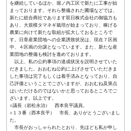
を継続しているほか、堀ノ内工区で新たに工事が始
まっております。それら整備された圃場などでは、
新たに総合商社であります双日株式会社の御協力も
あり、大規模タマネギ栽培が始まっており、稼げる
農業に向けて新たな取組が拡大しておるところで
す。日章産業団地への企業誘致状況は、現在７区画
中、４区画の分譲となっています。また、新たな産
業団地の整備も検討を進めております。
以上、私の公約事項の達成状況を説明させていた
だきました。おおむね公約に上げさせていただきま
した事項は完了もしくは着手済みとなっており、自
己評価ということでございますが、おおむね及第点
はいただけるのではないかと思っておるところでご
ざいます。以上です。
○議長（岩松永治） 西本良平議員。
○１３番（西本良平） 市長、ありがとうございまし
た。
市長がおっしゃられたとおり、先ほども私が申し