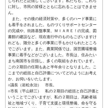
じられたと記憶してございます。私たちも、これら
に対し、市民の皆様とともに忘れることはできませ
ん。
また、その後の経済対策や、多くのハード事業に
も着手をされました。ものづくりサポートセンター
の完成や、街路基盤事業、ＭＩＡＲＥ！の完成、図
書館の建設など、現在進行中のものもございますけ
れども、随分と多くの事業に手もかけられたところ
でございます。また、農業関係では、国営圃場整備
事業に着手などがございました。市長は、住みたい
まち南国市を目指し、多くの取組をされています。
この２期目の任期もあと半年余りとなりました。こ
こまでの総括と自己評価についてどのようにお考え
か、お伺いをいたします。
○議長（岩松永治） 市長。
○市長（平山耕三） 私の２期目の総括と自己評価と
いうことでございますが、私の２期目は、高齢者福
祉と地域づくり、子育て支援と環境整備、命を守る