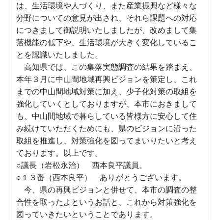
は、生活環境や人づくり、また産業振興など様々な
分野についての意見が出され、それら課題への対応
につきまして御説明いたしましたが、改めまして集
落機能の低下や、生活環境が大きく変化しているこ
とを認識いたしました。
高知県では、この集落実態調査の結果を踏まえ、
本年３月に中山間地域再興ビジョンを策定し、これ
までの中山間地域対策に加え、少子化対策の取組を
強化していくとしておりますが、本市におきまして
も、中山間地域で暮らしている皆様方に安心して住
み続けていただくためにも、県のビジョンに沿った
取組を推進し、対策強化を図ってまいりたいと考え
ております。以上です。
○議長（岩松永治） 西本良平議員。
○１３番（西本良平） ありがとうございます。
今、県の再興ビジョンと併せて、本市の調査の整
合性を取ったよというお話と、これから対策強化を
図っていきたいということであります。