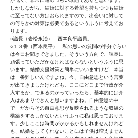
が低く、非常に進めづらい取組であると思います。
しかしながら、結婚に対する希望を持ちつつも結婚
に至ってない方はおられますので、出会いに対して
の何らかの対策は必要であるというふうに考えてお
ります。
○議長（岩松永治） 西本良平議員。
○１３番（西本良平） 私の思いの質問の半分ぐらい
は今日お聞きできました。そういう方向で、課長に
頑張っていただかなければならないというふうに思
います。結婚支援対策と簡単にいいますけど、本当
は一番難しいんですよね。今、自由意思という言葉
が出てきましたけれども、ここにどこまで行政が介
入するか、できるのかっていったら、基本的には介
入はあまりできんと思いますよね。自由意思の中
で、だからその自由意思が反映されるような取組の
構築をするしかないというふうに私は思っておりま
す。少しここは時間がかかるかもしれませんけれど
も、結婚をしてくれないことには子供は増えません