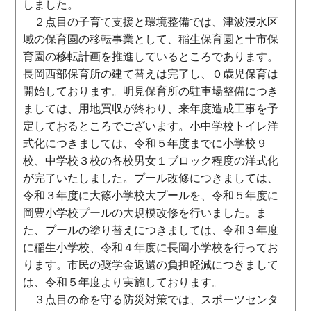
しました。
２点目の子育て支援と環境整備では、津波浸水区
域の保育園の移転事業として、稲生保育園と十市保
育園の移転計画を推進しているところであります。
長岡西部保育所の建て替えは完了し、０歳児保育は
開始しております。明見保育所の駐車場整備につき
ましては、用地買収が終わり、来年度造成工事を予
定しておるところでございます。小中学校トイレ洋
式化につきましては、令和５年度までに小学校９
校、中学校３校の各校男女１ブロック程度の洋式化
が完了いたしました。プール改修につきましては、
令和３年度に大篠小学校大プールを、令和５年度に
岡豊小学校プールの大規模改修を行いました。ま
た、プールの塗り替えにつきましては、令和３年度
に稲生小学校、令和４年度に長岡小学校を行ってお
ります。市民の奨学金返還の負担軽減につきまして
は、令和５年度より実施しております。
３点目の命を守る防災対策では、スポーツセンタ