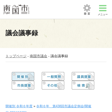
メニュー
議会議事録
トップページ
-
南国市議会
-
議会議事録
開催別 令和６年度
»
令和６年 第438回市議会定例会(開催