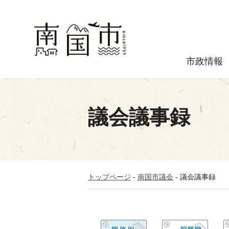
市政情報
議会議事録
トップページ
-
南国市議会
-
議会議事録