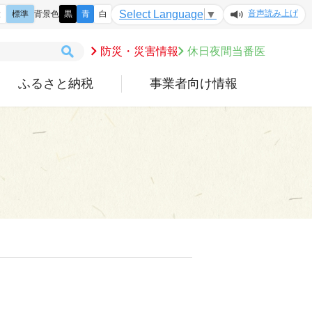
音声読み上げ
Select Language
▼
大
標準
背景色
黒
青
白
防災・災害情報
休日夜間当番医
ふるさと納税
事業者向け情報