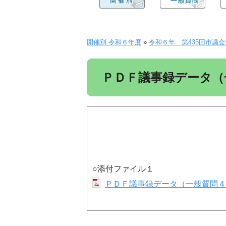
開催別 令和６年度
»
令和６年 第435回市議会定例会
ＰＤＦ議事録データ（
○添付ファイル１
ＰＤＦ議事録データ（一般質問４