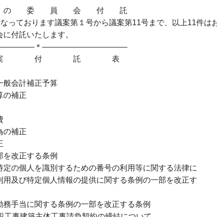
 員 会 付 託
なっております議案第１号から議案第11号まで、以上11件は
会に付託いたします。
＊―――――――――――
付 託 表
般会計補正予算
の補正
費
の補正
正
を改正する条例
定の個人を識別するための番号の利用等に関する法律に
定個人情報の提供に関する条例の一部を改正す
務手当に関する条例の一部を改正する条例
工事建築主体工事請負契約の締結について