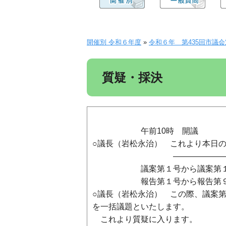
開催別 令和６年度
»
令和６年 第435回市議会定例会
質疑・採決
午前10時 開議
○議長（岩松永治） これより本日
―――――――――――
議案第１号から議案第１１号
報告第１号から報告第９
○議長（岩松永治） この際、議案第
を一括議題といたします。
これより質疑に入ります。