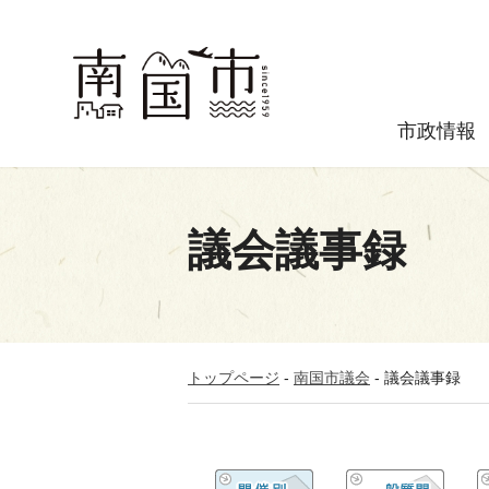
市政情報
議会議事録
トップページ
-
南国市議会
-
議会議事録