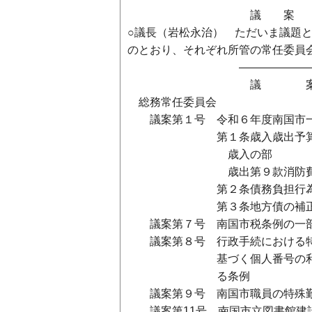
議 案 の 委
○議長（岩松永治） ただいま議題と
のとおり、それぞれ所管の常任委員
―――――――――――
議 案 
総務常任委員会
議案第１号 令和６年度南国市一
第１条歳入歳出予算
歳入の部
歳出第９款消防
第２条債務負担行為
第３条地方債の補
議案第７号 南国市税条例の一部
議案第８号 行政手続における特
基づく個人番号の利用及び特
る条例
議案第９号 南国市職員の特殊勤
議案第11号 南国市立図書館建設