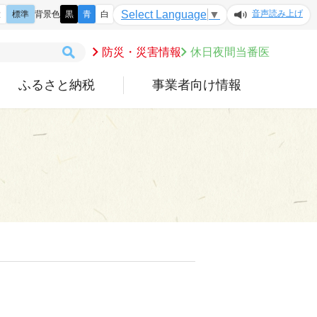
音声読み上げ
Select Language
▼
大
標準
背景色
黒
青
白
防災・災害情報
休日夜間当番医
ふるさと納税
事業者向け情報