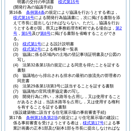
明書の交付の申請書
様式第15号
(開発行為の協議手続)
第16条
条例第4条
の規定により協議を行おうとする者は，
様式第16号
による開発行為協議書に，次に掲げる書類を添
えて市長に提出しなければならない。
ただし，協議を行お
うとする者が国，県又は事務処理市町村である場合は，
第2
号
，
第5号
及び
第8号
に掲げる書類を省略することができ
る。
(1)
様式第1号
による設計説明書
(2)
様式第2号
による権利者一覧表
(3)
協議に係る区域内の土地の登記事項証明書及び公図の
写し
(4)
法第32条第1項の規定による同意を得たことを証する
書類
(5)
協議地から排出される排水の最初の放流先の管理者の
同意書
(6)
法第29条第1項第3号に該当することを証する書類
(7)
協議地の官民境界協定書の写し
(8)
開発行為に伴い，水路等を占用し，又は使用すること
があるときは，当該水路等を占用し，又は使用する権利
を有することを証する書類
(仮設建築物に該当する住宅展示場の事前審査手続)
第17条
条例第15条第2項
の規定により住宅展示場の建設に
係る事前審査を受けようとする者は，
様式第17号
による事
業計画書の正本1部及び副本1部を市長に提出しなければな