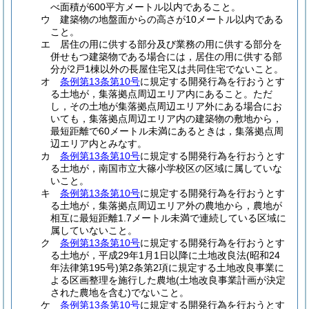
べ面積が600平方メートル以内であること。
ウ
建築物の地盤面からの高さが10メートル以内である
こと。
エ
居住の用に供する部分及び業務の用に供する部分を
併せもつ建築物である場合には，居住の用に供する部
分が2戸1棟以外の長屋住宅又は共同住宅でないこと。
オ
条例第13条第10号
に規定する開発行為を行おうとす
る土地が，集落拠点周辺エリア内にあること。
ただ
し，その土地が集落拠点周辺エリア外にある場合にお
いても，集落拠点周辺エリア内の建築物の敷地から，
最短距離で60メートル未満にあるときは，集落拠点周
辺エリア内とみなす。
カ
条例第13条第10号
に規定する開発行為を行おうとす
る土地が，南国市立大篠小学校区の区域に属していな
いこと。
キ
条例第13条第10号
に規定する開発行為を行おうとす
る土地が，集落拠点周辺エリア外の農地から，農地が
相互に最短距離1.7メートル未満で連続している区域に
属していないこと。
ク
条例第13条第10号
に規定する開発行為を行おうとす
る土地が，平成29年1月1日以降に土地改良法
(昭和24
年法律第195号)
第2条第2項に規定する土地改良事業に
よる区画整理を施行した農地
(土地改良事業計画が決定
された農地を含む)
でないこと。
ケ
条例第13条第10号
に規定する開発行為を行おうとす