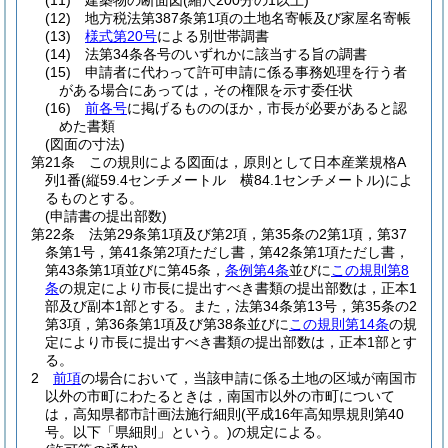
(11)
建築物の断面図
(縮尺200分の1以上)
(12)
地方税法第387条第1項の土地名寄帳及び家屋名寄帳
(13)
様式第20号
による別世帯調書
(14)
法第34条各号のいずれかに該当する旨の調書
(15)
申請者に代わって許可申請に係る事務処理を行う者
がある場合にあっては，その権限を示す委任状
(16)
前各号
に掲げるもののほか，市長が必要があると認
めた書類
(図面の寸法)
第21条
この規則による図面は，原則として日本産業規格A
列1番
(縦59.4センチメートル 横84.1センチメートル)
によ
るものとする。
(申請書の提出部数)
第22条
法第29条第1項及び第2項，第35条の2第1項，第37
条第1号，第41条第2項ただし書，第42条第1項ただし書，
第43条第1項並びに第45条，
条例第4条
並びに
この規則第8
条
の規定により市長に提出すべき書類の提出部数は，正本1
部及び副本1部とする。
また，法第34条第13号，第35条の2
第3項，第36条第1項及び第38条並びに
この規則第14条
の規
定により市長に提出すべき書類の提出部数は，正本1部とす
る。
2
前項
の場合において，当該申請に係る土地の区域が南国市
以外の市町にわたるときは，南国市以外の市町について
は，高知県都市計画法施行細則
(平成16年高知県規則第40
号。以下「県細則」という。)
の規定による。