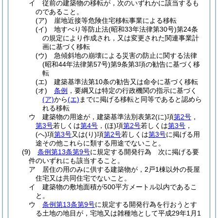
イ
従前の建築物の移転が，次のいずれかに該当するも
のであること。
(ア)
崖地近接等危険住宅移転事業による移転
(イ)
地すべり等防止法
(昭和33年法律第30号)
第24条
の規定により作成され，又は変更された関連事業計
画に基づく移転
(ウ)
急傾斜地の崩壊による災害の防止に関する法律
(昭和44年法律第57号)
第9条第3項の勧告に基づく移
転
(エ)
建築基準法第10条の勧告又は命令に基づく移転
(オ)
条例
，要綱又は特定の行政機関の指示に基づく
(ア)
から
(エ)
までに掲げる移転と同等であると認めら
れる移転
ウ
建築物の用途が，建築基準法別表第2
(に)
項
第2号
，
第3号
若しくは
第4号
，
(ほ)
項
第2号
若しくは
第3号
，
(へ)
項
第3号
又は
(り)
項
第2号
若しくは
第3号
に掲げる用
途その他これらに類する用途でないこと。
(9)
条例第13条第9号
に規定する開発行為 次に掲げる要
件のいずれにも該当すること。
ア
居住の用のみに供する建築物が，2戸1棟以外の長屋
住宅又は共同住宅でないこと。
イ
建築物の敷地面積が500平方メートル以内であるこ
と。
ウ
条例第13条第9号
に規定する開発行為を行おうとす
る土地の地目が，宅地又は雑種地として平成29年1月1