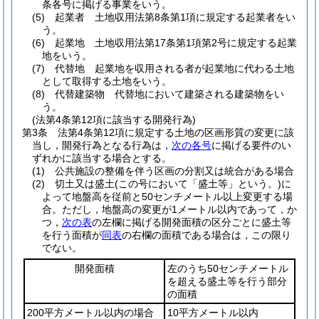
条各号に掲げる事業をいう。
(5)
起業者 土地収用法第8条第1項に規定する起業者をい
う。
(6)
起業地 土地収用法第17条第1項第2号に規定する起業
地をいう。
(7)
代替地 起業地を収用される者が起業地に代わる土地
として取得する土地をいう。
(8)
代替建築物 代替地において建築される建築物をい
う。
(法第4条第12項に該当する開発行為)
第3条
法第4条第12項に規定する土地の区画形質の変更に該
当し，開発行為となる行為は，
次の各号
に掲げる要件のい
ずれかに該当する場合とする。
(1)
公共施設の整備を伴う区画の分割又は統合がある場合
(2)
切土又は盛土
(この号において「盛土等」という。)
に
よって地盤高を従前と50センチメートル以上変更する場
合。
ただし，地盤高の変更が1メートル以内であって，か
つ，
次の表
の左欄に掲げる開発面積の区分ごとに盛土等
を行う面積が
同表
の右欄の面積である場合は，この限り
でない。
開発面積
左のうち50センチメートル
を超える盛土等を行う部分
の面積
200平方メートル以内の場合
10平方メートル以内