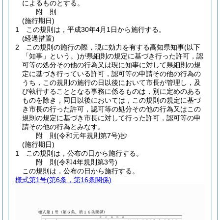
によるものとする。
附
則
(施行期日)
1
この規則は，平成30年4月1日から施行する。
(経過措置)
2
この規則の施行の際，現に効力を有する高知県知事
(以下
「知事」という。)
が県細則の規定に基づき行った許可，認
可等の処分その他の行為又は現に知事に対して県細則の規
定に基づき行っている許可，認可等の申請その他の行為の
うち，この規則の施行の日以後において市長が管理し，及
び執行することとなる事務に係るものは，別に定めのある
ものを除き，同日以後においては，この規則の規定に基づ
き市長の行った許可，認可等の処分その他の行為又はこの
規則の規定に基づき市長に対して行った許可，認可等の申
請その他の行為とみなす。
附
則
(令和元年
規則第7号)
抄
(施行期日)
1
この規則は，公布の日から施行する。
附
則
(令和4年
規則第3号)
この規則は，公布の日から施行する。
様式第1号
(第6条，第16条関係)