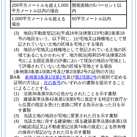
200平方メートルを超え1,000
開発面積の5パーセント以
平方メートル以内の場合
内
1,000平方メートルを超える
50平方メートル以内
場合
(3)
地目
(不動産登記法
(平成16年法律第123号)
第2条第18
号の地目をいう。以下同じ。)
が宅地又は雑種地として登
記されていない土地の区域を宅地とする場合
(4)
地目が宅地又は雑種地として登記されている土地の区
域であるにもかかわらず，地方税法
(昭和25年法律第226
号)
による固定資産の評価において現況の地目が宅地とし
て評価されていない土地の区域を宅地とする場合
(条例第3条第1項第2号及び第2項第2号の証明の方法)
第4条
条例第3条第1項第2号
及び
第2項第2号
の規則で定める
証明の方法は，
次の各号
のいずれかの書類を提出すること
によることとする。
(1)
法第36条第3項の公告がなされたことを示す書類
(2)
建築基準法第42条第1項第5号に規定する特定行政庁か
ら位置の指定を受けた道路に関する告示があった日を示
す書類
(3)
当該土地の地目が宅地に変更された日を示す書類
(4)
当該土地に存する建築物に係る建築基準法第6条第1項
の確認済証又は不動産登記法第74条の規定による所有権
の保存の登記がなされた日を示す書類