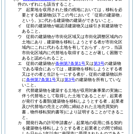
件のいずれにも該当すること。
ア
起業地を収用された後の残地においては，移転を必
要とする建築物
(以下この号において「従前の建築物」
という。)
に代わる建築物の建築ができないこと。
イ
従前の建築物が確認済建築物又は線引き前建築物で
あること。
ウ
従前の建築物が市街化区域又は市街化調整区域内の
土地にあり，建築物を移転しようとする者が市街化区
域内にこれに代わる土地を有しておらず，かつ，当該
市街化区域内に代替地を取得することが著しく困難で
あると認められること。
エ
従前の建築物が
条例第7条第1号
又は
第3号
の建築物
である場合にあっては，建築物を移転しようとする者
又はその者と生計を一にする者が，従前の建築物以外
に
条例第7条第1号
又は
第3号
の建築物を所有していな
いこと。
オ
代替建築物を建築する土地が収用対象事業の実施に
伴う代替地として取得した土地であることが，起業者
が発行する書類
(建築物を移転しようとする者，起業者
及び代替地の売主との間に締結された土地売買契約
書，物件移転契約書等)
により証明することができるこ
と。
カ
開発行為の許可申請書が，起業地の収用に係る契約
を建築物を移転しようとする者と起業者との間で締結
した日から1年以内に南国市に受理されたものであるこ