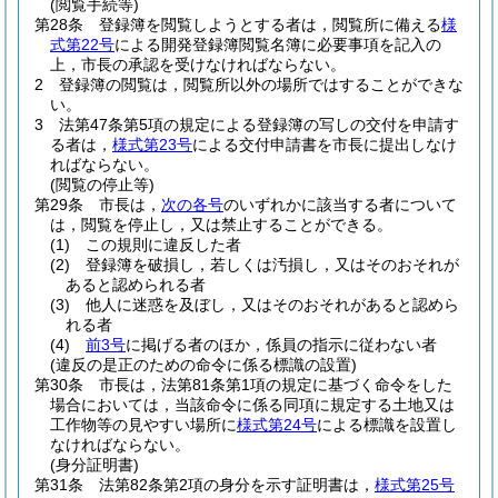
(閲覧手続等)
第28条
登録簿を閲覧しようとする者は，閲覧所に備える
様
式第22号
による開発登録簿閲覧名簿に必要事項を記入の
上，市長の承認を受けなければならない。
2
登録簿の閲覧は，閲覧所以外の場所ではすることができな
い。
3
法第47条第5項の規定による登録簿の写しの交付を申請す
る者は，
様式第23号
による交付申請書を市長に提出しなけ
ればならない。
(閲覧の停止等)
第29条
市長は，
次の各号
のいずれかに該当する者について
は，閲覧を停止し，又は禁止することができる。
(1)
この規則に違反した者
(2)
登録簿を破損し，若しくは汚損し，又はそのおそれが
あると認められる者
(3)
他人に迷惑を及ぼし，又はそのおそれがあると認めら
れる者
(4)
前3号
に掲げる者のほか，係員の指示に従わない者
(違反の是正のための命令に係る標識の設置)
第30条
市長は，法第81条第1項の規定に基づく命令をした
場合においては，当該命令に係る同項に規定する土地又は
工作物等の見やすい場所に
様式第24号
による標識を設置し
なければならない。
(身分証明書)
第31条
法第82条第2項の身分を示す証明書は，
様式第25号