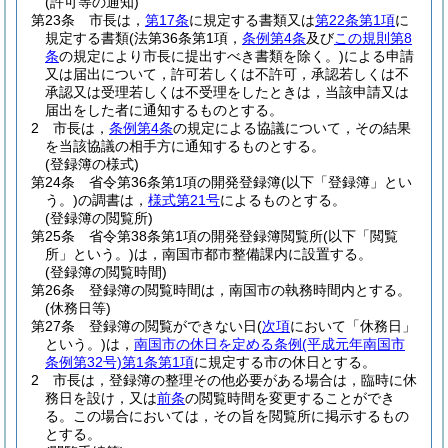
(許可等の通知)
第23条
市長は，
第17条
に規定する書類又は
第22条第1項
に
規定する書類
(法第36条第1項，
条例第4条
及び
この規則第8
条
の規定により市長に提出すべき書類を除く。)
による申請
又は届出について，許可若しくは不許可，承認若しくは不
承認又は受理若しくは不受理をしたときは，当該申請又は
届出をした者に通知するものとする。
2
市長は，
条例第4条
の規定による協議について，その結果
を当該協議の相手方に通知するものとする。
(登録簿の様式)
第24条
省令第36条第1項の開発登録簿
(以下「登録簿」とい
う。)
の調書は，
様式第21号
によるものとする。
(登録簿の閲覧所)
第25条
省令第38条第1項の開発登録簿閲覧所
(以下「閲覧
所」という。)
は，南国市都市整備課内に設置する。
(登録簿の閲覧時間)
第26条
登録簿の閲覧時間は，南国市の執務時間内とする。
(休務日等)
第27条
登録簿の閲覧ができない日
(
次項
において「休務日」
という。)
は，
南国市の休日を定める条例
(平成元年南国市
条例第32号)
第1条第1項
に規定する市の休日とする。
2
市長は，登録簿の整理その他必要がある場合は，臨時に休
務日を設け，又は
前条
の閲覧時間を変更することができ
る。
この場合においては，その旨を閲覧所に掲示するもの
とする。