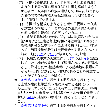
(ア)
別世帯を構成しようとする者，別世帯を構成し
ようとする者の直系尊属又は別世帯を構成しようと
する者の二親等内の血族が継続して10年以上
(これら
の者の間での所有権の移転は継続した期間とみな
す。)
所有している土地
(イ)
別世帯を構成しようとする者の三親等内の血族
が別世帯を構成しようとする者の直系尊属から線引
き前に相続し継続して所有している土地
(ウ)
農業振興地域の整備に関する法律
(昭和44年法律
第58号)
又は土地改良法
(昭和24年法律第195号)
によ
る換地処分又は交換分合により取得された土地であ
って，当該換地処分又は交換分合の対象となった従
前の土地が
(ア)
又は
(イ)
に該当していた土地
(エ)
収用対象事業の実施に伴い，
(ア)
又は
(イ)
に該当
していた土地が起業地として収用され，その代替地
として取得した土地
(起業者による起業地の収用の日
から1年以内に取得した代替地であることを確認する
ことができない場合を除く。)
カ
条例第13条第1号
に規定する開発行為を行おうとす
る土地が建築基準法第42条に規定する道路に2メート
ル以上接していない場合にあっては，隣接の土地を幅
員3.5メートル未満かつ延長35メートル未満で分筆して
新たに
同号
の建築物の敷地の一部とすることができる
こと。
キ
条例第13条第1号
に規定する開発行為を行おうとす