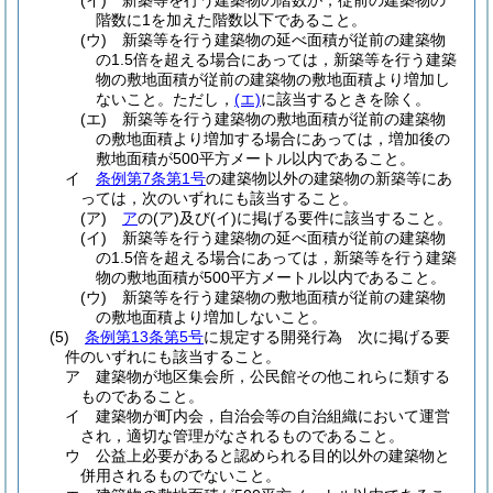
(イ)
新築等を行う建築物の階数が，従前の建築物の
階数に1を加えた階数以下であること。
(ウ)
新築等を行う建築物の延べ面積が従前の建築物
の1.5倍を超える場合にあっては，新築等を行う建築
物の敷地面積が従前の建築物の敷地面積より増加し
ないこと。
ただし，
(エ)
に該当するときを除く。
(エ)
新築等を行う建築物の敷地面積が従前の建築物
の敷地面積より増加する場合にあっては，増加後の
敷地面積が500平方メートル以内であること。
イ
条例第7条第1号
の建築物以外の建築物の新築等にあ
っては，次のいずれにも該当すること。
(ア)
ア
の
(ア)
及び
(イ)
に掲げる要件に該当すること。
(イ)
新築等を行う建築物の延べ面積が従前の建築物
の1.5倍を超える場合にあっては，新築等を行う建築
物の敷地面積が500平方メートル以内であること。
(ウ)
新築等を行う建築物の敷地面積が従前の建築物
の敷地面積より増加しないこと。
(5)
条例第13条第5号
に規定する開発行為 次に掲げる要
件のいずれにも該当すること。
ア
建築物が地区集会所，公民館その他これらに類する
ものであること。
イ
建築物が町内会，自治会等の自治組織において運営
され，適切な管理がなされるものであること。
ウ
公益上必要があると認められる目的以外の建築物と
併用されるものでないこと。