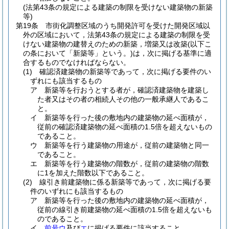
(法第43条の規定による建築の制限を受けない建築物の新築
等)
第19条
市街化調整区域のうち開発許可を受けた開発区域以
外の区域において，法第43条の規定による建築の制限を受
けない建築物の建替えのための新築，増築又は改築
(以下こ
の条において「新築等」という。)
は，次に掲げる基準に適
合するものでなければならない。
(1)
確認済建築物の新築等であって，次に掲げる要件のい
ずれにも該当するもの
ア
新築等を行おうとする者が，確認済建築物を建築し
た者又はその者の相続人その他の一般承継人であるこ
と。
イ
新築等を行った後の敷地内の建築物の延べ面積が，
従前の確認済建築物の延べ面積の1.5倍を超えないもの
であること。
ウ
新築等を行う建築物の用途が，従前の建築物と同一
であること。
エ
新築等を行う建築物の階数が，従前の建築物の階数
に1を加えた階数以下であること。
(2)
線引き前建築物に係る新築等であって，次に掲げる要
件のいずれにも該当するもの
ア
新築等を行った後の敷地内の建築物の延べ面積が，
従前の線引き前建築物の延べ面積の1.5倍を超えないも
のであること。
イ
前号ウ
及び
エ
に掲げる要件に該当すること。