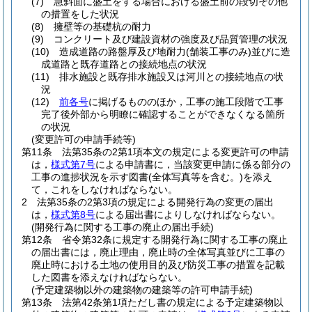
(7)
急斜面に盛土をする場合における盛土前の段切その他
の措置をした状況
(8)
擁壁等の基礎杭の耐力
(9)
コンクリート及び建設資材の強度及び品質管理の状況
(10)
造成道路の路盤厚及び地耐力
(舗装工事のみ)
並びに造
成道路と既存道路との接続地点の状況
(11)
排水施設と既存排水施設又は河川との接続地点の状
況
(12)
前各号
に掲げるもののほか，工事の施工段階で工事
完了後外部から明瞭に確認することができなくなる箇所
の状況
(変更許可の申請手続等)
第11条
法第35条の2第1項本文の規定による変更許可の申請
は，
様式第7号
による申請書に，当該変更申請に係る部分の
工事の進捗状況を示す図書
(全体写真等を含む。)
を添え
て，これをしなければならない。
2
法第35条の2第3項の規定による開発行為の変更の届出
は，
様式第8号
による届出書によりしなければならない。
(開発行為に関する工事の廃止の届出手続)
第12条
省令第32条に規定する開発行為に関する工事の廃止
の届出書には，廃止理由，廃止時の全体写真並びに工事の
廃止時における土地の使用目的及び防災工事の措置を記載
した図書を添えなければならない。
(予定建築物以外の建築物の建築等の許可申請手続)
第13条
法第42条第1項ただし書の規定による予定建築物以