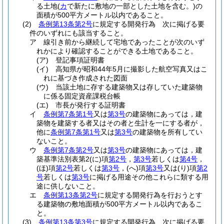
る土地
(
カ
で新たに敷地の一部とした土地を含む。)
の
面積が500平方メートル以内であること。
(2)
条例第13条第2号
に規定する開発行為 次に掲げる要
件のいずれにも該当すること。
ア
線引き前から継続して宅地であったことが次のいず
れかにより確認することができる土地であること。
(ア)
登記事項証明書
(イ)
高知県が昭和44年5月に撮影した航空写真又はこ
れに基づき作成された図面
(ウ)
当該土地に存する建築物又は存していた建築物
に係る固定資産課税台帳
(エ)
市長が発行する証明書
イ
条例第7条第1号
又は
第3号
の建築物にあっては，建
築物を建築する者又はその者と生計を一にする者が，
他に
条例第7条第1号
又は
第3号
の建築物を所有してい
ないこと。
ウ
条例第7条第2号
又は
第3号
の建築物にあっては，建
築基準法別表第2
(に)
項
第2号
，
第3号
若しくは
第4号
，
(ほ)
項
第2号
若しくは
第3号
，
(へ)
項
第3号
又は
(り)
項
第2
号
若しくは
第3号
に掲げる用途その他これらに類する用
途に供しないこと。
エ
条例第13条第2号
に規定する開発行為を行おうとす
る建築物の敷地面積が500平方メートル以内であるこ
と。
(3)
条例第13条第3号
に規定する開発行為 次に掲げる要