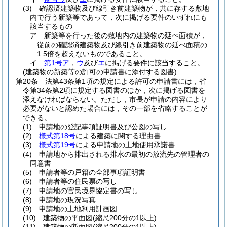
(3)
確認済建築物及び線引き前建築物が，共に存する敷地
内で行う新築等であって，次に掲げる要件のいずれにも
該当するもの
ア
新築等を行った後の敷地内の建築物の延べ面積が，
従前の確認済建築物及び線引き前建築物の延べ面積の
1.5倍を超えないものであること。
イ
第1号ア
，
ウ
及び
エ
に掲げる要件に該当すること。
(建築物の新築等の許可の申請書に添付する図書)
第20条
法第43条第1項の規定による許可の申請書には，省
令第34条第2項に規定する図書のほか，次に掲げる図書を
添えなければならない。
ただし，市長が申請の内容により
必要がないと認めた場合には，その一部を省略することが
できる。
(1)
申請地の登記事項証明書及び公図の写し
(2)
様式第18号
による建築に関する理由書
(3)
様式第19号
による申請地の土地使用承諾書
(4)
申請地から排出される排水の最初の放流先の管理者の
同意書
(5)
申請者等の戸籍の全部事項証明書
(6)
申請者等の住民票の写し
(7)
申請地の官民境界協定書の写し
(8)
申請地の現況写真
(9)
申請地の土地利用計画図
(10)
建築物の平面図
(縮尺200分の1以上)