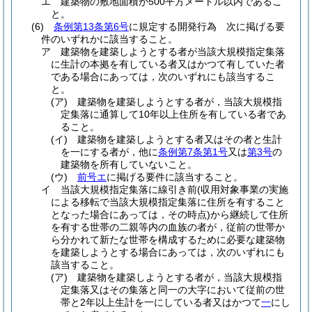
エ
建築物の敷地面積が500平方メートル以内であるこ
と。
(6)
条例第13条第6号
に規定する開発行為 次に掲げる要
件のいずれかに該当すること。
ア
建築物を建築しようとする者が当該大規模指定集落
に生計の本拠を有している者又はかつて有していた者
である場合にあっては，次のいずれにも該当するこ
と。
(ア)
建築物を建築しようとする者が，当該大規模指
定集落に通算して10年以上住所を有している者であ
ること。
(イ)
建築物を建築しようとする者又はその者と生計
を一にする者が，他に
条例第7条第1号
又は
第3号
の
建築物を所有していないこと。
(ウ)
前号エ
に掲げる要件に該当すること。
イ
当該大規模指定集落に線引き前
(収用対象事業の実施
による移転で当該大規模指定集落に住所を有すること
となった場合にあっては，その時点)
から継続して住所
を有する世帯の二親等内の血族の者が，従前の世帯か
ら分かれて新たな世帯を構成するために必要な建築物
を建築しようとする場合にあっては，次のいずれにも
該当すること。
(ア)
建築物を建築しようとする者が，当該大規模指
定集落又はその集落と同一の大字において従前の世
帯と2年以上生計を一にしている者又はかつて
一
にし