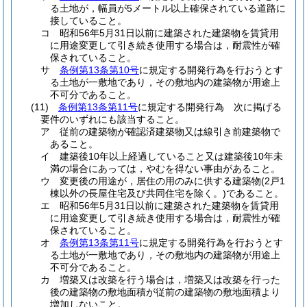
る土地が，幅員が5メートル以上確保されている道路に
接していること。
コ
昭和56年5月31日以前に建築された建築物を賃貸用
に用途変更して引き続き使用する場合は，耐震性が確
保されていること。
サ
条例第13条第10号
に規定する開発行為を行おうとす
る土地が一敷地であり，その敷地内の建築物が用途上
不可分であること。
(11)
条例第13条第11号
に規定する開発行為 次に掲げる
要件のいずれにも該当すること。
ア
従前の建築物が確認済建築物又は線引き前建築物で
あること。
イ
建築後10年以上経過していること又は建築後10年未
満の場合にあっては，やむを得ない事由があること。
ウ
変更後の用途が，居住の用のみに供する建築物
(2戸1
棟以外の長屋住宅及び共同住宅を除く。)
であること。
エ
昭和56年5月31日以前に建築された建築物を賃貸用
に用途変更して引き続き使用する場合は，耐震性が確
保されていること。
オ
条例第13条第11号
に規定する開発行為を行おうとす
る土地が一敷地であり，その敷地内の建築物が用途上
不可分であること。
カ
増築又は改築を行う場合は，増築又は改築を行った
後の建築物の敷地面積が従前の建築物の敷地面積より
増加しないこと。