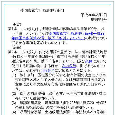
○南国市都市計画法施行細則
平成30年2月2日
規則第2号
(趣旨)
第1条
この規則は，都市計画法
(昭和43年法律第100号。以
下「法」という。)
及び
南国市都市計画法施行条例
(平成29
年南国市条例第22号。以下「条例」という。)
の施行につい
て必要な事項を定めるものとする。
(定義)
第2条
この規則における用語の意義は，法，都市計画法施行
令
(昭和44年政令第158号)
，都市計画法施行規則
(昭和44年
建設省令第49号。以下「省令」という。)
及び
条例
において
使用する用語の例によるほか，
次の各号
に掲げるものにつ
いては，それぞれ
当該各号
に定めるところによる。
(1)
線引き前 区域区分に関する都市計画の決定により市
街化調整区域として区分され，又は当該都市計画決定の
変更によりその区域が市街化調整区域とされた日前をい
う。
(2)
線引き前建築物 線引き前から当該市街化調整区域に
存していた建築物をいう。
(3)
確認済建築物 建築基準法
(昭和25年法律第201号)
第6
条第1項の確認済証の交付を受けた建築物をいう。
(4)
収用対象事業 土地収用法
(昭和26年法律第219号)
第3