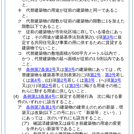
と。
キ
代替建築物の用途が従前の建築物と同一であるこ
と。
ク
代替建築物の階数が従前の建築物の階数に1を加えた
階数以下であること。
ケ
従前の建築物が市街化区域に存している場合にあっ
ては，その用途が建築基準法別表第2
(い)
項
第3号
に規
定する共同住宅及び事業の用に供するために賃貸する
建築物でないこと。
コ
代替建築物の敷地面積が500平方メートル以内で，
かつ，代替建築物の延べ面積が従前の1.5倍以内である
こと。
サ
条例第7条第2号
又は
第3号
の建築物にあっては，代
替建築物を建築基準法別表第2
(に)
項
第2号
，
第3号
若し
くは
第4号
，
(ほ)
項
第2号
若しくは
第3号
，
(へ)
項
第3号
又は
(り)
項
第2号
若しくは
第3号
に掲げる用途その他こ
れらに類する用途に供しないこと。
(4)
条例第13条第4号
に規定する開発行為 次に掲げる要
件のいずれかに該当すること。
ア
条例第7条第1号
の建築物の建替えのための新築，増
築又は改築
(以下この号において「新築等」という。)
にあっては，次のいずれにも該当すること。
(ア)
確認済建築物又は線引き前建築物の用途の変更
を伴わない新築等であること。