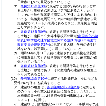
日時点において登記されていること。
エ
条例第13条第9号
に規定する開発行為を行おうとす
る土地が，集落拠点周辺エリア内にあること。
ただ
し，その土地が集落拠点周辺エリア外にある場合にお
いても，集落拠点周辺エリア内の建築物の敷地から最
短距離で60メートル未満にあるときは，集落拠点周辺
エリア内とみなす。
オ
条例第13条第9号
に規定する開発行為を行おうとす
る土地が，南国市立大篠小学校区の区域
(
南国市立小学
校及び中学校の通学区域に関する規則
(平成7年南国市
教育委員会規則第5号)
に規定する大篠小学校の通学区
域をいう。以下同じ。)
に属していないこと。
カ
昭和56年5月31日以前に建築された建築物を賃貸用
に用途変更して引き続き使用する場合は，耐震性が確
保されていること。
キ
条例第13条第9号
に規定する開発行為を行おうとす
る土地が一敷地であり，その敷地内の建築物が用途上
不可分であること。
(10)
条例第13条第10号
に規定する開発行為 次に掲げる
要件のいずれにも該当すること。
ア
建築物の用途は，
条例第8条第2項第2号
に定めるも
ののうち，小売業又は飲食店に限ること。
ただし，日
本標準産業分類における細分類番号5891
(コンビニエ
ンスストア)
を除く。
イ
建築物は，敷地面積が2,000平方メートル以内かつ延