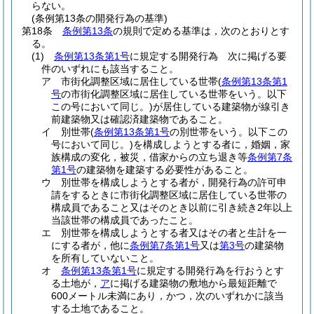
らない。
(条例第13条の開発行為の基準)
第18条
条例第13条
の規則で定める基準は，次のとおりとす
る。
(1)
条例第13条第1号
に規定する開発行為 次に掲げる要
件のいずれにも該当すること。
ア
市街化調整区域に居住している世帯
(
条例第13条第1
号
の市街化調整区域に居住している世帯をいう。以下
この号において同じ。)
が居住している建築物が線引き
前建築物又は確認済建築物であること。
イ
別世帯
(
条例第13条第1号
の別世帯をいう。以下この
号において同じ。)
を構成しようとする者に，婚姻，家
族構成の変化，被災，借家からの立ち退き等
条例第7条
第1号
の建築物を建築する必要性があること。
ウ
別世帯を構成しようとする者が，開発行為の許可申
請をするときに市街化調整区域に居住している世帯の
構成員であること又はそのとき以前に引き続き2年以上
当該世帯の構成員であったこと。
エ
別世帯を構成しようとする者又はその者と生計を一
にする者が，他に
条例第7条第1号
又は
第3号
の建築物
を所有していないこと。
オ
条例第13条第1号
に規定する開発行為を行おうとす
る土地が，
ア
に掲げる建築物の敷地から最短距離で
600メートル未満にあり，かつ，次のいずれかに該当
する土地であること。