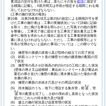
査済証の交付を受けた者は，直ちにその旨を
前項
に規定す
る標識に記載し，6箇月間又は市長が指定する期間これを掲
示しておかなければならない。
(工事の施行状況の報告)
第10条
法第29条第1項又は第2項の規定による開発許可を受
けた工事の施行者は，工事の実施状況について詳細に記録
を取り，次に掲げる事項を明らかにした写真その他の資料
を整備し，工事完了後に提出する工事完了届出書又は工事
途中に報告を求められた場合に提出する工事進捗状況報告
書に添えなければならない。
ただし，工事の規模等により
市長が支障がないと認めた事項については，この限りでな
い。
(1)
擁壁等の基礎の床堀り及び型枠の組立ての完了状況
(2)
鉄筋コンクリート造の擁壁その他の建造物の配筋の完
了状況
(3)
擁壁等の高さが計画高の約2分の1の工程に達した状況
(壁体の厚さ又は組積材，裏込めコンクリート及び裏込め
栗石の厚さ並びに擁壁の裏面に透水層を設けた場合の透
水層の厚さ)
(4)
擁壁の裏面の水抜き穴及びその周辺の状況
きよ
(5)
排水施設のうち，地下に埋設する集水管，暗
，管
渠
きよ
等の配置を完了し，土砂の埋め戻し直前となった状況
渠
並びにこれらの排水能力及び強度
(6)
盛土の施行状況及び品質管理の状況