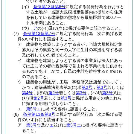
ていた者であること。
(イ)
条例第13条第6号
に規定する開発行為を行おうと
する土地が，当該大規模指定集落内の従前から住所
を有している建築物の敷地から最短距離で600メー
トル未満にあること。
(ウ)
ア
の
(イ)
及び
(ウ)
に掲げる要件に該当すること。
(7)
条例第13条第7号
に規定する開発行為 次に掲げる要
件のいずれにも該当すること。
ア
建築物を建築しようとする者が，当該大規模指定集
落又はその集落と同一の大字に生計の本拠を有する者
又は有していた者であること。
イ
建築物を建築しようとする者の事業又は法人にあっ
ては主にその者の親族等で営まれる事業の用に供され
るものであり，かつ，自己の生計を維持するためのも
のであること。
ウ
建築物の用途が，工場，事務所又は店舗であって，
かつ，建築基準法別表第2
(に)
項
第2号
，
第3号
若しくは
第4号
，
(ほ)
項
第2号
若しくは
第3号
，
(へ)
項
第3号
又は
(り)
項
第2号
若しくは
第3号
に掲げる用途その他これら
に類する用途に供しないこと。
エ
第5号エ
に掲げる要件に該当すること。
(8)
条例第13条第8号
に規定する開発行為 次に掲げる要
件のいずれにも該当すること。
ア
第3号ウ
及び
エ
並びに
第5号エ
に掲げる要件に該当す
ること。