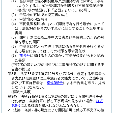
(1)
当該申請に係る開発区域又は開発行為に関する工事を
しようとする土地の登記事項証明書及び不動産登記法第
14条第1項の地図
(以下「公図」という。)
の写し
(2)
申請地の官民境界協定書の写し
(3)
申請地の現況写真
(4)
市街化調整区域において開発行為を行う場合にあって
は，法第34条各号のいずれかに該当することを証明する
書類
(5)
開発行為に係る工事中の災害及び事故防止のための対
策を示した図面
(6)
申請者に代わって許可申請に係る事務処理を行う者が
ある場合にあっては，その権限を示す委任状
(7)
前各号
に掲げるもののほか，市長が必要があると認め
た書類
(申請者の資力及び信用並びに工事施行者の能力に関する申
告書の提出)
第8条
法第33条第1項第12号及び第13号に規定する申請者の
資力及び信用並びに工事施行者の能力について，当該申請
者及び工事施行者は，
様式第5号
による申告書を市長に提出
しなければならない。
(標識の掲示)
第9条
法第29条第1項又は第2項の規定による開発許可を受
けた者は，当該許可に係る工事現場の見やすい場所に
様式
第6号
による標識を掲示しなければならない。
2
法第36条第2項の規定により開発許可に係る工事完了の検