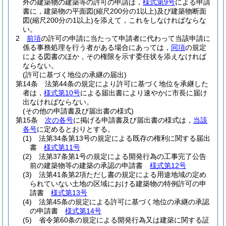
外の建築物の建築等の許可の申請は，
様式第9号
による申請
書に，建築物の平面図
(縮尺200分の1以上)
及び建築物断面
図
(縮尺200分の1以上)
を添えて，これをしなければならな
い。
2
前項
の許可の申請に当たって申請者に代わって当該申請に
係る事務処理を行う者がある場合にあっては，
同項
の規定
による図書のほか，その権限を示す委任状を添えなければ
ならない。
(許可に基づく地位の承継の届出)
第14条
法第44条の規定により許可に基づく地位を承継した
者は，
様式第10号
による届出書により速やかに市長に届け
出なければならない。
(その他の申請書及び届出書の様式)
第15条
次の各号
に掲げる申請書及び届出書の様式は，
当該
各号
に定めるとおりとする。
(1)
法第34条第13号の規定による既存の権利に関する届出
書
様式第11号
(2)
法第37条第1号の規定による開発行為の工事完了公告
前の建築物等の建築の承認の申請書
様式第12号
(3)
法第41条第2項ただし書の規定による用途地域の定め
られていない土地の区域における建築物の特例許可の申
請書
様式第13号
(4)
法第45条の規定による許可に基づく地位の承継の承認
の申請書
様式第14号
(5)
省令第60条の規定による開発行為又は建築に関する証