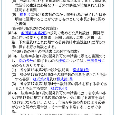
(5)
当該土地に存する建築物に係る上水道，電力，固定式
電話等の生活に必要なサービスの供給が開始された日を
証明する書類
(6)
前各号
に掲げる書類のほか，開発行為が完了した日を
明確に証明することができるものとして市長が特に認め
た書類
(条例第3条第2項の公共施設)
第5条
条例第3条第2項
の規則で定める公共施設は，開発行
為に伴い必要となる道路，公園，緑地，広場，河川，水
路，下水道及びこれに類する公共的排水施設並びに消防の
用に供する貯水施設とする。
(開発行為の許可の申請書に添付する図書)
第6条
法第30条第1項の開発許可の申請書に添える書類のう
ち，
次の各号
に掲げるものの
様式
については，
当該各号
に
定めるとおりとする。
(1)
省令第16条第2項の設計説明書
様式第1号
(2)
省令第17条第1項第3号の相当数の同意を得たことを証
する書類
様式第2号
及び
様式第3号
(3)
省令第17条第1項第4号の設計者の資格を有する者であ
ることを証する書類
様式第4号
第7条
法第30条第1項の開発許可の申請書には，省令第16条
及び第17条に規定する図書のほか，次に掲げる図書を添え
なければならない。
ただし，市長が申請の内容により必要
がないと認めた場合は，その一部を省略することができ
る。