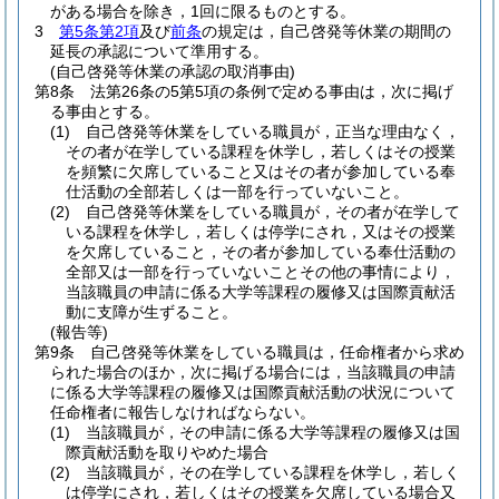
がある場合を除き，1回に限るものとする。
3
第5条第2項
及び
前条
の規定は，自己啓発等休業の期間の
延長の承認について準用する。
(自己啓発等休業の承認の取消事由)
第8条
法第26条の5第5項の条例で定める事由は，次に掲げ
る事由とする。
(1)
自己啓発等休業をしている職員が，正当な理由なく，
その者が在学している課程を休学し，若しくはその授業
を頻繁に欠席していること又はその者が参加している奉
仕活動の全部若しくは一部を行っていないこと。
(2)
自己啓発等休業をしている職員が，その者が在学して
いる課程を休学し，若しくは停学にされ，又はその授業
を欠席していること，その者が参加している奉仕活動の
全部又は一部を行っていないことその他の事情により，
当該職員の申請に係る大学等課程の履修又は国際貢献活
動に支障が生ずること。
(報告等)
第9条
自己啓発等休業をしている職員は，任命権者から求め
られた場合のほか，次に掲げる場合には，当該職員の申請
に係る大学等課程の履修又は国際貢献活動の状況について
任命権者に報告しなければならない。
(1)
当該職員が，その申請に係る大学等課程の履修又は国
際貢献活動を取りやめた場合
(2)
当該職員が，その在学している課程を休学し，若しく
は停学にされ，若しくはその授業を欠席している場合又