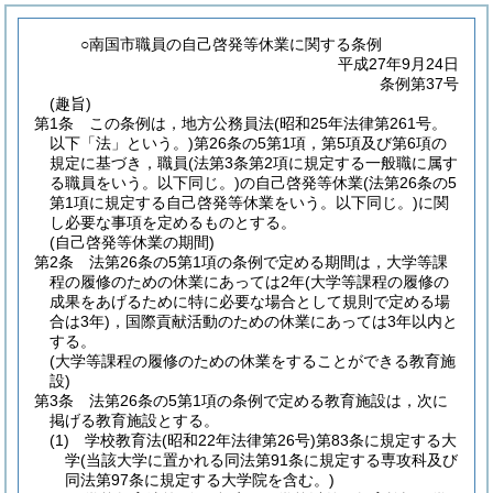
○南国市職員の自己啓発等休業に関する条例
平成27年9月24日
条例第37号
(趣旨)
第1条
この条例は，地方公務員法
(昭和25年法律第261号。
以下「法」という。)
第26条の5第1項，第5項及び第6項の
規定に基づき，職員
(法第3条第2項に規定する一般職に属す
る職員をいう。以下同じ。)
の自己啓発等休業
(法第26条の5
第1項に規定する自己啓発等休業をいう。以下同じ。)
に関
し必要な事項を定めるものとする。
(自己啓発等休業の期間)
第2条
法第26条の5第1項の条例で定める期間は，大学等課
程の履修のための休業にあっては2年
(大学等課程の履修の
成果をあげるために特に必要な場合として規則で定める場
合は3年)
，国際貢献活動のための休業にあっては3年以内と
する。
(大学等課程の履修のための休業をすることができる教育施
設)
第3条
法第26条の5第1項の条例で定める教育施設は，次に
掲げる教育施設とする。
(1)
学校教育法
(昭和22年法律第26号)
第83条に規定する大
学
(当該大学に置かれる同法第91条に規定する専攻科及び
同法第97条に規定する大学院を含む。)