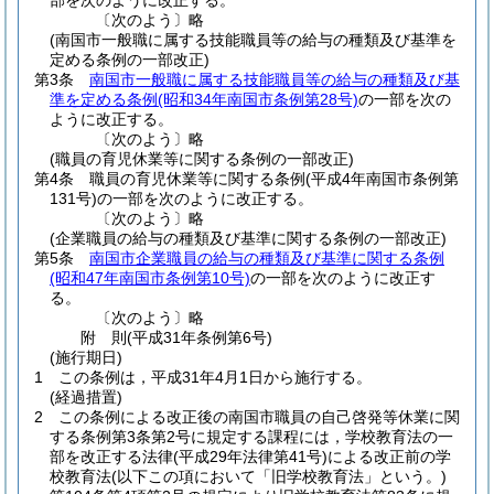
部を次のように改正する。
〔次のよう〕略
(南国市一般職に属する技能職員等の給与の種類及び基準を
定める条例の一部改正)
第3条
南国市一般職に属する技能職員等の給与の種類及び基
準を定める条例
(昭和34年南国市条例第28号)
の一部を次の
ように改正する。
〔次のよう〕略
(職員の育児休業等に関する条例の一部改正)
第4条
職員の育児休業等に関する条例
(平成4年南国市条例第
131号)
の一部を次のように改正する。
〔次のよう〕略
(企業職員の給与の種類及び基準に関する条例の一部改正)
第5条
南国市企業職員の給与の種類及び基準に関する条例
(昭和47年南国市条例第10号)
の一部を次のように改正す
る。
〔次のよう〕略
附
則
(平成31年
条例第6号)
(施行期日)
1
この条例は，平成31年4月1日から施行する。
(経過措置)
2
この条例による改正後の南国市職員の自己啓発等休業に関
する条例第3条第2号に規定する課程には，学校教育法の一
部を改正する法律
(平成29年法律第41号)
による改正前の学
校教育法
(以下この項において「旧学校教育法」という。)