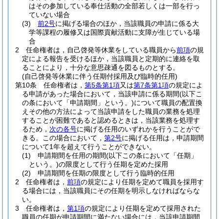
はその参加している奉仕活動の全部若しくは一部を行っ
ていない場合
(3)
前2号
に掲げる場合のほか，当該職員の申請に係る大
学等課程の履修又は国際貢献活動に支障が生じている場
合
2
任命権者は，自己啓発等休業をしている職員から
前項
の規
定による報告を受けるほか，当該職員と定期的に連絡を取
ることにより，十分な意思疎通を図るものとする。
(自己啓発等休業に伴う任期付採用及び臨時的任用)
第10条
任命権者は，
第5条第1項
又は
第7条第1項
の規定によ
る申請があった場合において，当該申請に係る期間
(以下こ
の条において「申請期間」という。)
について職員の配置換
えその他の方法によって当該申請をした職員の業務を処理
することが困難であると認めるときは，当該業務を処理す
るため，
次の各号
に掲げる任用のいずれかを行うことがで
きる。
この場合において，
第2号
に掲げる任用は，申請期間
について1年を超えて行うことができない。
(1)
申請期間を任用の期間
(以下この条において「任期」
という。)
の限度として行う任期を定めた採用
(2)
申請期間を任期の限度として行う臨時的任用
2
任命権者は，
前項
の規定により任期を定めて職員を採用す
る場合には，当該職員にその任期を明示しなければならな
い。
3
任命権者は，
第1項
の規定により任期を定めて採用された
職員の任期が申請期間に満たない場合には，当該申請期間