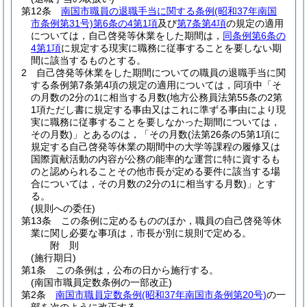
第12条
南国市職員の退職手当に関する条例
(昭和37年南国
市条例第31号)
第6条の4第1項
及び
第7条第4項
の規定の適用
については，自己啓発等休業をした期間は，
同条例第6条の
4第1項
に規定する現実に職務に従事することを要しない期
間に該当するものとする。
2
自己啓発等休業をした期間についての職員の退職手当に関
する条例第7条第4項の規定の適用については，同項中「そ
の月数の2分の1に相当する月数
(地方公務員法第55条の2第
1項ただし書に規定する事由又はこれに準ずる事由により現
実に職務に従事することを要しなかった期間については，
その月数)
」とあるのは，「その月数
(法第26条の5第1項に
規定する自己啓発等休業の期間中の大学等課程の履修又は
国際貢献活動の内容が公務の能率的な運営に特に資するも
のと認められることその他市長が定める要件に該当する場
合については，その月数の2分の1に相当する月数)
」とす
る。
(規則への委任)
第13条
この条例に定めるもののほか，職員の自己啓発等休
業に関し必要な事項は，市長が別に規則で定める。
附
則
(施行期日)
第1条
この条例は，公布の日から施行する。
(南国市職員定数条例の一部改正)
第2条
南国市職員定数条例
(昭和37年南国市条例第20号)
の一