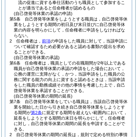
流の促進に資する奉仕活動のうち職員として参加するこ
とが適当であると任命権者が認めるもの
(自己啓発等休業の承認の申請)
第5条
自己啓発等休業をしようとする職員は，自己啓発等休
業をしようとする期間の初日及び末日並びに自己啓発等休
業の内容を明らかにして，任命権者に申請をしなければな
らない。
2
任命権者は，
前項
の申請をした職員に対して，当該申請に
ついて確認するため必要があると認める書類の提出を求め
ることができる。
(自己啓発等休業の承認)
第6条
任命権者は，職員としての在職期間が2年以上である
職員が自己啓発等休業の承認の申請をした場合において，
公務の運営に支障がなく，かつ，当該申請をした職員の公
務に関する能力の向上に資すると認めるときは，当該申請
をした職員の勤務成績その他の事情を考慮した上で，自己
啓発等休業を承認することができる。
(自己啓発等休業の期間の延長)
第7条
自己啓発等休業をしている職員は，当該自己啓発等休
業を開始した日から引き続き自己啓発等休業をしようとす
る期間が
第2条
に規定する期間を超えない範囲内において，
延長をしようとする期間の末日を明らかにして，任命権者
に対し，自己啓発等休業の期間の延長を申請することがで
きる。
2
自己啓発等休業の期間の延長は，規則で定める特別の事情