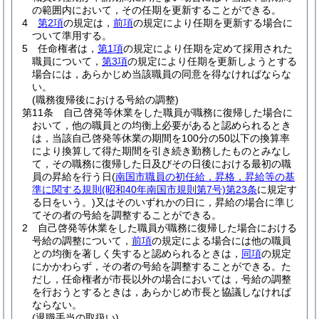
の範囲内において，その任期を更新することができる。
4
第2項
の規定は，
前項
の規定により任期を更新する場合に
ついて準用する。
5
任命権者は，
第1項
の規定により任期を定めて採用された
職員について，
第3項
の規定により任期を更新しようとする
場合には，あらかじめ当該職員の同意を得なければならな
い。
(職務復帰後における号給の調整)
第11条
自己啓発等休業をした職員が職務に復帰した場合に
おいて，他の職員との均衡上必要があると認められるとき
は，当該自己啓発等休業の期間を100分の50以下の換算率
により換算して得た期間を引き続き勤務したものとみなし
て，その職務に復帰した日及びその日後における最初の職
員の昇給を行う日
(
南国市職員の初任給，昇格，昇給等の基
準に関する規則
(昭和40年南国市規則第7号)
第23条
に規定す
る日をいう。)
又はそのいずれかの日に，昇給の場合に準じ
てその者の号給を調整することができる。
2
自己啓発等休業をした職員が職務に復帰した場合における
号給の調整について，
前項
の規定による場合には他の職員
との均衡を著しく失すると認められるときは，
同項
の規定
にかかわらず，その者の号給を調整することができる。
た
だし，任命権者が市長以外の場合においては，号給の調整
を行おうとするときは，あらかじめ市長と協議しなければ
ならない。
(退職手当の取扱い)