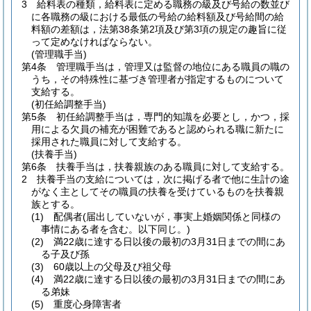
3
給料表の種類，給料表に定める職務の級及び号給の数並び
に各職務の級における最低の号給の給料額及び号給間の給
料額の差額は，法第38条第2項及び第3項の規定の趣旨に従
って定めなければならない。
(管理職手当)
第4条
管理職手当は，管理又は監督の地位にある職員の職の
うち，その特殊性に基づき管理者が指定するものについて
支給する。
(初任給調整手当)
第5条
初任給調整手当は，専門的知識を必要とし，かつ，採
用による欠員の補充が困難であると認められる職に新たに
採用された職員に対して支給する。
(扶養手当)
第6条
扶養手当は，扶養親族のある職員に対して支給する。
2
扶養手当の支給については，次に掲げる者で他に生計の途
がなく主としてその職員の扶養を受けているものを扶養親
族とする。
(1)
配偶者
(届出していないが，事実上婚姻関係と同様の
事情にある者を含む。以下同じ。)
(2)
満22歳に達する日以後の最初の3月31日までの間にあ
る子及び孫
(3)
60歳以上の父母及び祖父母
(4)
満22歳に達する日以後の最初の3月31日までの間にあ
る弟妹
(5)
重度心身障害者