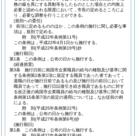
務の級を異にする異動等をしたものとした場合との均衡上
必要と認められる限度において，市長の定めるところによ
り，必要な調整を行うことができる。
(規則への委任)
3
前項に定めるもののほか，この条例の施行に関し必要な事
項は，規則で定める。
附
則
(平成22年
条例第11号)
この条例は，平成22年4月1日から施行する。
附
則
(平成22年
条例第19号)
抄
(施行期日)
第1条
この条例は，公布の日から施行する。
(経過措置)
第3条
施行日前に南国市企業職員の給与の種類及び基準に関
する条例第2条第1項に規定する職員であった者であって，
退職の日が施行日前であるもの及び施行日の前日において
職員であって，施行日以後引き続き職員であるものに対す
る改正後の南国市企業職員の給与の種類及び基準に関する
条例第15条第7項の規定の適用については，なお従前の例
による。
附
則
(平成25年
条例第22号)
この条例は，公布の日から施行する。
附
則
(平成27年
条例第6号)
抄
(施行期日)
第1条
この条例は，公布の日から施行する。
附
則
(平成27年
条例第37号)
抄