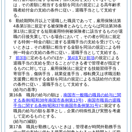
は，その差額に相当する金額を同法の規定による高年齢求
職者給付金の支給の条件に従い，退職手当として支給す
る。
6
勤続期間6月以上で退職した職員であって，雇用保険法第
4条第1項に規定する被保険者とみなしたならば同法第38条
第1項に規定する短期雇用特例被保険者に該当するものが退
職の日後失業している場合において，その者が同法に規定
する特例一時金の額に達する退職手当の支給を受けていな
いときは，その差額に相当する金額を同法の規定による特
例一時金の支給の条件に従い，退職手当として支給する。
7
前3項
に定めるもののほか，
第4項
又は
前項
の規定による
退職手当の支給を受けることができる者で管理者が指定す
るものに対しては，雇用保険法に規定する技能習得手当，
寄宿手当，傷病手当，就業促進手当，移転費又は求職活動
支援費に相当する金額を同法の規定による当該給付の支給
の条件に従い，退職手当として支給する。
(給与の基準)
第16条
職員の給与の額は，
南国市一般職の職員の給与に関
する条例
(昭和38年南国市条例第13号)
，
南国市職員の退職
手当に関する条例
(昭和37年南国市条例第31号)
に規定する
職員の給与の額を基準とし，企業の特殊性及び実態を考慮
して定めるものとする。
(給与の減額)
第17条
職員が勤務しないときは，管理者が時間外勤務手当