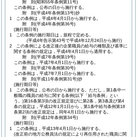
附
則
(昭和55年
条例第11号)
この条例は，公布の日から施行する。
附
則
(平成4年
条例第13号)
抄
1
この条例は，平成4年4月1日から施行する。
附
則
(平成4年
条例第36号)
(施行期日等)
1
この条例の施行期日は，規程で定める。
(平成4年告示第43号で平成4年12月24日から施行)
2
この条例による改正後の企業職員の給与の種類及び基準に
関する条例の規定は，平成4年4月1日から適用する。
附
則
(平成7年
条例第19号)
この条例は，平成7年4月1日から施行する。
附
則
(平成7年
条例第30号)
この条例は，平成7年7月1日から施行する。
附
則
(平成11年
条例第31号)
抄
(施行期日等)
1
この条例は，公布の日から施行する。
ただし，第1条中一
般職の職員の給与に関する条例
(以下「給与条例」とい
う。)
第16条第3項の改正規定並びに第2条，第3条及び第4
条の規定は，平成12年1月1日から，第1条中給与条例第18
条第2項の改正規定は，同年4月1日から施行する。
附
則
(平成12年
条例第34号)
(施行期日)
1
この条例は，平成13年4月1日から施行する。
(改正前の地方公務員法の規定により再任用された職員に関