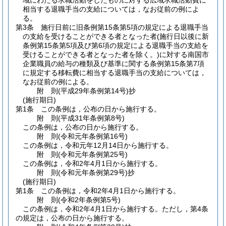
域にわたる求職活動をしたものに対する広域求職活動費に
相当する退職手当の支給については，なお従前の例によ
る。
第3条
施行日前に旧条例第15条第5項の規定による退職手当
の支給を受けることができる者となった者
(施行日以後に新
条例第15条第5項及び第6項の規定による退職手当の支給を
受けることができる者となった者を除く。)
に対する南国市
企業職員の給与の種類及び基準に関する条例第15条第7項
に規定する移転費に相当する退職手当の支給については，
なお従前の例による。
附
則
(平成29年
条例第14号)
抄
(施行期日)
第1条
この条例は，公布の日から施行する。
附
則
(平成31年
条例第8号)
この条例は，公布の日から施行する。
附
則
(令和元年
条例第16号)
この条例は，令和元年12月14日から施行する。
附
則
(令和元年
条例第25号)
この条例は，令和2年4月1日から施行する。
附
則
(令和元年
条例第29号)
抄
(施行期日)
第1条
この条例は，令和2年4月1日から施行する。
附
則
(令和2年
条例第5号)
この条例は，令和2年4月1日から施行する。
ただし，第4条
の規定は，公布の日から施行する。