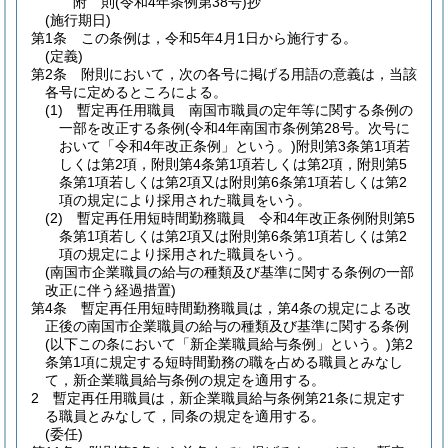
附
則
(令和4年
条例第38号)
抄
(施行期日)
第1条
この条例は，令和5年4月1日から施行する。
(定義)
第2条
附則において，次の各号に掲げる用語の意義は，当該
各号に定めるところによる。
(1)
暫定再任用職員 南国市職員の定年等に関する条例の
一部を改正する条例
(令和4年南国市条例第28号。次号に
おいて「令和4年改正条例」という。)
附則第3条第1項若
しくは第2項，附則第4条第1項若しくは第2項，附則第5
条第1項若しくは第2項又は附則第6条第1項若しくは第2
項の規定により採用された職員をいう。
(2)
暫定再任用短時間勤務職員 令和4年改正条例附則第5
条第1項若しくは第2項又は附則第6条第1項若しくは第2
項の規定により採用された職員をいう。
(南国市企業職員の給与の種類及び基準に関する条例の一部
改正に伴う経過措置)
第4条
暫定再任用短時間勤務職員は，第4条の規定による改
正後の南国市企業職員の給与の種類及び基準に関する条例
(以下この条において「新企業職員給与条例」という。)
第2
条第1項に規定する短時間勤務の職を占める職員とみなし
て，新企業職員給与条例の規定を適用する。
2
暫定再任用職員は，新企業職員給与条例第21条に規定す
る職員とみなして，同条の規定を適用する。
(委任)