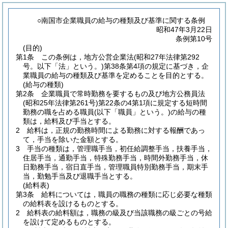
○南国市企業職員の給与の種類及び基準に関する条例
昭和47年3月22日
条例第10号
(目的)
第1条
この条例は，地方公営企業法
(昭和27年法律第292
号。以下「法」という。)
第38条第4項の規定に基づき，企
業職員の給与の種類及び基準を定めることを目的とする。
(給与の種類)
第2条
企業職員で常時勤務を要するもの及び地方公務員法
(昭和25年法律第261号)
第22条の4第1項に規定する短時間
勤務の職を占める職員
(以下「職員」という。)
の給与の種
類は，給料及び手当とする。
2
給料は，正規の勤務時間による勤務に対する報酬であっ
て，手当を除いた金額とする。
3
手当の種類は，管理職手当，初任給調整手当，扶養手当，
住居手当，通勤手当，特殊勤務手当，時間外勤務手当，休
日勤務手当，宿日直手当，管理職員特別勤務手当，期末手
当，勤勉手当及び退職手当とする。
(給料表)
第3条
給料については，職員の職務の種類に応じ必要な種類
の給料表を設けるものとする。
2
給料表の給料額は，職務の級及び当該職務の級ごとの号給
を設けて定めるものとする。