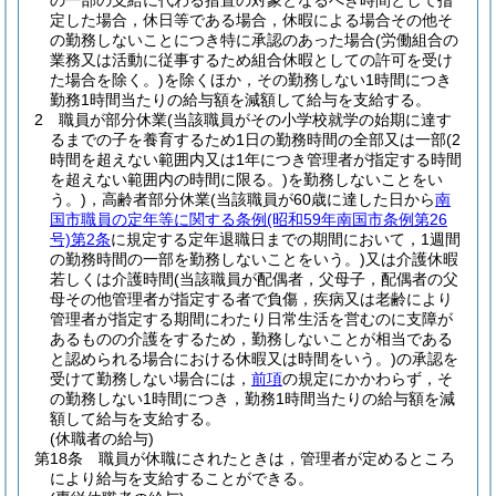
の一部の支給に代わる措置の対象となるべき時間として指
定した場合，休日等である場合，休暇による場合その他そ
の勤務しないことにつき特に承認のあった場合
(労働組合の
業務又は活動に従事するため組合休暇としての許可を受け
た場合を除く。)
を除くほか，その勤務しない1時間につき
勤務1時間当たりの給与額を減額して給与を支給する。
2
職員が部分休業
(当該職員がその小学校就学の始期に達す
るまでの子を養育するため1日の勤務時間の全部又は一部
(2
時間を超えない範囲内又は1年につき管理者が指定する時間
を超えない範囲内の時間に限る。)
を勤務しないことをい
う。)
，高齢者部分休業
(当該職員が60歳に達した日から
南
国市職員の定年等に関する条例
(昭和59年南国市条例第26
号)
第2条
に規定する定年退職日までの期間において，1週間
の勤務時間の一部を勤務しないことをいう。)
又は介護休暇
若しくは介護時間
(当該職員が配偶者，父母子，配偶者の父
母その他管理者が指定する者で負傷，疾病又は老齢により
管理者が指定する期間にわたり日常生活を営むのに支障が
あるものの介護をするため，勤務しないことが相当である
と認められる場合における休暇又は時間をいう。)
の承認を
受けて勤務しない場合には，
前項
の規定にかかわらず，そ
の勤務しない1時間につき，勤務1時間当たりの給与額を減
額して給与を支給する。
(休職者の給与)
第18条
職員が休職にされたときは，管理者が定めるところ
により給与を支給することができる。