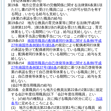
(専従休職者の給与)
第19条
地方公営企業等の労働関係に関する法律第6条第1項
ただし書の許可を受けた職員には，その許可が効力を有す
る間は，いかなる給与も支給しない。
(休業の承認を受けた職員の給与)
第19条の2
地方公務員の育児休業等に関する法律
(平成3年
法律第110号。)
第2条第1項の承認を受けた職員には，育児
休業をしている期間については，給与は支給しない。
ただ
し，期末手当及び勤勉手当については，この限りでない。
第19条の3
南国市職員の配偶者同行休業に関する条例
(平成
27年南国市条例第6号)
第5条
の規定により配偶者同行休業
の承認を受けて配偶者同行休業をしている職員に対して
は，配偶者同行休業をしている期間については，給与を支
給しない。
第19条の4
南国市職員の自己啓発等休業に関する条例
(平成
27年南国市条例第37号)
第6条
の規定に基づき自己啓発等休
業の承認を受けて自己啓発等休業をしている職員に対して
は，自己啓発等休業をしている期間については，給与を支
給しない。
(会計年度任用職員の給与)
第20条
企業職員のうち地方公務員法第22条の2第1項に規定
する会計年度任用職員
(以下「会計年度任用職員」とい
う。)
の給与の種類は，次に掲げる職員の区分に応じ，
当該
各号
に定めるところによる。
(1)
地方公務員法第22条の2第1項第1号に掲げる職員 給