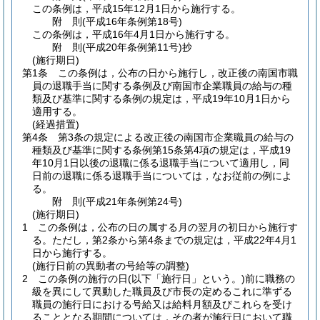
この条例は，平成15年12月1日から施行する。
附
則
(平成16年
条例第18号)
この条例は，平成16年4月1日から施行する。
附
則
(平成20年
条例第11号)
抄
(施行期日)
第1条
この条例は，公布の日から施行し，改正後の南国市職
員の退職手当に関する条例及び南国市企業職員の給与の種
類及び基準に関する条例の規定は，平成19年10月1日から
適用する。
(経過措置)
第4条
第3条の規定による改正後の南国市企業職員の給与の
種類及び基準に関する条例第15条第4項の規定は，平成19
年10月1日以後の退職に係る退職手当について適用し，同
日前の退職に係る退職手当については，なお従前の例によ
る。
附
則
(平成21年
条例第24号)
(施行期日)
1
この条例は，公布の日の属する月の翌月の初日から施行す
る。
ただし，第2条から第4条までの規定は，平成22年4月1
日から施行する。
(施行日前の異動者の号給等の調整)
2
この条例の施行の日
(以下「施行日」という。)
前に職務の
級を異にして異動した職員及び市長の定めるこれに準ずる
職員の施行日における号給又は給料月額及びこれらを受け
ることとなる期間については，その者が施行日において職