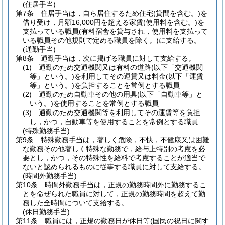
(住居手当)
第7条
住居手当は，自ら居住するため住宅
(貸間を含む。)
を
借り受け，月額16,000円を超える家賃
(使用料を含む。)
を
支払っている職員
(有料宿舎を貸与され，使用料を支払って
いる職員その他規則で定める職員を除く。)
に支給する。
(通勤手当)
第8条
通勤手当は，次に掲げる職員に対して支給する。
(1)
通勤のため交通機関又は有料の道路
(以下「交通機関
等」という。)
を利用してその運賃又は料金
(以下「運賃
等」という。)
を負担することを常例とする職員
(2)
通勤のため自動車その他の用具
(以下「自動車等」と
いう。)
を使用することを常例とする職員
(3)
通勤のため交通機関等を利用してその運賃等を負担
し，かつ，自動車等を使用することを常例とする職員
(特殊勤務手当)
第9条
特殊勤務手当は，著しく危険，不快，不健康又は困難
な勤務その他著しく特殊な勤務で，給与上特別の考慮を必
要とし，かつ，その特殊性を給料で考慮することが適当で
ないと認められるものに従事する職員に対して支給する。
(時間外勤務手当)
第10条
時間外勤務手当は，正規の勤務時間外に勤務するこ
とを命ぜられた職員に対して，正規の勤務時間を超えて勤
務した全時間について支給する。
(休日勤務手当)
第11条
職員には，正規の勤務日が休日等
(国民の祝日に関す