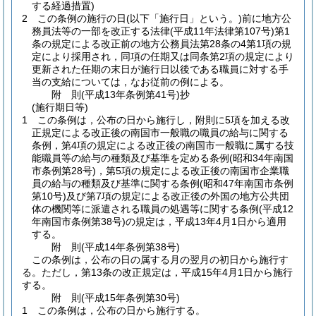
する経過措置)
2
この条例の施行の日
(以下「施行日」という。)
前に地方公
務員法等の一部を改正する法律
(平成11年法律第107号)
第1
条の規定による改正前の地方公務員法第28条の4第1項の規
定により採用され，同項の任期又は同条第2項の規定により
更新された任期の末日が施行日以後である職員に対する手
当の支給については，なお従前の例による。
附
則
(平成13年
条例第41号)
抄
(施行期日等)
1
この条例は，公布の日から施行し，附則に5項を加える改
正規定による改正後の南国市一般職の職員の給与に関する
条例，第4項の規定による改正後の南国市一般職に属する技
能職員等の給与の種類及び基準を定める条例
(昭和34年南国
市条例第28号)
，第5項の規定による改正後の南国市企業職
員の給与の種類及び基準に関する条例
(昭和47年南国市条例
第10号)
及び第7項の規定による改正後の外国の地方公共団
体の機関等に派遣される職員の処遇等に関する条例
(平成12
年南国市条例第38号)
の規定は，平成13年4月1日から適用
する。
附
則
(平成14年
条例第38号)
この条例は，公布の日の属する月の翌月の初日から施行す
る。
ただし，第13条の改正規定は，平成15年4月1日から施行
する。
附
則
(平成15年
条例第30号)
1
この条例は，公布の日から施行する。