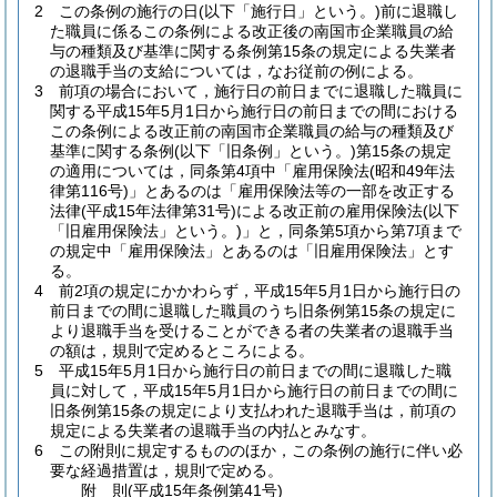
2
この条例の施行の日
(以下「施行日」という。)
前に退職し
た職員に係るこの条例による改正後の南国市企業職員の給
与の種類及び基準に関する条例第15条の規定による失業者
の退職手当の支給については，なお従前の例による。
3
前項の場合において，施行日の前日までに退職した職員に
関する平成15年5月1日から施行日の前日までの間における
この条例による改正前の南国市企業職員の給与の種類及び
基準に関する条例
(以下「旧条例」という。)
第15条の規定
の適用については，同条第4項中「雇用保険法
(昭和49年法
律第116号)
」とあるのは「雇用保険法等の一部を改正する
法律
(平成15年法律第31号)
による改正前の雇用保険法
(以下
「旧雇用保険法」という。)
」と，同条第5項から第7項まで
の規定中「雇用保険法」とあるのは「旧雇用保険法」とす
る。
4
前2項の規定にかかわらず，平成15年5月1日から施行日の
前日までの間に退職した職員のうち旧条例第15条の規定に
より退職手当を受けることができる者の失業者の退職手当
の額は，規則で定めるところによる。
5
平成15年5月1日から施行日の前日までの間に退職した職
員に対して，平成15年5月1日から施行日の前日までの間に
旧条例第15条の規定により支払われた退職手当は，前項の
規定による失業者の退職手当の内払とみなす。
6
この附則に規定するもののほか，この条例の施行に伴い必
要な経過措置は，規則で定める。
附
則
(平成15年
条例第41号)