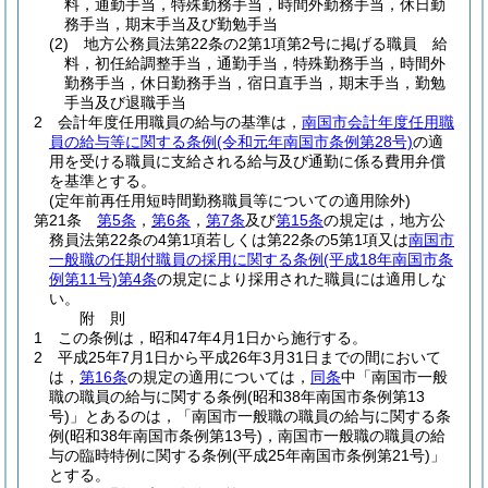
料，通勤手当，特殊勤務手当，時間外勤務手当，休日勤
務手当，期末手当及び勤勉手当
(2)
地方公務員法第22条の2第1項第2号に掲げる職員 給
料，初任給調整手当，通勤手当，特殊勤務手当，時間外
勤務手当，休日勤務手当，宿日直手当，期末手当，勤勉
手当及び退職手当
2
会計年度任用職員の給与の基準は，
南国市会計年度任用職
員の給与等に関する条例
(令和元年南国市条例第28号)
の適
用を受ける職員に支給される給与及び通勤に係る費用弁償
を基準とする。
(定年前再任用短時間勤務職員等についての適用除外)
第21条
第5条
，
第6条
，
第7条
及び
第15条
の規定は，地方公
務員法第22条の4第1項若しくは第22条の5第1項又は
南国市
一般職の任期付職員の採用に関する条例
(平成18年南国市条
例第11号)
第4条
の規定により採用された職員には適用しな
い。
附
則
1
この条例は，昭和47年4月1日から施行する。
2
平成25年7月1日から平成26年3月31日までの間において
は，
第16条
の規定の適用については，
同条
中「南国市一般
職の職員の給与に関する条例
(昭和38年南国市条例第13
号)
」とあるのは，「南国市一般職の職員の給与に関する条
例
(昭和38年南国市条例第13号)
，南国市一般職の職員の給
与の臨時特例に関する条例
(平成25年南国市条例第21号)
」
とする。