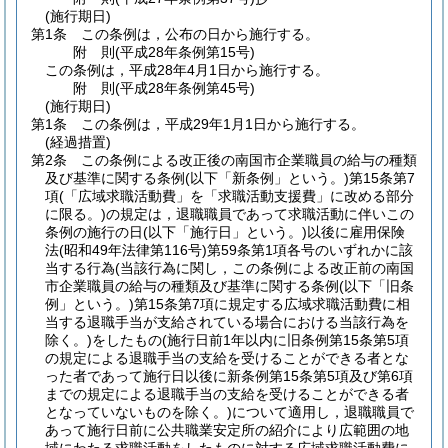
(施行期日)
第1条
この条例は，公布の日から施行する。
附
則
(平成28年
条例第15号)
この条例は，平成28年4月1日から施行する。
附
則
(平成28年
条例第45号)
(施行期日)
第1条
この条例は，平成29年1月1日から施行する。
(経過措置)
第2条
この条例による改正後の南国市企業職員の給与の種類
及び基準に関する条例
(以下「新条例」という。)
第15条第7
項
(「広域求職活動費」を「求職活動支援費」に改める部分
に限る。)
の規定は，退職職員であって求職活動に伴いこの
条例の施行の日
(以下「施行日」という。)
以後に雇用保険
法
(昭和49年法律第116号)
第59条第1項各号のいずれかに該
当する行為
(当該行為に関し，この条例による改正前の南国
市企業職員の給与の種類及び基準に関する条例
(以下「旧条
例」という。)
第15条第7項に規定する広域求職活動費に相
当する退職手当が支給されている場合における当該行為を
除く。)
をしたもの
(施行日前1年以内に旧条例第15条第5項
の規定による退職手当の支給を受けることができる者とな
った者であって施行日以後に新条例第15条第5項及び第6項
までの規定による退職手当の支給を受けることができる者
となっていないものを除く。)
について適用し，退職職員で
あって施行日前に公共職業安定所の紹介により広範囲の地