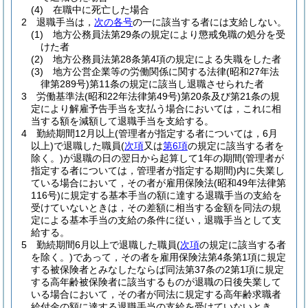
(4)
在職中に死亡した場合
2
退職手当は，
次の各号
の一に該当する者には支給しない。
(1)
地方公務員法第29条の規定により懲戒免職の処分を受
けた者
(2)
地方公務員法第28条第4項の規定による失職をした者
(3)
地方公営企業等の労働関係に関する法律
(昭和27年法
律第289号)
第11条の規定に該当し退職させられた者
3
労働基準法
(昭和22年法律第49号)
第20条及び第21条の規
定により解雇予告手当を支払う場合においては，これに相
当する額を減額して退職手当を支給する。
4
勤続期間12月以上
(管理者が指定する者については，6月
以上)
で退職した職員
(
次項
又は
第6項
の規定に該当する者を
除く。)
が退職の日の翌日から起算して1年の期間
(管理者が
指定する者については，管理者が指定する期間)
内に失業し
ている場合において，その者が雇用保険法
(昭和49年法律第
116号)
に規定する基本手当の額に達する退職手当の支給を
受けていないときは，その差額に相当する金額を同法の規
定による基本手当の支給の条件に従い，退職手当として支
給する。
5
勤続期間6月以上で退職した職員
(
次項
の規定に該当する者
を除く。)
であって，その者を雇用保険法第4条第1項に規定
する被保険者とみなしたならば同法第37条の2第1項に規定
する高年齢被保険者に該当するものが退職の日後失業して
いる場合において，その者が同法に規定する高年齢求職者
給付金の額に達する退職手当の支給を受けていないとき