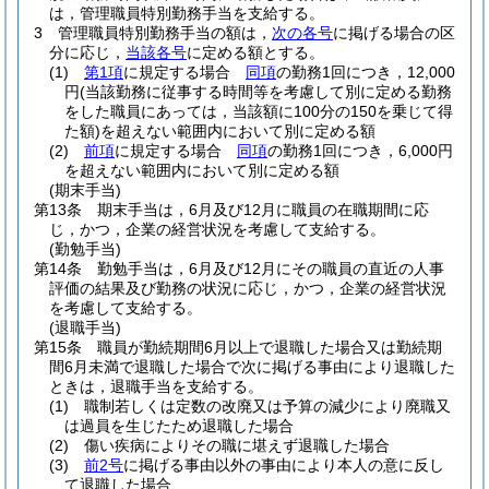
は，管理職員特別勤務手当を支給する。
3
管理職員特別勤務手当の額は，
次の各号
に掲げる場合の区
分に応じ，
当該各号
に定める額とする。
(1)
第1項
に規定する場合
同項
の勤務1回につき，12,000
円
(当該勤務に従事する時間等を考慮して別に定める勤務
をした職員にあっては，当該額に100分の150を乗じて得
た額)
を超えない範囲内において別に定める額
(2)
前項
に規定する場合
同項
の勤務1回につき，6,000円
を超えない範囲内において別に定める額
(期末手当)
第13条
期末手当は，6月及び12月に職員の在職期間に応
じ，かつ，企業の経営状況を考慮して支給する。
(勤勉手当)
第14条
勤勉手当は，6月及び12月にその職員の直近の人事
評価の結果及び勤務の状況に応じ，かつ，企業の経営状況
を考慮して支給する。
(退職手当)
第15条
職員が勤続期間6月以上で退職した場合又は勤続期
間6月未満で退職した場合で次に掲げる事由により退職した
ときは，退職手当を支給する。
(1)
職制若しくは定数の改廃又は予算の減少により廃職又
は過員を生じたため退職した場合
(2)
傷い疾病によりその職に堪えず退職した場合
(3)
前2号
に掲げる事由以外の事由により本人の意に反し
て退職した場合