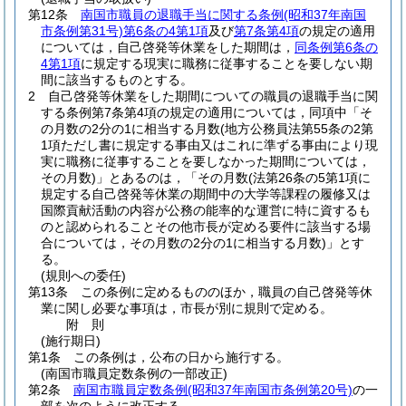
第12条
南国市職員の退職手当に関する条例
(昭和37年南国
市条例第31号)
第6条の4第1項
及び
第7条第4項
の規定の適用
については，自己啓発等休業をした期間は，
同条例第6条の
4第1項
に規定する現実に職務に従事することを要しない期
間に該当するものとする。
2
自己啓発等休業をした期間についての職員の退職手当に関
する条例第7条第4項の規定の適用については，同項中「そ
の月数の2分の1に相当する月数
(地方公務員法第55条の2第
1項ただし書に規定する事由又はこれに準ずる事由により現
実に職務に従事することを要しなかった期間については，
その月数)
」とあるのは，「その月数
(法第26条の5第1項に
規定する自己啓発等休業の期間中の大学等課程の履修又は
国際貢献活動の内容が公務の能率的な運営に特に資するも
のと認められることその他市長が定める要件に該当する場
合については，その月数の2分の1に相当する月数)
」とす
る。
(規則への委任)
第13条
この条例に定めるもののほか，職員の自己啓発等休
業に関し必要な事項は，市長が別に規則で定める。
附
則
(施行期日)
第1条
この条例は，公布の日から施行する。
(南国市職員定数条例の一部改正)
第2条
南国市職員定数条例
(昭和37年南国市条例第20号)
の一