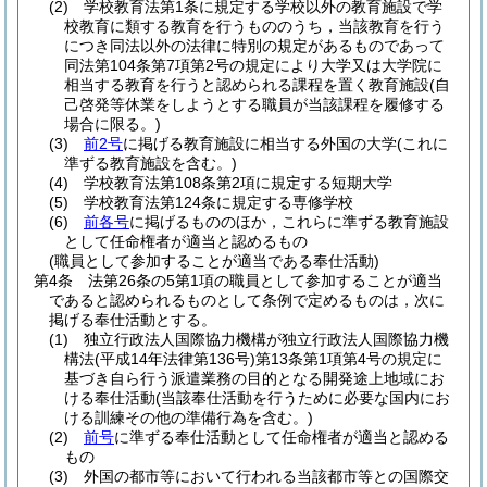
(2)
学校教育法第1条に規定する学校以外の教育施設で学
校教育に類する教育を行うもののうち，当該教育を行う
につき同法以外の法律に特別の規定があるものであって
同法第104条第7項第2号の規定により大学又は大学院に
相当する教育を行うと認められる課程を置く教育施設
(自
己啓発等休業をしようとする職員が当該課程を履修する
場合に限る。)
(3)
前2号
に掲げる教育施設に相当する外国の大学
(これに
準ずる教育施設を含む。)
(4)
学校教育法第108条第2項に規定する短期大学
(5)
学校教育法第124条に規定する専修学校
(6)
前各号
に掲げるもののほか，これらに準ずる教育施設
として任命権者が適当と認めるもの
(職員として参加することが適当である奉仕活動)
第4条
法第26条の5第1項の職員として参加することが適当
であると認められるものとして条例で定めるものは，次に
掲げる奉仕活動とする。
(1)
独立行政法人国際協力機構が独立行政法人国際協力機
構法
(平成14年法律第136号)
第13条第1項第4号の規定に
基づき自ら行う派遣業務の目的となる開発途上地域にお
ける奉仕活動
(当該奉仕活動を行うために必要な国内にお
ける訓練その他の準備行為を含む。)
(2)
前号
に準ずる奉仕活動として任命権者が適当と認める
もの
(3)
外国の都市等において行われる当該都市等との国際交