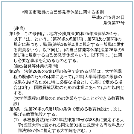
○南国市職員の自己啓発等休業に関する条例
平成27年9月24日
条例第37号
(趣旨)
第1条
この条例は，地方公務員法
(昭和25年法律第261号。
以下「法」という。)
第26条の5第1項，第5項及び第6項の
規定に基づき，職員
(法第3条第2項に規定する一般職に属す
る職員をいう。以下同じ。)
の自己啓発等休業
(法第26条の5
第1項に規定する自己啓発等休業をいう。以下同じ。)
に関
し必要な事項を定めるものとする。
(自己啓発等休業の期間)
第2条
法第26条の5第1項の条例で定める期間は，大学等課
程の履修のための休業にあっては2年
(大学等課程の履修の
成果をあげるために特に必要な場合として規則で定める場
合は3年)
，国際貢献活動のための休業にあっては3年以内と
する。
(大学等課程の履修のための休業をすることができる教育施
設)
第3条
法第26条の5第1項の条例で定める教育施設は，次に
掲げる教育施設とする。
(1)
学校教育法
(昭和22年法律第26号)
第83条に規定する大
学
(当該大学に置かれる同法第91条に規定する専攻科及び
同法第97条に規定する大学院を含む。)