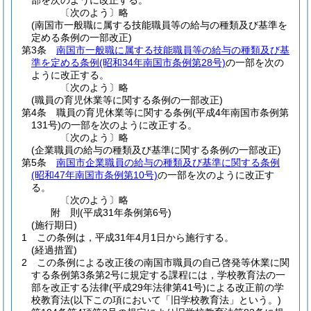
部を次のように改正する。
〔次のよう〕略
(南国市一般職に属する技能職員等の給与の種類及び基準を
定める条例の一部改正)
第3条
南国市一般職に属する技能職員等の給与の種類及び基
準を定める条例
(昭和34年南国市条例第28号)
の一部を次の
ように改正する。
〔次のよう〕略
(職員の育児休業等に関する条例の一部改正)
第4条
職員の育児休業等に関する条例
(平成4年南国市条例第
131号)
の一部を次のように改正する。
〔次のよう〕略
(企業職員の給与の種類及び基準に関する条例の一部改正)
第5条
南国市企業職員の給与の種類及び基準に関する条例
(昭和47年南国市条例第10号)
の一部を次のように改正す
る。
〔次のよう〕略
附
則
(平成31年
条例第6号)
(施行期日)
1
この条例は，平成31年4月1日から施行する。
(経過措置)
2
この条例による改正後の南国市職員の自己啓発等休業に関
する条例第3条第2号に規定する課程には，学校教育法の一
部を改正する法律
(平成29年法律第41号)
による改正前の学
校教育法
(以下この項において「旧学校教育法」という。)