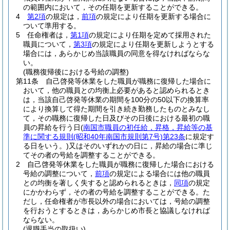
の範囲内において，その任期を更新することができる。
4
第2項
の規定は，
前項
の規定により任期を更新する場合に
ついて準用する。
5
任命権者は，
第1項
の規定により任期を定めて採用された
職員について，
第3項
の規定により任期を更新しようとする
場合には，あらかじめ当該職員の同意を得なければならな
い。
(職務復帰後における号給の調整)
第11条
自己啓発等休業をした職員が職務に復帰した場合に
おいて，他の職員との均衡上必要があると認められるとき
は，当該自己啓発等休業の期間を100分の50以下の換算率
により換算して得た期間を引き続き勤務したものとみなし
て，その職務に復帰した日及びその日後における最初の職
員の昇給を行う日
(
南国市職員の初任給，昇格，昇給等の基
準に関する規則
(昭和40年南国市規則第7号)
第23条
に規定す
る日をいう。)
又はそのいずれかの日に，昇給の場合に準じ
てその者の号給を調整することができる。
2
自己啓発等休業をした職員が職務に復帰した場合における
号給の調整について，
前項
の規定による場合には他の職員
との均衡を著しく失すると認められるときは，
同項
の規定
にかかわらず，その者の号給を調整することができる。
た
だし，任命権者が市長以外の場合においては，号給の調整
を行おうとするときは，あらかじめ市長と協議しなければ
ならない。
(退職手当の取扱い)