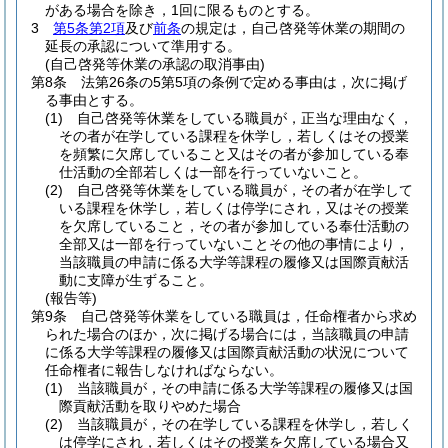
がある場合を除き，1回に限るものとする。
3
第5条第2項
及び
前条
の規定は，自己啓発等休業の期間の
延長の承認について準用する。
(自己啓発等休業の承認の取消事由)
第8条
法第26条の5第5項の条例で定める事由は，次に掲げ
る事由とする。
(1)
自己啓発等休業をしている職員が，正当な理由なく，
その者が在学している課程を休学し，若しくはその授業
を頻繁に欠席していること又はその者が参加している奉
仕活動の全部若しくは一部を行っていないこと。
(2)
自己啓発等休業をしている職員が，その者が在学して
いる課程を休学し，若しくは停学にされ，又はその授業
を欠席していること，その者が参加している奉仕活動の
全部又は一部を行っていないことその他の事情により，
当該職員の申請に係る大学等課程の履修又は国際貢献活
動に支障が生ずること。
(報告等)
第9条
自己啓発等休業をしている職員は，任命権者から求め
られた場合のほか，次に掲げる場合には，当該職員の申請
に係る大学等課程の履修又は国際貢献活動の状況について
任命権者に報告しなければならない。
(1)
当該職員が，その申請に係る大学等課程の履修又は国
際貢献活動を取りやめた場合
(2)
当該職員が，その在学している課程を休学し，若しく
は停学にされ，若しくはその授業を欠席している場合又