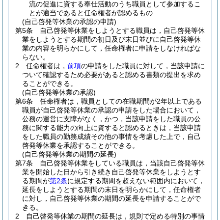
流の促進に資する奉仕活動のうち職員として参加するこ
とが適当であると任命権者が認めるもの
(自己啓発等休業の承認の申請)
第5条
自己啓発等休業をしようとする職員は，自己啓発等休
業をしようとする期間の初日及び末日並びに自己啓発等休
業の内容を明らかにして，任命権者に申請をしなければな
らない。
2
任命権者は，
前項
の申請をした職員に対して，当該申請に
ついて確認するため必要があると認める書類の提出を求め
ることができる。
(自己啓発等休業の承認)
第6条
任命権者は，職員としての在職期間が2年以上である
職員が自己啓発等休業の承認の申請をした場合において，
公務の運営に支障がなく，かつ，当該申請をした職員の公
務に関する能力の向上に資すると認めるときは，当該申請
をした職員の勤務成績その他の事情を考慮した上で，自己
啓発等休業を承認することができる。
(自己啓発等休業の期間の延長)
第7条
自己啓発等休業をしている職員は，当該自己啓発等休
業を開始した日から引き続き自己啓発等休業をしようとす
る期間が
第2条
に規定する期間を超えない範囲内において，
延長をしようとする期間の末日を明らかにして，任命権者
に対し，自己啓発等休業の期間の延長を申請することがで
きる。
2
自己啓発等休業の期間の延長は，規則で定める特別の事情