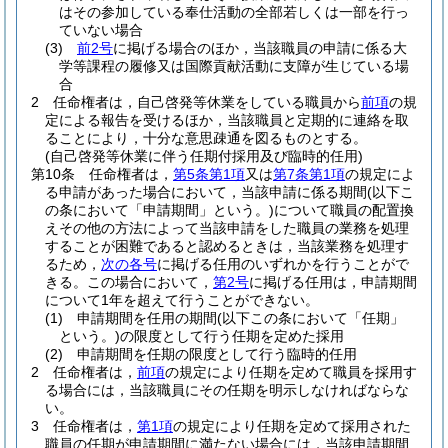
はその参加している奉仕活動の全部若しくは一部を行っ
ていない場合
(3)
前2号
に掲げる場合のほか，当該職員の申請に係る大
学等課程の履修又は国際貢献活動に支障が生じている場
合
2
任命権者は，自己啓発等休業をしている職員から
前項
の規
定による報告を受けるほか，当該職員と定期的に連絡を取
ることにより，十分な意思疎通を図るものとする。
(自己啓発等休業に伴う任期付採用及び臨時的任用)
第10条
任命権者は，
第5条第1項
又は
第7条第1項
の規定によ
る申請があった場合において，当該申請に係る期間
(以下こ
の条において「申請期間」という。)
について職員の配置換
えその他の方法によって当該申請をした職員の業務を処理
することが困難であると認めるときは，当該業務を処理す
るため，
次の各号
に掲げる任用のいずれかを行うことがで
きる。
この場合において，
第2号
に掲げる任用は，申請期間
について1年を超えて行うことができない。
(1)
申請期間を任用の期間
(以下この条において「任期」
という。)
の限度として行う任期を定めた採用
(2)
申請期間を任期の限度として行う臨時的任用
2
任命権者は，
前項
の規定により任期を定めて職員を採用す
る場合には，当該職員にその任期を明示しなければならな
い。
3
任命権者は，
第1項
の規定により任期を定めて採用された
職員の任期が申請期間に満たない場合には，当該申請期間