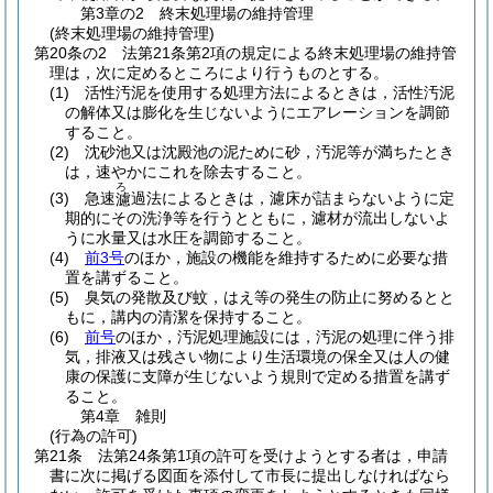
第3章の2
終末処理場の維持管理
(終末処理場の維持管理)
第20条の2
法第21条第2項の規定による終末処理場の維持管
理は，次に定めるところにより行うものとする。
(1)
活性汚泥を使用する処理方法によるときは，活性汚泥
の解体又は膨化を生じないようにエアレーションを調節
すること。
(2)
沈砂池又は沈殿池の泥ために砂，汚泥等が満ちたとき
は，速やかにこれを除去すること。
ろ
(3)
急速
過法によるときは，濾床が詰まらないように定
濾
期的にその洗浄等を行うとともに，濾材が流出しないよ
うに水量又は水圧を調節すること。
(4)
前3号
のほか，施設の機能を維持するために必要な措
置を講ずること。
(5)
臭気の発散及び蚊，はえ等の発生の防止に努めるとと
もに，講内の清潔を保持すること。
(6)
前号
のほか，汚泥処理施設には，汚泥の処理に伴う排
気，排液又は残さい物により生活環境の保全又は人の健
康の保護に支障が生じないよう規則で定める措置を講ず
ること。
第4章
雑則
(行為の許可)
第21条
法第24条第1項の許可を受けようとする者は，申請
書に次に掲げる図面を添付して市長に提出しなければなら