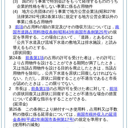
(3)
国の行う事業で特別会計をもって経理するもののうち
企業的性格を有しない事業に係る占用物件
(4)
地方公共団体の行う事業で地方公営企業法
(昭和27年
法律第292号)
第2条第1項に規定する地方公営企業以外の
事業に係る占用物件
3
前項
の占用料の額の算定及びその徴収方法については，
南
国市道路占用料徴収条例
(昭和43年南国市条例第25号)
の規
定を準用する。
この場合において，「道路」とあるのは
「公共下水道及び流域下水道の敷地又は排水施設」と読み
替えるものとする。
(原状回復)
第24条
前条第1項
の占用の許可を受けた者は，その許可に
より占用物件を設けることができる期間が満了したとき，
又は当該占用物件を設ける目的を廃止したときは，当該占
用物件を除却し，公共下水道を原状に回復しなければなら
ない。
ただし，原状に回復することが不適当であると市長
が認めたときは，この限りでない。
2
市長は，
前条第1項
の占用許可を受けた者に対して，
前項
の原状回復又は原状に回復することが不適当な場合の措置
について必要な指示をすることができる。
(延滞金)
第25条
この条例により納付すべき使用料，占用料又は手数
料の徴収に係る延滞金については，
南国市税外収入の延滞
金条例
(平成2年南国市条例第17号)
の規定を準用する。
(使用料の減免)