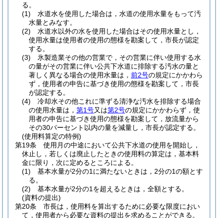
る。
(1)
水道水を使用した場合は，水道の使用水量をもって汚
水量とみなす。
(2)
水道水以外の水を使用した場合はその使用水量とし，
使用水量は使用者の使用の態様を勘案して，市長が認定
する。
(3)
氷製造業その他の営業で，その営業に伴い使用する水
の量がその営業に伴い公共下水道に排除する汚水の量と
著しく異なる場合の使用水量は，
前2号
の規定にかかわら
ず，使用者の申告に基づき使用の態様を勘案して，市長
が認定する。
(4)
冷却水その他これに準ずる清浄な汚水を排除する場合
の使用水量は，
第1号
又は
第2号
の規定にかかわらず，使
用者の申告に基づき使用の態様を勘案して，放流量から
その30パーセント以内の量を減量し，市長が認定する。
(使用料算定の特例)
第19条
使用月の中途において公共下水道の使用を開始し，
休止し，若しくは廃止したときの使用料の算定は，基本料
金に限り，次に定めるところによる。
(1)
基本水量が2分の1に満たないときは，2分の1の額とす
る。
(2)
基本水量が2分の1を超えるときは，全額とする。
(資料の提出)
第20条
市長は，使用料を算出するために必要な限度におい
て，使用者から必要な資料の提出を求めることができる。