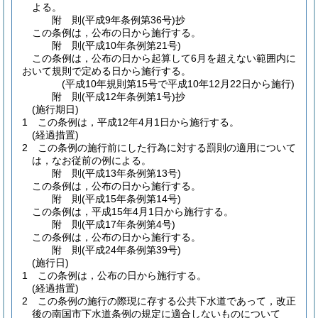
よる。
附
則
(平成9年
条例第36号)
抄
この条例は，公布の日から施行する。
附
則
(平成10年
条例第21号)
この条例は，公布の日から起算して6月を超えない範囲内に
おいて規則で定める日から施行する。
(平成10年規則第15号で平成10年12月22日から施行)
附
則
(平成12年
条例第1号)
抄
(施行期日)
1
この条例は，平成12年4月1日から施行する。
(経過措置)
2
この条例の施行前にした行為に対する罰則の適用について
は，なお従前の例による。
附
則
(平成13年
条例第13号)
この条例は，公布の日から施行する。
附
則
(平成15年
条例第14号)
この条例は，平成15年4月1日から施行する。
附
則
(平成17年
条例第4号)
この条例は，公布の日から施行する。
附
則
(平成24年
条例第39号)
(施行日)
1
この条例は，公布の日から施行する。
(経過措置)
2
この条例の施行の際現に存する公共下水道であって，改正
後の南国市下水道条例の規定に適合しないものについて