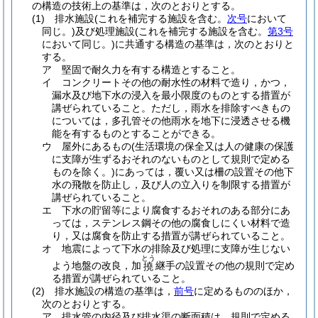
の構造の技術上の基準は，次のとおりとする。
(1)
排水施設
(これを補完する施設を含む。
次号
において
同じ。)
及び処理施設
(これを補完する施設を含む。
第3号
において同じ。)
に共通する構造の基準は，次のとおりと
する。
ア
堅固で耐久力を有する構造とすること。
イ
コンクリートその他の耐水性の材料で造り，かつ，
漏水及び地下水の浸入を最小限度のものとする措置が
講ぜられていること。
ただし，雨水を排除すべきもの
については，多孔管その他雨水を地下に浸透させる機
能を有するものとすることができる。
ウ
屋外にあるもの
(生活環境の保全又は人の健康の保護
に支障が生ずるおそれのないものとして規則で定める
ものを除く。)
にあっては，覆い又は柵の設置その他下
水の飛散を防止し，及び人の立入りを制限する措置が
講ぜられていること。
エ
下水の貯留等により腐食するおそれのある部分にあ
っては，ステンレス鋼その他の腐食しにくい材料で造
り，又は腐食を防止する措置が講ぜられていること。
オ
地震によって下水の排除及び処理に支障が生じない
とう
よう地盤の改良，加
継手の設置その他の規則で定め
撓
る措置が講ぜられていること。
(2)
排水施設の構造の基準は，
前号
に定めるもののほか，
次のとおりとする。
ア
排水管の内径及び排水渠の断面積は，規則で定める