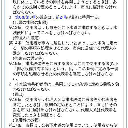
現に休止しているその排除を再開しようとするときは，あ
らかじめ規則で定めるところにより，市長に届け出なけれ
ばならない。
3
第8条第3項
の規定は，
前2項
の場合に準用する。
(し尿の排除の制限)
第13条
使用者は，し尿を公共下水道に排除するときは，水
洗便所によってこれをしなければならない。
(代理人の選定)
第14条
使用者が市内に居住しないときは，この条例に定め
る一切の事項を処理させるため，市内に居住する代理人を
選定しなければならない。
(代表者の選定等)
第15条
排水設備等を共有する者又は共同で使用する者
(以下
「排水設備共有者等」という。)
は，この条例に定める一切
の事項を処理させるため代表者を選定しなければならな
い。
2
排水設備共有者等は，共同してこの条例に定める義務を負
わなければならない。
(届出)
第16条
使用者が，代理人又は排水設備共有者等が代表者を
選定したときは，規則の定めるところにより，直ちにその
旨を市長に届け出なければならない。
代理人又は代表者を
変更したときも同様とする。
(使用料の徴収)
第17条
市長は，公共下水道の使用について，使用者から使