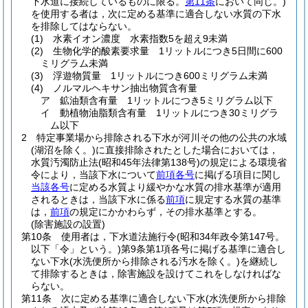
下水道に接続しているものに限る。
第11条
において同じ。)
を使用する者は，次に定める基準に適合しない水質の下水
を排除してはならない。
(1)
水素イオン濃度 水素指数5を超え9未満
(2)
生物化学的酸素要求量 1リットルにつき5日間に600
ミリグラム未満
(3)
浮遊物質量 1リットルにつき600ミリグラム未満
(4)
ノルマルヘキサン抽出物質含有量
ア
鉱油類含有量 1リットルにつき5ミリグラム以下
イ
動植物油脂類含有量 1リットルにつき30ミリグラ
ム以下
2
特定事業場から排除される下水が河川その他の公共の水域
(湖沼を除く。)
に直接排除されたとした場合においては，
水質汚濁防止法
(昭和45年法律第138号)
の規定による環境省
令により，当該下水について
前項各号
に掲げる項目に関し
当該各号
に定める水質より緩やかな水質の排水基準が適用
されるときは，当該下水に係る
前項
に規定する水質の基準
は，
前項
の規定にかかわらず，その排水基準とする。
(除害施設の設置)
第10条
使用者は，下水道法施行令
(昭和34年政令第147号。
以下「令」という。)
第9条第1項各号に掲げる基準に適合し
ない下水
(水洗便所から排除される汚水を除く。)
を継続し
て排除するときは，除害施設を設けてこれをしなければな
らない。
第11条
次に定める基準に適合しない下水
(水洗便所から排除