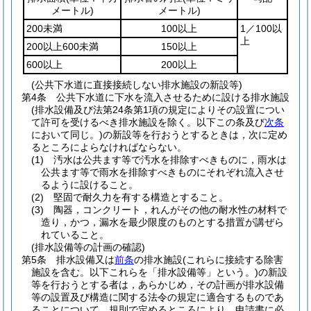
メートル)
メートル)
200未満
100以上
1／100以
上
200以上600未満
150以上
600以上
200以上
(公共下水道に直接接続しない排水施設の新設等)
第4条
公共下水道に下水を流入させるために設ける排水施設
(排水設備及び法第24条第1項の規定によりその設置につい
て許可を受けるべき排水施設を除く。以下この条及び
次条
において同じ。)
の新設等を行おうとするときは，次に定め
るところによらなければならない。
(1)
汚水は公共ます等で汚水を排除すべきものに，雨水は
公共ます等で雨水を排除すべきものにそれぞれ流入させ
るように設けること。
(2)
堅固で耐久力を有する構造とすること。
(3)
陶器，コンクリート，れんがその他の耐水性の材料で
造り，かつ，漏水を最少限度のものとする措置が講ぜら
れていること。
(排水設備等の計画の確認)
第5条
排水設備又は
前条
の排水施設
(これらに接続する除害
施設を含む。以下これらを「排水設備等」という。)
の新設
等を行おうとする者は，あらかじめ，その計画が排水設備
等の設置及び構造に関する法令の規定に適合するものであ
ることについて，規則で定めるところにより，申請書に必