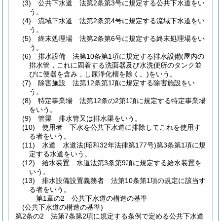
(3)
公共下水道 法第2条第3号に規定する公共下水道をい
う。
(4)
流域下水道 法第2条第4号に規定する流域下水道をい
う。
(5)
終末処理場 法第2条第6号に規定する終末処理場をい
う。
(6)
排水設備 法第10条第1項に規定する排水設備
(屋内の
排水管，これに固着する洗面器及び水洗便所のタンク並
びに便器を含み，し尿浄化槽を除く。)
をいう。
(7)
除害施設 法第12条第1項に規定する除害施設をい
う。
(8)
特定事業場 法第12条の2第1項に規定する特定事業場
をいう。
(9)
管渠 排水管又は排水渠をいう。
(10)
使用者 下水を公共下水道に排除してこれを使用す
る者をいう。
(11)
水道 水道法
(昭和32年法律第177号)
第3条第1項に規
定する水道をいう。
(12)
給水装置 水道法第3条第9項に規定する給水装置を
いう。
(13)
排水設備設置義務者 法第10条第1項の規定に該当す
る者をいう。
第1章の2
公共下水道の構造の基準
(公共下水道の構造の基準)
第2条の2
法第7条第2項に規定する条例で定める公共下水道