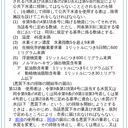
される汚水及び法第12条の2第1項又は第5項の規定により
公共下水道に排除してはならないこととされるものを除
く。)
を継続して排除して公共下水道を使用する者は，除害
施設を設けてこれをしなければならない。
(1)
令第9条の4第1項各号に掲げる物資についてそれぞれ
当該各号に定める数値。
ただし，同条第3項に規定する場
合においては，同項に規定する基準に係る数値とする。
(2)
温度 45度未満
(3)
水素イオン濃度 水素指数5を超え9未満
(4)
生物化学的酸素要求量 1リットルにつき5日間に600
ミリグラム未満
(5)
浮遊物質量 1リットルにつき600ミリグラム未満
(6)
ノルマルヘキサン抽出物質含有量
ア
鉱油類含有量 1リットルにつき5ミリグラム以下
イ
動植物油脂類含有量 1リットルにつき30ミリグラ
ム以下
(悪質下水の排除の開始等の届出)
第12条
使用者は，令第9条第1項第4号に該当する水質又は
同令第9条の8若しくは同令第9条の9第1項第3号若しくは第
4号若しくは第2項各号に定める基準に適合しない水質の下
水
(以下「悪質下水」という。)
の排除を開始しようとする
ときは，あらかじめ，当該悪質下水の量及び水質を，規則
で定めるところにより，市長に届け出なければならない。
2
前項
の使用者は，
同項
の届出に係る悪質下水の量若しくは
水質を変更し，その排除を休止し，若しくは廃止し，又は