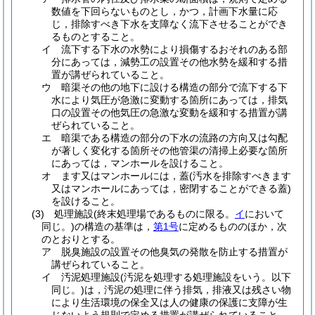
数値を下回らないものとし，かつ，計画下水量に応
じ，排除すべき下水を支障なく流下させることができ
るものとすること。
イ
流下する下水の水勢により損傷するおそれのある部
分にあっては，減勢工の設置その他水勢を緩和する措
置が講ぜられていること。
ウ
暗渠その他の地下に設ける構造の部分で流下する下
水により気圧が急激に変動する箇所にあっては，排気
口の設置その他気圧の急激な変動を緩和する措置が講
ぜられていること。
エ
暗渠である構造の部分の下水の流路の方向又は勾配
が著しく変化する箇所その他管渠の清掃上必要な箇所
にあっては，マンホールを設けること。
オ
ます又はマンホールには，蓋
(汚水を排除すべきます
又はマンホールにあっては，密閉することができる蓋)
を設けること。
(3)
処理施設
(終末処理場であるものに限る。
イ
において
同じ。)
の構造の基準は，
第1号
に定めるもののほか，次
のとおりとする。
ア
脱臭施設の設置その他臭気の発散を防止する措置が
講ぜられていること。
イ
汚泥処理施設
(汚泥を処理する処理施設をいう。以下
同じ。)
は，汚泥の処理に伴う排気，排液又は残さい物
により生活環境の保全又は人の健康の保護に支障が生