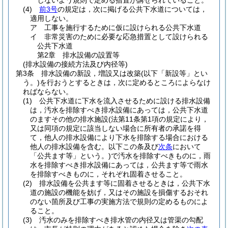
じないよう規則で定める措置が講ぜられていること。
(4)
前3号
の規定は，次に掲げる公共下水道については，
適用しない。
ア
工事を施行するために仮に設けられる公共下水道
イ
非常災害のために必要な応急措置として設けられる
公共下水道
第2章
排水設備の設置等
(排水設備の接続方法及び内径等)
第3条
排水設備の新設，増設又は改築
(以下「新設等」とい
う。)
を行おうとするときは，次に定めるところによらなけ
ればならない。
(1)
公共下水道に下水を流入させるために設ける排水設備
は，汚水を排除すべき排水設備にあっては，公共下水道
のますその他の排水施設
(法第11条第1項の規定により，
又は同項の規定に該当しない場合に所有者の承諾を得
て，他人の排水設備により下水を排除する場合における
他人の排水設備を含む。以下この条及び
次条
において
「公共ます等」という。)
で汚水を排除すべきものに，雨
水を排除すべき排水設備にあっては，公共ます等で雨水
を排除すべきものに，それぞれ固着させること。
(2)
排水設備を公共ます等に固着させるときは，公共下水
道の施設の機能を妨げ，又はその施設を損傷するおそれ
のない箇所及び工事の実施方法で規則の定めるものによ
ること。
(3)
汚水のみを排除すべき排水管の内径又は管渠の勾配