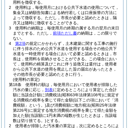
用料を徴収する。
2
使用料は，毎使用月における公共下水道の使用について，
集金又は納額告知書による納付若しくは口座振替の方法に
よって徴収する。
ただし，市長が必要と認めたときは，隔
月又は随時に徴収することができる。
3
使用料の納期は，毎使用月の終期の属する月の翌月の末日
までとする。
ただし，
前項ただし書
の納期は，この限りで
ない。
4
第2項
の規定にかかわらず，土木建築に関する工事の施行
に伴う排水のため公共下水道を使用する場合その他公共下
水道を一時使用する場合において必要と認めるときは，市
長は，使用料を前納させることができる。
この場合におい
て，使用料の精算及びこれに伴う追徴又は還付は，使用者
から公共下水道の使用を廃止した旨の届出があったとき，
その他市長が必要と認めたときに行う。
(使用料の算定)
第18条
使用料の額は，毎使用月において使用者が排除した
汚水の量に応じ，
別表
に定めるところにより算定した合計
額に当該合計額に消費税法
(昭和63年法律第108号)
に規定す
る消費税の税率を乗じて得た金額
(以下この項において「消
費税額」という。)
及び消費税額に地方税法
(昭和25年法律
第226号)
に規定する地方消費税の税率を乗じて得た金額を
加えた額
(当該額に1円未満の端数が生じたときは，当該端
数は切り捨てる。)
とする。
2
使用者が排除した汚水量の算定は，次に定めるところによ