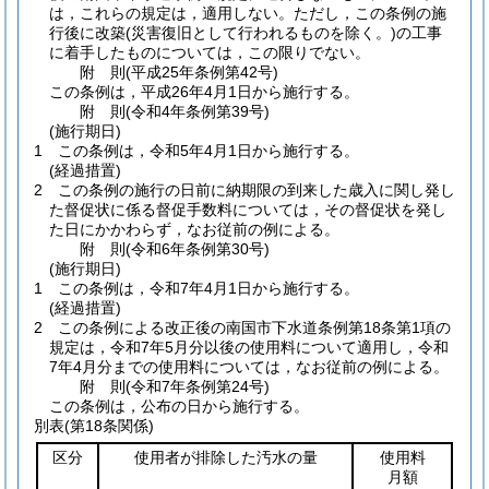
は，これらの規定は，適用しない。
ただし，この条例の施
行後に改築
(災害復旧として行われるものを除く。)
の工事
に着手したものについては，この限りでない。
附
則
(平成25年
条例第42号)
この条例は，平成26年4月1日から施行する。
附
則
(令和4年
条例第39号)
(施行期日)
1
この条例は，令和5年4月1日から施行する。
(経過措置)
2
この条例の施行の日前に納期限の到来した歳入に関し発し
た督促状に係る督促手数料については，その督促状を発し
た日にかかわらず，なお従前の例による。
附
則
(令和6年
条例第30号)
(施行期日)
1
この条例は，令和7年4月1日から施行する。
(経過措置)
2
この条例による改正後の南国市下水道条例第18条第1項の
規定は，令和7年5月分以後の使用料について適用し，令和
7年4月分までの使用料については，なお従前の例による。
附
則
(令和7年
条例第24号)
この条例は，公布の日から施行する。
別表
(第18条関係)
区分
使用者が排除した汚水の量
使用料
月額