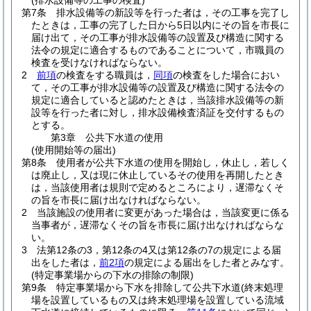
(排水設備等の工事の検査)
第7条
排水設備等の新設等を行った者は，その工事を完了し
たときは，工事の完了した日から5日以内にその旨を市長に
届け出て，その工事が排水設備等の設置及び構造に関する
法令の規定に適合するものであることについて，市職員の
検査を受けなければならない。
2
前項
の検査をする職員は，
同項
の検査をした場合におい
て，その工事が排水設備等の設置及び構造に関する法令の
規定に適合していると認めたときは，当該排水設備等の新
設等を行った者に対し，排水設備検査済証を交付するもの
とする。
第3章
公共下水道の使用
(使用開始等の届出)
第8条
使用者が公共下水道の使用を開始し，休止し，若しく
は廃止し，又は現に休止しているその使用を再開したとき
は，当該使用者は規則で定めるところにより，遅滞なくそ
の旨を市長に届け出なければならない。
2
当該施設の使用者に変更があった場合は，当該変更に係る
当事者が，遅滞なくその旨を市長に届け出なければならな
い。
3
法第12条の3，第12条の4又は第12条の7の規定による届
出をした者は，
前2項
の規定による届出をした者とみなす。
(特定事業場からの下水の排除の制限)
第9条
特定事業場から下水を排除して公共下水道
(終末処理
場を設置しているもの又は終末処理場を設置している流域