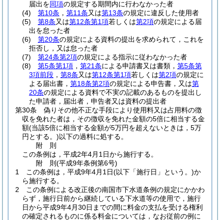
届出を
同項
の規定する期間内に行わなかった者
(4)
第10条
，
第11条
又は
第13条
の規定に違反した使用者
(5)
第8条
又は
第12条第1項
若しくは
第2項
の規定による届
出を怠った者
(6)
第20条
の規定による資料の提出を求められて，これを
拒否し，又は怠った者
(7)
第24条第2項
の規定による指示に従わなかった者
(8)
第5条第1項
，
第21条
による申請書又は書類，
第5条第
3項前段
，
第8条
又は
第12条第1項
若しくは
第2項
の規定に
よる届出書，
第18条第2項
の規定による申告書，又は
第
20条
の規定による資料で不実の記載のあるものを提出し
た申請者，届出者，申告者又は資料の提出者
第30条
偽りその他不正な手段により使用料又は占用料の徴
収を免れた者は，その徴収を免れた金額の5倍に相当する金
額
(当該5倍に相当する金額が5万円を超えないときは，5万
円とする。)
以下の過料に処する。
附
則
この条例は，平成2年4月1日から施行する。
附
則
(平成9年
条例第6号)
1
この条例は，平成9年4月1日
(以下「施行日」という。)
か
ら施行する。
2
この条例による改正後の南国市下水道条例の規定にかかわ
らず，施行日前から継続している下水道等の使用で，施行
日から平成9年4月30日までの間に料金の支払を受ける権利
の確定されるものに係る料金については，なお従前の例に