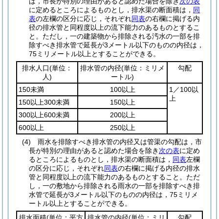
は，市長が特別の理由があると認めた場合を除き
次の表
に定めるところによるものとし，排水渠の断面積は，
同
表
の左欄の区分に応じ，それぞれ
同表
の右欄に掲げる内
径の排水管と同程度以上の流下能力のあるものとするこ
と。
ただし，一の建築物から排除される汚水の一部を排
除すべき排水管で延長が3メートル以下のものの内径は，
75ミリメートル以上とすることができる。
排水人口
(単位：
排水管の内径
(単位：ミリメ
勾配
人)
ートル)
150未満
100以上
1／100以
上
150以上300未満
150以上
300以上600未満
200以上
600以上
250以上
(4)
雨水を排除すべき排水管の内径又は管渠の勾配は，市
長が特別の理由があると認めた場合を除き
次の表
に定め
るところによるものとし，排水渠の断面積は，
同表
左欄
の区分に応じ，それぞれ
同表
の右欄に掲げる内径の排水
管と同程度以上の流下能力のあるものとすること。
ただ
し，一の敷地から排除される雨水の一部を排除すべき排
水管で延長が3メートル以下のものの内径は，75ミリメ
ートル以上とすることができる。
排水面積
(単位：平方
排水管の内径
(単位：ミリ
勾配