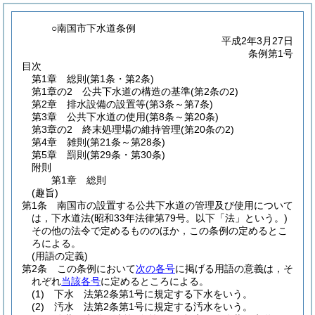
○南国市下水道条例
平成2年3月27日
条例第1号
目次
第1章
総則
(第1条・第2条)
第1章の2
公共下水道の構造の基準
(第2条の2)
第2章
排水設備の設置等
(第3条～第7条)
第3章
公共下水道の使用
(第8条～第20条)
第3章の2
終末処理場の維持管理
(第20条の2)
第4章
雑則
(第21条～第28条)
第5章
罰則
(第29条・第30条)
附則
第1章
総則
(趣旨)
第1条
南国市の設置する公共下水道の管理及び使用について
は，下水道法
(昭和33年法律第79号。以下「法」という。)
その他の法令で定めるもののほか，この条例の定めるとこ
ろによる。
(用語の定義)
第2条
この条例において
次の各号
に掲げる用語の意義は，そ
れぞれ
当該各号
に定めるところによる。
(1)
下水 法第2条第1号に規定する下水をいう。
(2)
汚水 法第2条第1号に規定する汚水をいう。