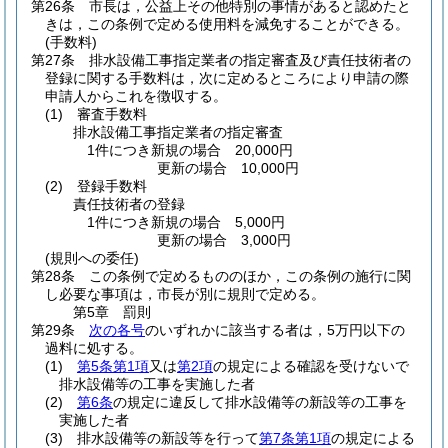
第26条
市長は，公益上その他特別の事情があると認めたと
きは，この条例で定める使用料を減免することができる。
(手数料)
第27条
排水設備工事指定業者の指定審査及び責任技術者の
登録に関する手数料は，次に定めるところにより申請の際
申請人からこれを徴収する。
(1)
審査手数料
排水設備工事指定業者の指定審査
1件につき新規の場合 20,000円
更新の場合 10,000円
(2)
登録手数料
責任技術者の登録
1件につき新規の場合 5,000円
更新の場合 3,000円
(規則への委任)
第28条
この条例で定めるもののほか，この条例の施行に関
し必要な事項は，市長が別に規則で定める。
第5章
罰則
第29条
次の各号
のいずれかに該当する者は，5万円以下の
過料に処する。
(1)
第5条第1項
又は
第2項
の規定による確認を受けないで
排水設備等の工事を実施した者
(2)
第6条
の規定に違反して排水設備等の新設等の工事を
実施した者
(3)
排水設備等の新設等を行って
第7条第1項
の規定による