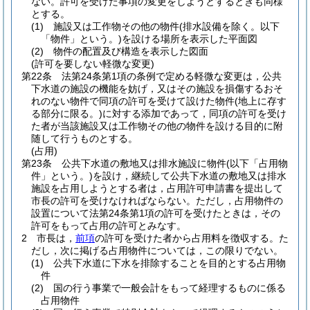
ない。
許可を受けた事項の変更をしようとするときも同様
とする。
(1)
施設又は工作物その他の物件
(排水設備を除く。以下
「物件」という。)
を設ける場所を表示した平面図
(2)
物件の配置及び構造を表示した図面
(許可を要しない軽微な変更)
第22条
法第24条第1項の条例で定める軽微な変更は，公共
下水道の施設の機能を妨げ，又はその施設を損傷するおそ
れのない物件で同項の許可を受けて設けた物件
(地上に存す
る部分に限る。)
に対する添加であって，同項の許可を受け
た者が当該施設又は工作物その他の物件を設ける目的に附
随して行うものとする。
(占用)
第23条
公共下水道の敷地又は排水施設に物件
(以下「占用物
件」という。)
を設け，継続して公共下水道の敷地又は排水
施設を占用しようとする者は，占用許可申請書を提出して
市長の許可を受けなければならない。
ただし，占用物件の
設置について法第24条第1項の許可を受けたときは，その
許可をもって占用の許可とみなす。
2
市長は，
前項
の許可を受けた者から占用料を徴収する。
た
だし，次に掲げる占用物件については，この限りでない。
(1)
公共下水道に下水を排除することを目的とする占用物
件
(2)
国の行う事業で一般会計をもって経理するものに係る
占用物件