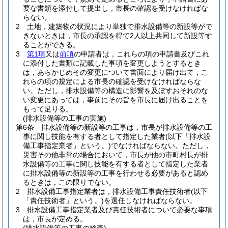
要な書類を添付して提出し，市長の確認を受けなければな
らない。
2
土地，建築物の状況により単独で排水設備等の新設等がで
きないときは，市長の承認を得て2人以上共同して新設等す
ることができる。
3
第1項
又は
前項
の申請者は，これらの項の申請書及びこれ
に添付した書類に記載した事項を変更しようとするとき
は，あらかじめその変更について書面により届け出て，こ
れらの項の規定による市長の確認を受けなければならな
い。
ただし，排水設備等の構造に影響を及ぼすおそれのな
い変更にあっては，事前にその旨を市長に届け出ることを
もって足りる。
(排水設備等の工事の実施)
第6条
排水設備等の新設等の工事は，市長が排水設備等の工
事に関し技能を有する者として指定した業者
(以下「排水設
備工事指定業者」という。)
でなければならない。
ただし，
災害その他非常の場合において，市長が他の市町村長が排
水設備等の工事に関し技能を有する者として指定した業者
に排水設備等の新設等の工事を行わせる必要があると認め
るときは，この限りでない。
2
排水設備工事指定業者は，排水設備工事責任技術者
(以下
「責任技術者」という。)
を選任しなければならない。
3
排水設備工事指定業者及び責任技術者について必要な事項
は，市長が定める。