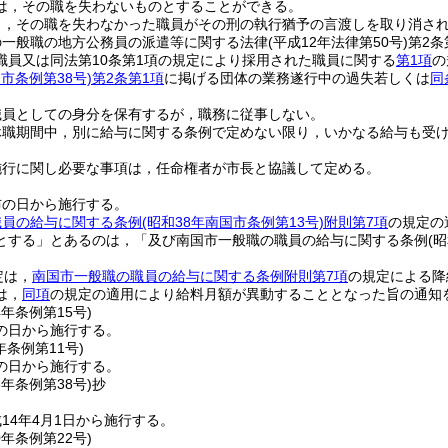
は，その職を失わないものとすることができる。
り，その職を失わなかった職員がその刑の執行猶予の言渡しを取り消さ
の一般職の地方公務員の派遣等に関する法律
(平成12年法律第50号)
第2
職員又は同法第10条第1項の規定により採用された職員に関する
第1項
の
国市条例第38号)
第2条第1項
に掲げる団体の業務遂行中の過失若しくは
同
職員としての身分を保有するが，職務に従事しない。
休職期間中，別に給与に関する条例で定めない限り，いかなる給与も受
施行に関し必要な事項は，任命権者が市長と協議して定める。
布の日から施行する。
職員の給与に関する条例
(昭和38年南国市条例第13号)
附則第7項
の規定の
とする」とあるのは，「及び南国市一般職の職員の給与に関する条例
(
定は，
南国市一般職の職員の給与に関する条例附則第7項
の規定による降
は，
同項
の規定の適用により給料月額が異動することとなった旨の通知
4年
条例第15号)
の日から施行する。
年
条例第11号)
の日から施行する。
3年
条例第38号)
抄
14年4月1日から施行する。
0年
条例第22号)