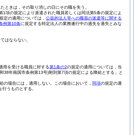
れたときは，その取り消しの日にその職を失う。
条第1項の規定により派遣された職員若しくは同法第5条の規定によ
規定の適用については，
公益的法人等への職員の派遣等に関する
条例第10条
に規定する特定法人の業務遂行中の過失を過失とみな
けてはならない。
適用を受ける職員に対する
第1条の2
の規定の適用については，当
昭和38年南国市条例第13号)
附則第7項の規定による降給とする」と
給の場合には，適用しない。
この場合において，
同項
の規定の適
を行うものとする。