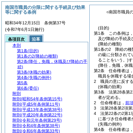
南国市職員の分限に関する手続及び効果
等に関する条例
○南国市職員
昭和34年12月15日 条例第37号
(目的)
(令和7年6月1日施行)
第1条
この条例は
及び降給の手続及
条項目次
沿革
(降給の種類)
本則
第1条の2
降給の種
第1条
(目的)
の級に分類されて
第1条の2
(降給の種類)
ることをいう。)
す
第2条
(降任，免職，休職及び降給の手
(降任，免職，休職
続)
第2条
任命権者は，
第3条
(休職の効果)
職員を休職する場
第4条
(失職の例外)
2
職員の意に反す
第5条
(休職の効果)
第6条
(委任)
第3条
法第28条第
附則
者が定める。
附則
(昭和54年条例第15号)
2
任命権者は，
前
附則
(平成5年条例第11号)
3
法第28条第2項
附則
(平成13年条例第38号)
4
法第22条の2第
附則
(平成20年条例第22号)
に基づき任命権者
附則
(令和元年条例第29号)
(失職の例外)
附則
(令和4年条例第38号)
第4条
任命権者は
附則
(令和6年条例第33号)