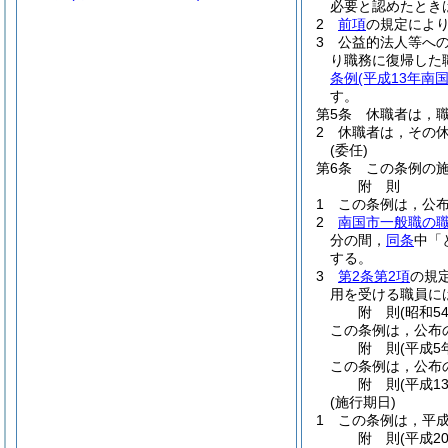
必要と認めたとき
2
前項
の規定によ
3
公益的法人等へ
り職務に復帰した
条例
(平成13年南
す。
第5条
休職者は，
2
休職者は，その
(委任)
第6条
この条例の
附
則
1
この条例は，公
2
南国市一般職の
分の間，
同条
中「
する。
3
第2条第2項
の規
用を受ける職員に
附
則
(昭和5
この条例は，公布
附
則
(平成5
この条例は，公布
附
則
(平成1
(施行期日)
1
この条例は，平成
附
則
(平成2