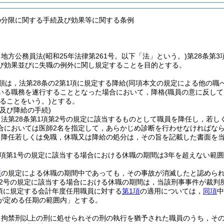
の分限に関する手続及び効果等に関する条例
，地方公務員法
(昭和25年法律第261号。以下「法」という。)
第28条第
び効果並びに失職の例外に関し規定することを目的とする。
類は，法第28条の2第1項に規定する降給
(同項本文の規定による他の職
いる職務を遂行することとなった場合において，降格
(職員の意に反し
ることをいう。)
とする。
及び降給の手続)
法第28条第1項第2号の規定に該当するものとして職員を降任し，若し
合においては医師2名を指定して，あらかじめ診断を行わせなければな
る降任若しくは免職，休職又は降給の処分は，その旨を記載した書面を
2項第1号の規定に該当する場合における休職の期間は3年を超えない範
項
の規定による休職の期間中であっても，その事故が消滅したと認めら
第2号の規定に該当する場合における休職の期間は，当該刑事事件が裁判
1項に規定する会計年度任用職員に対する
第1項
の適用については，
同項
中
が定める任期の範囲内」とする。
，拘禁刑以上の刑に処せられその刑の執行を猶予された職員のうち，そ