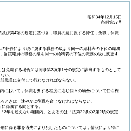
昭和34年12月15日
条例第37号
3項及び第4項の規定に基づき，職員の意に反する降任，免職，休職
への転任により現に属する職務の級より同一の給料表の下位の職務
て，当該職員の職務の級を同一の給料表の下位の職務の級に変更す
くは免職する場合又は同条第2項第1号の規定に該当するものとして
らない。
当該職員に交付して行わなければならない。
囲内において，休職を要する程度に応じ個々の場合について任命権
れるときは，速やかに復職を命じなければならない。
所に係属する間とする。
「3年を超えない範囲内」とあるのは「法第22条の2第2項の規定
の刑に係る罪を過失により犯したものについては，情状により特に