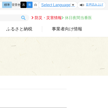
音声読み上げ
Select Language
▼
大
標準
背景色
黒
青
白
防災・災害情報
休日夜間当番医
ふるさと納税
事業者向け情報