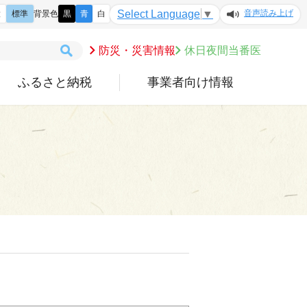
音声読み上げ
Select Language
▼
大
標準
背景色
黒
青
白
防災・災害情報
休日夜間当番医
ふるさと納税
事業者向け情報