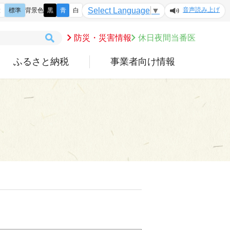
音声読み上げ
Select Language
▼
大
標準
背景色
黒
青
白
防災・災害情報
休日夜間当番医
ふるさと納税
事業者向け情報