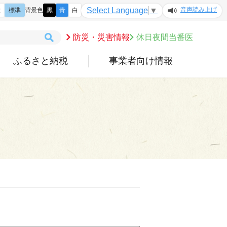
音声読み上げ
Select Language
▼
大
標準
背景色
黒
青
白
防災・災害情報
休日夜間当番医
ふるさと納税
事業者向け情報