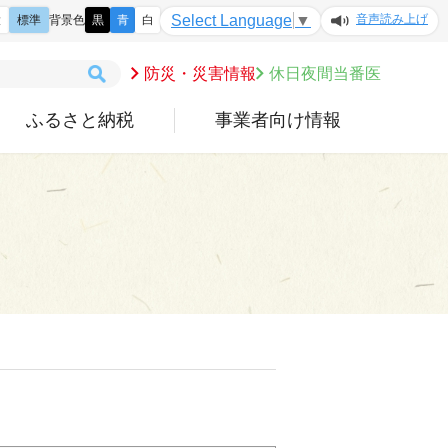
音声読み上げ
Select Language
▼
大
標準
背景色
黒
青
白
防災・災害情報
休日夜間当番医
ふるさと納税
事業者向け情報